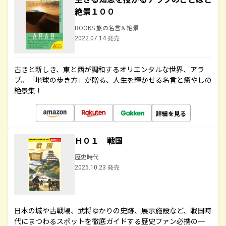
絶景１００
BOOKS 旅の名言＆絶景
2022.07.14 発売
古きと新しき、東と西が調和するオリエンタルな世界、アラ
ブ。「地球の歩き方」が贈る、人生を輝かせる名言と癒やしの
絶景集！
詳細を見る
Ｈ０１ 戦国
歴史時代
2025.10.23 発売
日本の城や古戦場、武将ゆかりの史跡、展示施設など、戦国時
代にまつわるスポットを徹底ガイドする歴史ファン必携の一