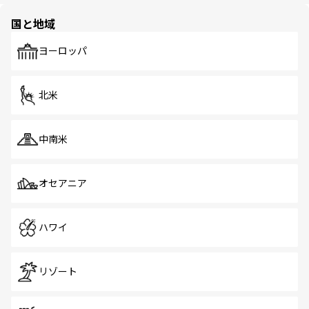
園や自然保護区など、自然が調和した近代的な景観と文化
の多様性あふれるカラフルな町は、どこを歩いても新しい
国と地域
発見がある。さらに、治安のよさや充実した公共交通機関
も、旅行者にとっては魅力的なポイント。グルメも豊富
で、ホーカーズは地元の風情を楽しめる外せないスポット
ヨーロッパ
だ。訪れる人を飽きさせないシンガポールで、多様な魅力
を体感しよう。 なお、新着のシンガポール情報は
コンテン
ツ一覧
を参照してほしい。
北米
中南米
オセアニア
ハワイ
リゾート