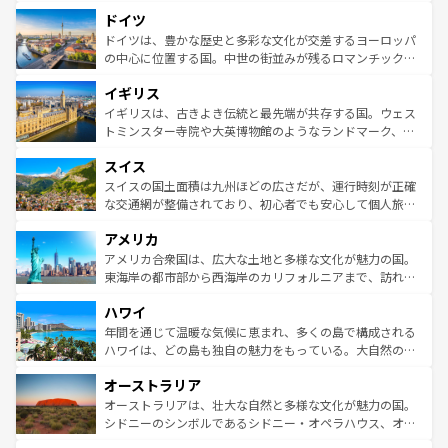
といった象徴的なスポットから、田舎町の古風な美しさま
せる。地方によって風土や気候が異なるスペインはその個
ドイツ
で、幅広い魅力が詰まっている。華麗な宮殿、歴史的な大
性で訪れる人を魅了する。 なお、新着のスペイン情報は
コ
聖堂、美しいビーチ、そして豊かな自然が、訪れる者を心
ドイツは、豊かな歴史と多彩な文化が交差するヨーロッパ
ンテンツ一覧
を参照してほしい。
から魅了する。また、フランスは美食の国としても知ら
の中心に位置する国。中世の街並みが残るロマンチック街
れ、フランス料理はユネスコ無形文化遺産にも登録されて
道から、未来を先取りするようなモダンな都市まで多様な
イギリス
いる。シャンパンの発祥地であるランス、プロヴァンスの
顔を持つこの国は、どこを歩いても飽きることがない。ベ
香り高いラベンダー畑など、多彩な楽しみ方が可能だ。さ
ルリンの文化的活気、バイエルン州のアルプスの絶景、そ
イギリスは、古きよき伝統と最先端が共存する国。ウェス
らに、パリ以外の地域にも魅力が溢れており、どの街角に
してライン川沿いのワイン畑といった風景は必見。ビール
トミンスター寺院や大英博物館のようなランドマーク、歴
も豊かな歴史と文化が息づいている。パリ以外の個性あふ
とソーセージを味わいながら地元の人と過ごす楽しい時間
史ある大学都市、美しい丘陵地帯や牧歌的な風景など、エ
れる地方に足を運ぶとそれぞれで全く異なる文化を体験で
スイス
は、お酒好きな人にはぜひ体験してほしい。 なお、新着の
リアごとに異なる魅力がある。また、優雅なアフタヌーン
きるだろう。 なお、新着のフランス情報は
コンテンツ一覧
ドイツ情報は
コンテンツ一覧
を参照してほしい。
ティー、ビール好きにはたまらない英国パブ、サッカー観
スイスの国土面積は九州ほどの広さだが、運行時刻が正確
を参照してほしい。
戦など、本場だからこそできる体験も豊富。イギリスを旅
な交通網が整備されており、初心者でも安心して個人旅行
して楽しみつくそう。 なお、新着のイギリス情報は
コンテ
を楽しめる。日本同様に時刻表どおりの旅が可能だ。中世
アメリカ
ンツ一覧
を参照してほしい。
の建物がそのまま残る町や、スイスならではのユニークな
博物館もあり、アルプス観光だけでなく町歩きも満喫する
アメリカ合衆国は、広大な土地と多様な文化が魅力の国。
ことができる。国民の所得が高いため物価も高いが、旅行
東海岸の都市部から西海岸のカリフォルニアまで、訪れる
者向けの交通パス提供のサービスもあり、うまく活用すれ
場所ごとに異なる風景と体験が待っている。ニューヨーク
ハワイ
ば市内交通費無料で観光を楽しむこともできる。 なお、新
のような巨大都市は、観光、ショッピング、エンターテイ
着のスイス情報は
コンテンツ一覧
を参照してほしい。
ンメントが詰まった刺激的なスポットだ。一方、アメリカ
年間を通じて温暖な気候に恵まれ、多くの島で構成される
西部には大自然が広がり、グランドキャニオンやイエロー
ハワイは、どの島も独自の魅力をもっている。大自然の神
ストーン国立公園といった絶景が堪能できる。さらに、南
秘を感じたいなら、火山が生み出した壮大な景観を誇るハ
オーストラリア
部のニューオーリンズでは、音楽と美食が融合した独特の
ワイ島は見逃せない。また、定番の観光地といえばオアフ
文化が魅力。旅行者はアメリカの各地域で異なる魅力を楽
島だが、静かな自然を求めるならマウイ島やカウアイ島が
オーストラリアは、壮大な自然と多様な文化が魅力の国。
しみながら、その多様性と豊かな歴史を感じることができ
おすすめ。エメラルドグリーンに輝く海をはじめ、豊かな
シドニーのシンボルであるシドニー・オペラハウス、オー
るだろう。車でのロードトリップや列車の旅も、アメリカ
文化や歴史が息づいている。「アロハスピリット」と呼ば
ストラリア東海岸北部に広がる大サンゴ礁地帯グレートバ