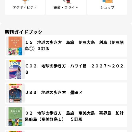
アクティビティ
鉄道・フライト
ショップ
新刊ガイドブック
１５ 地球の歩き方 島旅 伊豆大島 利島（伊豆諸
島①）３訂版
Ｃ０２ 地球の歩き方 ハワイ島 ２０２７～２０２
８
Ｊ３３ 地球の歩き方 墨田区
０２ 地球の歩き方 島旅 奄美大島 喜界島 加計
呂麻島（奄美群島１） ５訂版