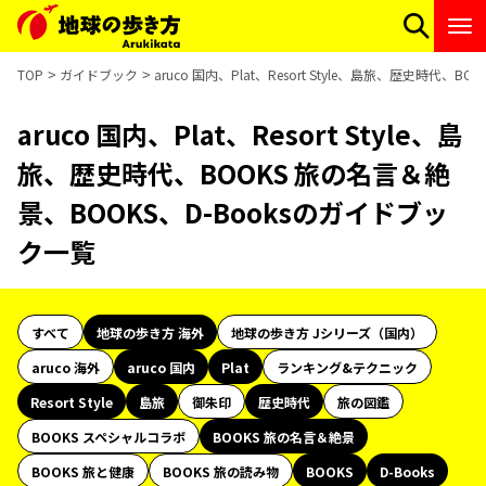
TOP
ガイドブック
aruco 国内、Plat、Resort Style、島旅、歴史時代
aruco 国内、Plat、Resort Style、島
旅、歴史時代、BOOKS 旅の名言＆絶
景、BOOKS、D-Booksのガイドブッ
ク一覧
すべて
地球の歩き方 海外
地球の歩き方 Jシリーズ（国内）
aruco 海外
aruco 国内
Plat
ランキング&テクニック
Resort Style
島旅
御朱印
歴史時代
旅の図鑑
BOOKS スペシャルコラボ
BOOKS 旅の名言＆絶景
BOOKS 旅と健康
BOOKS 旅の読み物
BOOKS
D-Books