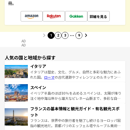
冊。
詳細を見る
…
1
2
3
9
AD
AD
人気の国と地域から探す
イタリア
イタリアは歴史、文化、グルメ、自然と多彩な魅力にあふ
れた国。
ローマ
の古代遺跡やフィレンツェのルネッサンス
美術、ヴェネツィアの運河など、歴史あるスポットはもち
スペイン
ろん、トスカーナの美しい田園風景やアマルフィ海岸の絶
景など、自然景観も見逃せない。観光の合間には、本場の
イベリア半島のほぼ80％を占めるスペインは、太陽が降り
ピザやパスタなど、絶品のイタリア料理を堪能することも
注ぐ地中海沿岸から雄大なピレネー山脈まで、多彩な自然
できる。朝目覚めてから夜眠るまで、すべての瞬間を楽し
と文化が詰まったヨーロッパ屈指の旅行先だ。多様な地域
フランスの基本情報と観光ガイド・有名観光スポ
ませてくれるイタリアで、忘れられない旅をしてみよう！
文化が根付くこの国では、情熱的なフラメンコ、熱気あふ
なお、新着のイタリア情報は
コンテンツ一覧
を参照してほ
れる闘牛、そして美味しいタパスが生活の一部となってい
ット
しい。
る。首都マドリードの洗練された雰囲気や、バルセロナの
フランスは、世界中の旅行者を魅了し続けるヨーロッパ屈
アートに溢れた街角から、地方では古代ローマ遺跡や中世
指の観光地だ。首都パリのエッフェル塔やルーブル美術館
の城塞都市、穏やかなビーチリゾートまで多彩な表情を見