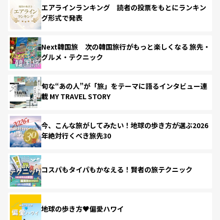
エアラインランキング 読者の投票をもとにランキン
グ形式で発表
Next韓国旅 次の韓国旅行がもっと楽しくなる 旅先・
グルメ・テクニック
旬な“あの人”が「旅」をテーマに語るインタビュー連
載 MY TRAVEL STORY
今、こんな旅がしてみたい！地球の歩き方が選ぶ2026
年絶対行くべき旅先30
コスパもタイパもかなえる！賢者の旅テクニック
地球の歩き方♥偏愛ハワイ