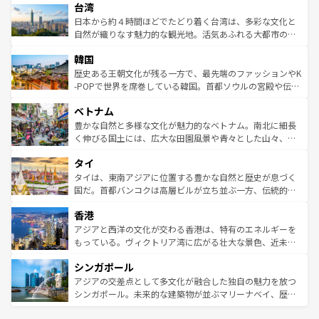
ならではの贅沢な旅のスタイルだ。 なお、新着のアメリカ
台湾
れるおもてなしの心で訪れる人々を迎えてくれるハワイの
リアリーフや大陸中央部にそびえるウルル（エアーズロッ
情報は
コンテンツ一覧
を参照してほしい。
人々、おいしいローカルフードやハワイアンミュージッ
ク）、タスマニアの美しい原生林やケアンズの熱帯雨林な
日本から約４時間ほどでたどり着く台湾は、多彩な文化と
ク、伝統的なフラダンスなど、すべてがハワイの魅力を彩
ど、見どころがたくさん。また、カフェやワイン、オージ
自然が織りなす魅力的な観光地。活気あふれる大都市の台
っている。訪れるたびに新しい発見と感動が待っているハ
ービーフなどの食文化も豊かで、美味しいものであふれて
北やノスタルジックな町並みが人気な九份（ジォウフェ
ワイを、存分に味わってほしい。 なお、新着のハワイ情報
韓国
いる。アクティビティも充実しており、サーフィンやダイ
ン）、静ひつな山岳地帯である台湾東部など、都市の喧騒
は
コンテンツ一覧
を参照してほしい。
ビング、ハイキングなど、アウトドア好きにはたまらな
と山間の静けさが共存しており、訪れる人に新しい発見と
歴史ある王朝文化が残る一方で、最先端のファッションやK
い。オーストラリアの多彩な魅力を存分に味わいつくそ
驚きをもたらしてくれる。また、奥深い台湾の食文化も魅
-POPで世界を席巻している韓国。首都ソウルの宮殿や伝統
う。 なお、新着のオーストラリア情報は
コンテンツ一覧
を
力で、夜市などの屋台グルメから高級料理、ヘルシーで美
家屋が並ぶエリアでは韓国の歴史と文化に浸ることがで
参照してほしい。
ベトナム
容にもいいと評判のスイーツなど、バラエティ豊かな料理
き、地方に足を延ばせば四季折々の自然美を楽しむことが
が味わえる。 なお、新着の台湾情報は
コンテンツ一覧
を参
できる。そして、キムチや焼肉、絶品のストリートフード
豊かな自然と多様な文化が魅力的なベトナム。南北に細長
照してほしい。
まで、さまざまな韓国料理が待っている。夜には、韓国な
く伸びる国土には、広大な田園風景や青々とした山々、世
らではのナイトライフも堪能できる。あたたかいホスピタ
界遺産に登録された壮大な自然景観が点在し、都市部では
タイ
リティに包まれながら、韓国の多彩な魅力を心ゆくまで味
急速な発展と共に伝統が息づく。ハノイの古い町並みやホ
わってみてほしい。 なお、新着の韓国情報は
コンテンツ一
ーチミン市のフランス統治時代の建物も、独特の雰囲気を
タイは、東南アジアに位置する豊かな自然と歴史が息づく
覧
を参照してほしい。
醸し出している。また、バラエティの豊かさとおいしさで
国だ。首都バンコクは高層ビルが立ち並ぶ一方、伝統的な
世界中の食通を魅了してやまないベトナム料理も魅力のひ
寺院や市場がいたるところに点在し、古きよき文化と現代
香港
とつ。フォーやバインミー、ベトナムコーヒーなどは、ぜ
の活気が交差している。北部ではチェンマイなどの山岳地
ひ現地で味わいたい。どの地域を訪れてもあたたかい人々
帯で自然と触れ合い、南部ではプーケットやクラビの美し
アジアと西洋の文化が交わる香港は、特有のエネルギーを
が旅行者を迎えてくれるので、きっと忘れられない旅にな
いビーチでリゾート気分を楽しむことができる。タイ料理
もっている。ヴィクトリア湾に広がる壮大な景色、近未来
るはずだ。 なお、新着のベトナム情報は
コンテンツ一覧
を
は世界的に有名で、屋台から高級レストランまで味覚を刺
的なアートスポット、そして歴史と現代が融合した町並
参照してほしい。
シンガポール
激する。気候は一年中温暖で、どの季節にも異なる楽しみ
み、どこを訪れても感動するはず。観光スポットが密集し
が待っている。親しみやすいタイの人々、仏教を中心とし
ており、効率よく見どころを回れるのも魅力。息をのむよ
アジアの交差点として多文化が融合した独自の魅力を放つ
た文化、そして多様な観光資源が、訪れる旅人を魅了し続
うな絶景から文化的な体験まで、香港を存分に楽しみ尽く
シンガポール。未来的な建築物が並ぶマリーナベイ、歴史
ける。 なお、新着のタイ情報は
コンテンツ一覧
を参照して
そう。 なお、新着の香港情報は
コンテンツ一覧
を参照して
と伝統を感じられるエスニックタウン、多数の緑豊かな公
ほしい。
ほしい。