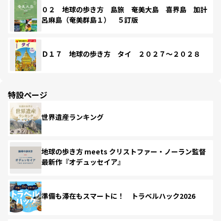
０２ 地球の歩き方 島旅 奄美大島 喜界島 加計
呂麻島（奄美群島１） ５訂版
Ｄ１７ 地球の歩き方 タイ ２０２７～２０２８
特設ページ
世界遺産ランキング
地球の歩き方 meets クリストファー・ノーラン監督
最新作『オデュッセイア』
準備も滞在もスマートに！ トラベルハック2026