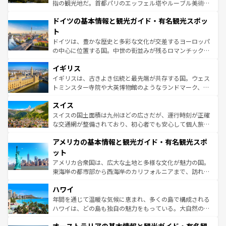
アートに溢れた街角から、地方では古代ローマ遺跡や中世
指の観光地だ。首都パリのエッフェル塔やルーブル美術館
の城塞都市、穏やかなビーチリゾートまで多彩な表情を見
といった象徴的なスポットから、田舎町の古風な美しさま
せる。地方によって風土や気候が異なるスペインはその個
ドイツの基本情報と観光ガイド・有名観光スポッ
で、幅広い魅力が詰まっている。華麗な宮殿、歴史的な大
性で訪れる人を魅了する。 なお、新着のスペイン情報は
コ
聖堂、美しいビーチ、そして豊かな自然が、訪れる者を心
ト
ンテンツ一覧
を参照してほしい。
から魅了する。また、フランスは美食の国としても知ら
ドイツは、豊かな歴史と多彩な文化が交差するヨーロッパ
れ、フランス料理はユネスコ無形文化遺産にも登録されて
の中心に位置する国。中世の街並みが残るロマンチック街
いる。シャンパンの発祥地であるランス、プロヴァンスの
道から、未来を先取りするようなモダンな都市まで多様な
香り高いラベンダー畑など、多彩な楽しみ方が可能だ。さ
イギリス
顔を持つこの国は、どこを歩いても飽きることがない。ベ
らに、パリ以外の地域にも魅力が溢れており、どの街角に
ルリンの文化的活気、バイエルン州のアルプスの絶景、そ
イギリスは、古きよき伝統と最先端が共存する国。ウェス
も豊かな歴史と文化が息づいている。パリ以外の個性あふ
してライン川沿いのワイン畑といった風景は必見。ビール
トミンスター寺院や大英博物館のようなランドマーク、歴
れる地方に足を運ぶとそれぞれで全く異なる文化を体験で
とソーセージを味わいながら地元の人と過ごす楽しい時間
史ある大学都市、美しい丘陵地帯や牧歌的な風景など、エ
きるだろう。 なお、新着のフランス情報は
コンテンツ一覧
スイス
は、お酒好きな人にはぜひ体験してほしい。 なお、新着の
リアごとに異なる魅力がある。また、優雅なアフタヌーン
を参照してほしい。
ドイツ情報は
コンテンツ一覧
を参照してほしい。
ティー、ビール好きにはたまらない英国パブ、サッカー観
スイスの国土面積は九州ほどの広さだが、運行時刻が正確
戦など、本場だからこそできる体験も豊富。イギリスを旅
な交通網が整備されており、初心者でも安心して個人旅行
して楽しみつくそう。 なお、新着のイギリス情報は
コンテ
を楽しめる。日本同様に時刻表どおりの旅が可能だ。中世
アメリカの基本情報と観光ガイド・有名観光スポ
ンツ一覧
を参照してほしい。
の建物がそのまま残る町や、スイスならではのユニークな
博物館もあり、アルプス観光だけでなく町歩きも満喫する
ット
ことができる。国民の所得が高いため物価も高いが、旅行
アメリカ合衆国は、広大な土地と多様な文化が魅力の国。
者向けの交通パス提供のサービスもあり、うまく活用すれ
東海岸の都市部から西海岸のカリフォルニアまで、訪れる
ば市内交通費無料で観光を楽しむこともできる。 なお、新
場所ごとに異なる風景と体験が待っている。ニューヨーク
着のスイス情報は
コンテンツ一覧
を参照してほしい。
ハワイ
のような巨大都市は、観光、ショッピング、エンターテイ
ンメントが詰まった刺激的なスポットだ。一方、アメリカ
年間を通じて温暖な気候に恵まれ、多くの島で構成される
西部には大自然が広がり、グランドキャニオンやイエロー
ハワイは、どの島も独自の魅力をもっている。大自然の神
ストーン国立公園といった絶景が堪能できる。さらに、南
秘を感じたいなら、火山が生み出した壮大な景観を誇るハ
部のニューオーリンズでは、音楽と美食が融合した独特の