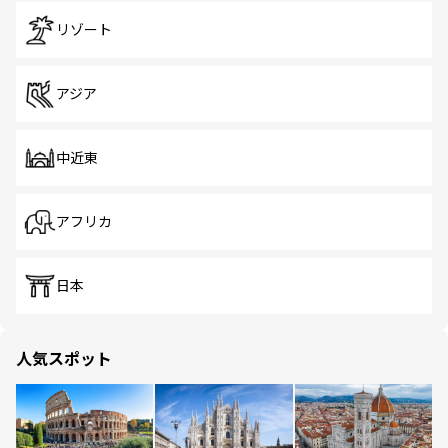
リゾート
アジア
中近東
アフリカ
日本
人気スポット