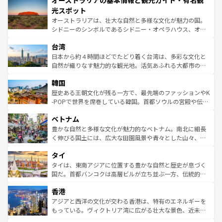
オーストラリアの基本情報と観光ガイド・有名観
ワイ島は見逃せない。また、定番の観光地といえばオアフ
文化が魅力。旅行者はアメリカの各地域で異なる魅力を楽
島だが、静かな自然を求めるならマウイ島やカウアイ島が
光スポット
しみながら、その多様性と豊かな歴史を感じることができ
おすすめ。エメラルドグリーンに輝く海をはじめ、豊かな
オーストラリアは、壮大な自然と多様な文化が魅力の国。
るだろう。車でのロードトリップや列車の旅も、アメリカ
文化や歴史が息づいている。「アロハスピリット」と呼ば
シドニーのシンボルであるシドニー・オペラハウス、オー
ならではの贅沢な旅のスタイルだ。 なお、新着のアメリカ
れるおもてなしの心で訪れる人々を迎えてくれるハワイの
ストラリア東海岸北部に広がる大サンゴ礁地帯グレートバ
情報は
コンテンツ一覧
を参照してほしい。
人々、おいしいローカルフードやハワイアンミュージッ
台湾
リアリーフや大陸中央部にそびえるウルル（エアーズロッ
ク、伝統的なフラダンスなど、すべてがハワイの魅力を彩
ク）、タスマニアの美しい原生林やケアンズの熱帯雨林な
日本から約４時間ほどでたどり着く台湾は、多彩な文化と
っている。訪れるたびに新しい発見と感動が待っているハ
ど、見どころがたくさん。また、カフェやワイン、オージ
自然が織りなす魅力的な観光地。活気あふれる大都市の台
ワイを、存分に味わってほしい。 なお、新着のハワイ情報
ービーフなどの食文化も豊かで、美味しいものであふれて
北やノスタルジックな町並みが人気な九份（ジォウフェ
は
コンテンツ一覧
を参照してほしい。
韓国
いる。アクティビティも充実しており、サーフィンやダイ
ン）、静ひつな山岳地帯である台湾東部など、都市の喧騒
ビング、ハイキングなど、アウトドア好きにはたまらな
と山間の静けさが共存しており、訪れる人に新しい発見と
歴史ある王朝文化が残る一方で、最先端のファッションやK
い。オーストラリアの多彩な魅力を存分に味わいつくそ
驚きをもたらしてくれる。また、奥深い台湾の食文化も魅
-POPで世界を席巻している韓国。首都ソウルの宮殿や伝統
う。 なお、新着のオーストラリア情報は
コンテンツ一覧
を
力で、夜市などの屋台グルメから高級料理、ヘルシーで美
家屋が並ぶエリアでは韓国の歴史と文化に浸ることがで
参照してほしい。
ベトナム
容にもいいと評判のスイーツなど、バラエティ豊かな料理
き、地方に足を延ばせば四季折々の自然美を楽しむことが
が味わえる。 なお、新着の台湾情報は
コンテンツ一覧
を参
できる。そして、キムチや焼肉、絶品のストリートフード
豊かな自然と多様な文化が魅力的なベトナム。南北に細長
照してほしい。
まで、さまざまな韓国料理が待っている。夜には、韓国な
く伸びる国土には、広大な田園風景や青々とした山々、世
らではのナイトライフも堪能できる。あたたかいホスピタ
界遺産に登録された壮大な自然景観が点在し、都市部では
タイ
リティに包まれながら、韓国の多彩な魅力を心ゆくまで味
急速な発展と共に伝統が息づく。ハノイの古い町並みやホ
わってみてほしい。 なお、新着の韓国情報は
コンテンツ一
ーチミン市のフランス統治時代の建物も、独特の雰囲気を
タイは、東南アジアに位置する豊かな自然と歴史が息づく
覧
を参照してほしい。
醸し出している。また、バラエティの豊かさとおいしさで
国だ。首都バンコクは高層ビルが立ち並ぶ一方、伝統的な
世界中の食通を魅了してやまないベトナム料理も魅力のひ
寺院や市場がいたるところに点在し、古きよき文化と現代
香港
とつ。フォーやバインミー、ベトナムコーヒーなどは、ぜ
の活気が交差している。北部ではチェンマイなどの山岳地
ひ現地で味わいたい。どの地域を訪れてもあたたかい人々
帯で自然と触れ合い、南部ではプーケットやクラビの美し
アジアと西洋の文化が交わる香港は、特有のエネルギーを
が旅行者を迎えてくれるので、きっと忘れられない旅にな
いビーチでリゾート気分を楽しむことができる。タイ料理
もっている。ヴィクトリア湾に広がる壮大な景色、近未来
るはずだ。 なお、新着のベトナム情報は
コンテンツ一覧
を
は世界的に有名で、屋台から高級レストランまで味覚を刺
的なアートスポット、そして歴史と現代が融合した町並