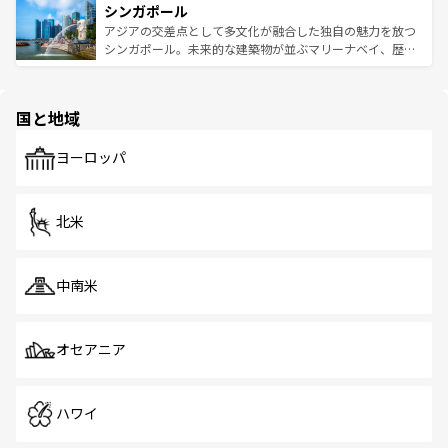
参照してほしい。
シンガポール
激する。気候は一年中温暖で、どの季節にも異なる楽しみ
み、どこを訪れても感動するはず。観光スポットが密集し
が待っている。親しみやすいタイの人々、仏教を中心とし
ており、効率よく見どころを回れるのも魅力。息をのむよ
アジアの交差点として多文化が融合した独自の魅力を放つ
た文化、そして多様な観光資源が、訪れる旅人を魅了し続
うな絶景から文化的な体験まで、香港を存分に楽しみ尽く
シンガポール。未来的な建築物が並ぶマリーナベイ、歴史
ける。 なお、新着のタイ情報は
コンテンツ一覧
を参照して
そう。 なお、新着の香港情報は
コンテンツ一覧
を参照して
と伝統を感じられるエスニックタウン、多数の緑豊かな公
ほしい。
ほしい。
園や自然保護区など、自然が調和した近代的な景観と文化
の多様性あふれるカラフルな町は、どこを歩いても新しい
国と地域
発見がある。さらに、治安のよさや充実した公共交通機関
も、旅行者にとっては魅力的なポイント。グルメも豊富
で、ホーカーズは地元の風情を楽しめる外せないスポット
ヨーロッパ
だ。訪れる人を飽きさせないシンガポールで、多様な魅力
を体感しよう。 なお、新着のシンガポール情報は
コンテン
ツ一覧
を参照してほしい。
北米
中南米
オセアニア
ハワイ