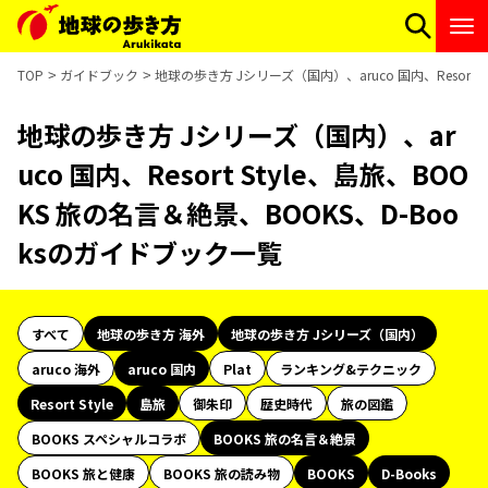
TOP
ガイドブック
地球の歩き方 Jシリーズ（国内）、aruco 国内、Resort 
地球の歩き方 Jシリーズ（国内）、ar
uco 国内、Resort Style、島旅、BOO
KS 旅の名言＆絶景、BOOKS、D-Boo
ksのガイドブック一覧
すべて
地球の歩き方 海外
地球の歩き方 Jシリーズ（国内）
aruco 海外
aruco 国内
Plat
ランキング&テクニック
Resort Style
島旅
御朱印
歴史時代
旅の図鑑
BOOKS スペシャルコラボ
BOOKS 旅の名言＆絶景
BOOKS 旅と健康
BOOKS 旅の読み物
BOOKS
D-Books