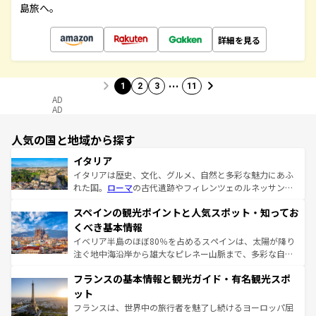
島旅へ。
詳細を見る
…
1
2
3
11
AD
AD
人気の国と地域から探す
イタリア
イタリアは歴史、文化、グルメ、自然と多彩な魅力にあふ
れた国。
ローマ
の古代遺跡やフィレンツェのルネッサンス
美術、ヴェネツィアの運河など、歴史あるスポットはもち
スペインの観光ポイントと人気スポット・知ってお
ろん、トスカーナの美しい田園風景やアマルフィ海岸の絶
景など、自然景観も見逃せない。観光の合間には、本場の
くべき基本情報
ピザやパスタなど、絶品のイタリア料理を堪能することも
イベリア半島のほぼ80％を占めるスペインは、太陽が降り
できる。朝目覚めてから夜眠るまで、すべての瞬間を楽し
注ぐ地中海沿岸から雄大なピレネー山脈まで、多彩な自然
ませてくれるイタリアで、忘れられない旅をしてみよう！
と文化が詰まったヨーロッパ屈指の旅行先だ。多様な地域
なお、新着のイタリア情報は
コンテンツ一覧
を参照してほ
フランスの基本情報と観光ガイド・有名観光スポ
文化が根付くこの国では、情熱的なフラメンコ、熱気あふ
しい。
れる闘牛、そして美味しいタパスが生活の一部となってい
ット
る。首都マドリードの洗練された雰囲気や、バルセロナの
フランスは、世界中の旅行者を魅了し続けるヨーロッパ屈