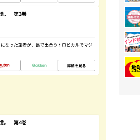
憶。 第3巻
とになった筆者が、島で出合うトロピカルでマジ
詳細を見る
憶。 第4巻