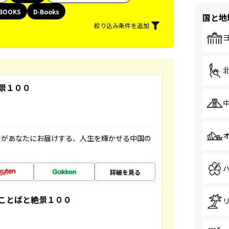
BOOKS
D-Books
国と地
絞り込み条件を追加
景１００
」があなたにお届けする、人生を輝かせる中国の
詳細を見る
ことばと絶景１００