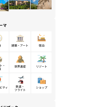
ーマ
食
建築・アート
宿泊
ト・
世界遺産
リゾート
戦
鉄道・
ビティ
ショップ
フライト