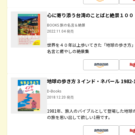
心に寄り添う台湾のことばと絶景１００
BOOKS 旅の名言＆絶景
2022.11.04 発売
世界を４０年以上歩いてきた「地球の歩き方
名言と癒やしの絶景集
地球の歩き方 3 インド・ネパール 1982
D-Books
2018.12.20 発売
1981年、旅人のバイブルとして登場した地
の旅を思い出して欲しい1冊です。