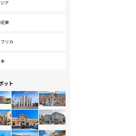
アジア
中近東
アフリカ
日本
ポット