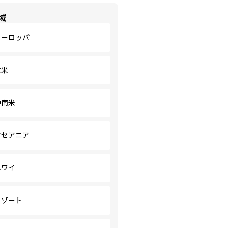
域
ヨーロッパ
北米
中南米
オセアニア
ハワイ
リゾート