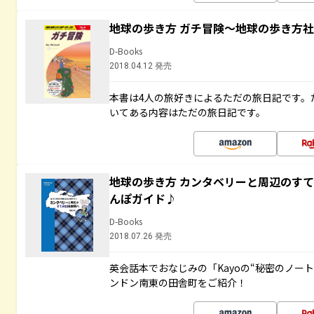
地球の歩き方 ガチ冒険～地球の歩き方
D-Books
2018.04.12 発売
本書は4人の旅好きによるただの旅日記です。
いてある内容はただの旅日記です。
地球の歩き方 カンタベリーと周辺のす
んぽガイド♪
D-Books
2018.07.26 発売
英会話本でおなじみの「Kayoの“秘密のノー
ンドン南東の田舎町をご紹介！