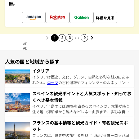
冊。
詳細を見る
…
1
2
3
9
AD
AD
人気の国と地域から探す
イタリア
イタリアは歴史、文化、グルメ、自然と多彩な魅力にあふ
れた国。
ローマ
の古代遺跡やフィレンツェのルネッサンス
美術、ヴェネツィアの運河など、歴史あるスポットはもち
スペインの観光ポイントと人気スポット・知ってお
ろん、トスカーナの美しい田園風景やアマルフィ海岸の絶
景など、自然景観も見逃せない。観光の合間には、本場の
くべき基本情報
ピザやパスタなど、絶品のイタリア料理を堪能することも
イベリア半島のほぼ80％を占めるスペインは、太陽が降り
できる。朝目覚めてから夜眠るまで、すべての瞬間を楽し
注ぐ地中海沿岸から雄大なピレネー山脈まで、多彩な自然
ませてくれるイタリアで、忘れられない旅をしてみよう！
と文化が詰まったヨーロッパ屈指の旅行先だ。多様な地域
なお、新着のイタリア情報は
コンテンツ一覧
を参照してほ
フランスの基本情報と観光ガイド・有名観光スポ
文化が根付くこの国では、情熱的なフラメンコ、熱気あふ
しい。
れる闘牛、そして美味しいタパスが生活の一部となってい
ット
る。首都マドリードの洗練された雰囲気や、バルセロナの
フランスは、世界中の旅行者を魅了し続けるヨーロッパ屈