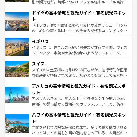
アートに溢れた街角から、地方では古代ローマ遺跡や中世
指の観光地だ。首都パリのエッフェル塔やルーブル美術館
の城塞都市、穏やかなビーチリゾートまで多彩な表情を見
といった象徴的なスポットから、田舎町の古風な美しさま
せる。地方によって風土や気候が異なるスペインはその個
ドイツの基本情報と観光ガイド・有名観光スポッ
で、幅広い魅力が詰まっている。華麗な宮殿、歴史的な大
性で訪れる人を魅了する。 なお、新着のスペイン情報は
コ
聖堂、美しいビーチ、そして豊かな自然が、訪れる者を心
ト
ンテンツ一覧
を参照してほしい。
から魅了する。また、フランスは美食の国としても知ら
ドイツは、豊かな歴史と多彩な文化が交差するヨーロッパ
れ、フランス料理はユネスコ無形文化遺産にも登録されて
の中心に位置する国。中世の街並みが残るロマンチック街
いる。シャンパンの発祥地であるランス、プロヴァンスの
道から、未来を先取りするようなモダンな都市まで多様な
香り高いラベンダー畑など、多彩な楽しみ方が可能だ。さ
イギリス
顔を持つこの国は、どこを歩いても飽きることがない。ベ
らに、パリ以外の地域にも魅力が溢れており、どの街角に
ルリンの文化的活気、バイエルン州のアルプスの絶景、そ
イギリスは、古きよき伝統と最先端が共存する国。ウェス
も豊かな歴史と文化が息づいている。パリ以外の個性あふ
してライン川沿いのワイン畑といった風景は必見。ビール
トミンスター寺院や大英博物館のようなランドマーク、歴
れる地方に足を運ぶとそれぞれで全く異なる文化を体験で
とソーセージを味わいながら地元の人と過ごす楽しい時間
史ある大学都市、美しい丘陵地帯や牧歌的な風景など、エ
きるだろう。 なお、新着のフランス情報は
コンテンツ一覧
スイス
は、お酒好きな人にはぜひ体験してほしい。 なお、新着の
リアごとに異なる魅力がある。また、優雅なアフタヌーン
を参照してほしい。
ドイツ情報は
コンテンツ一覧
を参照してほしい。
ティー、ビール好きにはたまらない英国パブ、サッカー観
スイスの国土面積は九州ほどの広さだが、運行時刻が正確
戦など、本場だからこそできる体験も豊富。イギリスを旅
な交通網が整備されており、初心者でも安心して個人旅行
して楽しみつくそう。 なお、新着のイギリス情報は
コンテ
を楽しめる。日本同様に時刻表どおりの旅が可能だ。中世
アメリカの基本情報と観光ガイド・有名観光スポ
ンツ一覧
を参照してほしい。
の建物がそのまま残る町や、スイスならではのユニークな
博物館もあり、アルプス観光だけでなく町歩きも満喫する
ット
ことができる。国民の所得が高いため物価も高いが、旅行
アメリカ合衆国は、広大な土地と多様な文化が魅力の国。
者向けの交通パス提供のサービスもあり、うまく活用すれ
東海岸の都市部から西海岸のカリフォルニアまで、訪れる
ば市内交通費無料で観光を楽しむこともできる。 なお、新
場所ごとに異なる風景と体験が待っている。ニューヨーク
着のスイス情報は
コンテンツ一覧
を参照してほしい。
ハワイの基本情報と観光ガイド・有名観光スポッ
のような巨大都市は、観光、ショッピング、エンターテイ
ンメントが詰まった刺激的なスポットだ。一方、アメリカ
ト
西部には大自然が広がり、グランドキャニオンやイエロー
年間を通じて温暖な気候に恵まれ、多くの島で構成される
ストーン国立公園といった絶景が堪能できる。さらに、南
ハワイは、どの島も独自の魅力をもっている。大自然の神
部のニューオーリンズでは、音楽と美食が融合した独特の