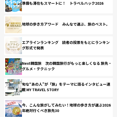
準備も滞在もスマートに！ トラベルハック2026
地球の歩き方アワード みんなで選ぶ、旅のベスト。
エアラインランキング 読者の投票をもとにランキン
グ形式で発表
Next韓国旅 次の韓国旅行がもっと楽しくなる 旅先・
グルメ・テクニック
旬な“あの人”が「旅」をテーマに語るインタビュー連
載 MY TRAVEL STORY
今、こんな旅がしてみたい！地球の歩き方が選ぶ2026
年絶対行くべき旅先30