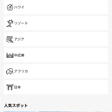
ハワイ
リゾート
アジア
中近東
アフリカ
日本
人気スポット