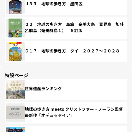
Ｊ３３ 地球の歩き方 墨田区
０２ 地球の歩き方 島旅 奄美大島 喜界島 加計
呂麻島（奄美群島１） ５訂版
Ｄ１７ 地球の歩き方 タイ ２０２７～２０２８
特設ページ
世界遺産ランキング
地球の歩き方 meets クリストファー・ノーラン監督
最新作『オデュッセイア』