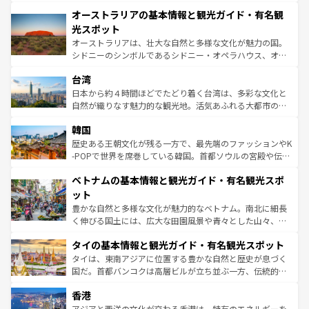
秘を感じたいなら、火山が生み出した壮大な景観を誇るハ
文化が魅力。旅行者はアメリカの各地域で異なる魅力を楽
オーストラリアの基本情報と観光ガイド・有名観
ワイ島は見逃せない。また、定番の観光地といえばオアフ
しみながら、その多様性と豊かな歴史を感じることができ
島だが、静かな自然を求めるならマウイ島やカウアイ島が
光スポット
るだろう。車でのロードトリップや列車の旅も、アメリカ
おすすめ。エメラルドグリーンに輝く海をはじめ、豊かな
オーストラリアは、壮大な自然と多様な文化が魅力の国。
ならではの贅沢な旅のスタイルだ。 なお、新着のアメリカ
文化や歴史が息づいている。「アロハスピリット」と呼ば
シドニーのシンボルであるシドニー・オペラハウス、オー
情報は
コンテンツ一覧
を参照してほしい。
れるおもてなしの心で訪れる人々を迎えてくれるハワイの
ストラリア東海岸北部に広がる大サンゴ礁地帯グレートバ
人々、おいしいローカルフードやハワイアンミュージッ
台湾
リアリーフや大陸中央部にそびえるウルル（エアーズロッ
ク、伝統的なフラダンスなど、すべてがハワイの魅力を彩
ク）、タスマニアの美しい原生林やケアンズの熱帯雨林な
日本から約４時間ほどでたどり着く台湾は、多彩な文化と
っている。訪れるたびに新しい発見と感動が待っているハ
ど、見どころがたくさん。また、カフェやワイン、オージ
自然が織りなす魅力的な観光地。活気あふれる大都市の台
ワイを、存分に味わってほしい。 なお、新着のハワイ情報
ービーフなどの食文化も豊かで、美味しいものであふれて
北やノスタルジックな町並みが人気な九份（ジォウフェ
は
コンテンツ一覧
を参照してほしい。
韓国
いる。アクティビティも充実しており、サーフィンやダイ
ン）、静ひつな山岳地帯である台湾東部など、都市の喧騒
ビング、ハイキングなど、アウトドア好きにはたまらな
と山間の静けさが共存しており、訪れる人に新しい発見と
歴史ある王朝文化が残る一方で、最先端のファッションやK
い。オーストラリアの多彩な魅力を存分に味わいつくそ
驚きをもたらしてくれる。また、奥深い台湾の食文化も魅
-POPで世界を席巻している韓国。首都ソウルの宮殿や伝統
う。 なお、新着のオーストラリア情報は
コンテンツ一覧
を
力で、夜市などの屋台グルメから高級料理、ヘルシーで美
家屋が並ぶエリアでは韓国の歴史と文化に浸ることがで
参照してほしい。
ベトナムの基本情報と観光ガイド・有名観光スポ
容にもいいと評判のスイーツなど、バラエティ豊かな料理
き、地方に足を延ばせば四季折々の自然美を楽しむことが
が味わえる。 なお、新着の台湾情報は
コンテンツ一覧
を参
できる。そして、キムチや焼肉、絶品のストリートフード
ット
照してほしい。
まで、さまざまな韓国料理が待っている。夜には、韓国な
豊かな自然と多様な文化が魅力的なベトナム。南北に細長
らではのナイトライフも堪能できる。あたたかいホスピタ
く伸びる国土には、広大な田園風景や青々とした山々、世
リティに包まれながら、韓国の多彩な魅力を心ゆくまで味
界遺産に登録された壮大な自然景観が点在し、都市部では
わってみてほしい。 なお、新着の韓国情報は
コンテンツ一
タイの基本情報と観光ガイド・有名観光スポット
急速な発展と共に伝統が息づく。ハノイの古い町並みやホ
覧
を参照してほしい。
ーチミン市のフランス統治時代の建物も、独特の雰囲気を
タイは、東南アジアに位置する豊かな自然と歴史が息づく
醸し出している。また、バラエティの豊かさとおいしさで
国だ。首都バンコクは高層ビルが立ち並ぶ一方、伝統的な
世界中の食通を魅了してやまないベトナム料理も魅力のひ
寺院や市場がいたるところに点在し、古きよき文化と現代
香港
とつ。フォーやバインミー、ベトナムコーヒーなどは、ぜ
の活気が交差している。北部ではチェンマイなどの山岳地
ひ現地で味わいたい。どの地域を訪れてもあたたかい人々
帯で自然と触れ合い、南部ではプーケットやクラビの美し
アジアと西洋の文化が交わる香港は、特有のエネルギーを