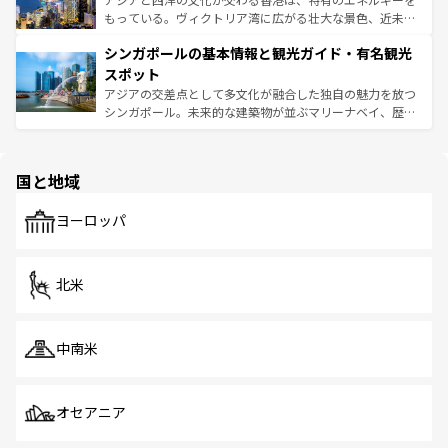
が旅行者を迎えてくれるので、きっと忘れられない旅にな
いビーチでリゾート気分を楽しむことができる。タイ料理
もっている。ヴィクトリア湾に広がる壮大な景色、近未来
るはずだ。 なお、新着のベトナム情報は
コンテンツ一覧
を
は世界的に有名で、屋台から高級レストランまで味覚を刺
的なアートスポット、そして歴史と現代が融合した町並
参照してほしい。
シンガポールの基本情報と観光ガイド・有名観光
激する。気候は一年中温暖で、どの季節にも異なる楽しみ
み、どこを訪れても感動するはず。観光スポットが密集し
が待っている。親しみやすいタイの人々、仏教を中心とし
ており、効率よく見どころを回れるのも魅力。息をのむよ
スポット
た文化、そして多様な観光資源が、訪れる旅人を魅了し続
うな絶景から文化的な体験まで、香港を存分に楽しみ尽く
アジアの交差点として多文化が融合した独自の魅力を放つ
ける。 なお、新着のタイ情報は
コンテンツ一覧
を参照して
そう。 なお、新着の香港情報は
コンテンツ一覧
を参照して
シンガポール。未来的な建築物が並ぶマリーナベイ、歴史
ほしい。
ほしい。
と伝統を感じられるエスニックタウン、多数の緑豊かな公
園や自然保護区など、自然が調和した近代的な景観と文化
の多様性あふれるカラフルな町は、どこを歩いても新しい
国と地域
発見がある。さらに、治安のよさや充実した公共交通機関
も、旅行者にとっては魅力的なポイント。グルメも豊富
で、ホーカーズは地元の風情を楽しめる外せないスポット
ヨーロッパ
だ。訪れる人を飽きさせないシンガポールで、多様な魅力
を体感しよう。 なお、新着のシンガポール情報は
コンテン
ツ一覧
を参照してほしい。
北米
中南米
オセアニア