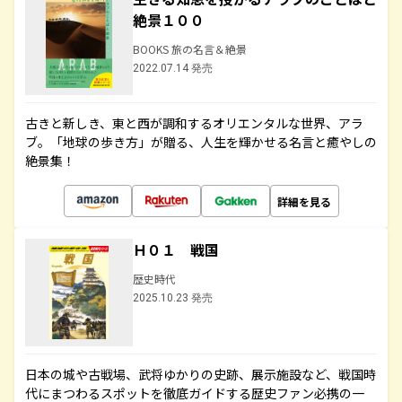
絶景１００
BOOKS 旅の名言＆絶景
2022.07.14 発売
古きと新しき、東と西が調和するオリエンタルな世界、アラ
ブ。「地球の歩き方」が贈る、人生を輝かせる名言と癒やしの
絶景集！
詳細を見る
Ｈ０１ 戦国
歴史時代
2025.10.23 発売
日本の城や古戦場、武将ゆかりの史跡、展示施設など、戦国時
代にまつわるスポットを徹底ガイドする歴史ファン必携の一