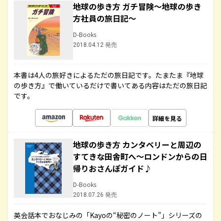
地球の歩き方 ガチ冒険～地球の歩き
方社員の旅日記～
D-Books
2018.04.12 発売
本書は4人の旅好きによるただの旅日記です。たまたま『地球
の歩き方』で働いているだけで書いてある内容はただの旅日記
です。
詳細を見る
地球の歩き方 カンタベリーと周辺の
すてきな田舎町へ～ロンドンからの日
帰りおさんぽガイド♪
D-Books
2018.07.26 発売
英会話本でおなじみの「Kayoの“秘密のノート”」シリーズの