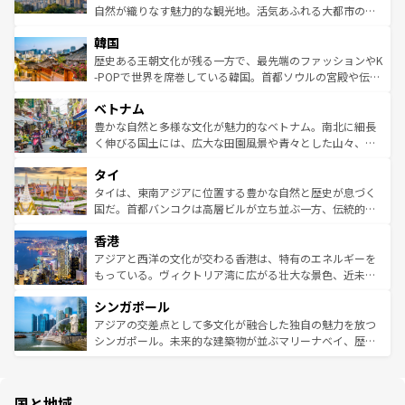
ク、伝統的なフラダンスなど、すべてがハワイの魅力を彩
ど、見どころがたくさん。また、カフェやワイン、オージ
自然が織りなす魅力的な観光地。活気あふれる大都市の台
っている。訪れるたびに新しい発見と感動が待っているハ
ービーフなどの食文化も豊かで、美味しいものであふれて
北やノスタルジックな町並みが人気な九份（ジォウフェ
ワイを、存分に味わってほしい。 なお、新着のハワイ情報
韓国
いる。アクティビティも充実しており、サーフィンやダイ
ン）、静ひつな山岳地帯である台湾東部など、都市の喧騒
は
コンテンツ一覧
を参照してほしい。
ビング、ハイキングなど、アウトドア好きにはたまらな
と山間の静けさが共存しており、訪れる人に新しい発見と
歴史ある王朝文化が残る一方で、最先端のファッションやK
い。オーストラリアの多彩な魅力を存分に味わいつくそ
驚きをもたらしてくれる。また、奥深い台湾の食文化も魅
-POPで世界を席巻している韓国。首都ソウルの宮殿や伝統
う。 なお、新着のオーストラリア情報は
コンテンツ一覧
を
力で、夜市などの屋台グルメから高級料理、ヘルシーで美
家屋が並ぶエリアでは韓国の歴史と文化に浸ることがで
参照してほしい。
ベトナム
容にもいいと評判のスイーツなど、バラエティ豊かな料理
き、地方に足を延ばせば四季折々の自然美を楽しむことが
が味わえる。 なお、新着の台湾情報は
コンテンツ一覧
を参
できる。そして、キムチや焼肉、絶品のストリートフード
豊かな自然と多様な文化が魅力的なベトナム。南北に細長
照してほしい。
まで、さまざまな韓国料理が待っている。夜には、韓国な
く伸びる国土には、広大な田園風景や青々とした山々、世
らではのナイトライフも堪能できる。あたたかいホスピタ
界遺産に登録された壮大な自然景観が点在し、都市部では
タイ
リティに包まれながら、韓国の多彩な魅力を心ゆくまで味
急速な発展と共に伝統が息づく。ハノイの古い町並みやホ
わってみてほしい。 なお、新着の韓国情報は
コンテンツ一
ーチミン市のフランス統治時代の建物も、独特の雰囲気を
タイは、東南アジアに位置する豊かな自然と歴史が息づく
覧
を参照してほしい。
醸し出している。また、バラエティの豊かさとおいしさで
国だ。首都バンコクは高層ビルが立ち並ぶ一方、伝統的な
世界中の食通を魅了してやまないベトナム料理も魅力のひ
寺院や市場がいたるところに点在し、古きよき文化と現代
香港
とつ。フォーやバインミー、ベトナムコーヒーなどは、ぜ
の活気が交差している。北部ではチェンマイなどの山岳地
ひ現地で味わいたい。どの地域を訪れてもあたたかい人々
帯で自然と触れ合い、南部ではプーケットやクラビの美し
アジアと西洋の文化が交わる香港は、特有のエネルギーを
が旅行者を迎えてくれるので、きっと忘れられない旅にな
いビーチでリゾート気分を楽しむことができる。タイ料理
もっている。ヴィクトリア湾に広がる壮大な景色、近未来
るはずだ。 なお、新着のベトナム情報は
コンテンツ一覧
を
は世界的に有名で、屋台から高級レストランまで味覚を刺
的なアートスポット、そして歴史と現代が融合した町並
参照してほしい。
シンガポール
激する。気候は一年中温暖で、どの季節にも異なる楽しみ
み、どこを訪れても感動するはず。観光スポットが密集し
が待っている。親しみやすいタイの人々、仏教を中心とし
ており、効率よく見どころを回れるのも魅力。息をのむよ
アジアの交差点として多文化が融合した独自の魅力を放つ
た文化、そして多様な観光資源が、訪れる旅人を魅了し続
うな絶景から文化的な体験まで、香港を存分に楽しみ尽く
シンガポール。未来的な建築物が並ぶマリーナベイ、歴史
ける。 なお、新着のタイ情報は
コンテンツ一覧
を参照して
そう。 なお、新着の香港情報は
コンテンツ一覧
を参照して
と伝統を感じられるエスニックタウン、多数の緑豊かな公
ほしい。
ほしい。
園や自然保護区など、自然が調和した近代的な景観と文化
の多様性あふれるカラフルな町は、どこを歩いても新しい
国と地域