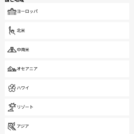
発見がある。さらに、治安のよさや充実した公共交通機関
も、旅行者にとっては魅力的なポイント。グルメも豊富
で、ホーカーズは地元の風情を楽しめる外せないスポット
ヨーロッパ
だ。訪れる人を飽きさせないシンガポールで、多様な魅力
を体感しよう。 なお、新着のシンガポール情報は
コンテン
ツ一覧
を参照してほしい。
北米
中南米
オセアニア
ハワイ
リゾート
アジア