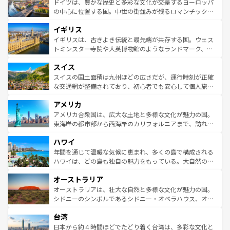
聖堂、美しいビーチ、そして豊かな自然が、訪れる者を心
ドイツは、豊かな歴史と多彩な文化が交差するヨーロッパ
ンテンツ一覧
を参照してほしい。
から魅了する。また、フランスは美食の国としても知ら
の中心に位置する国。中世の街並みが残るロマンチック街
れ、フランス料理はユネスコ無形文化遺産にも登録されて
道から、未来を先取りするようなモダンな都市まで多様な
イギリス
いる。シャンパンの発祥地であるランス、プロヴァンスの
顔を持つこの国は、どこを歩いても飽きることがない。ベ
香り高いラベンダー畑など、多彩な楽しみ方が可能だ。さ
ルリンの文化的活気、バイエルン州のアルプスの絶景、そ
イギリスは、古きよき伝統と最先端が共存する国。ウェス
らに、パリ以外の地域にも魅力が溢れており、どの街角に
してライン川沿いのワイン畑といった風景は必見。ビール
トミンスター寺院や大英博物館のようなランドマーク、歴
も豊かな歴史と文化が息づいている。パリ以外の個性あふ
とソーセージを味わいながら地元の人と過ごす楽しい時間
史ある大学都市、美しい丘陵地帯や牧歌的な風景など、エ
れる地方に足を運ぶとそれぞれで全く異なる文化を体験で
スイス
は、お酒好きな人にはぜひ体験してほしい。 なお、新着の
リアごとに異なる魅力がある。また、優雅なアフタヌーン
きるだろう。 なお、新着のフランス情報は
コンテンツ一覧
ドイツ情報は
コンテンツ一覧
を参照してほしい。
ティー、ビール好きにはたまらない英国パブ、サッカー観
スイスの国土面積は九州ほどの広さだが、運行時刻が正確
を参照してほしい。
戦など、本場だからこそできる体験も豊富。イギリスを旅
な交通網が整備されており、初心者でも安心して個人旅行
して楽しみつくそう。 なお、新着のイギリス情報は
コンテ
を楽しめる。日本同様に時刻表どおりの旅が可能だ。中世
アメリカ
ンツ一覧
を参照してほしい。
の建物がそのまま残る町や、スイスならではのユニークな
博物館もあり、アルプス観光だけでなく町歩きも満喫する
アメリカ合衆国は、広大な土地と多様な文化が魅力の国。
ことができる。国民の所得が高いため物価も高いが、旅行
東海岸の都市部から西海岸のカリフォルニアまで、訪れる
者向けの交通パス提供のサービスもあり、うまく活用すれ
場所ごとに異なる風景と体験が待っている。ニューヨーク
ハワイ
ば市内交通費無料で観光を楽しむこともできる。 なお、新
のような巨大都市は、観光、ショッピング、エンターテイ
着のスイス情報は
コンテンツ一覧
を参照してほしい。
ンメントが詰まった刺激的なスポットだ。一方、アメリカ
年間を通じて温暖な気候に恵まれ、多くの島で構成される
西部には大自然が広がり、グランドキャニオンやイエロー
ハワイは、どの島も独自の魅力をもっている。大自然の神
ストーン国立公園といった絶景が堪能できる。さらに、南
秘を感じたいなら、火山が生み出した壮大な景観を誇るハ
オーストラリア
部のニューオーリンズでは、音楽と美食が融合した独特の
ワイ島は見逃せない。また、定番の観光地といえばオアフ
文化が魅力。旅行者はアメリカの各地域で異なる魅力を楽
島だが、静かな自然を求めるならマウイ島やカウアイ島が
オーストラリアは、壮大な自然と多様な文化が魅力の国。
しみながら、その多様性と豊かな歴史を感じることができ
おすすめ。エメラルドグリーンに輝く海をはじめ、豊かな
シドニーのシンボルであるシドニー・オペラハウス、オー
るだろう。車でのロードトリップや列車の旅も、アメリカ
文化や歴史が息づいている。「アロハスピリット」と呼ば
ストラリア東海岸北部に広がる大サンゴ礁地帯グレートバ
ならではの贅沢な旅のスタイルだ。 なお、新着のアメリカ
台湾
れるおもてなしの心で訪れる人々を迎えてくれるハワイの
リアリーフや大陸中央部にそびえるウルル（エアーズロッ
情報は
コンテンツ一覧
を参照してほしい。
人々、おいしいローカルフードやハワイアンミュージッ
ク）、タスマニアの美しい原生林やケアンズの熱帯雨林な
日本から約４時間ほどでたどり着く台湾は、多彩な文化と