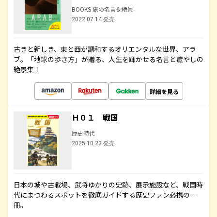
BOOKS 旅の名言＆絶景
2022.07.14 発売
古きと新しき、東と西が調和するオリエンタルな世界、アラ
ブ。「地球の歩き方」が贈る、人生を輝かせる名言と癒やしの
絶景集！
詳細を見る
Ｈ０１ 戦国
歴史時代
2025.10.23 発売
日本の城や古戦場、武将ゆかりの史跡、展示施設など、戦国時
代にまつわるスポットを徹底ガイドする歴史ファン必携の一
冊。