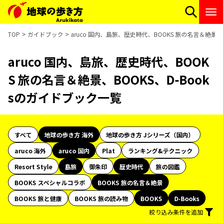
TOP
ガイドブック
aruco 国内、島旅、歴史時代、BOOKS 旅の名言＆絶景、
aruco 国内、島旅、歴史時代、BOOK
S 旅の名言＆絶景、BOOKS、D-Book
sのガイドブック一覧
すべて
地球の歩き方 海外
地球の歩き方 Jシリーズ（国内）
aruco 海外
aruco 国内
Plat
ランキング&テクニック
Resort Style
島旅
御朱印
歴史時代
旅の図鑑
BOOKS スペシャルコラボ
BOOKS 旅の名言＆絶景
BOOKS 旅と健康
BOOKS 旅の読み物
BOOKS
D-Books
絞り込み条件を追加