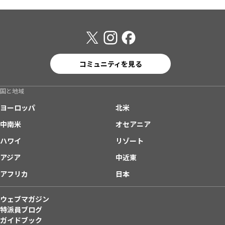
コミュニティを見る
国と地域
ヨーロッパ
北米
中南米
オセアニア
ハワイ
リゾート
アジア
中近東
アフリカ
日本
ウェブマガジン
特派員ブログ
ガイドブック