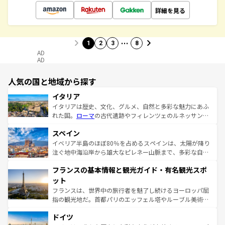
詳細を見る
…
1
2
3
8
AD
AD
人気の国と地域から探す
イタリア
イタリアは歴史、文化、グルメ、自然と多彩な魅力にあふ
れた国。
ローマ
の古代遺跡やフィレンツェのルネッサンス
美術、ヴェネツィアの運河など、歴史あるスポットはもち
スペイン
ろん、トスカーナの美しい田園風景やアマルフィ海岸の絶
景など、自然景観も見逃せない。観光の合間には、本場の
イベリア半島のほぼ80％を占めるスペインは、太陽が降り
ピザやパスタなど、絶品のイタリア料理を堪能することも
注ぐ地中海沿岸から雄大なピレネー山脈まで、多彩な自然
できる。朝目覚めてから夜眠るまで、すべての瞬間を楽し
と文化が詰まったヨーロッパ屈指の旅行先だ。多様な地域
フランスの基本情報と観光ガイド・有名観光スポ
ませてくれるイタリアで、忘れられない旅をしてみよう！
文化が根付くこの国では、情熱的なフラメンコ、熱気あふ
なお、新着のイタリア情報は
コンテンツ一覧
を参照してほ
れる闘牛、そして美味しいタパスが生活の一部となってい
ット
しい。
る。首都マドリードの洗練された雰囲気や、バルセロナの
フランスは、世界中の旅行者を魅了し続けるヨーロッパ屈
アートに溢れた街角から、地方では古代ローマ遺跡や中世
指の観光地だ。首都パリのエッフェル塔やルーブル美術館
の城塞都市、穏やかなビーチリゾートまで多彩な表情を見
といった象徴的なスポットから、田舎町の古風な美しさま
せる。地方によって風土や気候が異なるスペインはその個
ドイツ
で、幅広い魅力が詰まっている。華麗な宮殿、歴史的な大
性で訪れる人を魅了する。 なお、新着のスペイン情報は
コ