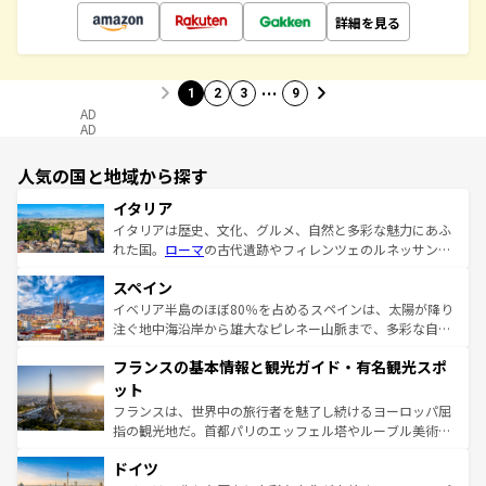
詳細を見る
…
1
2
3
9
AD
AD
人気の国と地域から探す
イタリア
イタリアは歴史、文化、グルメ、自然と多彩な魅力にあふ
れた国。
ローマ
の古代遺跡やフィレンツェのルネッサンス
美術、ヴェネツィアの運河など、歴史あるスポットはもち
スペイン
ろん、トスカーナの美しい田園風景やアマルフィ海岸の絶
景など、自然景観も見逃せない。観光の合間には、本場の
イベリア半島のほぼ80％を占めるスペインは、太陽が降り
ピザやパスタなど、絶品のイタリア料理を堪能することも
注ぐ地中海沿岸から雄大なピレネー山脈まで、多彩な自然
できる。朝目覚めてから夜眠るまで、すべての瞬間を楽し
と文化が詰まったヨーロッパ屈指の旅行先だ。多様な地域
フランスの基本情報と観光ガイド・有名観光スポ
ませてくれるイタリアで、忘れられない旅をしてみよう！
文化が根付くこの国では、情熱的なフラメンコ、熱気あふ
なお、新着のイタリア情報は
コンテンツ一覧
を参照してほ
れる闘牛、そして美味しいタパスが生活の一部となってい
ット
しい。
る。首都マドリードの洗練された雰囲気や、バルセロナの
フランスは、世界中の旅行者を魅了し続けるヨーロッパ屈
アートに溢れた街角から、地方では古代ローマ遺跡や中世
指の観光地だ。首都パリのエッフェル塔やルーブル美術館
の城塞都市、穏やかなビーチリゾートまで多彩な表情を見
といった象徴的なスポットから、田舎町の古風な美しさま
せる。地方によって風土や気候が異なるスペインはその個
ドイツ
で、幅広い魅力が詰まっている。華麗な宮殿、歴史的な大
性で訪れる人を魅了する。 なお、新着のスペイン情報は
コ