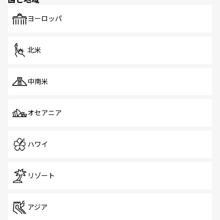
発見がある。さらに、治安のよさや充実した公共交通機関
も、旅行者にとっては魅力的なポイント。グルメも豊富
で、ホーカーズは地元の風情を楽しめる外せないスポット
ヨーロッパ
だ。訪れる人を飽きさせないシンガポールで、多様な魅力
を体感しよう。 なお、新着のシンガポール情報は
コンテン
ツ一覧
を参照してほしい。
北米
中南米
オセアニア
ハワイ
リゾート
アジア