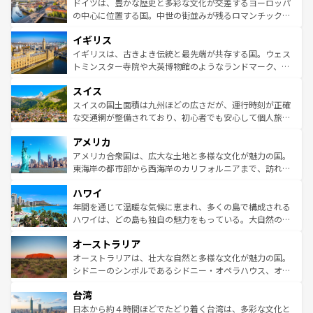
聖堂、美しいビーチ、そして豊かな自然が、訪れる者を心
ドイツは、豊かな歴史と多彩な文化が交差するヨーロッパ
ンテンツ一覧
を参照してほしい。
から魅了する。また、フランスは美食の国としても知ら
の中心に位置する国。中世の街並みが残るロマンチック街
れ、フランス料理はユネスコ無形文化遺産にも登録されて
道から、未来を先取りするようなモダンな都市まで多様な
イギリス
いる。シャンパンの発祥地であるランス、プロヴァンスの
顔を持つこの国は、どこを歩いても飽きることがない。ベ
香り高いラベンダー畑など、多彩な楽しみ方が可能だ。さ
ルリンの文化的活気、バイエルン州のアルプスの絶景、そ
イギリスは、古きよき伝統と最先端が共存する国。ウェス
らに、パリ以外の地域にも魅力が溢れており、どの街角に
してライン川沿いのワイン畑といった風景は必見。ビール
トミンスター寺院や大英博物館のようなランドマーク、歴
も豊かな歴史と文化が息づいている。パリ以外の個性あふ
とソーセージを味わいながら地元の人と過ごす楽しい時間
史ある大学都市、美しい丘陵地帯や牧歌的な風景など、エ
れる地方に足を運ぶとそれぞれで全く異なる文化を体験で
スイス
は、お酒好きな人にはぜひ体験してほしい。 なお、新着の
リアごとに異なる魅力がある。また、優雅なアフタヌーン
きるだろう。 なお、新着のフランス情報は
コンテンツ一覧
ドイツ情報は
コンテンツ一覧
を参照してほしい。
ティー、ビール好きにはたまらない英国パブ、サッカー観
スイスの国土面積は九州ほどの広さだが、運行時刻が正確
を参照してほしい。
戦など、本場だからこそできる体験も豊富。イギリスを旅
な交通網が整備されており、初心者でも安心して個人旅行
して楽しみつくそう。 なお、新着のイギリス情報は
コンテ
を楽しめる。日本同様に時刻表どおりの旅が可能だ。中世
アメリカ
ンツ一覧
を参照してほしい。
の建物がそのまま残る町や、スイスならではのユニークな
博物館もあり、アルプス観光だけでなく町歩きも満喫する
アメリカ合衆国は、広大な土地と多様な文化が魅力の国。
ことができる。国民の所得が高いため物価も高いが、旅行
東海岸の都市部から西海岸のカリフォルニアまで、訪れる
者向けの交通パス提供のサービスもあり、うまく活用すれ
場所ごとに異なる風景と体験が待っている。ニューヨーク
ハワイ
ば市内交通費無料で観光を楽しむこともできる。 なお、新
のような巨大都市は、観光、ショッピング、エンターテイ
着のスイス情報は
コンテンツ一覧
を参照してほしい。
ンメントが詰まった刺激的なスポットだ。一方、アメリカ
年間を通じて温暖な気候に恵まれ、多くの島で構成される
西部には大自然が広がり、グランドキャニオンやイエロー
ハワイは、どの島も独自の魅力をもっている。大自然の神
ストーン国立公園といった絶景が堪能できる。さらに、南
秘を感じたいなら、火山が生み出した壮大な景観を誇るハ
オーストラリア
部のニューオーリンズでは、音楽と美食が融合した独特の
ワイ島は見逃せない。また、定番の観光地といえばオアフ
文化が魅力。旅行者はアメリカの各地域で異なる魅力を楽
島だが、静かな自然を求めるならマウイ島やカウアイ島が
オーストラリアは、壮大な自然と多様な文化が魅力の国。
しみながら、その多様性と豊かな歴史を感じることができ
おすすめ。エメラルドグリーンに輝く海をはじめ、豊かな
シドニーのシンボルであるシドニー・オペラハウス、オー
るだろう。車でのロードトリップや列車の旅も、アメリカ
文化や歴史が息づいている。「アロハスピリット」と呼ば
ストラリア東海岸北部に広がる大サンゴ礁地帯グレートバ
ならではの贅沢な旅のスタイルだ。 なお、新着のアメリカ
台湾
れるおもてなしの心で訪れる人々を迎えてくれるハワイの
リアリーフや大陸中央部にそびえるウルル（エアーズロッ
情報は
コンテンツ一覧
を参照してほしい。
人々、おいしいローカルフードやハワイアンミュージッ
ク）、タスマニアの美しい原生林やケアンズの熱帯雨林な
日本から約４時間ほどでたどり着く台湾は、多彩な文化と