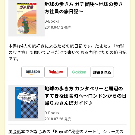
地球の歩き方 ガチ冒険～地球の歩き
方社員の旅日記～
D-Books
2018.04.12 発売
本書は4人の旅好きによるただの旅日記です。たまたま『地球
の歩き方』で働いているだけで書いてある内容はただの旅日記
です。
詳細を見る
地球の歩き方 カンタベリーと周辺の
すてきな田舎町へ～ロンドンからの日
帰りおさんぽガイド♪
D-Books
2018.07.26 発売
英会話本でおなじみの「Kayoの“秘密のノート”」シリーズの