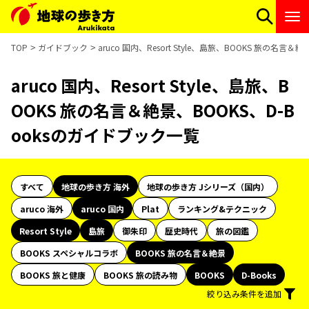
TOP
ガイドブック
aruco 国内、Resort Style、島旅、BOOKS 旅の名言
aruco 国内、Resort Style、島旅、B
OOKS 旅の名言＆絶景、BOOKS、D-B
ooksのガイドブック一覧
すべて
地球の歩き方 海外
地球の歩き方 Jシリーズ（国内）
aruco 海外
aruco 国内
Plat
ランキング&テクニック
Resort Style
島旅
御朱印
歴史時代
旅の図鑑
BOOKS スペシャルコラボ
BOOKS 旅の名言＆絶景
BOOKS 旅と健康
BOOKS 旅の読み物
BOOKS
D-Books
絞り込み条件を追加