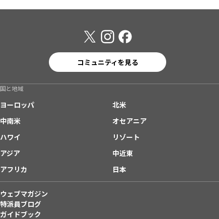
コミュニティを見る
国と地域
ヨーロッパ
北米
中南米
オセアニア
ハワイ
リゾート
アジア
中近東
アフリカ
日本
ウェブマガジン
特派員ブログ
ガイドブック