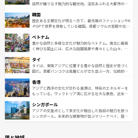
ク、伝統的なフラダンスなど、すべてがハワイの魅力を彩
ど、見どころがたくさん。また、カフェやワイン、オージ
自然が織りなす魅力的な観光地。活気あふれる大都市の台
っている。訪れるたびに新しい発見と感動が待っているハ
ービーフなどの食文化も豊かで、美味しいものであふれて
北やノスタルジックな町並みが人気な九份（ジォウフェ
ワイを、存分に味わってほしい。 なお、新着のハワイ情報
韓国
いる。アクティビティも充実しており、サーフィンやダイ
ン）、静ひつな山岳地帯である台湾東部など、都市の喧騒
は
コンテンツ一覧
を参照してほしい。
ビング、ハイキングなど、アウトドア好きにはたまらな
と山間の静けさが共存しており、訪れる人に新しい発見と
歴史ある王朝文化が残る一方で、最先端のファッションやK
い。オーストラリアの多彩な魅力を存分に味わいつくそ
驚きをもたらしてくれる。また、奥深い台湾の食文化も魅
-POPで世界を席巻している韓国。首都ソウルの宮殿や伝統
う。 なお、新着のオーストラリア情報は
コンテンツ一覧
を
力で、夜市などの屋台グルメから高級料理、ヘルシーで美
家屋が並ぶエリアでは韓国の歴史と文化に浸ることがで
参照してほしい。
ベトナム
容にもいいと評判のスイーツなど、バラエティ豊かな料理
き、地方に足を延ばせば四季折々の自然美を楽しむことが
が味わえる。 なお、新着の台湾情報は
コンテンツ一覧
を参
できる。そして、キムチや焼肉、絶品のストリートフード
豊かな自然と多様な文化が魅力的なベトナム。南北に細長
照してほしい。
まで、さまざまな韓国料理が待っている。夜には、韓国な
く伸びる国土には、広大な田園風景や青々とした山々、世
らではのナイトライフも堪能できる。あたたかいホスピタ
界遺産に登録された壮大な自然景観が点在し、都市部では
タイ
リティに包まれながら、韓国の多彩な魅力を心ゆくまで味
急速な発展と共に伝統が息づく。ハノイの古い町並みやホ
わってみてほしい。 なお、新着の韓国情報は
コンテンツ一
ーチミン市のフランス統治時代の建物も、独特の雰囲気を
タイは、東南アジアに位置する豊かな自然と歴史が息づく
覧
を参照してほしい。
醸し出している。また、バラエティの豊かさとおいしさで
国だ。首都バンコクは高層ビルが立ち並ぶ一方、伝統的な
世界中の食通を魅了してやまないベトナム料理も魅力のひ
寺院や市場がいたるところに点在し、古きよき文化と現代
香港
とつ。フォーやバインミー、ベトナムコーヒーなどは、ぜ
の活気が交差している。北部ではチェンマイなどの山岳地
ひ現地で味わいたい。どの地域を訪れてもあたたかい人々
帯で自然と触れ合い、南部ではプーケットやクラビの美し
アジアと西洋の文化が交わる香港は、特有のエネルギーを
が旅行者を迎えてくれるので、きっと忘れられない旅にな
いビーチでリゾート気分を楽しむことができる。タイ料理
もっている。ヴィクトリア湾に広がる壮大な景色、近未来
るはずだ。 なお、新着のベトナム情報は
コンテンツ一覧
を
は世界的に有名で、屋台から高級レストランまで味覚を刺
的なアートスポット、そして歴史と現代が融合した町並
参照してほしい。
シンガポール
激する。気候は一年中温暖で、どの季節にも異なる楽しみ
み、どこを訪れても感動するはず。観光スポットが密集し
が待っている。親しみやすいタイの人々、仏教を中心とし
ており、効率よく見どころを回れるのも魅力。息をのむよ
アジアの交差点として多文化が融合した独自の魅力を放つ
た文化、そして多様な観光資源が、訪れる旅人を魅了し続
うな絶景から文化的な体験まで、香港を存分に楽しみ尽く
シンガポール。未来的な建築物が並ぶマリーナベイ、歴史
ける。 なお、新着のタイ情報は
コンテンツ一覧
を参照して
そう。 なお、新着の香港情報は
コンテンツ一覧
を参照して
と伝統を感じられるエスニックタウン、多数の緑豊かな公
ほしい。
ほしい。
園や自然保護区など、自然が調和した近代的な景観と文化
の多様性あふれるカラフルな町は、どこを歩いても新しい
国と地域