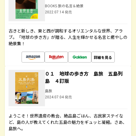
BOOKS 旅の名言＆絶景
2022.07.14 発売
古きと新しき、東と西が調和するオリエンタルな世界、アラ
ブ。「地球の歩き方」が贈る、人生を輝かせる名言と癒やしの
絶景集！
詳細を見る
０１ 地球の歩き方 島旅 五島列
島 ４訂版
島旅
2024.07.04 発売
ようこそ！世界遺産の教会、絶品島ごはん、古民家ステイな
ど、島の人が教えてくれた五島の魅力をギュッと凝縮。さあ、
島旅へ。