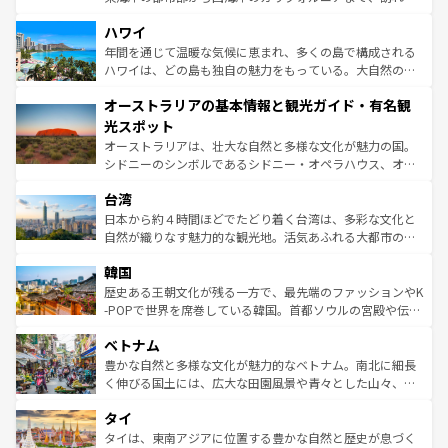
ば市内交通費無料で観光を楽しむこともできる。 なお、新
場所ごとに異なる風景と体験が待っている。ニューヨーク
着のスイス情報は
コンテンツ一覧
を参照してほしい。
ハワイ
のような巨大都市は、観光、ショッピング、エンターテイ
ンメントが詰まった刺激的なスポットだ。一方、アメリカ
年間を通じて温暖な気候に恵まれ、多くの島で構成される
西部には大自然が広がり、グランドキャニオンやイエロー
ハワイは、どの島も独自の魅力をもっている。大自然の神
ストーン国立公園といった絶景が堪能できる。さらに、南
秘を感じたいなら、火山が生み出した壮大な景観を誇るハ
オーストラリアの基本情報と観光ガイド・有名観
部のニューオーリンズでは、音楽と美食が融合した独特の
ワイ島は見逃せない。また、定番の観光地といえばオアフ
文化が魅力。旅行者はアメリカの各地域で異なる魅力を楽
島だが、静かな自然を求めるならマウイ島やカウアイ島が
光スポット
しみながら、その多様性と豊かな歴史を感じることができ
おすすめ。エメラルドグリーンに輝く海をはじめ、豊かな
オーストラリアは、壮大な自然と多様な文化が魅力の国。
るだろう。車でのロードトリップや列車の旅も、アメリカ
文化や歴史が息づいている。「アロハスピリット」と呼ば
シドニーのシンボルであるシドニー・オペラハウス、オー
ならではの贅沢な旅のスタイルだ。 なお、新着のアメリカ
れるおもてなしの心で訪れる人々を迎えてくれるハワイの
ストラリア東海岸北部に広がる大サンゴ礁地帯グレートバ
情報は
コンテンツ一覧
を参照してほしい。
人々、おいしいローカルフードやハワイアンミュージッ
台湾
リアリーフや大陸中央部にそびえるウルル（エアーズロッ
ク、伝統的なフラダンスなど、すべてがハワイの魅力を彩
ク）、タスマニアの美しい原生林やケアンズの熱帯雨林な
日本から約４時間ほどでたどり着く台湾は、多彩な文化と
っている。訪れるたびに新しい発見と感動が待っているハ
ど、見どころがたくさん。また、カフェやワイン、オージ
自然が織りなす魅力的な観光地。活気あふれる大都市の台
ワイを、存分に味わってほしい。 なお、新着のハワイ情報
ービーフなどの食文化も豊かで、美味しいものであふれて
北やノスタルジックな町並みが人気な九份（ジォウフェ
は
コンテンツ一覧
を参照してほしい。
韓国
いる。アクティビティも充実しており、サーフィンやダイ
ン）、静ひつな山岳地帯である台湾東部など、都市の喧騒
ビング、ハイキングなど、アウトドア好きにはたまらな
と山間の静けさが共存しており、訪れる人に新しい発見と
歴史ある王朝文化が残る一方で、最先端のファッションやK
い。オーストラリアの多彩な魅力を存分に味わいつくそ
驚きをもたらしてくれる。また、奥深い台湾の食文化も魅
-POPで世界を席巻している韓国。首都ソウルの宮殿や伝統
う。 なお、新着のオーストラリア情報は
コンテンツ一覧
を
力で、夜市などの屋台グルメから高級料理、ヘルシーで美
家屋が並ぶエリアでは韓国の歴史と文化に浸ることがで
参照してほしい。
ベトナム
容にもいいと評判のスイーツなど、バラエティ豊かな料理
き、地方に足を延ばせば四季折々の自然美を楽しむことが
が味わえる。 なお、新着の台湾情報は
コンテンツ一覧
を参
できる。そして、キムチや焼肉、絶品のストリートフード
豊かな自然と多様な文化が魅力的なベトナム。南北に細長
照してほしい。
まで、さまざまな韓国料理が待っている。夜には、韓国な
く伸びる国土には、広大な田園風景や青々とした山々、世
らではのナイトライフも堪能できる。あたたかいホスピタ
界遺産に登録された壮大な自然景観が点在し、都市部では
タイ
リティに包まれながら、韓国の多彩な魅力を心ゆくまで味
急速な発展と共に伝統が息づく。ハノイの古い町並みやホ
わってみてほしい。 なお、新着の韓国情報は
コンテンツ一
ーチミン市のフランス統治時代の建物も、独特の雰囲気を
タイは、東南アジアに位置する豊かな自然と歴史が息づく