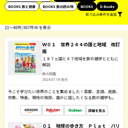
BOOKS 旅と健康
BOOKS 旅の読み物
BOOKS
D-Books
絞り込み条件を追加
21〜40件/307件中 を表示
Ｗ０１ 世界２４４の国と地域 改訂
版
１９７ヵ国と４７地域を旅の雑学とともに
解説
旅の図鑑
2024.07.18 発売
今こそ学びたい世界のことを集めました！首都、言語、民族、
宗教、特長、現地の挨拶、誰かに話したくなる旅の雑学も。
詳細を見る
０１ 地球の歩き方 Ｐｌａｔ パリ