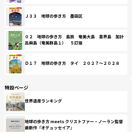
Ｊ３３ 地球の歩き方 墨田区
０２ 地球の歩き方 島旅 奄美大島 喜界島 加計
呂麻島（奄美群島１） ５訂版
Ｄ１７ 地球の歩き方 タイ ２０２７～２０２８
特設ページ
世界遺産ランキング
地球の歩き方 meets クリストファー・ノーラン監督
最新作『オデュッセイア』