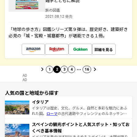
雑学とともに解説
旅の図鑑
2021.08.12 発売
「地球の歩き方」図鑑シリーズ第９弾は、歴史好き、建築好き
必見の「城・宮殿・城塞都市」が堪能できる１冊。
詳細を見る
…
1
2
3
4
16
AD
AD
人気の国と地域から探す
イタリア
イタリアは歴史、文化、グルメ、自然と多彩な魅力にあふ
れた国。
ローマ
の古代遺跡やフィレンツェのルネッサンス
美術、ヴェネツィアの運河など、歴史あるスポットはもち
スペインの観光ポイントと人気スポット・知ってお
ろん、トスカーナの美しい田園風景やアマルフィ海岸の絶
景など、自然景観も見逃せない。観光の合間には、本場の
くべき基本情報
ピザやパスタなど、絶品のイタリア料理を堪能することも
イベリア半島のほぼ80％を占めるスペインは、太陽が降り