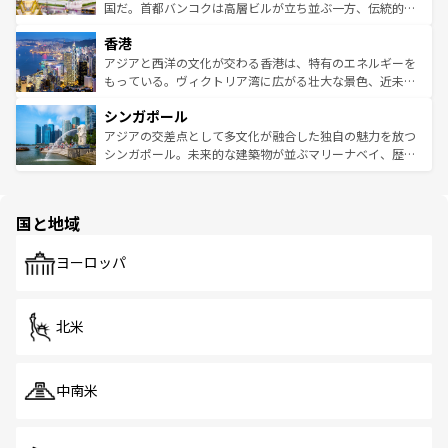
覧
を参照してほしい。
醸し出している。また、バラエティの豊かさとおいしさで
国だ。首都バンコクは高層ビルが立ち並ぶ一方、伝統的な
世界中の食通を魅了してやまないベトナム料理も魅力のひ
寺院や市場がいたるところに点在し、古きよき文化と現代
香港
とつ。フォーやバインミー、ベトナムコーヒーなどは、ぜ
の活気が交差している。北部ではチェンマイなどの山岳地
ひ現地で味わいたい。どの地域を訪れてもあたたかい人々
帯で自然と触れ合い、南部ではプーケットやクラビの美し
アジアと西洋の文化が交わる香港は、特有のエネルギーを
が旅行者を迎えてくれるので、きっと忘れられない旅にな
いビーチでリゾート気分を楽しむことができる。タイ料理
もっている。ヴィクトリア湾に広がる壮大な景色、近未来
るはずだ。 なお、新着のベトナム情報は
コンテンツ一覧
を
は世界的に有名で、屋台から高級レストランまで味覚を刺
的なアートスポット、そして歴史と現代が融合した町並
参照してほしい。
シンガポール
激する。気候は一年中温暖で、どの季節にも異なる楽しみ
み、どこを訪れても感動するはず。観光スポットが密集し
が待っている。親しみやすいタイの人々、仏教を中心とし
ており、効率よく見どころを回れるのも魅力。息をのむよ
アジアの交差点として多文化が融合した独自の魅力を放つ
た文化、そして多様な観光資源が、訪れる旅人を魅了し続
うな絶景から文化的な体験まで、香港を存分に楽しみ尽く
シンガポール。未来的な建築物が並ぶマリーナベイ、歴史
ける。 なお、新着のタイ情報は
コンテンツ一覧
を参照して
そう。 なお、新着の香港情報は
コンテンツ一覧
を参照して
と伝統を感じられるエスニックタウン、多数の緑豊かな公
ほしい。
ほしい。
園や自然保護区など、自然が調和した近代的な景観と文化
の多様性あふれるカラフルな町は、どこを歩いても新しい
国と地域
発見がある。さらに、治安のよさや充実した公共交通機関
も、旅行者にとっては魅力的なポイント。グルメも豊富
で、ホーカーズは地元の風情を楽しめる外せないスポット
ヨーロッパ
だ。訪れる人を飽きさせないシンガポールで、多様な魅力
を体感しよう。 なお、新着のシンガポール情報は
コンテン
ツ一覧
を参照してほしい。
北米
中南米