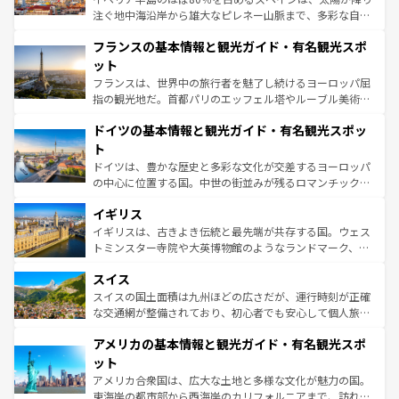
できる。朝目覚めてから夜眠るまで、すべての瞬間を楽し
注ぐ地中海沿岸から雄大なピレネー山脈まで、多彩な自然
ませてくれるイタリアで、忘れられない旅をしてみよう！
と文化が詰まったヨーロッパ屈指の旅行先だ。多様な地域
なお、新着のイタリア情報は
コンテンツ一覧
を参照してほ
フランスの基本情報と観光ガイド・有名観光スポ
文化が根付くこの国では、情熱的なフラメンコ、熱気あふ
しい。
れる闘牛、そして美味しいタパスが生活の一部となってい
ット
る。首都マドリードの洗練された雰囲気や、バルセロナの
フランスは、世界中の旅行者を魅了し続けるヨーロッパ屈
アートに溢れた街角から、地方では古代ローマ遺跡や中世
指の観光地だ。首都パリのエッフェル塔やルーブル美術館
の城塞都市、穏やかなビーチリゾートまで多彩な表情を見
といった象徴的なスポットから、田舎町の古風な美しさま
せる。地方によって風土や気候が異なるスペインはその個
ドイツの基本情報と観光ガイド・有名観光スポッ
で、幅広い魅力が詰まっている。華麗な宮殿、歴史的な大
性で訪れる人を魅了する。 なお、新着のスペイン情報は
コ
聖堂、美しいビーチ、そして豊かな自然が、訪れる者を心
ト
ンテンツ一覧
を参照してほしい。
から魅了する。また、フランスは美食の国としても知ら
ドイツは、豊かな歴史と多彩な文化が交差するヨーロッパ
れ、フランス料理はユネスコ無形文化遺産にも登録されて
の中心に位置する国。中世の街並みが残るロマンチック街
いる。シャンパンの発祥地であるランス、プロヴァンスの
道から、未来を先取りするようなモダンな都市まで多様な
香り高いラベンダー畑など、多彩な楽しみ方が可能だ。さ
イギリス
顔を持つこの国は、どこを歩いても飽きることがない。ベ
らに、パリ以外の地域にも魅力が溢れており、どの街角に
ルリンの文化的活気、バイエルン州のアルプスの絶景、そ
イギリスは、古きよき伝統と最先端が共存する国。ウェス
も豊かな歴史と文化が息づいている。パリ以外の個性あふ
してライン川沿いのワイン畑といった風景は必見。ビール
トミンスター寺院や大英博物館のようなランドマーク、歴
れる地方に足を運ぶとそれぞれで全く異なる文化を体験で
とソーセージを味わいながら地元の人と過ごす楽しい時間
史ある大学都市、美しい丘陵地帯や牧歌的な風景など、エ
きるだろう。 なお、新着のフランス情報は
コンテンツ一覧
スイス
は、お酒好きな人にはぜひ体験してほしい。 なお、新着の
リアごとに異なる魅力がある。また、優雅なアフタヌーン
を参照してほしい。
ドイツ情報は
コンテンツ一覧
を参照してほしい。
ティー、ビール好きにはたまらない英国パブ、サッカー観
スイスの国土面積は九州ほどの広さだが、運行時刻が正確
戦など、本場だからこそできる体験も豊富。イギリスを旅
な交通網が整備されており、初心者でも安心して個人旅行
して楽しみつくそう。 なお、新着のイギリス情報は
コンテ
を楽しめる。日本同様に時刻表どおりの旅が可能だ。中世
アメリカの基本情報と観光ガイド・有名観光スポ
ンツ一覧
を参照してほしい。
の建物がそのまま残る町や、スイスならではのユニークな
博物館もあり、アルプス観光だけでなく町歩きも満喫する
ット
ことができる。国民の所得が高いため物価も高いが、旅行
アメリカ合衆国は、広大な土地と多様な文化が魅力の国。
者向けの交通パス提供のサービスもあり、うまく活用すれ
東海岸の都市部から西海岸のカリフォルニアまで、訪れる