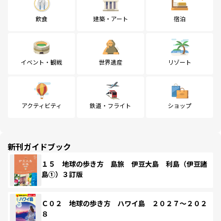
飲食
建築・アート
宿泊
イベント・観戦
世界遺産
リゾート
アクティビティ
鉄道・フライト
ショップ
新刊ガイドブック
１５ 地球の歩き方 島旅 伊豆大島 利島（伊豆諸
島①）３訂版
Ｃ０２ 地球の歩き方 ハワイ島 ２０２７～２０２
８