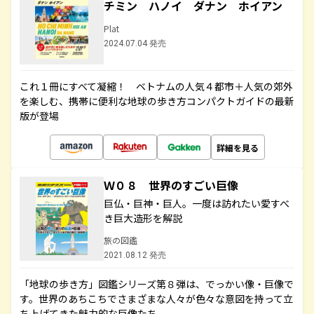
チミン ハノイ ダナン ホイアン
Plat
2024.07.04 発売
これ１冊にすべて凝縮！ ベトナムの人気４都市＋人気の郊外
を楽しむ、携帯に便利な地球の歩き方コンパクトガイドの最新
版が登場
詳細を見る
Ｗ０８ 世界のすごい巨像
巨仏・巨神・巨人。一度は訪れたい愛すべ
き巨大造形を解説
旅の図鑑
2021.08.12 発売
「地球の歩き方」図鑑シリーズ第８弾は、でっかい像・巨像で
す。世界のあちこちでさまざまな人々が色々な意図を持って立
ち上げてきた魅力的な巨像たち。