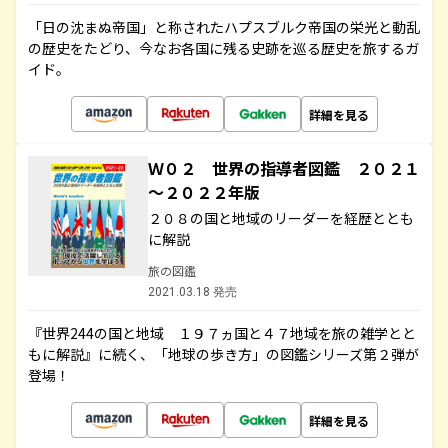
「日の沈まぬ帝国」と称されたハプスブルク帝国の栄光と動乱
の歴史をたどり、今なお各国に残る史跡を巡る歴史を旅するガ
イド。
詳細を見る
Ｗ０２ 世界の指導者図鑑 ２０２１
～２０２２年版
２０８の国と地域のリーダーを経歴ととも
に解説
旅の図鑑
2021.03.18 発売
『世界244の国と地域 １９７ヵ国と４７地域を旅の雑学とと
もに解説』に続く、「地球の歩き方」の図鑑シリーズ第２弾が
登場！
詳細を見る