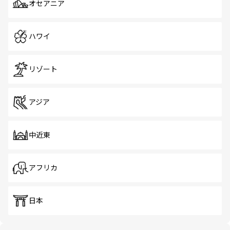
オセアニア
ハワイ
リゾート
アジア
中近東
アフリカ
日本