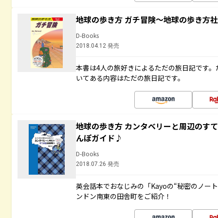
地球の歩き方 ガチ冒険～地球の歩き方
D-Books
2018.04.12 発売
本書は4人の旅好きによるただの旅日記です。
いてある内容はただの旅日記です。
地球の歩き方 カンタベリーと周辺のす
んぽガイド♪
D-Books
2018.07.26 発売
英会話本でおなじみの「Kayoの“秘密のノー
ンドン南東の田舎町をご紹介！