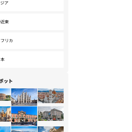
アジア
中近東
アフリカ
日本
ポット