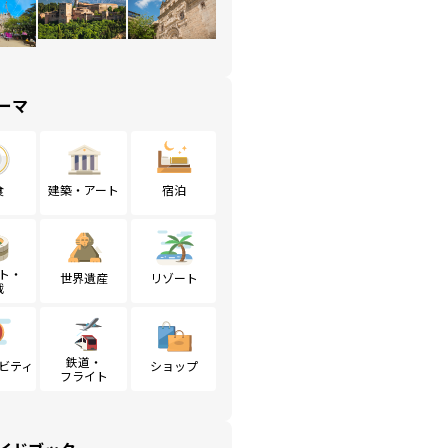
ーマ
食
建築・アート
宿泊
ト・
世界遺産
リゾート
戦
鉄道・
ビティ
ショップ
フライト