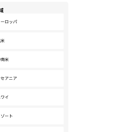
域
ヨーロッパ
北米
中南米
オセアニア
ハワイ
リゾート