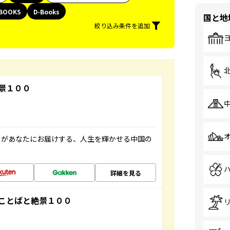
BOOKS
D-Books
国と地
絞り込み条件を追加
景１００
」があなたにお届けする、人生を輝かせる中国の
詳細を見る
ことばと絶景１００