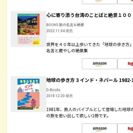
心に寄り添う台湾のことばと絶景１００
BOOKS 旅の名言＆絶景
2022.11.04 発売
世界を４０年以上歩いてきた「地球の歩き方
名言と癒やしの絶景集
地球の歩き方 3 インド・ネパール 1982
D-Books
2018.12.20 発売
1981年、旅人のバイブルとして登場した地
の旅を思い出して欲しい1冊です。