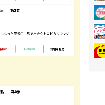
憶。 第3巻
とになった筆者が、島で出合うトロピカルでマジ
詳細を見る
憶。 第4巻