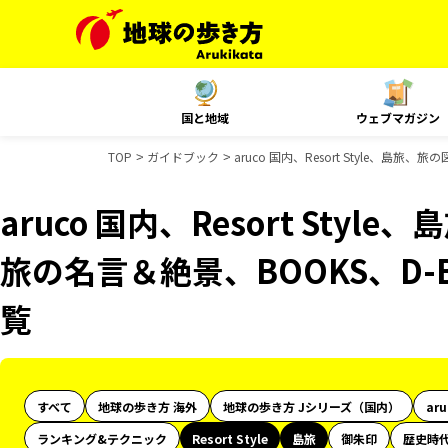
国と地域
ウェブマガジン
TOP
ガイドブック
aruco 国内、Resort Style、島
aruco 国内、Resort Styl
旅の名言＆絶景、BOOKS、D-
覧
すべて
地球の歩き方 海外
地球の歩き方 Jシリーズ（国内）
ar
ランキング&テクニック
Resort Style
島旅
御朱印
歴史時