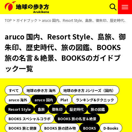
TOP
ガイドブック
aruco 国内、Resort Style、島旅、御朱印、歴史時
aruco 国内、Resort Style、島旅、御
朱印、歴史時代、旅の図鑑、BOOKS
旅の名言＆絶景、BOOKSのガイドブ
ック一覧
すべて
地球の歩き方 海外
地球の歩き方 Jシリーズ（国内）
aruco 海外
aruco 国内
Plat
ランキング&テクニック
Resort Style
島旅
御朱印
歴史時代
旅の図鑑
BOOKS スペシャルコラボ
BOOKS 旅の名言＆絶景
BOOKS 旅と健康
BOOKS 旅の読み物
BOOKS
D-Books