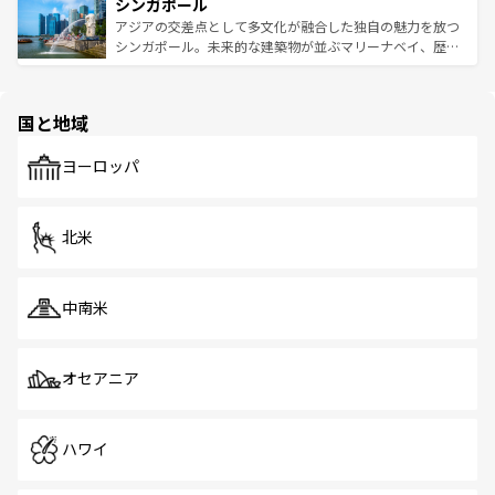
参照してほしい。
シンガポール
激する。気候は一年中温暖で、どの季節にも異なる楽しみ
み、どこを訪れても感動するはず。観光スポットが密集し
が待っている。親しみやすいタイの人々、仏教を中心とし
ており、効率よく見どころを回れるのも魅力。息をのむよ
アジアの交差点として多文化が融合した独自の魅力を放つ
た文化、そして多様な観光資源が、訪れる旅人を魅了し続
うな絶景から文化的な体験まで、香港を存分に楽しみ尽く
シンガポール。未来的な建築物が並ぶマリーナベイ、歴史
ける。 なお、新着のタイ情報は
コンテンツ一覧
を参照して
そう。 なお、新着の香港情報は
コンテンツ一覧
を参照して
と伝統を感じられるエスニックタウン、多数の緑豊かな公
ほしい。
ほしい。
園や自然保護区など、自然が調和した近代的な景観と文化
の多様性あふれるカラフルな町は、どこを歩いても新しい
国と地域
発見がある。さらに、治安のよさや充実した公共交通機関
も、旅行者にとっては魅力的なポイント。グルメも豊富
で、ホーカーズは地元の風情を楽しめる外せないスポット
ヨーロッパ
だ。訪れる人を飽きさせないシンガポールで、多様な魅力
を体感しよう。 なお、新着のシンガポール情報は
コンテン
ツ一覧
を参照してほしい。
北米
中南米
オセアニア
ハワイ