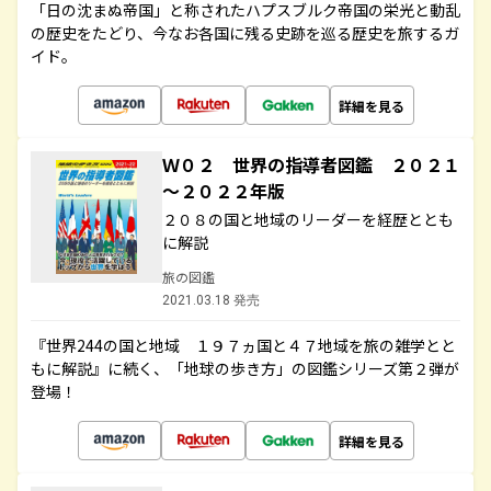
「日の沈まぬ帝国」と称されたハプスブルク帝国の栄光と動乱
の歴史をたどり、今なお各国に残る史跡を巡る歴史を旅するガ
イド。
詳細を見る
Ｗ０２ 世界の指導者図鑑 ２０２１
～２０２２年版
２０８の国と地域のリーダーを経歴ととも
に解説
旅の図鑑
2021.03.18 発売
『世界244の国と地域 １９７ヵ国と４７地域を旅の雑学とと
もに解説』に続く、「地球の歩き方」の図鑑シリーズ第２弾が
登場！
詳細を見る