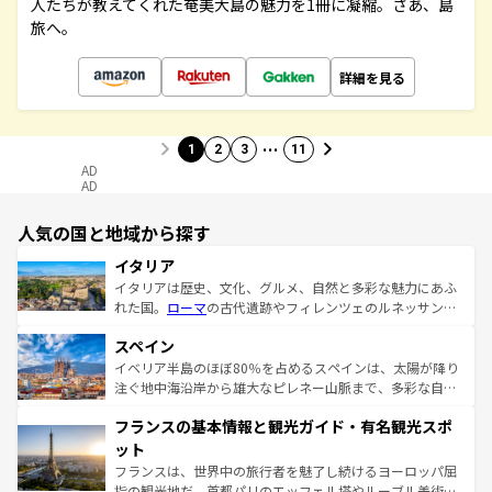
人たちが教えてくれた奄美大島の魅力を1冊に凝縮。さあ、島
旅へ。
詳細を見る
…
1
2
3
11
AD
AD
人気の国と地域から探す
イタリア
イタリアは歴史、文化、グルメ、自然と多彩な魅力にあふ
れた国。
ローマ
の古代遺跡やフィレンツェのルネッサンス
美術、ヴェネツィアの運河など、歴史あるスポットはもち
スペイン
ろん、トスカーナの美しい田園風景やアマルフィ海岸の絶
景など、自然景観も見逃せない。観光の合間には、本場の
イベリア半島のほぼ80％を占めるスペインは、太陽が降り
ピザやパスタなど、絶品のイタリア料理を堪能することも
注ぐ地中海沿岸から雄大なピレネー山脈まで、多彩な自然
できる。朝目覚めてから夜眠るまで、すべての瞬間を楽し
と文化が詰まったヨーロッパ屈指の旅行先だ。多様な地域
フランスの基本情報と観光ガイド・有名観光スポ
ませてくれるイタリアで、忘れられない旅をしてみよう！
文化が根付くこの国では、情熱的なフラメンコ、熱気あふ
なお、新着のイタリア情報は
コンテンツ一覧
を参照してほ
れる闘牛、そして美味しいタパスが生活の一部となってい
ット
しい。
る。首都マドリードの洗練された雰囲気や、バルセロナの
フランスは、世界中の旅行者を魅了し続けるヨーロッパ屈
アートに溢れた街角から、地方では古代ローマ遺跡や中世
指の観光地だ。首都パリのエッフェル塔やルーブル美術館