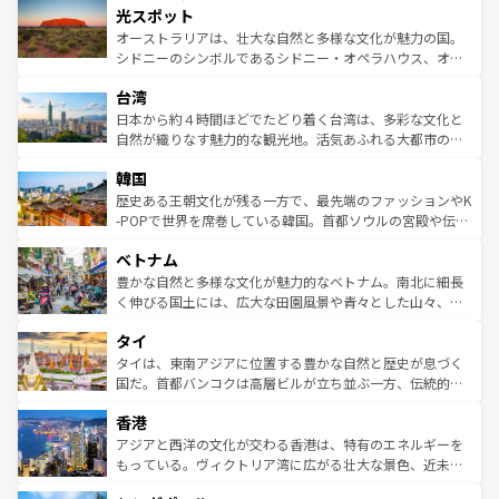
文化が魅力。旅行者はアメリカの各地域で異なる魅力を楽
島だが、静かな自然を求めるならマウイ島やカウアイ島が
光スポット
しみながら、その多様性と豊かな歴史を感じることができ
おすすめ。エメラルドグリーンに輝く海をはじめ、豊かな
オーストラリアは、壮大な自然と多様な文化が魅力の国。
るだろう。車でのロードトリップや列車の旅も、アメリカ
文化や歴史が息づいている。「アロハスピリット」と呼ば
シドニーのシンボルであるシドニー・オペラハウス、オー
ならではの贅沢な旅のスタイルだ。 なお、新着のアメリカ
れるおもてなしの心で訪れる人々を迎えてくれるハワイの
ストラリア東海岸北部に広がる大サンゴ礁地帯グレートバ
情報は
コンテンツ一覧
を参照してほしい。
人々、おいしいローカルフードやハワイアンミュージッ
台湾
リアリーフや大陸中央部にそびえるウルル（エアーズロッ
ク、伝統的なフラダンスなど、すべてがハワイの魅力を彩
ク）、タスマニアの美しい原生林やケアンズの熱帯雨林な
日本から約４時間ほどでたどり着く台湾は、多彩な文化と
っている。訪れるたびに新しい発見と感動が待っているハ
ど、見どころがたくさん。また、カフェやワイン、オージ
自然が織りなす魅力的な観光地。活気あふれる大都市の台
ワイを、存分に味わってほしい。 なお、新着のハワイ情報
ービーフなどの食文化も豊かで、美味しいものであふれて
北やノスタルジックな町並みが人気な九份（ジォウフェ
は
コンテンツ一覧
を参照してほしい。
韓国
いる。アクティビティも充実しており、サーフィンやダイ
ン）、静ひつな山岳地帯である台湾東部など、都市の喧騒
ビング、ハイキングなど、アウトドア好きにはたまらな
と山間の静けさが共存しており、訪れる人に新しい発見と
歴史ある王朝文化が残る一方で、最先端のファッションやK
い。オーストラリアの多彩な魅力を存分に味わいつくそ
驚きをもたらしてくれる。また、奥深い台湾の食文化も魅
-POPで世界を席巻している韓国。首都ソウルの宮殿や伝統
う。 なお、新着のオーストラリア情報は
コンテンツ一覧
を
力で、夜市などの屋台グルメから高級料理、ヘルシーで美
家屋が並ぶエリアでは韓国の歴史と文化に浸ることがで
参照してほしい。
ベトナム
容にもいいと評判のスイーツなど、バラエティ豊かな料理
き、地方に足を延ばせば四季折々の自然美を楽しむことが
が味わえる。 なお、新着の台湾情報は
コンテンツ一覧
を参
できる。そして、キムチや焼肉、絶品のストリートフード
豊かな自然と多様な文化が魅力的なベトナム。南北に細長
照してほしい。
まで、さまざまな韓国料理が待っている。夜には、韓国な
く伸びる国土には、広大な田園風景や青々とした山々、世
らではのナイトライフも堪能できる。あたたかいホスピタ
界遺産に登録された壮大な自然景観が点在し、都市部では
タイ
リティに包まれながら、韓国の多彩な魅力を心ゆくまで味
急速な発展と共に伝統が息づく。ハノイの古い町並みやホ
わってみてほしい。 なお、新着の韓国情報は
コンテンツ一
ーチミン市のフランス統治時代の建物も、独特の雰囲気を
タイは、東南アジアに位置する豊かな自然と歴史が息づく
覧
を参照してほしい。
醸し出している。また、バラエティの豊かさとおいしさで
国だ。首都バンコクは高層ビルが立ち並ぶ一方、伝統的な
世界中の食通を魅了してやまないベトナム料理も魅力のひ
寺院や市場がいたるところに点在し、古きよき文化と現代
香港
とつ。フォーやバインミー、ベトナムコーヒーなどは、ぜ
の活気が交差している。北部ではチェンマイなどの山岳地
ひ現地で味わいたい。どの地域を訪れてもあたたかい人々
帯で自然と触れ合い、南部ではプーケットやクラビの美し
アジアと西洋の文化が交わる香港は、特有のエネルギーを
が旅行者を迎えてくれるので、きっと忘れられない旅にな
いビーチでリゾート気分を楽しむことができる。タイ料理
もっている。ヴィクトリア湾に広がる壮大な景色、近未来
るはずだ。 なお、新着のベトナム情報は
コンテンツ一覧
を
は世界的に有名で、屋台から高級レストランまで味覚を刺
的なアートスポット、そして歴史と現代が融合した町並