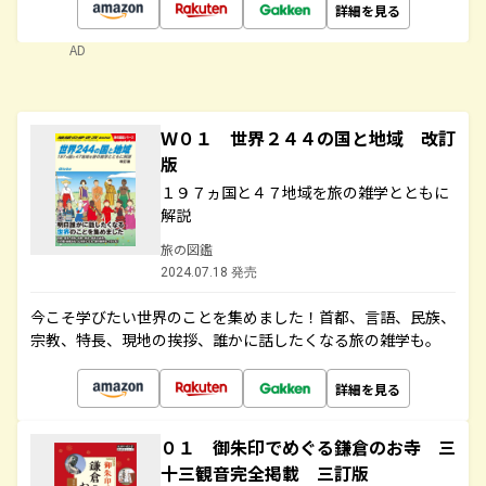
詳細を見る
AD
Ｗ０１ 世界２４４の国と地域 改訂
版
１９７ヵ国と４７地域を旅の雑学とともに
解説
旅の図鑑
2024.07.18 発売
今こそ学びたい世界のことを集めました！首都、言語、民族、
宗教、特長、現地の挨拶、誰かに話したくなる旅の雑学も。
詳細を見る
０１ 御朱印でめぐる鎌倉のお寺 三
十三観音完全掲載 三訂版