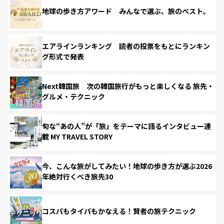
地球の歩き方アワード みんなで選ぶ、旅のベスト。
エアラインランキング 読者の投票をもとにランキン
グ形式で発表
Next韓国旅 次の韓国旅行がもっと楽しくなる 旅先・
グルメ・テクニック
旬な“あの人”が「旅」をテーマに語るインタビュー連
載 MY TRAVEL STORY
今、こんな旅がしてみたい！地球の歩き方が選ぶ2026
年絶対行くべき旅先30
コスパもタイパもかなえる！賢者の旅テクニック