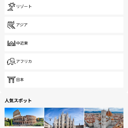
リゾート
アジア
中近東
アフリカ
日本
人気スポット