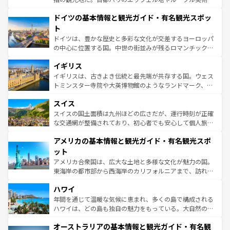
の城塞都市、穏やかなビーチリゾートまで多彩な表情を見
といった象徴的なスポットから、田舎町の古風な美しさま
せる。地方によって風土や気候が異なるスペインはその個
ドイツの基本情報と観光ガイド・有名観光スポッ
で、幅広い魅力が詰まっている。華麗な宮殿、歴史的な大
性で訪れる人を魅了する。 なお、新着のスペイン情報は
コ
聖堂、美しいビーチ、そして豊かな自然が、訪れる者を心
ト
ンテンツ一覧
を参照してほしい。
から魅了する。また、フランスは美食の国としても知ら
ドイツは、豊かな歴史と多彩な文化が交差するヨーロッパ
れ、フランス料理はユネスコ無形文化遺産にも登録されて
の中心に位置する国。中世の街並みが残るロマンチック街
いる。シャンパンの発祥地であるランス、プロヴァンスの
道から、未来を先取りするようなモダンな都市まで多様な
香り高いラベンダー畑など、多彩な楽しみ方が可能だ。さ
イギリス
顔を持つこの国は、どこを歩いても飽きることがない。ベ
らに、パリ以外の地域にも魅力が溢れており、どの街角に
ルリンの文化的活気、バイエルン州のアルプスの絶景、そ
イギリスは、古きよき伝統と最先端が共存する国。ウェス
も豊かな歴史と文化が息づいている。パリ以外の個性あふ
してライン川沿いのワイン畑といった風景は必見。ビール
トミンスター寺院や大英博物館のようなランドマーク、歴
れる地方に足を運ぶとそれぞれで全く異なる文化を体験で
とソーセージを味わいながら地元の人と過ごす楽しい時間
史ある大学都市、美しい丘陵地帯や牧歌的な風景など、エ
きるだろう。 なお、新着のフランス情報は
コンテンツ一覧
スイス
は、お酒好きな人にはぜひ体験してほしい。 なお、新着の
リアごとに異なる魅力がある。また、優雅なアフタヌーン
を参照してほしい。
ドイツ情報は
コンテンツ一覧
を参照してほしい。
ティー、ビール好きにはたまらない英国パブ、サッカー観
スイスの国土面積は九州ほどの広さだが、運行時刻が正確
戦など、本場だからこそできる体験も豊富。イギリスを旅
な交通網が整備されており、初心者でも安心して個人旅行
して楽しみつくそう。 なお、新着のイギリス情報は
コンテ
を楽しめる。日本同様に時刻表どおりの旅が可能だ。中世
アメリカの基本情報と観光ガイド・有名観光スポ
ンツ一覧
を参照してほしい。
の建物がそのまま残る町や、スイスならではのユニークな
博物館もあり、アルプス観光だけでなく町歩きも満喫する
ット
ことができる。国民の所得が高いため物価も高いが、旅行
アメリカ合衆国は、広大な土地と多様な文化が魅力の国。
者向けの交通パス提供のサービスもあり、うまく活用すれ
東海岸の都市部から西海岸のカリフォルニアまで、訪れる
ば市内交通費無料で観光を楽しむこともできる。 なお、新
場所ごとに異なる風景と体験が待っている。ニューヨーク
着のスイス情報は
コンテンツ一覧
を参照してほしい。
ハワイ
のような巨大都市は、観光、ショッピング、エンターテイ
ンメントが詰まった刺激的なスポットだ。一方、アメリカ
年間を通じて温暖な気候に恵まれ、多くの島で構成される
西部には大自然が広がり、グランドキャニオンやイエロー
ハワイは、どの島も独自の魅力をもっている。大自然の神
ストーン国立公園といった絶景が堪能できる。さらに、南
秘を感じたいなら、火山が生み出した壮大な景観を誇るハ
オーストラリアの基本情報と観光ガイド・有名観
部のニューオーリンズでは、音楽と美食が融合した独特の
ワイ島は見逃せない。また、定番の観光地といえばオアフ