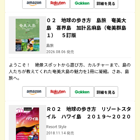
詳細を見る
０２ 地球の歩き方 島旅 奄美大
島 喜界島 加計呂麻島（奄美群島
１） ５訂版
島旅
2026.08.06 発売
ようこそ！ 絶景スポットから遊び方、カルチャーまで、島の
人たちが教えてくれた奄美大島の魅力を1冊に凝縮。さあ、島
旅へ。
詳細を見る
Ｒ０２ 地球の歩き方 リゾートスタ
イル ハワイ島 ２０１９～２０２０
Resort Style
2018.11.14 発売