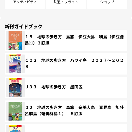
アクティビティ
鉄道・フライト
ショップ
新刊ガイドブック
１５ 地球の歩き方 島旅 伊豆大島 利島（伊豆諸
島①）３訂版
Ｃ０２ 地球の歩き方 ハワイ島 ２０２７～２０２
８
Ｊ３３ 地球の歩き方 墨田区
０２ 地球の歩き方 島旅 奄美大島 喜界島 加計
呂麻島（奄美群島１） ５訂版