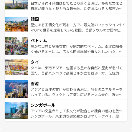
情報は
コンテンツ一覧
を参照してほしい。
人々、おいしいローカルフードやハワイアンミュージッ
ク）、タスマニアの美しい原生林やケアンズの熱帯雨林な
日本から約４時間ほどでたどり着く台湾は、多彩な文化と
ク、伝統的なフラダンスなど、すべてがハワイの魅力を彩
ど、見どころがたくさん。また、カフェやワイン、オージ
自然が織りなす魅力的な観光地。活気あふれる大都市の台
っている。訪れるたびに新しい発見と感動が待っているハ
ービーフなどの食文化も豊かで、美味しいものであふれて
北やノスタルジックな町並みが人気な九份（ジォウフェ
ワイを、存分に味わってほしい。 なお、新着のハワイ情報
韓国
いる。アクティビティも充実しており、サーフィンやダイ
ン）、静ひつな山岳地帯である台湾東部など、都市の喧騒
は
コンテンツ一覧
を参照してほしい。
ビング、ハイキングなど、アウトドア好きにはたまらな
と山間の静けさが共存しており、訪れる人に新しい発見と
歴史ある王朝文化が残る一方で、最先端のファッションやK
い。オーストラリアの多彩な魅力を存分に味わいつくそ
驚きをもたらしてくれる。また、奥深い台湾の食文化も魅
-POPで世界を席巻している韓国。首都ソウルの宮殿や伝統
う。 なお、新着のオーストラリア情報は
コンテンツ一覧
を
力で、夜市などの屋台グルメから高級料理、ヘルシーで美
家屋が並ぶエリアでは韓国の歴史と文化に浸ることがで
参照してほしい。
ベトナム
容にもいいと評判のスイーツなど、バラエティ豊かな料理
き、地方に足を延ばせば四季折々の自然美を楽しむことが
が味わえる。 なお、新着の台湾情報は
コンテンツ一覧
を参
できる。そして、キムチや焼肉、絶品のストリートフード
豊かな自然と多様な文化が魅力的なベトナム。南北に細長
照してほしい。
まで、さまざまな韓国料理が待っている。夜には、韓国な
く伸びる国土には、広大な田園風景や青々とした山々、世
らではのナイトライフも堪能できる。あたたかいホスピタ
界遺産に登録された壮大な自然景観が点在し、都市部では
タイ
リティに包まれながら、韓国の多彩な魅力を心ゆくまで味
急速な発展と共に伝統が息づく。ハノイの古い町並みやホ
わってみてほしい。 なお、新着の韓国情報は
コンテンツ一
ーチミン市のフランス統治時代の建物も、独特の雰囲気を
タイは、東南アジアに位置する豊かな自然と歴史が息づく
覧
を参照してほしい。
醸し出している。また、バラエティの豊かさとおいしさで
国だ。首都バンコクは高層ビルが立ち並ぶ一方、伝統的な
世界中の食通を魅了してやまないベトナム料理も魅力のひ
寺院や市場がいたるところに点在し、古きよき文化と現代
香港
とつ。フォーやバインミー、ベトナムコーヒーなどは、ぜ
の活気が交差している。北部ではチェンマイなどの山岳地
ひ現地で味わいたい。どの地域を訪れてもあたたかい人々
帯で自然と触れ合い、南部ではプーケットやクラビの美し
アジアと西洋の文化が交わる香港は、特有のエネルギーを
が旅行者を迎えてくれるので、きっと忘れられない旅にな
いビーチでリゾート気分を楽しむことができる。タイ料理
もっている。ヴィクトリア湾に広がる壮大な景色、近未来
るはずだ。 なお、新着のベトナム情報は
コンテンツ一覧
を
は世界的に有名で、屋台から高級レストランまで味覚を刺
的なアートスポット、そして歴史と現代が融合した町並
参照してほしい。
シンガポール
激する。気候は一年中温暖で、どの季節にも異なる楽しみ
み、どこを訪れても感動するはず。観光スポットが密集し
が待っている。親しみやすいタイの人々、仏教を中心とし
ており、効率よく見どころを回れるのも魅力。息をのむよ
アジアの交差点として多文化が融合した独自の魅力を放つ
た文化、そして多様な観光資源が、訪れる旅人を魅了し続
うな絶景から文化的な体験まで、香港を存分に楽しみ尽く
シンガポール。未来的な建築物が並ぶマリーナベイ、歴史
ける。 なお、新着のタイ情報は
コンテンツ一覧
を参照して
そう。 なお、新着の香港情報は
コンテンツ一覧
を参照して
と伝統を感じられるエスニックタウン、多数の緑豊かな公
ほしい。
ほしい。
園や自然保護区など、自然が調和した近代的な景観と文化
の多様性あふれるカラフルな町は、どこを歩いても新しい