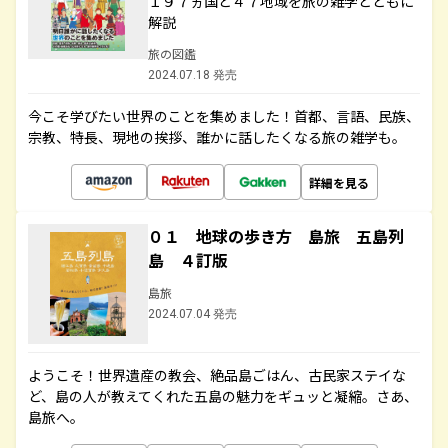
１９７ヵ国と４７地域を旅の雑学とともに
解説
旅の図鑑
2024.07.18 発売
今こそ学びたい世界のことを集めました！首都、言語、民族、
宗教、特長、現地の挨拶、誰かに話したくなる旅の雑学も。
詳細を見る
０１ 地球の歩き方 島旅 五島列
島 ４訂版
島旅
2024.07.04 発売
ようこそ！世界遺産の教会、絶品島ごはん、古民家ステイな
ど、島の人が教えてくれた五島の魅力をギュッと凝縮。さあ、
島旅へ。