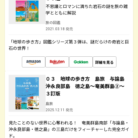
不思議とロマンに満ちた岩石の謎を旅の雑
学とともに解説
旅の図鑑
2021.03.18 発売
「地球の歩き方」図鑑シリーズ第３弾は、謎だらけの奇岩と巨
石の世界！
詳細を見る
０３ 地球の歩き方 島旅 与論島
沖永良部島 徳之島～奄美群島②～
３訂版
島旅
2025.12.11 発売
見たことのない世界に心奪われる！ 奄美群島南部「与論島・
沖永良部島・徳之島」の三島だけをフィーチャーした完全ガイ
ド。