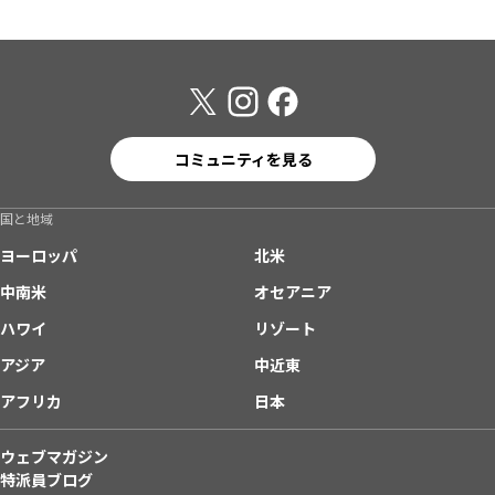
コミュニティを見る
国と地域
ヨーロッパ
北米
中南米
オセアニア
ハワイ
リゾート
アジア
中近東
アフリカ
日本
ウェブマガジン
特派員ブログ