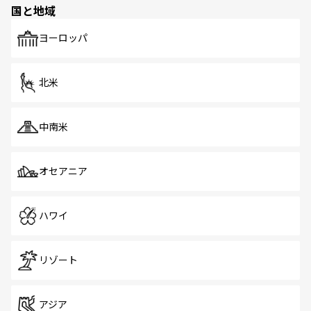
国と地域
発見がある。さらに、治安のよさや充実した公共交通機関
も、旅行者にとっては魅力的なポイント。グルメも豊富
で、ホーカーズは地元の風情を楽しめる外せないスポット
ヨーロッパ
だ。訪れる人を飽きさせないシンガポールで、多様な魅力
を体感しよう。 なお、新着のシンガポール情報は
コンテン
ツ一覧
を参照してほしい。
北米
中南米
オセアニア
ハワイ
リゾート
アジア