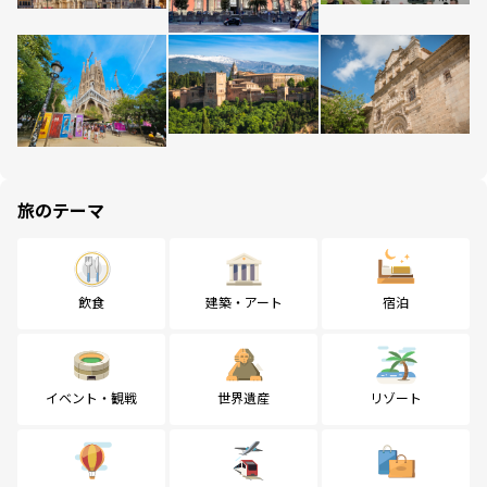
旅のテーマ
飲食
建築・アート
宿泊
イベント・観戦
世界遺産
リゾート