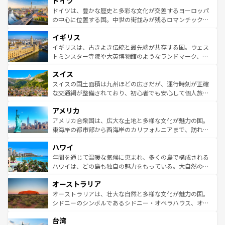
ドイツ
で、幅広い魅力が詰まっている。華麗な宮殿、歴史的な大
性で訪れる人を魅了する。 なお、新着のスペイン情報は
コ
聖堂、美しいビーチ、そして豊かな自然が、訪れる者を心
ドイツは、豊かな歴史と多彩な文化が交差するヨーロッパ
ンテンツ一覧
を参照してほしい。
から魅了する。また、フランスは美食の国としても知ら
の中心に位置する国。中世の街並みが残るロマンチック街
れ、フランス料理はユネスコ無形文化遺産にも登録されて
道から、未来を先取りするようなモダンな都市まで多様な
イギリス
いる。シャンパンの発祥地であるランス、プロヴァンスの
顔を持つこの国は、どこを歩いても飽きることがない。ベ
香り高いラベンダー畑など、多彩な楽しみ方が可能だ。さ
ルリンの文化的活気、バイエルン州のアルプスの絶景、そ
イギリスは、古きよき伝統と最先端が共存する国。ウェス
らに、パリ以外の地域にも魅力が溢れており、どの街角に
してライン川沿いのワイン畑といった風景は必見。ビール
トミンスター寺院や大英博物館のようなランドマーク、歴
も豊かな歴史と文化が息づいている。パリ以外の個性あふ
とソーセージを味わいながら地元の人と過ごす楽しい時間
史ある大学都市、美しい丘陵地帯や牧歌的な風景など、エ
れる地方に足を運ぶとそれぞれで全く異なる文化を体験で
スイス
は、お酒好きな人にはぜひ体験してほしい。 なお、新着の
リアごとに異なる魅力がある。また、優雅なアフタヌーン
きるだろう。 なお、新着のフランス情報は
コンテンツ一覧
ドイツ情報は
コンテンツ一覧
を参照してほしい。
ティー、ビール好きにはたまらない英国パブ、サッカー観
スイスの国土面積は九州ほどの広さだが、運行時刻が正確
を参照してほしい。
戦など、本場だからこそできる体験も豊富。イギリスを旅
な交通網が整備されており、初心者でも安心して個人旅行
して楽しみつくそう。 なお、新着のイギリス情報は
コンテ
を楽しめる。日本同様に時刻表どおりの旅が可能だ。中世
アメリカ
ンツ一覧
を参照してほしい。
の建物がそのまま残る町や、スイスならではのユニークな
博物館もあり、アルプス観光だけでなく町歩きも満喫する
アメリカ合衆国は、広大な土地と多様な文化が魅力の国。
ことができる。国民の所得が高いため物価も高いが、旅行
東海岸の都市部から西海岸のカリフォルニアまで、訪れる
者向けの交通パス提供のサービスもあり、うまく活用すれ
場所ごとに異なる風景と体験が待っている。ニューヨーク
ハワイ
ば市内交通費無料で観光を楽しむこともできる。 なお、新
のような巨大都市は、観光、ショッピング、エンターテイ
着のスイス情報は
コンテンツ一覧
を参照してほしい。
ンメントが詰まった刺激的なスポットだ。一方、アメリカ
年間を通じて温暖な気候に恵まれ、多くの島で構成される
西部には大自然が広がり、グランドキャニオンやイエロー
ハワイは、どの島も独自の魅力をもっている。大自然の神
ストーン国立公園といった絶景が堪能できる。さらに、南
秘を感じたいなら、火山が生み出した壮大な景観を誇るハ
オーストラリア
部のニューオーリンズでは、音楽と美食が融合した独特の
ワイ島は見逃せない。また、定番の観光地といえばオアフ
文化が魅力。旅行者はアメリカの各地域で異なる魅力を楽
島だが、静かな自然を求めるならマウイ島やカウアイ島が
オーストラリアは、壮大な自然と多様な文化が魅力の国。
しみながら、その多様性と豊かな歴史を感じることができ
おすすめ。エメラルドグリーンに輝く海をはじめ、豊かな
シドニーのシンボルであるシドニー・オペラハウス、オー
るだろう。車でのロードトリップや列車の旅も、アメリカ
文化や歴史が息づいている。「アロハスピリット」と呼ば
ストラリア東海岸北部に広がる大サンゴ礁地帯グレートバ
ならではの贅沢な旅のスタイルだ。 なお、新着のアメリカ
台湾
れるおもてなしの心で訪れる人々を迎えてくれるハワイの
リアリーフや大陸中央部にそびえるウルル（エアーズロッ