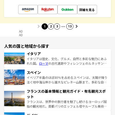
詳細を見る
…
1
2
3
13
AD
AD
人気の国と地域から探す
イタリア
イタリアは歴史、文化、グルメ、自然と多彩な魅力にあふ
れた国。
ローマ
の古代遺跡やフィレンツェのルネッサンス
美術、ヴェネツィアの運河など、歴史あるスポットはもち
スペイン
ろん、トスカーナの美しい田園風景やアマルフィ海岸の絶
景など、自然景観も見逃せない。観光の合間には、本場の
イベリア半島のほぼ80％を占めるスペインは、太陽が降り
ピザやパスタなど、絶品のイタリア料理を堪能することも
注ぐ地中海沿岸から雄大なピレネー山脈まで、多彩な自然
できる。朝目覚めてから夜眠るまで、すべての瞬間を楽し
と文化が詰まったヨーロッパ屈指の旅行先だ。多様な地域
フランスの基本情報と観光ガイド・有名観光スポ
ませてくれるイタリアで、忘れられない旅をしてみよう！
文化が根付くこの国では、情熱的なフラメンコ、熱気あふ
なお、新着のイタリア情報は
コンテンツ一覧
を参照してほ
れる闘牛、そして美味しいタパスが生活の一部となってい
ット
しい。
る。首都マドリードの洗練された雰囲気や、バルセロナの
フランスは、世界中の旅行者を魅了し続けるヨーロッパ屈
アートに溢れた街角から、地方では古代ローマ遺跡や中世
指の観光地だ。首都パリのエッフェル塔やルーブル美術館
の城塞都市、穏やかなビーチリゾートまで多彩な表情を見
といった象徴的なスポットから、田舎町の古風な美しさま
せる。地方によって風土や気候が異なるスペインはその個