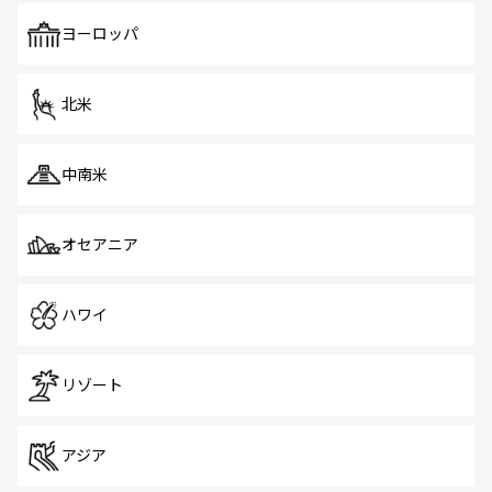
も、旅行者にとっては魅力的なポイント。グルメも豊富
で、ホーカーズは地元の風情を楽しめる外せないスポット
ヨーロッパ
だ。訪れる人を飽きさせないシンガポールで、多様な魅力
を体感しよう。 なお、新着のシンガポール情報は
コンテン
ツ一覧
を参照してほしい。
北米
中南米
オセアニア
ハワイ
リゾート
アジア