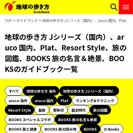
TOP
ガイドブック
地球の歩き方 Jシリーズ（国内）、aruco 国内、Plat、R
地球の歩き方 Jシリーズ（国内）、ar
uco 国内、Plat、Resort Style、旅の
図鑑、BOOKS 旅の名言＆絶景、BOO
KSのガイドブック一覧
すべて
地球の歩き方 海外
地球の歩き方 Jシリーズ（国内）
aruco 海外
aruco 国内
Plat
ランキング&テクニック
Resort Style
島旅
御朱印
歴史時代
旅の図鑑
BOOKS スペシャルコラボ
BOOKS 旅の名言＆絶景
BOOKS 旅と健康
BOOKS 旅の読み物
BOOKS
D-Books