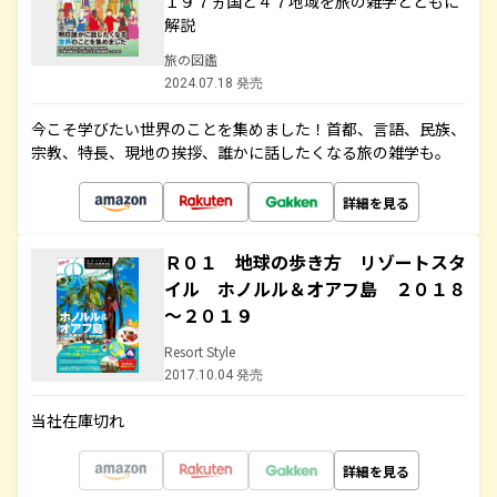
１９７ヵ国と４７地域を旅の雑学とともに
解説
旅の図鑑
2024.07.18 発売
今こそ学びたい世界のことを集めました！首都、言語、民族、
宗教、特長、現地の挨拶、誰かに話したくなる旅の雑学も。
詳細を見る
Ｒ０１ 地球の歩き方 リゾートスタ
イル ホノルル＆オアフ島 ２０１８
～２０１９
Resort Style
2017.10.04 発売
当社在庫切れ
詳細を見る