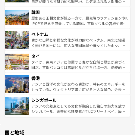
ク、伝統的なフラダンスなど、すべてがハワイの魅力を彩
ど、見どころがたくさん。また、カフェやワイン、オージ
自然が織りなす魅力的な観光地。活気あふれる大都市の台
っている。訪れるたびに新しい発見と感動が待っているハ
ービーフなどの食文化も豊かで、美味しいものであふれて
北やノスタルジックな町並みが人気な九份（ジォウフェ
ワイを、存分に味わってほしい。 なお、新着のハワイ情報
韓国
いる。アクティビティも充実しており、サーフィンやダイ
ン）、静ひつな山岳地帯である台湾東部など、都市の喧騒
は
コンテンツ一覧
を参照してほしい。
ビング、ハイキングなど、アウトドア好きにはたまらな
と山間の静けさが共存しており、訪れる人に新しい発見と
歴史ある王朝文化が残る一方で、最先端のファッションやK
い。オーストラリアの多彩な魅力を存分に味わいつくそ
驚きをもたらしてくれる。また、奥深い台湾の食文化も魅
-POPで世界を席巻している韓国。首都ソウルの宮殿や伝統
う。 なお、新着のオーストラリア情報は
コンテンツ一覧
を
力で、夜市などの屋台グルメから高級料理、ヘルシーで美
家屋が並ぶエリアでは韓国の歴史と文化に浸ることがで
参照してほしい。
ベトナム
容にもいいと評判のスイーツなど、バラエティ豊かな料理
き、地方に足を延ばせば四季折々の自然美を楽しむことが
が味わえる。 なお、新着の台湾情報は
コンテンツ一覧
を参
できる。そして、キムチや焼肉、絶品のストリートフード
豊かな自然と多様な文化が魅力的なベトナム。南北に細長
照してほしい。
まで、さまざまな韓国料理が待っている。夜には、韓国な
く伸びる国土には、広大な田園風景や青々とした山々、世
らではのナイトライフも堪能できる。あたたかいホスピタ
界遺産に登録された壮大な自然景観が点在し、都市部では
タイ
リティに包まれながら、韓国の多彩な魅力を心ゆくまで味
急速な発展と共に伝統が息づく。ハノイの古い町並みやホ
わってみてほしい。 なお、新着の韓国情報は
コンテンツ一
ーチミン市のフランス統治時代の建物も、独特の雰囲気を
タイは、東南アジアに位置する豊かな自然と歴史が息づく
覧
を参照してほしい。
醸し出している。また、バラエティの豊かさとおいしさで
国だ。首都バンコクは高層ビルが立ち並ぶ一方、伝統的な
世界中の食通を魅了してやまないベトナム料理も魅力のひ
寺院や市場がいたるところに点在し、古きよき文化と現代
香港
とつ。フォーやバインミー、ベトナムコーヒーなどは、ぜ
の活気が交差している。北部ではチェンマイなどの山岳地
ひ現地で味わいたい。どの地域を訪れてもあたたかい人々
帯で自然と触れ合い、南部ではプーケットやクラビの美し
アジアと西洋の文化が交わる香港は、特有のエネルギーを
が旅行者を迎えてくれるので、きっと忘れられない旅にな
いビーチでリゾート気分を楽しむことができる。タイ料理
もっている。ヴィクトリア湾に広がる壮大な景色、近未来
るはずだ。 なお、新着のベトナム情報は
コンテンツ一覧
を
は世界的に有名で、屋台から高級レストランまで味覚を刺
的なアートスポット、そして歴史と現代が融合した町並
参照してほしい。
シンガポール
激する。気候は一年中温暖で、どの季節にも異なる楽しみ
み、どこを訪れても感動するはず。観光スポットが密集し
が待っている。親しみやすいタイの人々、仏教を中心とし
ており、効率よく見どころを回れるのも魅力。息をのむよ
アジアの交差点として多文化が融合した独自の魅力を放つ
た文化、そして多様な観光資源が、訪れる旅人を魅了し続
うな絶景から文化的な体験まで、香港を存分に楽しみ尽く
シンガポール。未来的な建築物が並ぶマリーナベイ、歴史
ける。 なお、新着のタイ情報は
コンテンツ一覧
を参照して
そう。 なお、新着の香港情報は
コンテンツ一覧
を参照して
と伝統を感じられるエスニックタウン、多数の緑豊かな公
ほしい。
ほしい。
園や自然保護区など、自然が調和した近代的な景観と文化
の多様性あふれるカラフルな町は、どこを歩いても新しい
国と地域
発見がある。さらに、治安のよさや充実した公共交通機関