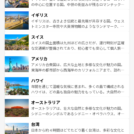
ンテンツ一覧
を参照してほしい。
から魅了する。また、フランスは美食の国としても知ら
の中心に位置する国。中世の街並みが残るロマンチック街
れ、フランス料理はユネスコ無形文化遺産にも登録されて
道から、未来を先取りするようなモダンな都市まで多様な
イギリス
いる。シャンパンの発祥地であるランス、プロヴァンスの
顔を持つこの国は、どこを歩いても飽きることがない。ベ
香り高いラベンダー畑など、多彩な楽しみ方が可能だ。さ
ルリンの文化的活気、バイエルン州のアルプスの絶景、そ
イギリスは、古きよき伝統と最先端が共存する国。ウェス
らに、パリ以外の地域にも魅力が溢れており、どの街角に
してライン川沿いのワイン畑といった風景は必見。ビール
トミンスター寺院や大英博物館のようなランドマーク、歴
も豊かな歴史と文化が息づいている。パリ以外の個性あふ
とソーセージを味わいながら地元の人と過ごす楽しい時間
史ある大学都市、美しい丘陵地帯や牧歌的な風景など、エ
れる地方に足を運ぶとそれぞれで全く異なる文化を体験で
スイス
は、お酒好きな人にはぜひ体験してほしい。 なお、新着の
リアごとに異なる魅力がある。また、優雅なアフタヌーン
きるだろう。 なお、新着のフランス情報は
コンテンツ一覧
ドイツ情報は
コンテンツ一覧
を参照してほしい。
ティー、ビール好きにはたまらない英国パブ、サッカー観
スイスの国土面積は九州ほどの広さだが、運行時刻が正確
を参照してほしい。
戦など、本場だからこそできる体験も豊富。イギリスを旅
な交通網が整備されており、初心者でも安心して個人旅行
して楽しみつくそう。 なお、新着のイギリス情報は
コンテ
を楽しめる。日本同様に時刻表どおりの旅が可能だ。中世
アメリカ
ンツ一覧
を参照してほしい。
の建物がそのまま残る町や、スイスならではのユニークな
博物館もあり、アルプス観光だけでなく町歩きも満喫する
アメリカ合衆国は、広大な土地と多様な文化が魅力の国。
ことができる。国民の所得が高いため物価も高いが、旅行
東海岸の都市部から西海岸のカリフォルニアまで、訪れる
者向けの交通パス提供のサービスもあり、うまく活用すれ
場所ごとに異なる風景と体験が待っている。ニューヨーク
ハワイ
ば市内交通費無料で観光を楽しむこともできる。 なお、新
のような巨大都市は、観光、ショッピング、エンターテイ
着のスイス情報は
コンテンツ一覧
を参照してほしい。
ンメントが詰まった刺激的なスポットだ。一方、アメリカ
年間を通じて温暖な気候に恵まれ、多くの島で構成される
西部には大自然が広がり、グランドキャニオンやイエロー
ハワイは、どの島も独自の魅力をもっている。大自然の神
ストーン国立公園といった絶景が堪能できる。さらに、南
秘を感じたいなら、火山が生み出した壮大な景観を誇るハ
オーストラリア
部のニューオーリンズでは、音楽と美食が融合した独特の
ワイ島は見逃せない。また、定番の観光地といえばオアフ
文化が魅力。旅行者はアメリカの各地域で異なる魅力を楽
島だが、静かな自然を求めるならマウイ島やカウアイ島が
オーストラリアは、壮大な自然と多様な文化が魅力の国。
しみながら、その多様性と豊かな歴史を感じることができ
おすすめ。エメラルドグリーンに輝く海をはじめ、豊かな
シドニーのシンボルであるシドニー・オペラハウス、オー
るだろう。車でのロードトリップや列車の旅も、アメリカ
文化や歴史が息づいている。「アロハスピリット」と呼ば
ストラリア東海岸北部に広がる大サンゴ礁地帯グレートバ
ならではの贅沢な旅のスタイルだ。 なお、新着のアメリカ
台湾
れるおもてなしの心で訪れる人々を迎えてくれるハワイの
リアリーフや大陸中央部にそびえるウルル（エアーズロッ
情報は
コンテンツ一覧
を参照してほしい。
人々、おいしいローカルフードやハワイアンミュージッ
ク）、タスマニアの美しい原生林やケアンズの熱帯雨林な
日本から約４時間ほどでたどり着く台湾は、多彩な文化と