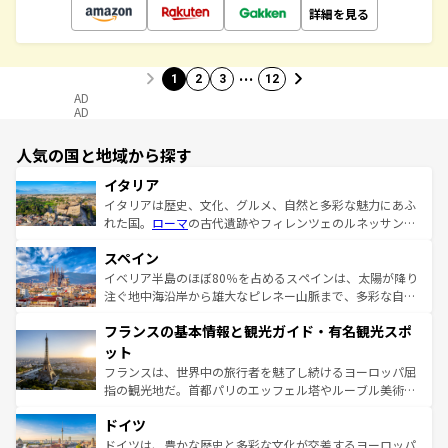
詳細を見る
…
1
2
3
12
AD
AD
人気の国と地域から探す
イタリア
イタリアは歴史、文化、グルメ、自然と多彩な魅力にあふ
れた国。
ローマ
の古代遺跡やフィレンツェのルネッサンス
美術、ヴェネツィアの運河など、歴史あるスポットはもち
スペイン
ろん、トスカーナの美しい田園風景やアマルフィ海岸の絶
景など、自然景観も見逃せない。観光の合間には、本場の
イベリア半島のほぼ80％を占めるスペインは、太陽が降り
ピザやパスタなど、絶品のイタリア料理を堪能することも
注ぐ地中海沿岸から雄大なピレネー山脈まで、多彩な自然
できる。朝目覚めてから夜眠るまで、すべての瞬間を楽し
と文化が詰まったヨーロッパ屈指の旅行先だ。多様な地域
フランスの基本情報と観光ガイド・有名観光スポ
ませてくれるイタリアで、忘れられない旅をしてみよう！
文化が根付くこの国では、情熱的なフラメンコ、熱気あふ
なお、新着のイタリア情報は
コンテンツ一覧
を参照してほ
れる闘牛、そして美味しいタパスが生活の一部となってい
ット
しい。
る。首都マドリードの洗練された雰囲気や、バルセロナの
フランスは、世界中の旅行者を魅了し続けるヨーロッパ屈
アートに溢れた街角から、地方では古代ローマ遺跡や中世
指の観光地だ。首都パリのエッフェル塔やルーブル美術館
の城塞都市、穏やかなビーチリゾートまで多彩な表情を見
といった象徴的なスポットから、田舎町の古風な美しさま
せる。地方によって風土や気候が異なるスペインはその個
ドイツ
で、幅広い魅力が詰まっている。華麗な宮殿、歴史的な大
性で訪れる人を魅了する。 なお、新着のスペイン情報は
コ
聖堂、美しいビーチ、そして豊かな自然が、訪れる者を心
ドイツは、豊かな歴史と多彩な文化が交差するヨーロッパ