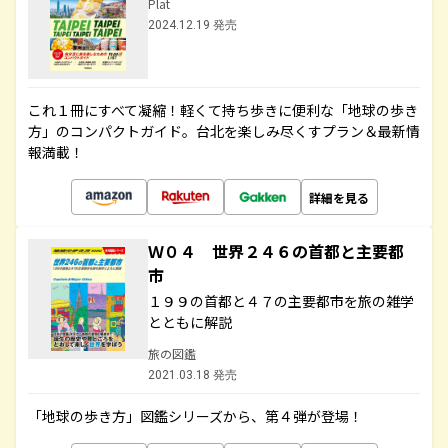
Plat
2024.12.19 発売
これ１冊にすべて凝縮！軽くて持ち歩きに便利な「地球の歩き
方」のコンパクトガイド。台北を楽しみ尽くすプラン＆最新情
報満載！
詳細を見る
Ｗ０４ 世界２４６の首都と主要都
市
１９９の首都と４７の主要都市を旅の雑学
とともに解説
旅の図鑑
2021.03.18 発売
「地球の歩き方」図鑑シリーズから、第４弾が登場！