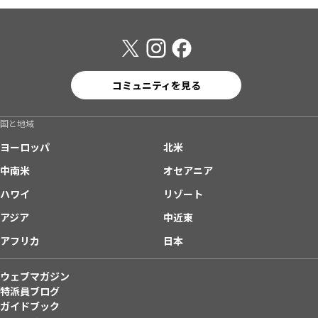
コミュニティを見る
国と地域
ヨーロッパ
北米
中南米
オセアニア
ハワイ
リゾート
アジア
中近東
アフリカ
日本
ウェブマガジン
特派員ブログ
ガイドブック