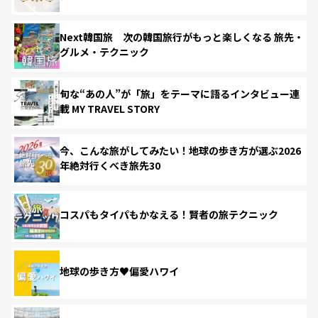
Next韓国旅 次の韓国旅行がもっと楽しくなる 旅先・
グルメ・テクニック
旬な“あの人”が「旅」をテーマに語るインタビュー連
載 MY TRAVEL STORY
今、こんな旅がしてみたい！地球の歩き方が選ぶ2026
年絶対行くべき旅先30
コスパもタイパもかなえる！賢者の旅テクニック
地球の歩き方♥偏愛ハワイ