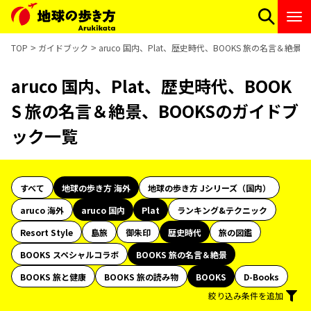
TOP
ガイドブック
aruco 国内、Plat、歴史時代、BOOKS 旅の名言＆絶
aruco 国内、Plat、歴史時代、BOOK
S 旅の名言＆絶景、BOOKSのガイドブ
ック一覧
すべて
地球の歩き方 海外
地球の歩き方 Jシリーズ（国内）
aruco 海外
aruco 国内
Plat
ランキング&テクニック
Resort Style
島旅
御朱印
歴史時代
旅の図鑑
BOOKS スペシャルコラボ
BOOKS 旅の名言＆絶景
BOOKS 旅と健康
BOOKS 旅の読み物
BOOKS
D-Books
絞り込み条件を追加