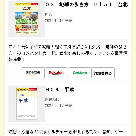
０３ 地球の歩き方 Ｐｌａｔ 台北
Plat
2024.12.19 発売
これ１冊にすべて凝縮！軽くて持ち歩きに便利な「地球の歩き
方」のコンパクトガイド。台北を楽しみ尽くすプラン＆最新情
報満載！
詳細を見る
Ｈ０４ 平成
歴史時代
2026.09.17 発売
渋谷・原宿など平成カルチャーを象徴する街や、音楽、ゲー