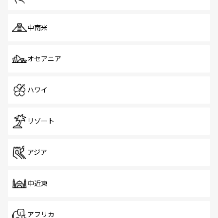
中南米
オセアニア
ハワイ
リゾート
アジア
中近東
アフリカ