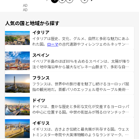
AD
AD
人気の国と地域から探す
イタリア
イタリアは歴史、文化、グルメ、自然と多彩な魅力にあふ
れた国。
ローマ
の古代遺跡やフィレンツェのルネッサンス
美術、ヴェネツィアの運河など、歴史あるスポットはもち
スペイン
ろん、トスカーナの美しい田園風景やアマルフィ海岸の絶
景など、自然景観も見逃せない。観光の合間には、本場の
イベリア半島のほぼ80％を占めるスペインは、太陽が降り
ピザやパスタなど、絶品のイタリア料理を堪能することも
注ぐ地中海沿岸から雄大なピレネー山脈まで、多彩な自然
できる。朝目覚めてから夜眠るまで、すべての瞬間を楽し
と文化が詰まったヨーロッパ屈指の旅行先だ。多様な地域
フランス
ませてくれるイタリアで、忘れられない旅をしてみよう！
文化が根付くこの国では、情熱的なフラメンコ、熱気あふ
なお、新着のイタリア情報は
コンテンツ一覧
を参照してほ
れる闘牛、そして美味しいタパスが生活の一部となってい
フランスは、世界中の旅行者を魅了し続けるヨーロッパ屈
しい。
る。首都マドリードの洗練された雰囲気や、バルセロナの
指の観光地だ。首都パリのエッフェル塔やルーブル美術館
アートに溢れた街角から、地方では古代ローマ遺跡や中世
といった象徴的なスポットから、田舎町の古風な美しさま
ドイツ
の城塞都市、穏やかなビーチリゾートまで多彩な表情を見
で、幅広い魅力が詰まっている。華麗な宮殿、歴史的な大
せる。地方によって風土や気候が異なるスペインはその個
聖堂、美しいビーチ、そして豊かな自然が、訪れる者を心
ドイツは、豊かな歴史と多彩な文化が交差するヨーロッパ
性で訪れる人を魅了する。 なお、新着のスペイン情報は
コ
から魅了する。また、フランスは美食の国としても知ら
の中心に位置する国。中世の街並みが残るロマンチック街
ンテンツ一覧
を参照してほしい。
れ、フランス料理はユネスコ無形文化遺産にも登録されて
道から、未来を先取りするようなモダンな都市まで多様な
イギリス
いる。シャンパンの発祥地であるランス、プロヴァンスの
顔を持つこの国は、どこを歩いても飽きることがない。ベ
香り高いラベンダー畑など、多彩な楽しみ方が可能だ。さ
ルリンの文化的活気、バイエルン州のアルプスの絶景、そ
イギリスは、古きよき伝統と最先端が共存する国。ウェス
らに、パリ以外の地域にも魅力が溢れており、どの街角に
してライン川沿いのワイン畑といった風景は必見。ビール
トミンスター寺院や大英博物館のようなランドマーク、歴