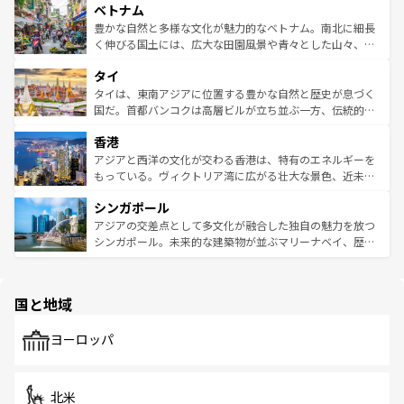
参照してほしい。
ベトナム
容にもいいと評判のスイーツなど、バラエティ豊かな料理
き、地方に足を延ばせば四季折々の自然美を楽しむことが
が味わえる。 なお、新着の台湾情報は
コンテンツ一覧
を参
できる。そして、キムチや焼肉、絶品のストリートフード
豊かな自然と多様な文化が魅力的なベトナム。南北に細長
照してほしい。
まで、さまざまな韓国料理が待っている。夜には、韓国な
く伸びる国土には、広大な田園風景や青々とした山々、世
らではのナイトライフも堪能できる。あたたかいホスピタ
界遺産に登録された壮大な自然景観が点在し、都市部では
タイ
リティに包まれながら、韓国の多彩な魅力を心ゆくまで味
急速な発展と共に伝統が息づく。ハノイの古い町並みやホ
わってみてほしい。 なお、新着の韓国情報は
コンテンツ一
ーチミン市のフランス統治時代の建物も、独特の雰囲気を
タイは、東南アジアに位置する豊かな自然と歴史が息づく
覧
を参照してほしい。
醸し出している。また、バラエティの豊かさとおいしさで
国だ。首都バンコクは高層ビルが立ち並ぶ一方、伝統的な
世界中の食通を魅了してやまないベトナム料理も魅力のひ
寺院や市場がいたるところに点在し、古きよき文化と現代
香港
とつ。フォーやバインミー、ベトナムコーヒーなどは、ぜ
の活気が交差している。北部ではチェンマイなどの山岳地
ひ現地で味わいたい。どの地域を訪れてもあたたかい人々
帯で自然と触れ合い、南部ではプーケットやクラビの美し
アジアと西洋の文化が交わる香港は、特有のエネルギーを
が旅行者を迎えてくれるので、きっと忘れられない旅にな
いビーチでリゾート気分を楽しむことができる。タイ料理
もっている。ヴィクトリア湾に広がる壮大な景色、近未来
るはずだ。 なお、新着のベトナム情報は
コンテンツ一覧
を
は世界的に有名で、屋台から高級レストランまで味覚を刺
的なアートスポット、そして歴史と現代が融合した町並
参照してほしい。
シンガポール
激する。気候は一年中温暖で、どの季節にも異なる楽しみ
み、どこを訪れても感動するはず。観光スポットが密集し
が待っている。親しみやすいタイの人々、仏教を中心とし
ており、効率よく見どころを回れるのも魅力。息をのむよ
アジアの交差点として多文化が融合した独自の魅力を放つ
た文化、そして多様な観光資源が、訪れる旅人を魅了し続
うな絶景から文化的な体験まで、香港を存分に楽しみ尽く
シンガポール。未来的な建築物が並ぶマリーナベイ、歴史
ける。 なお、新着のタイ情報は
コンテンツ一覧
を参照して
そう。 なお、新着の香港情報は
コンテンツ一覧
を参照して
と伝統を感じられるエスニックタウン、多数の緑豊かな公
ほしい。
ほしい。
園や自然保護区など、自然が調和した近代的な景観と文化
の多様性あふれるカラフルな町は、どこを歩いても新しい
国と地域
発見がある。さらに、治安のよさや充実した公共交通機関
も、旅行者にとっては魅力的なポイント。グルメも豊富
で、ホーカーズは地元の風情を楽しめる外せないスポット
ヨーロッパ
だ。訪れる人を飽きさせないシンガポールで、多様な魅力
を体感しよう。 なお、新着のシンガポール情報は
コンテン
ツ一覧
を参照してほしい。
北米