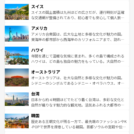
も豊かな歴史と文化が息づいている。パリ以外の個性あふ
とソーセージを味わいながら地元の人と過ごす楽しい時間
史ある大学都市、美しい丘陵地帯や牧歌的な風景など、エ
れる地方に足を運ぶとそれぞれで全く異なる文化を体験で
スイス
は、お酒好きな人にはぜひ体験してほしい。 なお、新着の
リアごとに異なる魅力がある。また、優雅なアフタヌーン
きるだろう。 なお、新着のフランス情報は
コンテンツ一覧
ドイツ情報は
コンテンツ一覧
を参照してほしい。
ティー、ビール好きにはたまらない英国パブ、サッカー観
スイスの国土面積は九州ほどの広さだが、運行時刻が正確
を参照してほしい。
戦など、本場だからこそできる体験も豊富。イギリスを旅
な交通網が整備されており、初心者でも安心して個人旅行
して楽しみつくそう。 なお、新着のイギリス情報は
コンテ
を楽しめる。日本同様に時刻表どおりの旅が可能だ。中世
アメリカ
ンツ一覧
を参照してほしい。
の建物がそのまま残る町や、スイスならではのユニークな
博物館もあり、アルプス観光だけでなく町歩きも満喫する
アメリカ合衆国は、広大な土地と多様な文化が魅力の国。
ことができる。国民の所得が高いため物価も高いが、旅行
東海岸の都市部から西海岸のカリフォルニアまで、訪れる
者向けの交通パス提供のサービスもあり、うまく活用すれ
場所ごとに異なる風景と体験が待っている。ニューヨーク
ハワイ
ば市内交通費無料で観光を楽しむこともできる。 なお、新
のような巨大都市は、観光、ショッピング、エンターテイ
着のスイス情報は
コンテンツ一覧
を参照してほしい。
ンメントが詰まった刺激的なスポットだ。一方、アメリカ
年間を通じて温暖な気候に恵まれ、多くの島で構成される
西部には大自然が広がり、グランドキャニオンやイエロー
ハワイは、どの島も独自の魅力をもっている。大自然の神
ストーン国立公園といった絶景が堪能できる。さらに、南
秘を感じたいなら、火山が生み出した壮大な景観を誇るハ
オーストラリア
部のニューオーリンズでは、音楽と美食が融合した独特の
ワイ島は見逃せない。また、定番の観光地といえばオアフ
文化が魅力。旅行者はアメリカの各地域で異なる魅力を楽
島だが、静かな自然を求めるならマウイ島やカウアイ島が
オーストラリアは、壮大な自然と多様な文化が魅力の国。
しみながら、その多様性と豊かな歴史を感じることができ
おすすめ。エメラルドグリーンに輝く海をはじめ、豊かな
シドニーのシンボルであるシドニー・オペラハウス、オー
るだろう。車でのロードトリップや列車の旅も、アメリカ
文化や歴史が息づいている。「アロハスピリット」と呼ば
ストラリア東海岸北部に広がる大サンゴ礁地帯グレートバ
ならではの贅沢な旅のスタイルだ。 なお、新着のアメリカ
台湾
れるおもてなしの心で訪れる人々を迎えてくれるハワイの
リアリーフや大陸中央部にそびえるウルル（エアーズロッ
情報は
コンテンツ一覧
を参照してほしい。
人々、おいしいローカルフードやハワイアンミュージッ
ク）、タスマニアの美しい原生林やケアンズの熱帯雨林な
日本から約４時間ほどでたどり着く台湾は、多彩な文化と
ク、伝統的なフラダンスなど、すべてがハワイの魅力を彩
ど、見どころがたくさん。また、カフェやワイン、オージ
自然が織りなす魅力的な観光地。活気あふれる大都市の台
っている。訪れるたびに新しい発見と感動が待っているハ
ービーフなどの食文化も豊かで、美味しいものであふれて
北やノスタルジックな町並みが人気な九份（ジォウフェ
ワイを、存分に味わってほしい。 なお、新着のハワイ情報
韓国
いる。アクティビティも充実しており、サーフィンやダイ
ン）、静ひつな山岳地帯である台湾東部など、都市の喧騒
は
コンテンツ一覧
を参照してほしい。
ビング、ハイキングなど、アウトドア好きにはたまらな
と山間の静けさが共存しており、訪れる人に新しい発見と
歴史ある王朝文化が残る一方で、最先端のファッションやK
い。オーストラリアの多彩な魅力を存分に味わいつくそ
驚きをもたらしてくれる。また、奥深い台湾の食文化も魅
-POPで世界を席巻している韓国。首都ソウルの宮殿や伝統
う。 なお、新着のオーストラリア情報は
コンテンツ一覧
を
力で、夜市などの屋台グルメから高級料理、ヘルシーで美
家屋が並ぶエリアでは韓国の歴史と文化に浸ることがで