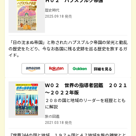
Ｈ０２ ハプスブルク帝国
歴史時代
2025.09.18 発売
「日の沈まぬ帝国」と称されたハプスブルク帝国の栄光と動乱
の歴史をたどり、今なお各国に残る史跡を巡る歴史を旅するガ
イド。
詳細を見る
Ｗ０２ 世界の指導者図鑑 ２０２１
～２０２２年版
２０８の国と地域のリーダーを経歴ととも
に解説
旅の図鑑
2021.03.18 発売
『世界244の国と地域 １９７ヵ国と４７地域を旅の雑学とと