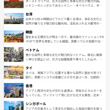
文化が魅力。旅行者はアメリカの各地域で異なる魅力を楽
島だが、静かな自然を求めるならマウイ島やカウアイ島が
オーストラリアは、壮大な自然と多様な文化が魅力の国。
しみながら、その多様性と豊かな歴史を感じることができ
おすすめ。エメラルドグリーンに輝く海をはじめ、豊かな
シドニーのシンボルであるシドニー・オペラハウス、オー
るだろう。車でのロードトリップや列車の旅も、アメリカ
文化や歴史が息づいている。「アロハスピリット」と呼ば
ストラリア東海岸北部に広がる大サンゴ礁地帯グレートバ
ならではの贅沢な旅のスタイルだ。 なお、新着のアメリカ
台湾
れるおもてなしの心で訪れる人々を迎えてくれるハワイの
リアリーフや大陸中央部にそびえるウルル（エアーズロッ
情報は
コンテンツ一覧
を参照してほしい。
人々、おいしいローカルフードやハワイアンミュージッ
ク）、タスマニアの美しい原生林やケアンズの熱帯雨林な
日本から約４時間ほどでたどり着く台湾は、多彩な文化と
ク、伝統的なフラダンスなど、すべてがハワイの魅力を彩
ど、見どころがたくさん。また、カフェやワイン、オージ
自然が織りなす魅力的な観光地。活気あふれる大都市の台
っている。訪れるたびに新しい発見と感動が待っているハ
ービーフなどの食文化も豊かで、美味しいものであふれて
北やノスタルジックな町並みが人気な九份（ジォウフェ
ワイを、存分に味わってほしい。 なお、新着のハワイ情報
韓国
いる。アクティビティも充実しており、サーフィンやダイ
ン）、静ひつな山岳地帯である台湾東部など、都市の喧騒
は
コンテンツ一覧
を参照してほしい。
ビング、ハイキングなど、アウトドア好きにはたまらな
と山間の静けさが共存しており、訪れる人に新しい発見と
歴史ある王朝文化が残る一方で、最先端のファッションやK
い。オーストラリアの多彩な魅力を存分に味わいつくそ
驚きをもたらしてくれる。また、奥深い台湾の食文化も魅
-POPで世界を席巻している韓国。首都ソウルの宮殿や伝統
う。 なお、新着のオーストラリア情報は
コンテンツ一覧
を
力で、夜市などの屋台グルメから高級料理、ヘルシーで美
家屋が並ぶエリアでは韓国の歴史と文化に浸ることがで
参照してほしい。
ベトナム
容にもいいと評判のスイーツなど、バラエティ豊かな料理
き、地方に足を延ばせば四季折々の自然美を楽しむことが
が味わえる。 なお、新着の台湾情報は
コンテンツ一覧
を参
できる。そして、キムチや焼肉、絶品のストリートフード
豊かな自然と多様な文化が魅力的なベトナム。南北に細長
照してほしい。
まで、さまざまな韓国料理が待っている。夜には、韓国な
く伸びる国土には、広大な田園風景や青々とした山々、世
らではのナイトライフも堪能できる。あたたかいホスピタ
界遺産に登録された壮大な自然景観が点在し、都市部では
タイ
リティに包まれながら、韓国の多彩な魅力を心ゆくまで味
急速な発展と共に伝統が息づく。ハノイの古い町並みやホ
わってみてほしい。 なお、新着の韓国情報は
コンテンツ一
ーチミン市のフランス統治時代の建物も、独特の雰囲気を
タイは、東南アジアに位置する豊かな自然と歴史が息づく
覧
を参照してほしい。
醸し出している。また、バラエティの豊かさとおいしさで
国だ。首都バンコクは高層ビルが立ち並ぶ一方、伝統的な
世界中の食通を魅了してやまないベトナム料理も魅力のひ
寺院や市場がいたるところに点在し、古きよき文化と現代
香港
とつ。フォーやバインミー、ベトナムコーヒーなどは、ぜ
の活気が交差している。北部ではチェンマイなどの山岳地
ひ現地で味わいたい。どの地域を訪れてもあたたかい人々
帯で自然と触れ合い、南部ではプーケットやクラビの美し
アジアと西洋の文化が交わる香港は、特有のエネルギーを
が旅行者を迎えてくれるので、きっと忘れられない旅にな
いビーチでリゾート気分を楽しむことができる。タイ料理
もっている。ヴィクトリア湾に広がる壮大な景色、近未来
るはずだ。 なお、新着のベトナム情報は
コンテンツ一覧
を
は世界的に有名で、屋台から高級レストランまで味覚を刺
的なアートスポット、そして歴史と現代が融合した町並
参照してほしい。
シンガポール
激する。気候は一年中温暖で、どの季節にも異なる楽しみ
み、どこを訪れても感動するはず。観光スポットが密集し
が待っている。親しみやすいタイの人々、仏教を中心とし
ており、効率よく見どころを回れるのも魅力。息をのむよ
アジアの交差点として多文化が融合した独自の魅力を放つ