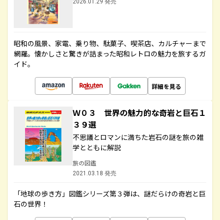
2026.01.29 発売
昭和の風景、家電、乗り物、駄菓子、喫茶店、カルチャーまで
網羅。懐かしさと驚きが詰まった昭和レトロの魅力を旅するガ
イド。
詳細を見る
Ｗ０３ 世界の魅力的な奇岩と巨石１
３９選
不思議とロマンに満ちた岩石の謎を旅の雑
学とともに解説
旅の図鑑
2021.03.18 発売
「地球の歩き方」図鑑シリーズ第３弾は、謎だらけの奇岩と巨
石の世界！