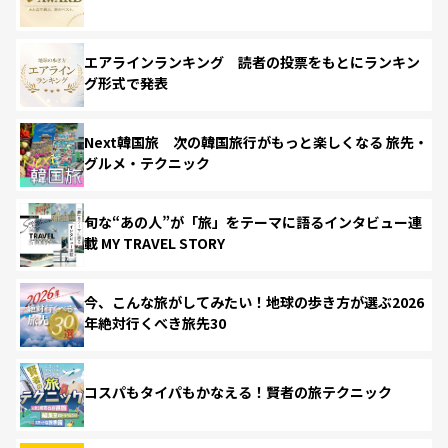
エアラインランキング 読者の投票をもとにランキン
グ形式で発表
Next韓国旅 次の韓国旅行がもっと楽しくなる 旅先・
グルメ・テクニック
旬な“あの人”が「旅」をテーマに語るインタビュー連
載 MY TRAVEL STORY
今、こんな旅がしてみたい！地球の歩き方が選ぶ2026
年絶対行くべき旅先30
コスパもタイパもかなえる！賢者の旅テクニック