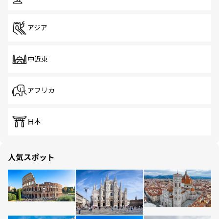
アジア
中近東
アフリカ
日本
人気スポット