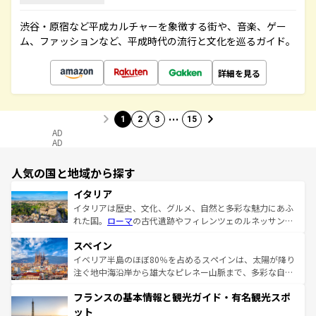
渋谷・原宿など平成カルチャーを象徴する街や、音楽、ゲー
ム、ファッションなど、平成時代の流行と文化を巡るガイド。
詳細を見る
…
1
2
3
15
AD
AD
人気の国と地域から探す
イタリア
イタリアは歴史、文化、グルメ、自然と多彩な魅力にあふ
れた国。
ローマ
の古代遺跡やフィレンツェのルネッサンス
美術、ヴェネツィアの運河など、歴史あるスポットはもち
スペイン
ろん、トスカーナの美しい田園風景やアマルフィ海岸の絶
景など、自然景観も見逃せない。観光の合間には、本場の
イベリア半島のほぼ80％を占めるスペインは、太陽が降り
ピザやパスタなど、絶品のイタリア料理を堪能することも
注ぐ地中海沿岸から雄大なピレネー山脈まで、多彩な自然
できる。朝目覚めてから夜眠るまで、すべての瞬間を楽し
と文化が詰まったヨーロッパ屈指の旅行先だ。多様な地域
フランスの基本情報と観光ガイド・有名観光スポ
ませてくれるイタリアで、忘れられない旅をしてみよう！
文化が根付くこの国では、情熱的なフラメンコ、熱気あふ
なお、新着のイタリア情報は
コンテンツ一覧
を参照してほ
れる闘牛、そして美味しいタパスが生活の一部となってい
ット