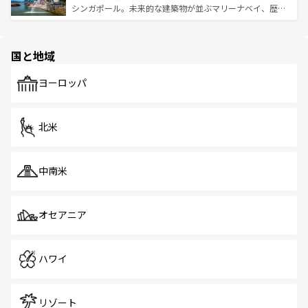
た文化、そして多様な観光資源が、訪れる旅人を魅了し続
うな絶景から文化的な体験まで、香港を存分に楽しみ尽く
シンガポール。未来的な建築物が並ぶマリーナベイ、歴史
ける。 なお、新着のタイ情報は
コンテンツ一覧
を参照して
そう。 なお、新着の香港情報は
コンテンツ一覧
を参照して
と伝統を感じられるエスニックタウン、多数の緑豊かな公
ほしい。
ほしい。
園や自然保護区など、自然が調和した近代的な景観と文化
の多様性あふれるカラフルな町は、どこを歩いても新しい
国と地域
発見がある。さらに、治安のよさや充実した公共交通機関
も、旅行者にとっては魅力的なポイント。グルメも豊富
で、ホーカーズは地元の風情を楽しめる外せないスポット
ヨーロッパ
だ。訪れる人を飽きさせないシンガポールで、多様な魅力
を体感しよう。 なお、新着のシンガポール情報は
コンテン
ツ一覧
を参照してほしい。
北米
中南米
オセアニア
ハワイ
リゾート