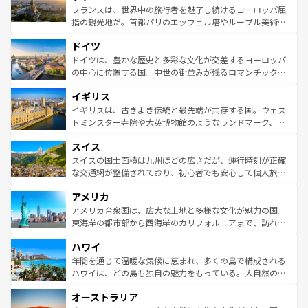
しい。
る。首都マドリードの洗練された雰囲気や、バルセロナの
フランスは、世界中の旅行者を魅了し続けるヨーロッパ屈
アートに溢れた街角から、地方では古代ローマ遺跡や中世
指の観光地だ。首都パリのエッフェル塔やルーブル美術館
の城塞都市、穏やかなビーチリゾートまで多彩な表情を見
といった象徴的なスポットから、田舎町の古風な美しさま
せる。地方によって風土や気候が異なるスペインはその個
ドイツ
で、幅広い魅力が詰まっている。華麗な宮殿、歴史的な大
性で訪れる人を魅了する。 なお、新着のスペイン情報は
コ
聖堂、美しいビーチ、そして豊かな自然が、訪れる者を心
ドイツは、豊かな歴史と多彩な文化が交差するヨーロッパ
ンテンツ一覧
を参照してほしい。
から魅了する。また、フランスは美食の国としても知ら
の中心に位置する国。中世の街並みが残るロマンチック街
れ、フランス料理はユネスコ無形文化遺産にも登録されて
道から、未来を先取りするようなモダンな都市まで多様な
イギリス
いる。シャンパンの発祥地であるランス、プロヴァンスの
顔を持つこの国は、どこを歩いても飽きることがない。ベ
香り高いラベンダー畑など、多彩な楽しみ方が可能だ。さ
ルリンの文化的活気、バイエルン州のアルプスの絶景、そ
イギリスは、古きよき伝統と最先端が共存する国。ウェス
らに、パリ以外の地域にも魅力が溢れており、どの街角に
してライン川沿いのワイン畑といった風景は必見。ビール
トミンスター寺院や大英博物館のようなランドマーク、歴
も豊かな歴史と文化が息づいている。パリ以外の個性あふ
とソーセージを味わいながら地元の人と過ごす楽しい時間
史ある大学都市、美しい丘陵地帯や牧歌的な風景など、エ
れる地方に足を運ぶとそれぞれで全く異なる文化を体験で
スイス
は、お酒好きな人にはぜひ体験してほしい。 なお、新着の
リアごとに異なる魅力がある。また、優雅なアフタヌーン
きるだろう。 なお、新着のフランス情報は
コンテンツ一覧
ドイツ情報は
コンテンツ一覧
を参照してほしい。
ティー、ビール好きにはたまらない英国パブ、サッカー観
スイスの国土面積は九州ほどの広さだが、運行時刻が正確
を参照してほしい。
戦など、本場だからこそできる体験も豊富。イギリスを旅
な交通網が整備されており、初心者でも安心して個人旅行
して楽しみつくそう。 なお、新着のイギリス情報は
コンテ
を楽しめる。日本同様に時刻表どおりの旅が可能だ。中世
アメリカ
ンツ一覧
を参照してほしい。
の建物がそのまま残る町や、スイスならではのユニークな
博物館もあり、アルプス観光だけでなく町歩きも満喫する
アメリカ合衆国は、広大な土地と多様な文化が魅力の国。
ことができる。国民の所得が高いため物価も高いが、旅行
東海岸の都市部から西海岸のカリフォルニアまで、訪れる
者向けの交通パス提供のサービスもあり、うまく活用すれ
場所ごとに異なる風景と体験が待っている。ニューヨーク
ハワイ
ば市内交通費無料で観光を楽しむこともできる。 なお、新
のような巨大都市は、観光、ショッピング、エンターテイ
着のスイス情報は
コンテンツ一覧
を参照してほしい。
ンメントが詰まった刺激的なスポットだ。一方、アメリカ
年間を通じて温暖な気候に恵まれ、多くの島で構成される
西部には大自然が広がり、グランドキャニオンやイエロー
ハワイは、どの島も独自の魅力をもっている。大自然の神
ストーン国立公園といった絶景が堪能できる。さらに、南
秘を感じたいなら、火山が生み出した壮大な景観を誇るハ
オーストラリア
部のニューオーリンズでは、音楽と美食が融合した独特の
ワイ島は見逃せない。また、定番の観光地といえばオアフ