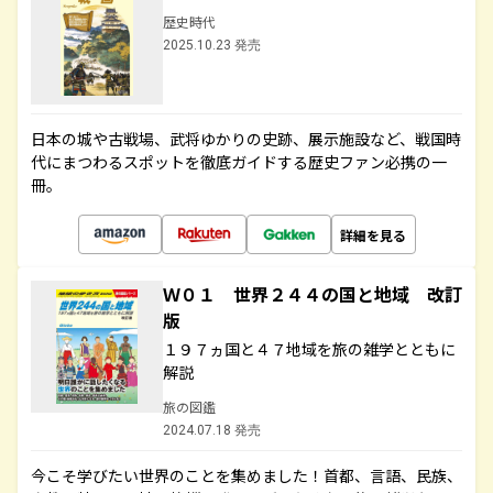
歴史時代
2025.10.23 発売
日本の城や古戦場、武将ゆかりの史跡、展示施設など、戦国時
代にまつわるスポットを徹底ガイドする歴史ファン必携の一
冊。
詳細を見る
Ｗ０１ 世界２４４の国と地域 改訂
版
１９７ヵ国と４７地域を旅の雑学とともに
解説
旅の図鑑
2024.07.18 発売
今こそ学びたい世界のことを集めました！首都、言語、民族、