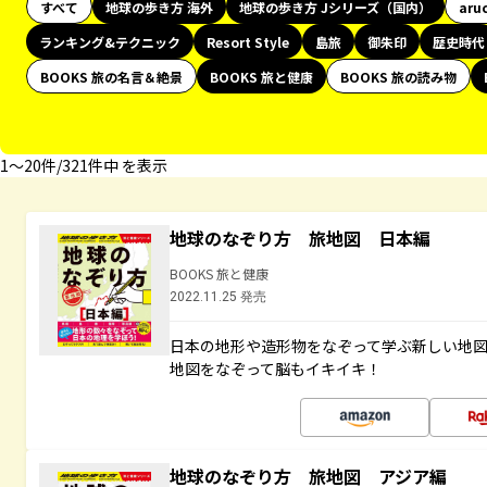
すべて
地球の歩き方 海外
地球の歩き方 Jシリーズ（国内）
aru
ランキング&テクニック
Resort Style
島旅
御朱印
歴史時代
BOOKS 旅の名言＆絶景
BOOKS 旅と健康
BOOKS 旅の読み物
1〜20件/321件中 を表示
地球のなぞり方 旅地図 日本編
BOOKS 旅と健康
2022.11.25 発売
日本の地形や造形物をなぞって学ぶ新しい地
地図をなぞって脳もイキイキ！
地球のなぞり方 旅地図 アジア編