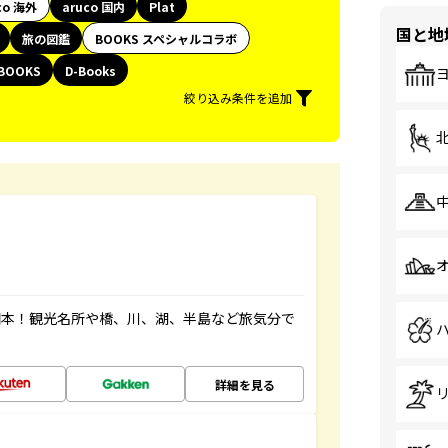
co 海外
aruco 国内
Plat
国と地
旅の図鑑
BOOKS スペシャルコラボ
BOOKS
D-Books
絞り込み条件を追加
図本！観光名所や橋、川、湖、半島など旅気分で
詳細を見る