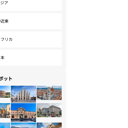
アジア
中近東
アフリカ
日本
ポット