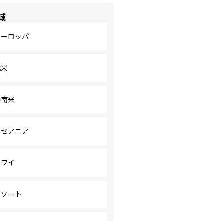
域
ヨーロッパ
北米
中南米
オセアニア
ハワイ
リゾート