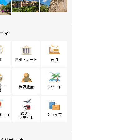
ーマ
食
建築・アート
宿泊
ト・
世界遺産
リゾート
戦
鉄道・
ビティ
ショップ
フライト