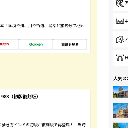
図本！国境や州、川や街道、島など旅気分で地図
詳細を見る
人気ス
-1983（初版復刻版）
球の歩き方インドの初版が復刻版で再登場！ 当時