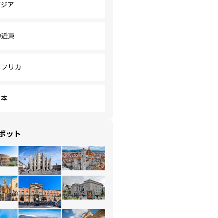
アジア
中近東
アフリカ
日本
ポット