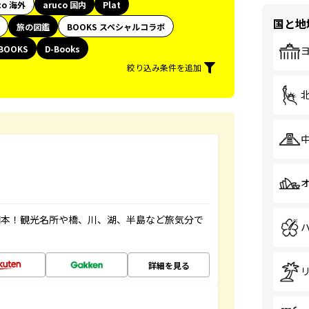
co 海外
aruco 国内
Plat
国と地
旅の図鑑
BOOKS スペシャルコラボ
BOOKS
D-Books
絞り込み条件を追加
図本！観光名所や橋、川、湖、半島など旅気分で
詳細を見る