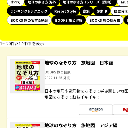
すべて
地球の歩き方 海外
地球の歩き方 Jシリーズ（国内）
aru
ランキング&テクニック
Resort Style
島旅
御朱印
歴史時代
BOOKS 旅の名言＆絶景
BOOKS 旅と健康
BOOKS 旅の読み物
1〜20件/317件中 を表示
地球のなぞり方 旅地図 日本編
BOOKS 旅と健康
2022.11.25 発売
日本の地形や造形物をなぞって学ぶ新しい地
地図をなぞって脳もイキイキ！
地球のなぞり方 旅地図 アジア編