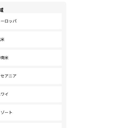
域
ヨーロッパ
北米
中南米
オセアニア
ハワイ
リゾート