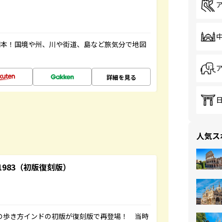
図本！国境や州、川や街道、島など旅気分で地図
詳細を見る
人気ス
-1983（初版復刻版）
球の歩き方インドの初版が復刻版で再登場！ 当時