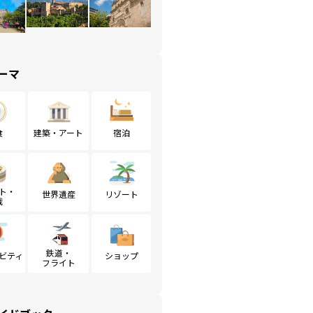
ーマ
食
建築・アート
宿泊
ト・
世界遺産
リゾート
戦
鉄道・
ビティ
ショップ
フライト