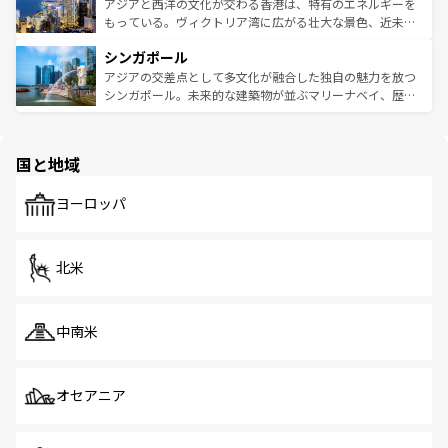
ひ現地で味わいたい。どの地域を訪れてもあたたかい人々
帯で自然と触れ合い、南部ではプーケットやクラビの美し
アジアと西洋の文化が交わる香港は、特有のエネルギーを
が旅行者を迎えてくれるので、きっと忘れられない旅にな
いビーチでリゾート気分を楽しむことができる。タイ料理
もっている。ヴィクトリア湾に広がる壮大な景色、近未来
るはずだ。 なお、新着のベトナム情報は
コンテンツ一覧
を
は世界的に有名で、屋台から高級レストランまで味覚を刺
的なアートスポット、そして歴史と現代が融合した町並
参照してほしい。
シンガポール
激する。気候は一年中温暖で、どの季節にも異なる楽しみ
み、どこを訪れても感動するはず。観光スポットが密集し
が待っている。親しみやすいタイの人々、仏教を中心とし
ており、効率よく見どころを回れるのも魅力。息をのむよ
アジアの交差点として多文化が融合した独自の魅力を放つ
た文化、そして多様な観光資源が、訪れる旅人を魅了し続
うな絶景から文化的な体験まで、香港を存分に楽しみ尽く
シンガポール。未来的な建築物が並ぶマリーナベイ、歴史
ける。 なお、新着のタイ情報は
コンテンツ一覧
を参照して
そう。 なお、新着の香港情報は
コンテンツ一覧
を参照して
と伝統を感じられるエスニックタウン、多数の緑豊かな公
ほしい。
ほしい。
園や自然保護区など、自然が調和した近代的な景観と文化
の多様性あふれるカラフルな町は、どこを歩いても新しい
国と地域
発見がある。さらに、治安のよさや充実した公共交通機関
も、旅行者にとっては魅力的なポイント。グルメも豊富
で、ホーカーズは地元の風情を楽しめる外せないスポット
ヨーロッパ
だ。訪れる人を飽きさせないシンガポールで、多様な魅力
を体感しよう。 なお、新着のシンガポール情報は
コンテン
ツ一覧
を参照してほしい。
北米
中南米
オセアニア