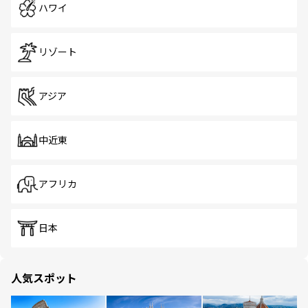
ハワイ
リゾート
アジア
中近東
アフリカ
日本
人気スポット