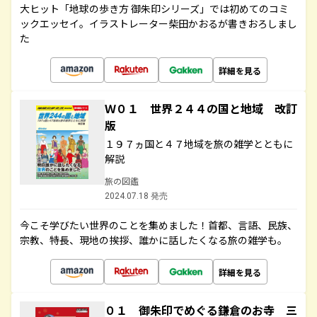
大ヒット「地球の歩き方 御朱印シリーズ」では初めてのコミ
ックエッセイ。イラストレーター柴田かおるが書きおろしまし
た
詳細を見る
Ｗ０１ 世界２４４の国と地域 改訂
版
１９７ヵ国と４７地域を旅の雑学とともに
解説
旅の図鑑
2024.07.18 発売
今こそ学びたい世界のことを集めました！首都、言語、民族、
宗教、特長、現地の挨拶、誰かに話したくなる旅の雑学も。
詳細を見る
０１ 御朱印でめぐる鎌倉のお寺 三