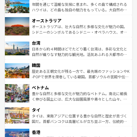
着のスイス情報は
コンテンツ一覧
を参照してほしい。
ンメントが詰まった刺激的なスポットだ。一方、アメリカ
年間を通じて温暖な気候に恵まれ、多くの島で構成される
西部には大自然が広がり、グランドキャニオンやイエロー
ハワイは、どの島も独自の魅力をもっている。大自然の神
ストーン国立公園といった絶景が堪能できる。さらに、南
秘を感じたいなら、火山が生み出した壮大な景観を誇るハ
オーストラリア
部のニューオーリンズでは、音楽と美食が融合した独特の
ワイ島は見逃せない。また、定番の観光地といえばオアフ
文化が魅力。旅行者はアメリカの各地域で異なる魅力を楽
島だが、静かな自然を求めるならマウイ島やカウアイ島が
オーストラリアは、壮大な自然と多様な文化が魅力の国。
しみながら、その多様性と豊かな歴史を感じることができ
おすすめ。エメラルドグリーンに輝く海をはじめ、豊かな
シドニーのシンボルであるシドニー・オペラハウス、オー
るだろう。車でのロードトリップや列車の旅も、アメリカ
文化や歴史が息づいている。「アロハスピリット」と呼ば
ストラリア東海岸北部に広がる大サンゴ礁地帯グレートバ
ならではの贅沢な旅のスタイルだ。 なお、新着のアメリカ
台湾
れるおもてなしの心で訪れる人々を迎えてくれるハワイの
リアリーフや大陸中央部にそびえるウルル（エアーズロッ
情報は
コンテンツ一覧
を参照してほしい。
人々、おいしいローカルフードやハワイアンミュージッ
ク）、タスマニアの美しい原生林やケアンズの熱帯雨林な
日本から約４時間ほどでたどり着く台湾は、多彩な文化と
ク、伝統的なフラダンスなど、すべてがハワイの魅力を彩
ど、見どころがたくさん。また、カフェやワイン、オージ
自然が織りなす魅力的な観光地。活気あふれる大都市の台
っている。訪れるたびに新しい発見と感動が待っているハ
ービーフなどの食文化も豊かで、美味しいものであふれて
北やノスタルジックな町並みが人気な九份（ジォウフェ
ワイを、存分に味わってほしい。 なお、新着のハワイ情報
韓国
いる。アクティビティも充実しており、サーフィンやダイ
ン）、静ひつな山岳地帯である台湾東部など、都市の喧騒
は
コンテンツ一覧
を参照してほしい。
ビング、ハイキングなど、アウトドア好きにはたまらな
と山間の静けさが共存しており、訪れる人に新しい発見と
歴史ある王朝文化が残る一方で、最先端のファッションやK
い。オーストラリアの多彩な魅力を存分に味わいつくそ
驚きをもたらしてくれる。また、奥深い台湾の食文化も魅
-POPで世界を席巻している韓国。首都ソウルの宮殿や伝統
う。 なお、新着のオーストラリア情報は
コンテンツ一覧
を
力で、夜市などの屋台グルメから高級料理、ヘルシーで美
家屋が並ぶエリアでは韓国の歴史と文化に浸ることがで
参照してほしい。
ベトナム
容にもいいと評判のスイーツなど、バラエティ豊かな料理
き、地方に足を延ばせば四季折々の自然美を楽しむことが
が味わえる。 なお、新着の台湾情報は
コンテンツ一覧
を参
できる。そして、キムチや焼肉、絶品のストリートフード
豊かな自然と多様な文化が魅力的なベトナム。南北に細長
照してほしい。
まで、さまざまな韓国料理が待っている。夜には、韓国な
く伸びる国土には、広大な田園風景や青々とした山々、世
らではのナイトライフも堪能できる。あたたかいホスピタ
界遺産に登録された壮大な自然景観が点在し、都市部では
タイ
リティに包まれながら、韓国の多彩な魅力を心ゆくまで味
急速な発展と共に伝統が息づく。ハノイの古い町並みやホ
わってみてほしい。 なお、新着の韓国情報は
コンテンツ一
ーチミン市のフランス統治時代の建物も、独特の雰囲気を
タイは、東南アジアに位置する豊かな自然と歴史が息づく
覧
を参照してほしい。
醸し出している。また、バラエティの豊かさとおいしさで
国だ。首都バンコクは高層ビルが立ち並ぶ一方、伝統的な
世界中の食通を魅了してやまないベトナム料理も魅力のひ
寺院や市場がいたるところに点在し、古きよき文化と現代
香港
とつ。フォーやバインミー、ベトナムコーヒーなどは、ぜ
の活気が交差している。北部ではチェンマイなどの山岳地