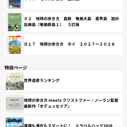
０２ 地球の歩き方 島旅 奄美大島 喜界島 加計
呂麻島（奄美群島１） ５訂版
Ｄ１７ 地球の歩き方 タイ ２０２７～２０２８
特設ページ
世界遺産ランキング
地球の歩き方 meets クリストファー・ノーラン監督
最新作『オデュッセイア』
準備も滞在もスマートに！ トラベルハック2026