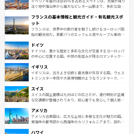
景など、自然景観も見逃せない。観光の合間には、本場の
イベリア半島のほぼ80％を占めるスペインは、太陽が降り
ピザやパスタなど、絶品のイタリア料理を堪能することも
注ぐ地中海沿岸から雄大なピレネー山脈まで、多彩な自然
できる。朝目覚めてから夜眠るまで、すべての瞬間を楽し
と文化が詰まったヨーロッパ屈指の旅行先だ。多様な地域
フランスの基本情報と観光ガイド・有名観光スポ
ませてくれるイタリアで、忘れられない旅をしてみよう！
文化が根付くこの国では、情熱的なフラメンコ、熱気あふ
なお、新着のイタリア情報は
コンテンツ一覧
を参照してほ
れる闘牛、そして美味しいタパスが生活の一部となってい
ット
しい。
る。首都マドリードの洗練された雰囲気や、バルセロナの
フランスは、世界中の旅行者を魅了し続けるヨーロッパ屈
アートに溢れた街角から、地方では古代ローマ遺跡や中世
指の観光地だ。首都パリのエッフェル塔やルーブル美術館
の城塞都市、穏やかなビーチリゾートまで多彩な表情を見
といった象徴的なスポットから、田舎町の古風な美しさま
せる。地方によって風土や気候が異なるスペインはその個
ドイツ
で、幅広い魅力が詰まっている。華麗な宮殿、歴史的な大
性で訪れる人を魅了する。 なお、新着のスペイン情報は
コ
聖堂、美しいビーチ、そして豊かな自然が、訪れる者を心
ドイツは、豊かな歴史と多彩な文化が交差するヨーロッパ
ンテンツ一覧
を参照してほしい。
から魅了する。また、フランスは美食の国としても知ら
の中心に位置する国。中世の街並みが残るロマンチック街
れ、フランス料理はユネスコ無形文化遺産にも登録されて
道から、未来を先取りするようなモダンな都市まで多様な
イギリス
いる。シャンパンの発祥地であるランス、プロヴァンスの
顔を持つこの国は、どこを歩いても飽きることがない。ベ
香り高いラベンダー畑など、多彩な楽しみ方が可能だ。さ
ルリンの文化的活気、バイエルン州のアルプスの絶景、そ
イギリスは、古きよき伝統と最先端が共存する国。ウェス
らに、パリ以外の地域にも魅力が溢れており、どの街角に
してライン川沿いのワイン畑といった風景は必見。ビール
トミンスター寺院や大英博物館のようなランドマーク、歴
も豊かな歴史と文化が息づいている。パリ以外の個性あふ
とソーセージを味わいながら地元の人と過ごす楽しい時間
史ある大学都市、美しい丘陵地帯や牧歌的な風景など、エ
れる地方に足を運ぶとそれぞれで全く異なる文化を体験で
スイス
は、お酒好きな人にはぜひ体験してほしい。 なお、新着の
リアごとに異なる魅力がある。また、優雅なアフタヌーン
きるだろう。 なお、新着のフランス情報は
コンテンツ一覧
ドイツ情報は
コンテンツ一覧
を参照してほしい。
ティー、ビール好きにはたまらない英国パブ、サッカー観
スイスの国土面積は九州ほどの広さだが、運行時刻が正確
を参照してほしい。
戦など、本場だからこそできる体験も豊富。イギリスを旅
な交通網が整備されており、初心者でも安心して個人旅行
して楽しみつくそう。 なお、新着のイギリス情報は
コンテ
を楽しめる。日本同様に時刻表どおりの旅が可能だ。中世
アメリカ
ンツ一覧
を参照してほしい。
の建物がそのまま残る町や、スイスならではのユニークな
博物館もあり、アルプス観光だけでなく町歩きも満喫する
アメリカ合衆国は、広大な土地と多様な文化が魅力の国。
ことができる。国民の所得が高いため物価も高いが、旅行
東海岸の都市部から西海岸のカリフォルニアまで、訪れる
者向けの交通パス提供のサービスもあり、うまく活用すれ
場所ごとに異なる風景と体験が待っている。ニューヨーク
ハワイ
ば市内交通費無料で観光を楽しむこともできる。 なお、新
のような巨大都市は、観光、ショッピング、エンターテイ