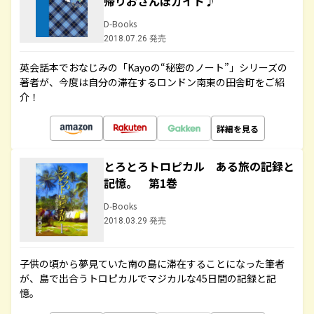
帰りおさんぽガイド♪
D-Books
2018.07.26 発売
英会話本でおなじみの「Kayoの“秘密のノート”」シリーズの
著者が、今度は自分の滞在するロンドン南東の田舎町をご紹
介！
詳細を見る
とろとろトロピカル ある旅の記録と
記憶。 第1巻
D-Books
2018.03.29 発売
子供の頃から夢見ていた南の島に滞在することになった筆者
が、島で出合うトロピカルでマジカルな45日間の記録と記
憶。