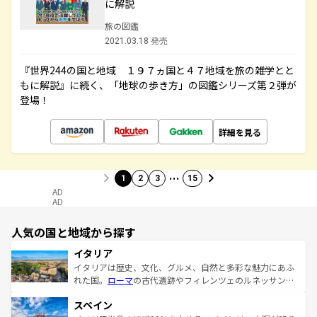
に解説
旅の図鑑
2021.03.18 発売
『世界244の国と地域 １９７ヵ国と４７地域を旅の雑学とと
もに解説』に続く、「地球の歩き方」の図鑑シリーズ第２弾が
登場！
詳細を見る
…
1
2
3
15
AD
AD
人気の国と地域から探す
イタリア
イタリアは歴史、文化、グルメ、自然と多彩な魅力にあふ
れた国。
ローマ
の古代遺跡やフィレンツェのルネッサンス
美術、ヴェネツィアの運河など、歴史あるスポットはもち
スペイン
ろん、トスカーナの美しい田園風景やアマルフィ海岸の絶