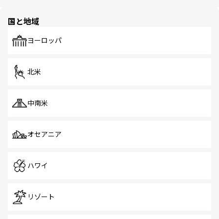
ほしい。
ほしい。
園や自然保護区など、自然が調和した近代的な景観と文化
の多様性あふれるカラフルな町は、どこを歩いても新しい
国と地域
発見がある。さらに、治安のよさや充実した公共交通機関
も、旅行者にとっては魅力的なポイント。グルメも豊富
で、ホーカーズは地元の風情を楽しめる外せないスポット
ヨーロッパ
だ。訪れる人を飽きさせないシンガポールで、多様な魅力
を体感しよう。 なお、新着のシンガポール情報は
コンテン
ツ一覧
を参照してほしい。
北米
中南米
オセアニア
ハワイ
リゾート