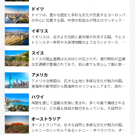
アートに溢れた街角から、地方では古代ローマ遺跡や中世
といった象徴的なスポットから、田舎町の古風な美しさま
ドイツ
の城塞都市、穏やかなビーチリゾートまで多彩な表情を見
で、幅広い魅力が詰まっている。華麗な宮殿、歴史的な大
せる。地方によって風土や気候が異なるスペインはその個
聖堂、美しいビーチ、そして豊かな自然が、訪れる者を心
ドイツは、豊かな歴史と多彩な文化が交差するヨーロッパ
性で訪れる人を魅了する。 なお、新着のスペイン情報は
コ
から魅了する。また、フランスは美食の国としても知ら
の中心に位置する国。中世の街並みが残るロマンチック街
ンテンツ一覧
を参照してほしい。
れ、フランス料理はユネスコ無形文化遺産にも登録されて
道から、未来を先取りするようなモダンな都市まで多様な
イギリス
いる。シャンパンの発祥地であるランス、プロヴァンスの
顔を持つこの国は、どこを歩いても飽きることがない。ベ
香り高いラベンダー畑など、多彩な楽しみ方が可能だ。さ
ルリンの文化的活気、バイエルン州のアルプスの絶景、そ
イギリスは、古きよき伝統と最先端が共存する国。ウェス
らに、パリ以外の地域にも魅力が溢れており、どの街角に
してライン川沿いのワイン畑といった風景は必見。ビール
トミンスター寺院や大英博物館のようなランドマーク、歴
も豊かな歴史と文化が息づいている。パリ以外の個性あふ
とソーセージを味わいながら地元の人と過ごす楽しい時間
史ある大学都市、美しい丘陵地帯や牧歌的な風景など、エ
れる地方に足を運ぶとそれぞれで全く異なる文化を体験で
スイス
は、お酒好きな人にはぜひ体験してほしい。 なお、新着の
リアごとに異なる魅力がある。また、優雅なアフタヌーン
きるだろう。 なお、新着のフランス情報は
コンテンツ一覧
ドイツ情報は
コンテンツ一覧
を参照してほしい。
ティー、ビール好きにはたまらない英国パブ、サッカー観
スイスの国土面積は九州ほどの広さだが、運行時刻が正確
を参照してほしい。
戦など、本場だからこそできる体験も豊富。イギリスを旅
な交通網が整備されており、初心者でも安心して個人旅行
して楽しみつくそう。 なお、新着のイギリス情報は
コンテ
を楽しめる。日本同様に時刻表どおりの旅が可能だ。中世
アメリカ
ンツ一覧
を参照してほしい。
の建物がそのまま残る町や、スイスならではのユニークな
博物館もあり、アルプス観光だけでなく町歩きも満喫する
アメリカ合衆国は、広大な土地と多様な文化が魅力の国。
ことができる。国民の所得が高いため物価も高いが、旅行
東海岸の都市部から西海岸のカリフォルニアまで、訪れる
者向けの交通パス提供のサービスもあり、うまく活用すれ
場所ごとに異なる風景と体験が待っている。ニューヨーク
ハワイ
ば市内交通費無料で観光を楽しむこともできる。 なお、新
のような巨大都市は、観光、ショッピング、エンターテイ
着のスイス情報は
コンテンツ一覧
を参照してほしい。
ンメントが詰まった刺激的なスポットだ。一方、アメリカ
年間を通じて温暖な気候に恵まれ、多くの島で構成される
西部には大自然が広がり、グランドキャニオンやイエロー
ハワイは、どの島も独自の魅力をもっている。大自然の神
ストーン国立公園といった絶景が堪能できる。さらに、南
秘を感じたいなら、火山が生み出した壮大な景観を誇るハ
オーストラリア
部のニューオーリンズでは、音楽と美食が融合した独特の
ワイ島は見逃せない。また、定番の観光地といえばオアフ
文化が魅力。旅行者はアメリカの各地域で異なる魅力を楽
島だが、静かな自然を求めるならマウイ島やカウアイ島が
オーストラリアは、壮大な自然と多様な文化が魅力の国。
しみながら、その多様性と豊かな歴史を感じることができ
おすすめ。エメラルドグリーンに輝く海をはじめ、豊かな
シドニーのシンボルであるシドニー・オペラハウス、オー
るだろう。車でのロードトリップや列車の旅も、アメリカ