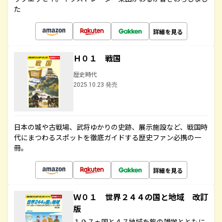
た
詳細を見る
Ｈ０１ 戦国
歴史時代
2025.10.23 発売
日本の城や古戦場、武将ゆかりの史跡、展示施設など、戦国時
代にまつわるスポットを徹底ガイドする歴史ファン必携の一
冊。
詳細を見る
Ｗ０１ 世界２４４の国と地域 改訂
版
１９７ヵ国と４７地域を旅の雑学とともに