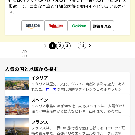
厳選して、豊富な写真と詳細な図解で案内するビジュアルガイ
ド。
詳細を見る
…
1
2
3
14
AD
AD
人気の国と地域から探す
イタリア
イタリアは歴史、文化、グルメ、自然と多彩な魅力にあふ
れた国。
ローマ
の古代遺跡やフィレンツェのルネッサンス
美術、ヴェネツィアの運河など、歴史あるスポットはもち
スペイン
ろん、トスカーナの美しい田園風景やアマルフィ海岸の絶
景など、自然景観も見逃せない。観光の合間には、本場の
イベリア半島のほぼ80％を占めるスペインは、太陽が降り
ピザやパスタなど、絶品のイタリア料理を堪能することも
注ぐ地中海沿岸から雄大なピレネー山脈まで、多彩な自然
できる。朝目覚めてから夜眠るまで、すべての瞬間を楽し
と文化が詰まったヨーロッパ屈指の旅行先だ。多様な地域
フランス
ませてくれるイタリアで、忘れられない旅をしてみよう！
文化が根付くこの国では、情熱的なフラメンコ、熱気あふ
なお、新着のイタリア情報は
コンテンツ一覧
を参照してほ
れる闘牛、そして美味しいタパスが生活の一部となってい
フランスは、世界中の旅行者を魅了し続けるヨーロッパ屈
しい。
る。首都マドリードの洗練された雰囲気や、バルセロナの
指の観光地だ。首都パリのエッフェル塔やルーブル美術館