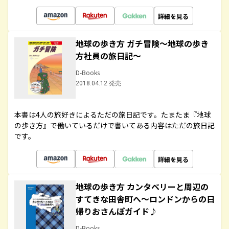
詳細を見る
地球の歩き方 ガチ冒険～地球の歩き
方社員の旅日記～
D-Books
2018.04.12 発売
本書は4人の旅好きによるただの旅日記です。たまたま『地球
の歩き方』で働いているだけで書いてある内容はただの旅日記
です。
詳細を見る
地球の歩き方 カンタベリーと周辺の
すてきな田舎町へ～ロンドンからの日
帰りおさんぽガイド♪
D-Books