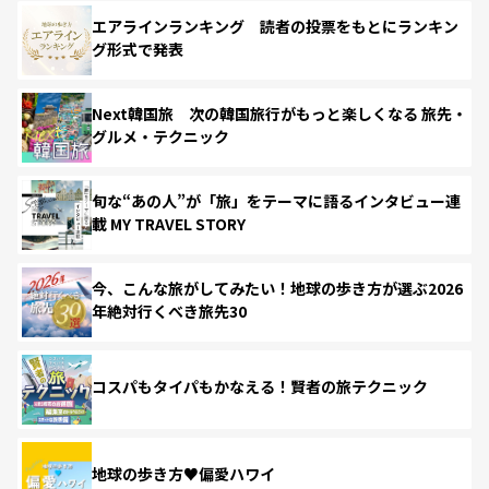
エアラインランキング 読者の投票をもとにランキン
グ形式で発表
Next韓国旅 次の韓国旅行がもっと楽しくなる 旅先・
グルメ・テクニック
旬な“あの人”が「旅」をテーマに語るインタビュー連
載 MY TRAVEL STORY
今、こんな旅がしてみたい！地球の歩き方が選ぶ2026
年絶対行くべき旅先30
コスパもタイパもかなえる！賢者の旅テクニック
地球の歩き方♥偏愛ハワイ