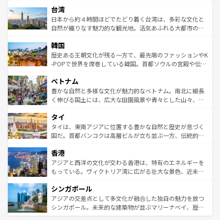
文化や歴史が息づいている。「アロハスピリット」と呼ば
ストラリア東海岸北部に広がる大サンゴ礁地帯グレートバ
ならではの贅沢な旅のスタイルだ。 なお、新着のアメリカ
台湾
れるおもてなしの心で訪れる人々を迎えてくれるハワイの
リアリーフや大陸中央部にそびえるウルル（エアーズロッ
情報は
コンテンツ一覧
を参照してほしい。
人々、おいしいローカルフードやハワイアンミュージッ
ク）、タスマニアの美しい原生林やケアンズの熱帯雨林な
日本から約４時間ほどでたどり着く台湾は、多彩な文化と
ク、伝統的なフラダンスなど、すべてがハワイの魅力を彩
ど、見どころがたくさん。また、カフェやワイン、オージ
自然が織りなす魅力的な観光地。活気あふれる大都市の台
っている。訪れるたびに新しい発見と感動が待っているハ
ービーフなどの食文化も豊かで、美味しいものであふれて
北やノスタルジックな町並みが人気な九份（ジォウフェ
ワイを、存分に味わってほしい。 なお、新着のハワイ情報
韓国
いる。アクティビティも充実しており、サーフィンやダイ
ン）、静ひつな山岳地帯である台湾東部など、都市の喧騒
は
コンテンツ一覧
を参照してほしい。
ビング、ハイキングなど、アウトドア好きにはたまらな
と山間の静けさが共存しており、訪れる人に新しい発見と
歴史ある王朝文化が残る一方で、最先端のファッションやK
い。オーストラリアの多彩な魅力を存分に味わいつくそ
驚きをもたらしてくれる。また、奥深い台湾の食文化も魅
-POPで世界を席巻している韓国。首都ソウルの宮殿や伝統
う。 なお、新着のオーストラリア情報は
コンテンツ一覧
を
力で、夜市などの屋台グルメから高級料理、ヘルシーで美
家屋が並ぶエリアでは韓国の歴史と文化に浸ることがで
参照してほしい。
ベトナム
容にもいいと評判のスイーツなど、バラエティ豊かな料理
き、地方に足を延ばせば四季折々の自然美を楽しむことが
が味わえる。 なお、新着の台湾情報は
コンテンツ一覧
を参
できる。そして、キムチや焼肉、絶品のストリートフード
豊かな自然と多様な文化が魅力的なベトナム。南北に細長
照してほしい。
まで、さまざまな韓国料理が待っている。夜には、韓国な
く伸びる国土には、広大な田園風景や青々とした山々、世
らではのナイトライフも堪能できる。あたたかいホスピタ
界遺産に登録された壮大な自然景観が点在し、都市部では
タイ
リティに包まれながら、韓国の多彩な魅力を心ゆくまで味
急速な発展と共に伝統が息づく。ハノイの古い町並みやホ
わってみてほしい。 なお、新着の韓国情報は
コンテンツ一
ーチミン市のフランス統治時代の建物も、独特の雰囲気を
タイは、東南アジアに位置する豊かな自然と歴史が息づく
覧
を参照してほしい。
醸し出している。また、バラエティの豊かさとおいしさで
国だ。首都バンコクは高層ビルが立ち並ぶ一方、伝統的な
世界中の食通を魅了してやまないベトナム料理も魅力のひ
寺院や市場がいたるところに点在し、古きよき文化と現代
香港
とつ。フォーやバインミー、ベトナムコーヒーなどは、ぜ
の活気が交差している。北部ではチェンマイなどの山岳地
ひ現地で味わいたい。どの地域を訪れてもあたたかい人々
帯で自然と触れ合い、南部ではプーケットやクラビの美し
アジアと西洋の文化が交わる香港は、特有のエネルギーを
が旅行者を迎えてくれるので、きっと忘れられない旅にな
いビーチでリゾート気分を楽しむことができる。タイ料理
もっている。ヴィクトリア湾に広がる壮大な景色、近未来
るはずだ。 なお、新着のベトナム情報は
コンテンツ一覧
を
は世界的に有名で、屋台から高級レストランまで味覚を刺
的なアートスポット、そして歴史と現代が融合した町並
参照してほしい。
シンガポール
激する。気候は一年中温暖で、どの季節にも異なる楽しみ
み、どこを訪れても感動するはず。観光スポットが密集し
が待っている。親しみやすいタイの人々、仏教を中心とし
ており、効率よく見どころを回れるのも魅力。息をのむよ
アジアの交差点として多文化が融合した独自の魅力を放つ
た文化、そして多様な観光資源が、訪れる旅人を魅了し続
うな絶景から文化的な体験まで、香港を存分に楽しみ尽く
シンガポール。未来的な建築物が並ぶマリーナベイ、歴史
ける。 なお、新着のタイ情報は
コンテンツ一覧
を参照して
そう。 なお、新着の香港情報は
コンテンツ一覧
を参照して
と伝統を感じられるエスニックタウン、多数の緑豊かな公