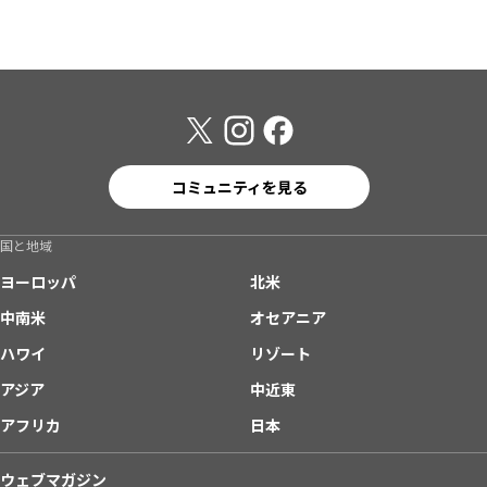
コミュニティを見る
国と地域
ヨーロッパ
北米
中南米
オセアニア
ハワイ
リゾート
アジア
中近東
アフリカ
日本
ウェブマガジン