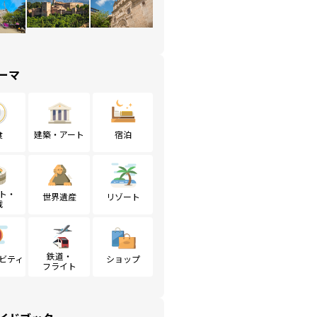
ーマ
食
建築・アート
宿泊
ト・
世界遺産
リゾート
戦
鉄道・
ビティ
ショップ
フライト