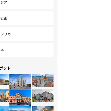
アジア
中近東
アフリカ
日本
ポット