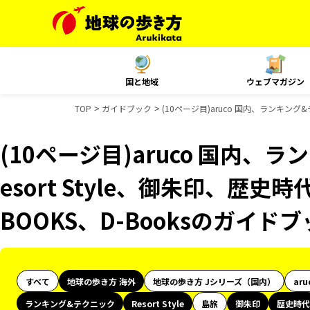
国と地域
ウェブマガジン
TOP
ガイドブック
(10ページ目)aruco 国内、ランキング&
(10ページ目)aruco 国内、
esort Style、御朱印、歴史
BOOKS、D-Booksのガイド
すべて
地球の歩き方 海外
地球の歩き方 Jシリーズ（国内）
aru
ランキング&テクニック
Resort Style
島旅
御朱印
歴史時代