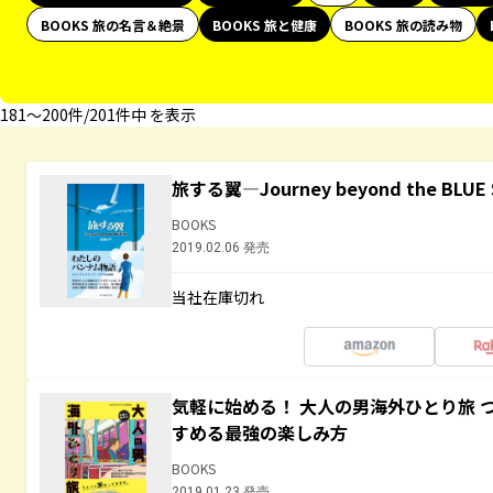
BOOKS 旅の名言＆絶景
BOOKS 旅と健康
BOOKS 旅の読み物
181〜200件/201件中 を表示
旅する翼―Journey beyond the BLUE 
BOOKS
2019.02.06 発売
当社在庫切れ
気軽に始める！ 大人の男海外ひとり旅 
すめる最強の楽しみ方
BOOKS
2019.01.23 発売