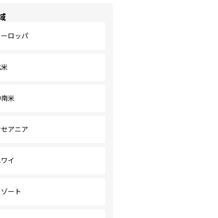
域
ヨーロッパ
北米
中南米
オセアニア
ハワイ
リゾート