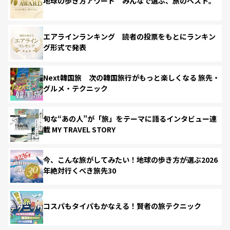
地球の歩き方アワード みんなで選ぶ、旅のベスト。
エアラインランキング 読者の投票をもとにランキン
グ形式で発表
Next韓国旅 次の韓国旅行がもっと楽しくなる 旅先・
グルメ・テクニック
旬な“あの人”が「旅」をテーマに語るインタビュー連
載 MY TRAVEL STORY
今、こんな旅がしてみたい！地球の歩き方が選ぶ2026
年絶対行くべき旅先30
コスパもタイパもかなえる！賢者の旅テクニック