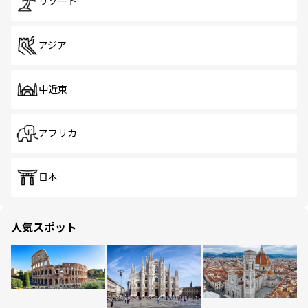
リゾート
アジア
中近東
アフリカ
日本
人気スポット