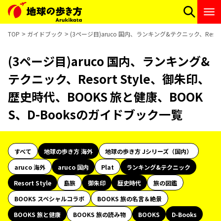
TOP
ガイドブック
(3ページ目)aruco 国内、ランキング&テクニック、Resor
(3ページ目)aruco 国内、ランキング&
テクニック、Resort Style、御朱印、
歴史時代、BOOKS 旅と健康、BOOK
S、D-Booksのガイドブック一覧
すべて
地球の歩き方 海外
地球の歩き方 Jシリーズ（国内）
aruco 海外
aruco 国内
Plat
ランキング&テクニック
Resort Style
島旅
御朱印
歴史時代
旅の図鑑
BOOKS スペシャルコラボ
BOOKS 旅の名言＆絶景
BOOKS 旅と健康
BOOKS 旅の読み物
BOOKS
D-Books