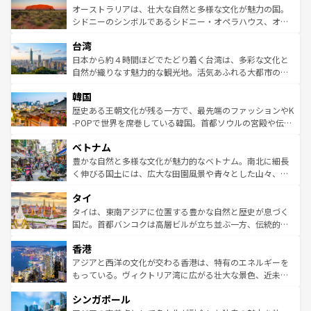
文化が魅力。旅行者はアメリカの各地域で異なる魅力を楽
島だが、静かな自然を求めるならマウイ島やカウアイ島が
オーストラリアは、壮大な自然と多様な文化が魅力の国。
しみながら、その多様性と豊かな歴史を感じることができ
おすすめ。エメラルドグリーンに輝く海をはじめ、豊かな
シドニーのシンボルであるシドニー・オペラハウス、オー
るだろう。車でのロードトリップや列車の旅も、アメリカ
文化や歴史が息づいている。「アロハスピリット」と呼ば
ストラリア東海岸北部に広がる大サンゴ礁地帯グレートバ
ならではの贅沢な旅のスタイルだ。 なお、新着のアメリカ
台湾
れるおもてなしの心で訪れる人々を迎えてくれるハワイの
リアリーフや大陸中央部にそびえるウルル（エアーズロッ
情報は
コンテンツ一覧
を参照してほしい。
人々、おいしいローカルフードやハワイアンミュージッ
ク）、タスマニアの美しい原生林やケアンズの熱帯雨林な
日本から約４時間ほどでたどり着く台湾は、多彩な文化と
ク、伝統的なフラダンスなど、すべてがハワイの魅力を彩
ど、見どころがたくさん。また、カフェやワイン、オージ
自然が織りなす魅力的な観光地。活気あふれる大都市の台
っている。訪れるたびに新しい発見と感動が待っているハ
ービーフなどの食文化も豊かで、美味しいものであふれて
北やノスタルジックな町並みが人気な九份（ジォウフェ
ワイを、存分に味わってほしい。 なお、新着のハワイ情報
韓国
いる。アクティビティも充実しており、サーフィンやダイ
ン）、静ひつな山岳地帯である台湾東部など、都市の喧騒
は
コンテンツ一覧
を参照してほしい。
ビング、ハイキングなど、アウトドア好きにはたまらな
と山間の静けさが共存しており、訪れる人に新しい発見と
歴史ある王朝文化が残る一方で、最先端のファッションやK
い。オーストラリアの多彩な魅力を存分に味わいつくそ
驚きをもたらしてくれる。また、奥深い台湾の食文化も魅
-POPで世界を席巻している韓国。首都ソウルの宮殿や伝統
う。 なお、新着のオーストラリア情報は
コンテンツ一覧
を
力で、夜市などの屋台グルメから高級料理、ヘルシーで美
家屋が並ぶエリアでは韓国の歴史と文化に浸ることがで
参照してほしい。
ベトナム
容にもいいと評判のスイーツなど、バラエティ豊かな料理
き、地方に足を延ばせば四季折々の自然美を楽しむことが
が味わえる。 なお、新着の台湾情報は
コンテンツ一覧
を参
できる。そして、キムチや焼肉、絶品のストリートフード
豊かな自然と多様な文化が魅力的なベトナム。南北に細長
照してほしい。
まで、さまざまな韓国料理が待っている。夜には、韓国な
く伸びる国土には、広大な田園風景や青々とした山々、世
らではのナイトライフも堪能できる。あたたかいホスピタ
界遺産に登録された壮大な自然景観が点在し、都市部では
タイ
リティに包まれながら、韓国の多彩な魅力を心ゆくまで味
急速な発展と共に伝統が息づく。ハノイの古い町並みやホ
わってみてほしい。 なお、新着の韓国情報は
コンテンツ一
ーチミン市のフランス統治時代の建物も、独特の雰囲気を
タイは、東南アジアに位置する豊かな自然と歴史が息づく
覧
を参照してほしい。
醸し出している。また、バラエティの豊かさとおいしさで
国だ。首都バンコクは高層ビルが立ち並ぶ一方、伝統的な
世界中の食通を魅了してやまないベトナム料理も魅力のひ
寺院や市場がいたるところに点在し、古きよき文化と現代
香港
とつ。フォーやバインミー、ベトナムコーヒーなどは、ぜ
の活気が交差している。北部ではチェンマイなどの山岳地
ひ現地で味わいたい。どの地域を訪れてもあたたかい人々
帯で自然と触れ合い、南部ではプーケットやクラビの美し
アジアと西洋の文化が交わる香港は、特有のエネルギーを
が旅行者を迎えてくれるので、きっと忘れられない旅にな
いビーチでリゾート気分を楽しむことができる。タイ料理
もっている。ヴィクトリア湾に広がる壮大な景色、近未来
るはずだ。 なお、新着のベトナム情報は
コンテンツ一覧
を
は世界的に有名で、屋台から高級レストランまで味覚を刺
的なアートスポット、そして歴史と現代が融合した町並
参照してほしい。
シンガポール
激する。気候は一年中温暖で、どの季節にも異なる楽しみ
み、どこを訪れても感動するはず。観光スポットが密集し