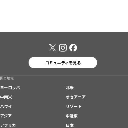
コミュニティを見る
国と地域
ヨーロッパ
北米
中南米
オセアニア
ハワイ
リゾート
アジア
中近東
アフリカ
日本