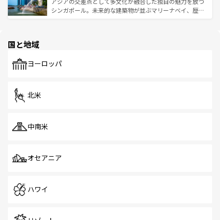
が待っている。親しみやすいタイの人々、仏教を中心とし
ており、効率よく見どころを回れるのも魅力。息をのむよ
アジアの交差点として多文化が融合した独自の魅力を放つ
た文化、そして多様な観光資源が、訪れる旅人を魅了し続
うな絶景から文化的な体験まで、香港を存分に楽しみ尽く
シンガポール。未来的な建築物が並ぶマリーナベイ、歴史
ける。 なお、新着のタイ情報は
コンテンツ一覧
を参照して
そう。 なお、新着の香港情報は
コンテンツ一覧
を参照して
と伝統を感じられるエスニックタウン、多数の緑豊かな公
ほしい。
ほしい。
園や自然保護区など、自然が調和した近代的な景観と文化
の多様性あふれるカラフルな町は、どこを歩いても新しい
国と地域
発見がある。さらに、治安のよさや充実した公共交通機関
も、旅行者にとっては魅力的なポイント。グルメも豊富
で、ホーカーズは地元の風情を楽しめる外せないスポット
ヨーロッパ
だ。訪れる人を飽きさせないシンガポールで、多様な魅力
を体感しよう。 なお、新着のシンガポール情報は
コンテン
ツ一覧
を参照してほしい。
北米
中南米
オセアニア
ハワイ