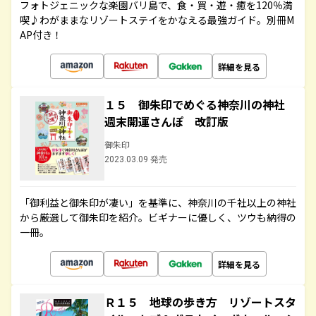
フォトジェニックな楽園バリ島で、食・買・遊・癒を120％満
喫♪わがままなリゾートステイをかなえる最強ガイド。別冊M
AP付き！
詳細を見る
１５ 御朱印でめぐる神奈川の神社
週末開運さんぽ 改訂版
御朱印
2023.03.09 発売
「御利益と御朱印が凄い」を基準に、神奈川の千社以上の神社
から厳選して御朱印を紹介。ビギナーに優しく、ツウも納得の
一冊。
詳細を見る
Ｒ１５ 地球の歩き方 リゾートスタ