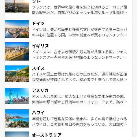
れる闘牛、そして美味しいタパスが生活の一部となってい
ット
しい。
る。首都マドリードの洗練された雰囲気や、バルセロナの
フランスは、世界中の旅行者を魅了し続けるヨーロッパ屈
アートに溢れた街角から、地方では古代ローマ遺跡や中世
指の観光地だ。首都パリのエッフェル塔やルーブル美術館
の城塞都市、穏やかなビーチリゾートまで多彩な表情を見
といった象徴的なスポットから、田舎町の古風な美しさま
せる。地方によって風土や気候が異なるスペインはその個
ドイツ
で、幅広い魅力が詰まっている。華麗な宮殿、歴史的な大
性で訪れる人を魅了する。 なお、新着のスペイン情報は
コ
聖堂、美しいビーチ、そして豊かな自然が、訪れる者を心
ドイツは、豊かな歴史と多彩な文化が交差するヨーロッパ
ンテンツ一覧
を参照してほしい。
から魅了する。また、フランスは美食の国としても知ら
の中心に位置する国。中世の街並みが残るロマンチック街
れ、フランス料理はユネスコ無形文化遺産にも登録されて
道から、未来を先取りするようなモダンな都市まで多様な
イギリス
いる。シャンパンの発祥地であるランス、プロヴァンスの
顔を持つこの国は、どこを歩いても飽きることがない。ベ
香り高いラベンダー畑など、多彩な楽しみ方が可能だ。さ
ルリンの文化的活気、バイエルン州のアルプスの絶景、そ
イギリスは、古きよき伝統と最先端が共存する国。ウェス
らに、パリ以外の地域にも魅力が溢れており、どの街角に
してライン川沿いのワイン畑といった風景は必見。ビール
トミンスター寺院や大英博物館のようなランドマーク、歴
も豊かな歴史と文化が息づいている。パリ以外の個性あふ
とソーセージを味わいながら地元の人と過ごす楽しい時間
史ある大学都市、美しい丘陵地帯や牧歌的な風景など、エ
れる地方に足を運ぶとそれぞれで全く異なる文化を体験で
スイス
は、お酒好きな人にはぜひ体験してほしい。 なお、新着の
リアごとに異なる魅力がある。また、優雅なアフタヌーン
きるだろう。 なお、新着のフランス情報は
コンテンツ一覧
ドイツ情報は
コンテンツ一覧
を参照してほしい。
ティー、ビール好きにはたまらない英国パブ、サッカー観
スイスの国土面積は九州ほどの広さだが、運行時刻が正確
を参照してほしい。
戦など、本場だからこそできる体験も豊富。イギリスを旅
な交通網が整備されており、初心者でも安心して個人旅行
して楽しみつくそう。 なお、新着のイギリス情報は
コンテ
を楽しめる。日本同様に時刻表どおりの旅が可能だ。中世
アメリカ
ンツ一覧
を参照してほしい。
の建物がそのまま残る町や、スイスならではのユニークな
博物館もあり、アルプス観光だけでなく町歩きも満喫する
アメリカ合衆国は、広大な土地と多様な文化が魅力の国。
ことができる。国民の所得が高いため物価も高いが、旅行
東海岸の都市部から西海岸のカリフォルニアまで、訪れる
者向けの交通パス提供のサービスもあり、うまく活用すれ
場所ごとに異なる風景と体験が待っている。ニューヨーク
ハワイ
ば市内交通費無料で観光を楽しむこともできる。 なお、新
のような巨大都市は、観光、ショッピング、エンターテイ
着のスイス情報は
コンテンツ一覧
を参照してほしい。
ンメントが詰まった刺激的なスポットだ。一方、アメリカ
年間を通じて温暖な気候に恵まれ、多くの島で構成される
西部には大自然が広がり、グランドキャニオンやイエロー
ハワイは、どの島も独自の魅力をもっている。大自然の神
ストーン国立公園といった絶景が堪能できる。さらに、南
秘を感じたいなら、火山が生み出した壮大な景観を誇るハ
オーストラリア
部のニューオーリンズでは、音楽と美食が融合した独特の
ワイ島は見逃せない。また、定番の観光地といえばオアフ