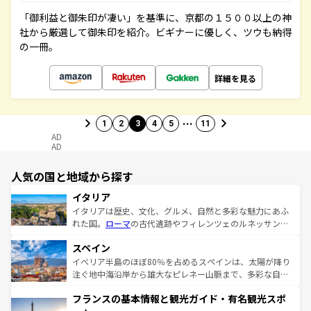
「御利益と御朱印が凄い」を基準に、京都の１５００以上の神
社から厳選して御朱印を紹介。ビギナーに優しく、ツウも納得
の一冊。
詳細を見る
…
1
2
3
4
5
11
AD
AD
人気の国と地域から探す
イタリア
イタリアは歴史、文化、グルメ、自然と多彩な魅力にあふ
れた国。
ローマ
の古代遺跡やフィレンツェのルネッサンス
美術、ヴェネツィアの運河など、歴史あるスポットはもち
スペイン
ろん、トスカーナの美しい田園風景やアマルフィ海岸の絶
景など、自然景観も見逃せない。観光の合間には、本場の
イベリア半島のほぼ80％を占めるスペインは、太陽が降り
ピザやパスタなど、絶品のイタリア料理を堪能することも
注ぐ地中海沿岸から雄大なピレネー山脈まで、多彩な自然
できる。朝目覚めてから夜眠るまで、すべての瞬間を楽し
と文化が詰まったヨーロッパ屈指の旅行先だ。多様な地域
フランスの基本情報と観光ガイド・有名観光スポ
ませてくれるイタリアで、忘れられない旅をしてみよう！
文化が根付くこの国では、情熱的なフラメンコ、熱気あふ
なお、新着のイタリア情報は
コンテンツ一覧
を参照してほ