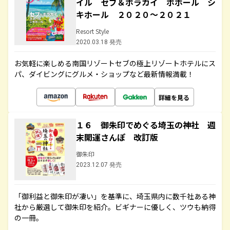
イル セブ＆ボラカイ ボホール シ
キホール ２０２０～２０２１
Resort Style
2020.03.18 発売
お気軽に楽しめる南国リゾートセブの極上リゾートホテルにス
パ、ダイビングにグルメ・ショップなど最新情報満載！
詳細を見る
１６ 御朱印でめぐる埼玉の神社 週
末開運さんぽ 改訂版
御朱印
2023.12.07 発売
「御利益と御朱印が凄い」を基準に、埼玉県内に数千社ある神
社から厳選して御朱印を紹介。ビギナーに優しく、ツウも納得
の一冊。