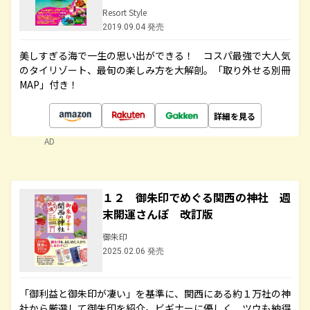
Resort Style
2019.09.04 発売
美しすぎる海で一生の思い出ができる！ コスパ最強で大人気
のタイリゾート、最旬の楽しみ方を大解剖。「取り外せる別冊
MAP」付き！
詳細を見る
AD
１２ 御朱印でめぐる関西の神社 週
末開運さんぽ 改訂版
御朱印
2025.02.06 発売
「御利益と御朱印が凄い」を基準に、関西にある約１万社の神
社から厳選して御朱印を紹介。ビギナーに優しく、ツウも納得