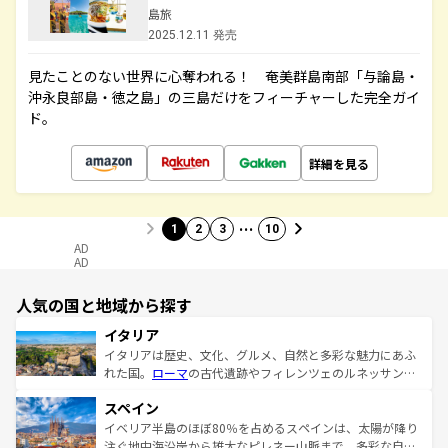
島旅
2025.12.11 発売
見たことのない世界に心奪われる！ 奄美群島南部「与論島・
沖永良部島・徳之島」の三島だけをフィーチャーした完全ガイ
ド。
詳細を見る
…
1
2
3
10
AD
AD
人気の国と地域から探す
イタリア
イタリアは歴史、文化、グルメ、自然と多彩な魅力にあふ
れた国。
ローマ
の古代遺跡やフィレンツェのルネッサンス
美術、ヴェネツィアの運河など、歴史あるスポットはもち
スペイン
ろん、トスカーナの美しい田園風景やアマルフィ海岸の絶
景など、自然景観も見逃せない。観光の合間には、本場の
イベリア半島のほぼ80％を占めるスペインは、太陽が降り
ピザやパスタなど、絶品のイタリア料理を堪能することも
注ぐ地中海沿岸から雄大なピレネー山脈まで、多彩な自然