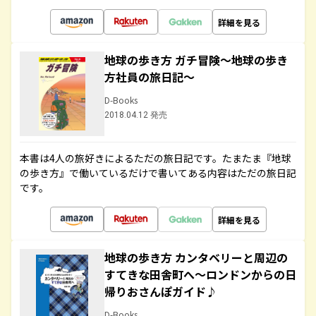
詳細を見る
地球の歩き方 ガチ冒険～地球の歩き
方社員の旅日記～
D-Books
2018.04.12 発売
本書は4人の旅好きによるただの旅日記です。たまたま『地球
の歩き方』で働いているだけで書いてある内容はただの旅日記
です。
詳細を見る
地球の歩き方 カンタベリーと周辺の
すてきな田舎町へ～ロンドンからの日
帰りおさんぽガイド♪
D-Books