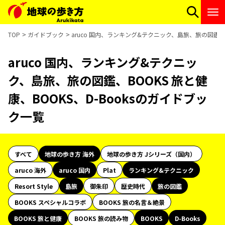
TOP
ガイドブック
aruco 国内、ランキング&テクニック、島旅、旅の図鑑、B
aruco 国内、ランキング&テクニッ
ク、島旅、旅の図鑑、BOOKS 旅と健
康、BOOKS、D-Booksのガイドブッ
ク一覧
すべて
地球の歩き方 海外
地球の歩き方 Jシリーズ（国内）
aruco 海外
aruco 国内
Plat
ランキング&テクニック
Resort Style
島旅
御朱印
歴史時代
旅の図鑑
BOOKS スペシャルコラボ
BOOKS 旅の名言＆絶景
BOOKS 旅と健康
BOOKS 旅の読み物
BOOKS
D-Books