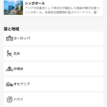
参照してほしい。
シンガポール
激する。気候は一年中温暖で、どの季節にも異なる楽しみ
み、どこを訪れても感動するはず。観光スポットが密集し
が待っている。親しみやすいタイの人々、仏教を中心とし
ており、効率よく見どころを回れるのも魅力。息をのむよ
アジアの交差点として多文化が融合した独自の魅力を放つ
た文化、そして多様な観光資源が、訪れる旅人を魅了し続
うな絶景から文化的な体験まで、香港を存分に楽しみ尽く
シンガポール。未来的な建築物が並ぶマリーナベイ、歴史
ける。 なお、新着のタイ情報は
コンテンツ一覧
を参照して
そう。 なお、新着の香港情報は
コンテンツ一覧
を参照して
と伝統を感じられるエスニックタウン、多数の緑豊かな公
ほしい。
ほしい。
園や自然保護区など、自然が調和した近代的な景観と文化
の多様性あふれるカラフルな町は、どこを歩いても新しい
国と地域
発見がある。さらに、治安のよさや充実した公共交通機関
も、旅行者にとっては魅力的なポイント。グルメも豊富
で、ホーカーズは地元の風情を楽しめる外せないスポット
ヨーロッパ
だ。訪れる人を飽きさせないシンガポールで、多様な魅力
を体感しよう。 なお、新着のシンガポール情報は
コンテン
ツ一覧
を参照してほしい。
北米
中南米
オセアニア
ハワイ