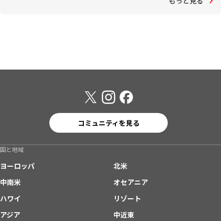
もっと見る
コミュニティを見る
国と地域
ヨーロッパ
北米
中南米
オセアニア
ハワイ
リゾート
アジア
中近東