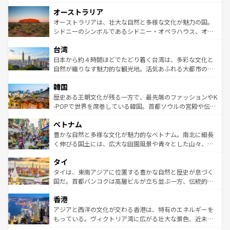
ストーン国立公園といった絶景が堪能できる。さらに、南
秘を感じたいなら、火山が生み出した壮大な景観を誇るハ
オーストラリア
部のニューオーリンズでは、音楽と美食が融合した独特の
ワイ島は見逃せない。また、定番の観光地といえばオアフ
文化が魅力。旅行者はアメリカの各地域で異なる魅力を楽
島だが、静かな自然を求めるならマウイ島やカウアイ島が
オーストラリアは、壮大な自然と多様な文化が魅力の国。
しみながら、その多様性と豊かな歴史を感じることができ
おすすめ。エメラルドグリーンに輝く海をはじめ、豊かな
シドニーのシンボルであるシドニー・オペラハウス、オー
るだろう。車でのロードトリップや列車の旅も、アメリカ
文化や歴史が息づいている。「アロハスピリット」と呼ば
ストラリア東海岸北部に広がる大サンゴ礁地帯グレートバ
ならではの贅沢な旅のスタイルだ。 なお、新着のアメリカ
台湾
れるおもてなしの心で訪れる人々を迎えてくれるハワイの
リアリーフや大陸中央部にそびえるウルル（エアーズロッ
情報は
コンテンツ一覧
を参照してほしい。
人々、おいしいローカルフードやハワイアンミュージッ
ク）、タスマニアの美しい原生林やケアンズの熱帯雨林な
日本から約４時間ほどでたどり着く台湾は、多彩な文化と
ク、伝統的なフラダンスなど、すべてがハワイの魅力を彩
ど、見どころがたくさん。また、カフェやワイン、オージ
自然が織りなす魅力的な観光地。活気あふれる大都市の台
っている。訪れるたびに新しい発見と感動が待っているハ
ービーフなどの食文化も豊かで、美味しいものであふれて
北やノスタルジックな町並みが人気な九份（ジォウフェ
ワイを、存分に味わってほしい。 なお、新着のハワイ情報
韓国
いる。アクティビティも充実しており、サーフィンやダイ
ン）、静ひつな山岳地帯である台湾東部など、都市の喧騒
は
コンテンツ一覧
を参照してほしい。
ビング、ハイキングなど、アウトドア好きにはたまらな
と山間の静けさが共存しており、訪れる人に新しい発見と
歴史ある王朝文化が残る一方で、最先端のファッションやK
い。オーストラリアの多彩な魅力を存分に味わいつくそ
驚きをもたらしてくれる。また、奥深い台湾の食文化も魅
-POPで世界を席巻している韓国。首都ソウルの宮殿や伝統
う。 なお、新着のオーストラリア情報は
コンテンツ一覧
を
力で、夜市などの屋台グルメから高級料理、ヘルシーで美
家屋が並ぶエリアでは韓国の歴史と文化に浸ることがで
参照してほしい。
ベトナム
容にもいいと評判のスイーツなど、バラエティ豊かな料理
き、地方に足を延ばせば四季折々の自然美を楽しむことが
が味わえる。 なお、新着の台湾情報は
コンテンツ一覧
を参
できる。そして、キムチや焼肉、絶品のストリートフード
豊かな自然と多様な文化が魅力的なベトナム。南北に細長
照してほしい。
まで、さまざまな韓国料理が待っている。夜には、韓国な
く伸びる国土には、広大な田園風景や青々とした山々、世
らではのナイトライフも堪能できる。あたたかいホスピタ
界遺産に登録された壮大な自然景観が点在し、都市部では
タイ
リティに包まれながら、韓国の多彩な魅力を心ゆくまで味
急速な発展と共に伝統が息づく。ハノイの古い町並みやホ
わってみてほしい。 なお、新着の韓国情報は
コンテンツ一
ーチミン市のフランス統治時代の建物も、独特の雰囲気を
タイは、東南アジアに位置する豊かな自然と歴史が息づく
覧
を参照してほしい。
醸し出している。また、バラエティの豊かさとおいしさで
国だ。首都バンコクは高層ビルが立ち並ぶ一方、伝統的な
世界中の食通を魅了してやまないベトナム料理も魅力のひ
寺院や市場がいたるところに点在し、古きよき文化と現代
香港
とつ。フォーやバインミー、ベトナムコーヒーなどは、ぜ
の活気が交差している。北部ではチェンマイなどの山岳地
ひ現地で味わいたい。どの地域を訪れてもあたたかい人々
帯で自然と触れ合い、南部ではプーケットやクラビの美し
アジアと西洋の文化が交わる香港は、特有のエネルギーを
が旅行者を迎えてくれるので、きっと忘れられない旅にな
いビーチでリゾート気分を楽しむことができる。タイ料理
もっている。ヴィクトリア湾に広がる壮大な景色、近未来
るはずだ。 なお、新着のベトナム情報は
コンテンツ一覧
を
は世界的に有名で、屋台から高級レストランまで味覚を刺
的なアートスポット、そして歴史と現代が融合した町並