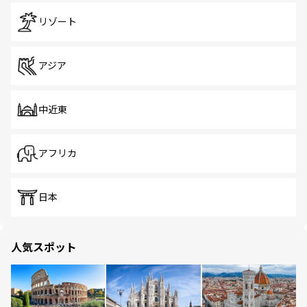
リゾート
アジア
中近東
アフリカ
日本
人気スポット