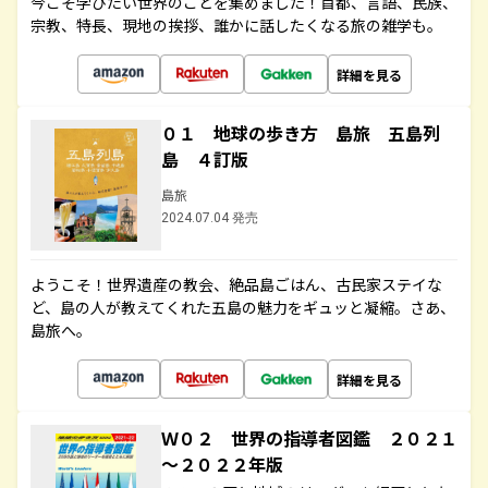
今こそ学びたい世界のことを集めました！首都、言語、民族、
宗教、特長、現地の挨拶、誰かに話したくなる旅の雑学も。
詳細を見る
０１ 地球の歩き方 島旅 五島列
島 ４訂版
島旅
2024.07.04 発売
ようこそ！世界遺産の教会、絶品島ごはん、古民家ステイな
ど、島の人が教えてくれた五島の魅力をギュッと凝縮。さあ、
島旅へ。
詳細を見る
Ｗ０２ 世界の指導者図鑑 ２０２１
～２０２２年版