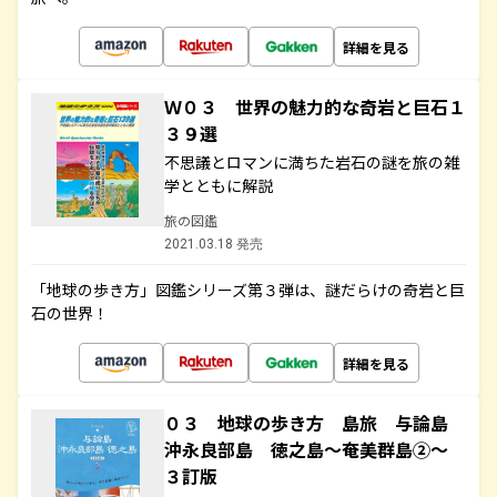
詳細を見る
Ｗ０３ 世界の魅力的な奇岩と巨石１
３９選
不思議とロマンに満ちた岩石の謎を旅の雑
学とともに解説
旅の図鑑
2021.03.18 発売
「地球の歩き方」図鑑シリーズ第３弾は、謎だらけの奇岩と巨
石の世界！
詳細を見る
０３ 地球の歩き方 島旅 与論島
沖永良部島 徳之島～奄美群島②～
３訂版