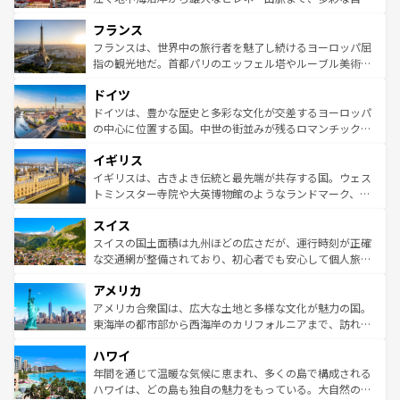
できる。朝目覚めてから夜眠るまで、すべての瞬間を楽し
と文化が詰まったヨーロッパ屈指の旅行先だ。多様な地域
フランス
ませてくれるイタリアで、忘れられない旅をしてみよう！
文化が根付くこの国では、情熱的なフラメンコ、熱気あふ
なお、新着のイタリア情報は
コンテンツ一覧
を参照してほ
れる闘牛、そして美味しいタパスが生活の一部となってい
フランスは、世界中の旅行者を魅了し続けるヨーロッパ屈
しい。
る。首都マドリードの洗練された雰囲気や、バルセロナの
指の観光地だ。首都パリのエッフェル塔やルーブル美術館
アートに溢れた街角から、地方では古代ローマ遺跡や中世
といった象徴的なスポットから、田舎町の古風な美しさま
ドイツ
の城塞都市、穏やかなビーチリゾートまで多彩な表情を見
で、幅広い魅力が詰まっている。華麗な宮殿、歴史的な大
せる。地方によって風土や気候が異なるスペインはその個
聖堂、美しいビーチ、そして豊かな自然が、訪れる者を心
ドイツは、豊かな歴史と多彩な文化が交差するヨーロッパ
性で訪れる人を魅了する。 なお、新着のスペイン情報は
コ
から魅了する。また、フランスは美食の国としても知ら
の中心に位置する国。中世の街並みが残るロマンチック街
ンテンツ一覧
を参照してほしい。
れ、フランス料理はユネスコ無形文化遺産にも登録されて
道から、未来を先取りするようなモダンな都市まで多様な
イギリス
いる。シャンパンの発祥地であるランス、プロヴァンスの
顔を持つこの国は、どこを歩いても飽きることがない。ベ
香り高いラベンダー畑など、多彩な楽しみ方が可能だ。さ
ルリンの文化的活気、バイエルン州のアルプスの絶景、そ
イギリスは、古きよき伝統と最先端が共存する国。ウェス
らに、パリ以外の地域にも魅力が溢れており、どの街角に
してライン川沿いのワイン畑といった風景は必見。ビール
トミンスター寺院や大英博物館のようなランドマーク、歴
も豊かな歴史と文化が息づいている。パリ以外の個性あふ
とソーセージを味わいながら地元の人と過ごす楽しい時間
史ある大学都市、美しい丘陵地帯や牧歌的な風景など、エ
れる地方に足を運ぶとそれぞれで全く異なる文化を体験で
スイス
は、お酒好きな人にはぜひ体験してほしい。 なお、新着の
リアごとに異なる魅力がある。また、優雅なアフタヌーン
きるだろう。 なお、新着のフランス情報は
コンテンツ一覧
ドイツ情報は
コンテンツ一覧
を参照してほしい。
ティー、ビール好きにはたまらない英国パブ、サッカー観
スイスの国土面積は九州ほどの広さだが、運行時刻が正確
を参照してほしい。
戦など、本場だからこそできる体験も豊富。イギリスを旅
な交通網が整備されており、初心者でも安心して個人旅行
して楽しみつくそう。 なお、新着のイギリス情報は
コンテ
を楽しめる。日本同様に時刻表どおりの旅が可能だ。中世
アメリカ
ンツ一覧
を参照してほしい。
の建物がそのまま残る町や、スイスならではのユニークな
博物館もあり、アルプス観光だけでなく町歩きも満喫する
アメリカ合衆国は、広大な土地と多様な文化が魅力の国。
ことができる。国民の所得が高いため物価も高いが、旅行
東海岸の都市部から西海岸のカリフォルニアまで、訪れる
者向けの交通パス提供のサービスもあり、うまく活用すれ
場所ごとに異なる風景と体験が待っている。ニューヨーク
ハワイ
ば市内交通費無料で観光を楽しむこともできる。 なお、新
のような巨大都市は、観光、ショッピング、エンターテイ
着のスイス情報は
コンテンツ一覧
を参照してほしい。
ンメントが詰まった刺激的なスポットだ。一方、アメリカ
年間を通じて温暖な気候に恵まれ、多くの島で構成される
西部には大自然が広がり、グランドキャニオンやイエロー
ハワイは、どの島も独自の魅力をもっている。大自然の神