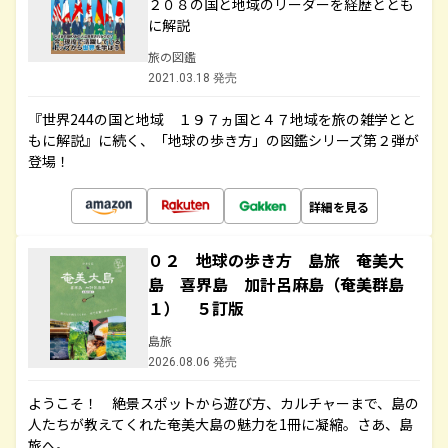
２０８の国と地域のリーダーを経歴ととも
に解説
旅の図鑑
2021.03.18 発売
『世界244の国と地域 １９７ヵ国と４７地域を旅の雑学とと
もに解説』に続く、「地球の歩き方」の図鑑シリーズ第２弾が
登場！
詳細を見る
０２ 地球の歩き方 島旅 奄美大
島 喜界島 加計呂麻島（奄美群島
１） ５訂版
島旅
2026.08.06 発売
ようこそ！ 絶景スポットから遊び方、カルチャーまで、島の
人たちが教えてくれた奄美大島の魅力を1冊に凝縮。さあ、島
旅へ。