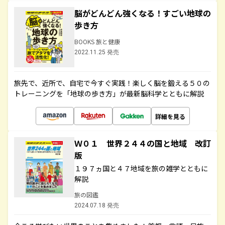
脳がどんどん強くなる！すごい地球の
歩き方
BOOKS 旅と健康
2022.11.25 発売
旅先で、近所で、自宅で今すぐ実践！楽しく脳を鍛える５０の
トレーニングを「地球の歩き方」が最新脳科学とともに解説
詳細を見る
Ｗ０１ 世界２４４の国と地域 改訂
版
１９７ヵ国と４７地域を旅の雑学とともに
解説
旅の図鑑
2024.07.18 発売