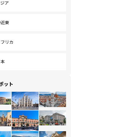
アジア
中近東
アフリカ
日本
ポット