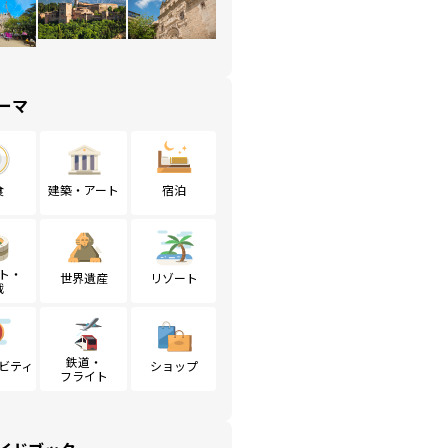
ーマ
食
建築・アート
宿泊
ト・
世界遺産
リゾート
戦
鉄道・
ビティ
ショップ
フライト