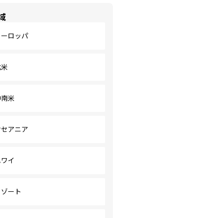
域
ヨーロッパ
北米
中南米
オセアニア
ハワイ
リゾート