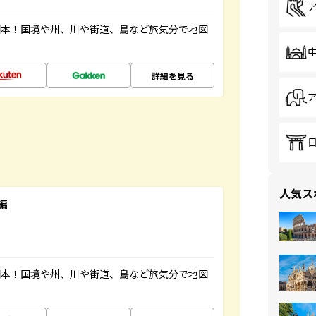
図本！国境や州、川や街道、島など旅気分で地図
詳細を見る
人気ス
編
図本！国境や州、川や街道、島など旅気分で地図