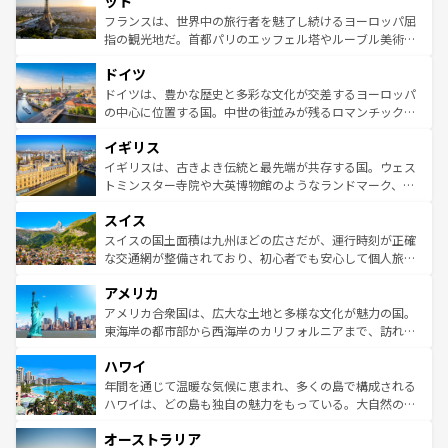
ット
しい。
る。首都マドリードの洗練された雰囲気や、バルセロナの
フランスは、世界中の旅行者を魅了し続けるヨーロッパ屈
アートに溢れた街角から、地方では古代ローマ遺跡や中世
指の観光地だ。首都パリのエッフェル塔やルーブル美術館
の城塞都市、穏やかなビーチリゾートまで多彩な表情を見
といった象徴的なスポットから、田舎町の古風な美しさま
せる。地方によって風土や気候が異なるスペインはその個
ドイツ
で、幅広い魅力が詰まっている。華麗な宮殿、歴史的な大
性で訪れる人を魅了する。 なお、新着のスペイン情報は
コ
聖堂、美しいビーチ、そして豊かな自然が、訪れる者を心
ドイツは、豊かな歴史と多彩な文化が交差するヨーロッパ
ンテンツ一覧
を参照してほしい。
から魅了する。また、フランスは美食の国としても知ら
の中心に位置する国。中世の街並みが残るロマンチック街
れ、フランス料理はユネスコ無形文化遺産にも登録されて
道から、未来を先取りするようなモダンな都市まで多様な
イギリス
いる。シャンパンの発祥地であるランス、プロヴァンスの
顔を持つこの国は、どこを歩いても飽きることがない。ベ
香り高いラベンダー畑など、多彩な楽しみ方が可能だ。さ
ルリンの文化的活気、バイエルン州のアルプスの絶景、そ
イギリスは、古きよき伝統と最先端が共存する国。ウェス
らに、パリ以外の地域にも魅力が溢れており、どの街角に
してライン川沿いのワイン畑といった風景は必見。ビール
トミンスター寺院や大英博物館のようなランドマーク、歴
も豊かな歴史と文化が息づいている。パリ以外の個性あふ
とソーセージを味わいながら地元の人と過ごす楽しい時間
史ある大学都市、美しい丘陵地帯や牧歌的な風景など、エ
れる地方に足を運ぶとそれぞれで全く異なる文化を体験で
スイス
は、お酒好きな人にはぜひ体験してほしい。 なお、新着の
リアごとに異なる魅力がある。また、優雅なアフタヌーン
きるだろう。 なお、新着のフランス情報は
コンテンツ一覧
ドイツ情報は
コンテンツ一覧
を参照してほしい。
ティー、ビール好きにはたまらない英国パブ、サッカー観
スイスの国土面積は九州ほどの広さだが、運行時刻が正確
を参照してほしい。
戦など、本場だからこそできる体験も豊富。イギリスを旅
な交通網が整備されており、初心者でも安心して個人旅行
して楽しみつくそう。 なお、新着のイギリス情報は
コンテ
を楽しめる。日本同様に時刻表どおりの旅が可能だ。中世
アメリカ
ンツ一覧
を参照してほしい。
の建物がそのまま残る町や、スイスならではのユニークな
博物館もあり、アルプス観光だけでなく町歩きも満喫する
アメリカ合衆国は、広大な土地と多様な文化が魅力の国。
ことができる。国民の所得が高いため物価も高いが、旅行
東海岸の都市部から西海岸のカリフォルニアまで、訪れる
者向けの交通パス提供のサービスもあり、うまく活用すれ
場所ごとに異なる風景と体験が待っている。ニューヨーク
ハワイ
ば市内交通費無料で観光を楽しむこともできる。 なお、新
のような巨大都市は、観光、ショッピング、エンターテイ
着のスイス情報は
コンテンツ一覧
を参照してほしい。
ンメントが詰まった刺激的なスポットだ。一方、アメリカ
年間を通じて温暖な気候に恵まれ、多くの島で構成される
西部には大自然が広がり、グランドキャニオンやイエロー
ハワイは、どの島も独自の魅力をもっている。大自然の神
ストーン国立公園といった絶景が堪能できる。さらに、南
秘を感じたいなら、火山が生み出した壮大な景観を誇るハ
オーストラリア
部のニューオーリンズでは、音楽と美食が融合した独特の
ワイ島は見逃せない。また、定番の観光地といえばオアフ