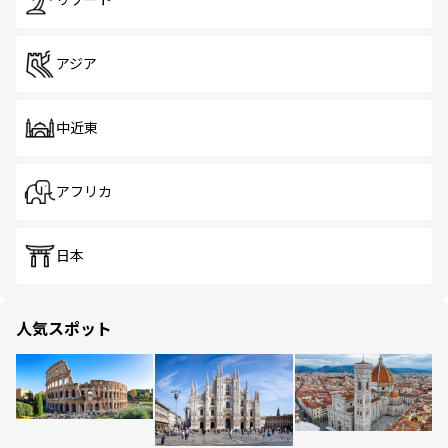
リゾート
アジア
中近東
アフリカ
日本
人気スポット