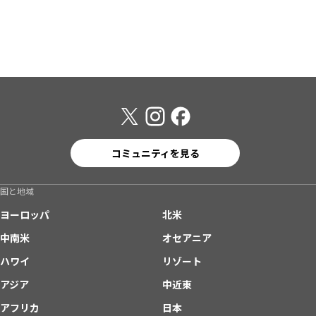
コミュニティを見る
国と地域
ヨーロッパ
北米
中南米
オセアニア
ハワイ
リゾート
アジア
中近東
アフリカ
日本