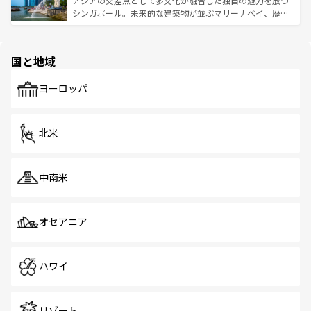
アジアの交差点として多文化が融合した独自の魅力を放つ
た文化、そして多様な観光資源が、訪れる旅人を魅了し続
うな絶景から文化的な体験まで、香港を存分に楽しみ尽く
シンガポール。未来的な建築物が並ぶマリーナベイ、歴史
ける。 なお、新着のタイ情報は
コンテンツ一覧
を参照して
そう。 なお、新着の香港情報は
コンテンツ一覧
を参照して
と伝統を感じられるエスニックタウン、多数の緑豊かな公
ほしい。
ほしい。
園や自然保護区など、自然が調和した近代的な景観と文化
の多様性あふれるカラフルな町は、どこを歩いても新しい
国と地域
発見がある。さらに、治安のよさや充実した公共交通機関
も、旅行者にとっては魅力的なポイント。グルメも豊富
で、ホーカーズは地元の風情を楽しめる外せないスポット
ヨーロッパ
だ。訪れる人を飽きさせないシンガポールで、多様な魅力
を体感しよう。 なお、新着のシンガポール情報は
コンテン
ツ一覧
を参照してほしい。
北米
中南米
オセアニア
ハワイ