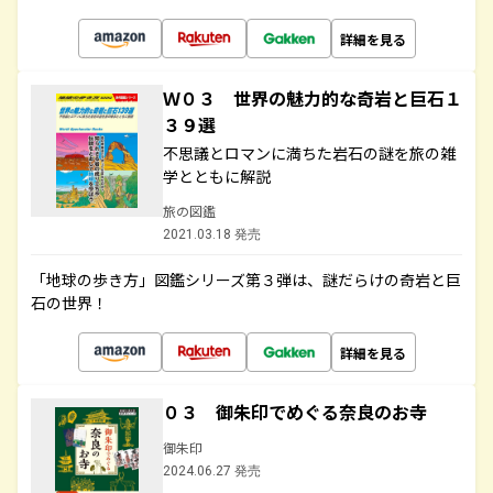
詳細を見る
Ｗ０３ 世界の魅力的な奇岩と巨石１
３９選
不思議とロマンに満ちた岩石の謎を旅の雑
学とともに解説
旅の図鑑
2021.03.18 発売
「地球の歩き方」図鑑シリーズ第３弾は、謎だらけの奇岩と巨
石の世界！
詳細を見る
０３ 御朱印でめぐる奈良のお寺
御朱印
2024.06.27 発売