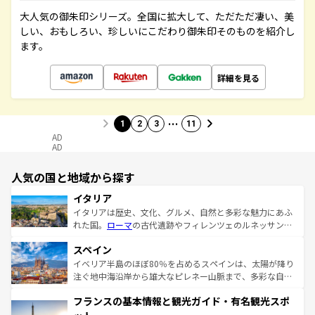
大人気の御朱印シリーズ。全国に拡大して、ただただ凄い、美
しい、おもしろい、珍しいにこだわり御朱印そのものを紹介し
ます。
詳細を見る
…
1
2
3
11
AD
AD
人気の国と地域から探す
イタリア
イタリアは歴史、文化、グルメ、自然と多彩な魅力にあふ
れた国。
ローマ
の古代遺跡やフィレンツェのルネッサンス
美術、ヴェネツィアの運河など、歴史あるスポットはもち
スペイン
ろん、トスカーナの美しい田園風景やアマルフィ海岸の絶
景など、自然景観も見逃せない。観光の合間には、本場の
イベリア半島のほぼ80％を占めるスペインは、太陽が降り
ピザやパスタなど、絶品のイタリア料理を堪能することも
注ぐ地中海沿岸から雄大なピレネー山脈まで、多彩な自然
できる。朝目覚めてから夜眠るまで、すべての瞬間を楽し
と文化が詰まったヨーロッパ屈指の旅行先だ。多様な地域
フランスの基本情報と観光ガイド・有名観光スポ
ませてくれるイタリアで、忘れられない旅をしてみよう！
文化が根付くこの国では、情熱的なフラメンコ、熱気あふ
なお、新着のイタリア情報は
コンテンツ一覧
を参照してほ
れる闘牛、そして美味しいタパスが生活の一部となってい