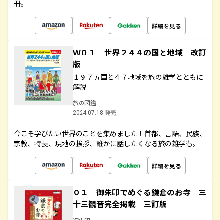
冊。
詳細を見る
Ｗ０１ 世界２４４の国と地域 改訂
版
１９７ヵ国と４７地域を旅の雑学とともに
解説
旅の図鑑
2024.07.18 発売
今こそ学びたい世界のことを集めました！首都、言語、民族、
宗教、特長、現地の挨拶、誰かに話したくなる旅の雑学も。
詳細を見る
０１ 御朱印でめぐる鎌倉のお寺 三
十三観音完全掲載 三訂版
御朱印