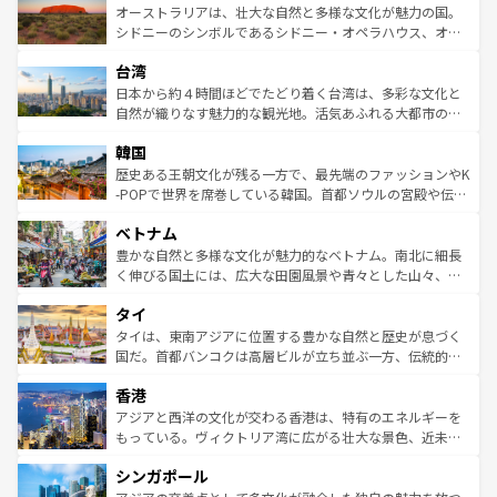
文化が魅力。旅行者はアメリカの各地域で異なる魅力を楽
島だが、静かな自然を求めるならマウイ島やカウアイ島が
オーストラリアは、壮大な自然と多様な文化が魅力の国。
しみながら、その多様性と豊かな歴史を感じることができ
おすすめ。エメラルドグリーンに輝く海をはじめ、豊かな
シドニーのシンボルであるシドニー・オペラハウス、オー
るだろう。車でのロードトリップや列車の旅も、アメリカ
文化や歴史が息づいている。「アロハスピリット」と呼ば
ストラリア東海岸北部に広がる大サンゴ礁地帯グレートバ
ならではの贅沢な旅のスタイルだ。 なお、新着のアメリカ
台湾
れるおもてなしの心で訪れる人々を迎えてくれるハワイの
リアリーフや大陸中央部にそびえるウルル（エアーズロッ
情報は
コンテンツ一覧
を参照してほしい。
人々、おいしいローカルフードやハワイアンミュージッ
ク）、タスマニアの美しい原生林やケアンズの熱帯雨林な
日本から約４時間ほどでたどり着く台湾は、多彩な文化と
ク、伝統的なフラダンスなど、すべてがハワイの魅力を彩
ど、見どころがたくさん。また、カフェやワイン、オージ
自然が織りなす魅力的な観光地。活気あふれる大都市の台
っている。訪れるたびに新しい発見と感動が待っているハ
ービーフなどの食文化も豊かで、美味しいものであふれて
北やノスタルジックな町並みが人気な九份（ジォウフェ
ワイを、存分に味わってほしい。 なお、新着のハワイ情報
韓国
いる。アクティビティも充実しており、サーフィンやダイ
ン）、静ひつな山岳地帯である台湾東部など、都市の喧騒
は
コンテンツ一覧
を参照してほしい。
ビング、ハイキングなど、アウトドア好きにはたまらな
と山間の静けさが共存しており、訪れる人に新しい発見と
歴史ある王朝文化が残る一方で、最先端のファッションやK
い。オーストラリアの多彩な魅力を存分に味わいつくそ
驚きをもたらしてくれる。また、奥深い台湾の食文化も魅
-POPで世界を席巻している韓国。首都ソウルの宮殿や伝統
う。 なお、新着のオーストラリア情報は
コンテンツ一覧
を
力で、夜市などの屋台グルメから高級料理、ヘルシーで美
家屋が並ぶエリアでは韓国の歴史と文化に浸ることがで
参照してほしい。
ベトナム
容にもいいと評判のスイーツなど、バラエティ豊かな料理
き、地方に足を延ばせば四季折々の自然美を楽しむことが
が味わえる。 なお、新着の台湾情報は
コンテンツ一覧
を参
できる。そして、キムチや焼肉、絶品のストリートフード
豊かな自然と多様な文化が魅力的なベトナム。南北に細長
照してほしい。
まで、さまざまな韓国料理が待っている。夜には、韓国な
く伸びる国土には、広大な田園風景や青々とした山々、世
らではのナイトライフも堪能できる。あたたかいホスピタ
界遺産に登録された壮大な自然景観が点在し、都市部では
タイ
リティに包まれながら、韓国の多彩な魅力を心ゆくまで味
急速な発展と共に伝統が息づく。ハノイの古い町並みやホ
わってみてほしい。 なお、新着の韓国情報は
コンテンツ一
ーチミン市のフランス統治時代の建物も、独特の雰囲気を
タイは、東南アジアに位置する豊かな自然と歴史が息づく
覧
を参照してほしい。
醸し出している。また、バラエティの豊かさとおいしさで
国だ。首都バンコクは高層ビルが立ち並ぶ一方、伝統的な
世界中の食通を魅了してやまないベトナム料理も魅力のひ
寺院や市場がいたるところに点在し、古きよき文化と現代
香港
とつ。フォーやバインミー、ベトナムコーヒーなどは、ぜ
の活気が交差している。北部ではチェンマイなどの山岳地
ひ現地で味わいたい。どの地域を訪れてもあたたかい人々
帯で自然と触れ合い、南部ではプーケットやクラビの美し
アジアと西洋の文化が交わる香港は、特有のエネルギーを
が旅行者を迎えてくれるので、きっと忘れられない旅にな
いビーチでリゾート気分を楽しむことができる。タイ料理
もっている。ヴィクトリア湾に広がる壮大な景色、近未来
るはずだ。 なお、新着のベトナム情報は
コンテンツ一覧
を
は世界的に有名で、屋台から高級レストランまで味覚を刺
的なアートスポット、そして歴史と現代が融合した町並
参照してほしい。
シンガポール
激する。気候は一年中温暖で、どの季節にも異なる楽しみ
み、どこを訪れても感動するはず。観光スポットが密集し
が待っている。親しみやすいタイの人々、仏教を中心とし
ており、効率よく見どころを回れるのも魅力。息をのむよ