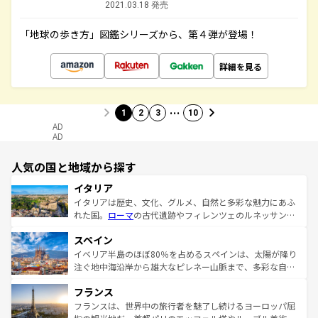
2021.03.18 発売
「地球の歩き方」図鑑シリーズから、第４弾が登場！
詳細を見る
…
1
2
3
10
AD
AD
人気の国と地域から探す
イタリア
イタリアは歴史、文化、グルメ、自然と多彩な魅力にあふ
れた国。
ローマ
の古代遺跡やフィレンツェのルネッサンス
美術、ヴェネツィアの運河など、歴史あるスポットはもち
スペイン
ろん、トスカーナの美しい田園風景やアマルフィ海岸の絶
景など、自然景観も見逃せない。観光の合間には、本場の
イベリア半島のほぼ80％を占めるスペインは、太陽が降り
ピザやパスタなど、絶品のイタリア料理を堪能することも
注ぐ地中海沿岸から雄大なピレネー山脈まで、多彩な自然
できる。朝目覚めてから夜眠るまで、すべての瞬間を楽し
と文化が詰まったヨーロッパ屈指の旅行先だ。多様な地域
フランス
ませてくれるイタリアで、忘れられない旅をしてみよう！
文化が根付くこの国では、情熱的なフラメンコ、熱気あふ
なお、新着のイタリア情報は
コンテンツ一覧
を参照してほ
れる闘牛、そして美味しいタパスが生活の一部となってい
フランスは、世界中の旅行者を魅了し続けるヨーロッパ屈
しい。
る。首都マドリードの洗練された雰囲気や、バルセロナの