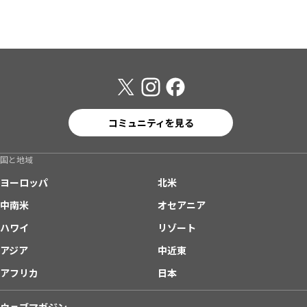
コミュニティを見る
国と地域
ヨーロッパ
北米
中南米
オセアニア
ハワイ
リゾート
アジア
中近東
アフリカ
日本
ウェブマガジン