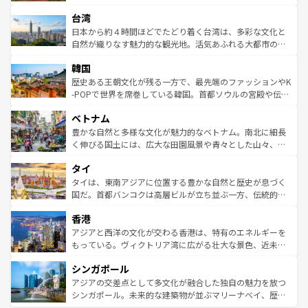
るだろう。車でのロードトリップや列車の旅も、アメリカ
文化や歴史が息づいている。「アロハスピリット」と呼ば
ストラリア東海岸北部に広がる大サンゴ礁地帯グレートバ
ならではの贅沢な旅のスタイルだ。 なお、新着のアメリカ
台湾
れるおもてなしの心で訪れる人々を迎えてくれるハワイの
リアリーフや大陸中央部にそびえるウルル（エアーズロッ
情報は
コンテンツ一覧
を参照してほしい。
人々、おいしいローカルフードやハワイアンミュージッ
ク）、タスマニアの美しい原生林やケアンズの熱帯雨林な
日本から約４時間ほどでたどり着く台湾は、多彩な文化と
ク、伝統的なフラダンスなど、すべてがハワイの魅力を彩
ど、見どころがたくさん。また、カフェやワイン、オージ
自然が織りなす魅力的な観光地。活気あふれる大都市の台
っている。訪れるたびに新しい発見と感動が待っているハ
ービーフなどの食文化も豊かで、美味しいものであふれて
北やノスタルジックな町並みが人気な九份（ジォウフェ
ワイを、存分に味わってほしい。 なお、新着のハワイ情報
韓国
いる。アクティビティも充実しており、サーフィンやダイ
ン）、静ひつな山岳地帯である台湾東部など、都市の喧騒
は
コンテンツ一覧
を参照してほしい。
ビング、ハイキングなど、アウトドア好きにはたまらな
と山間の静けさが共存しており、訪れる人に新しい発見と
歴史ある王朝文化が残る一方で、最先端のファッションやK
い。オーストラリアの多彩な魅力を存分に味わいつくそ
驚きをもたらしてくれる。また、奥深い台湾の食文化も魅
-POPで世界を席巻している韓国。首都ソウルの宮殿や伝統
う。 なお、新着のオーストラリア情報は
コンテンツ一覧
を
力で、夜市などの屋台グルメから高級料理、ヘルシーで美
家屋が並ぶエリアでは韓国の歴史と文化に浸ることがで
参照してほしい。
ベトナム
容にもいいと評判のスイーツなど、バラエティ豊かな料理
き、地方に足を延ばせば四季折々の自然美を楽しむことが
が味わえる。 なお、新着の台湾情報は
コンテンツ一覧
を参
できる。そして、キムチや焼肉、絶品のストリートフード
豊かな自然と多様な文化が魅力的なベトナム。南北に細長
照してほしい。
まで、さまざまな韓国料理が待っている。夜には、韓国な
く伸びる国土には、広大な田園風景や青々とした山々、世
らではのナイトライフも堪能できる。あたたかいホスピタ
界遺産に登録された壮大な自然景観が点在し、都市部では
タイ
リティに包まれながら、韓国の多彩な魅力を心ゆくまで味
急速な発展と共に伝統が息づく。ハノイの古い町並みやホ
わってみてほしい。 なお、新着の韓国情報は
コンテンツ一
ーチミン市のフランス統治時代の建物も、独特の雰囲気を
タイは、東南アジアに位置する豊かな自然と歴史が息づく
覧
を参照してほしい。
醸し出している。また、バラエティの豊かさとおいしさで
国だ。首都バンコクは高層ビルが立ち並ぶ一方、伝統的な
世界中の食通を魅了してやまないベトナム料理も魅力のひ
寺院や市場がいたるところに点在し、古きよき文化と現代
香港
とつ。フォーやバインミー、ベトナムコーヒーなどは、ぜ
の活気が交差している。北部ではチェンマイなどの山岳地
ひ現地で味わいたい。どの地域を訪れてもあたたかい人々
帯で自然と触れ合い、南部ではプーケットやクラビの美し
アジアと西洋の文化が交わる香港は、特有のエネルギーを
が旅行者を迎えてくれるので、きっと忘れられない旅にな
いビーチでリゾート気分を楽しむことができる。タイ料理
もっている。ヴィクトリア湾に広がる壮大な景色、近未来
るはずだ。 なお、新着のベトナム情報は
コンテンツ一覧
を
は世界的に有名で、屋台から高級レストランまで味覚を刺
的なアートスポット、そして歴史と現代が融合した町並
参照してほしい。
シンガポール
激する。気候は一年中温暖で、どの季節にも異なる楽しみ
み、どこを訪れても感動するはず。観光スポットが密集し
が待っている。親しみやすいタイの人々、仏教を中心とし
ており、効率よく見どころを回れるのも魅力。息をのむよ
アジアの交差点として多文化が融合した独自の魅力を放つ
た文化、そして多様な観光資源が、訪れる旅人を魅了し続
うな絶景から文化的な体験まで、香港を存分に楽しみ尽く
シンガポール。未来的な建築物が並ぶマリーナベイ、歴史
ける。 なお、新着のタイ情報は
コンテンツ一覧
を参照して
そう。 なお、新着の香港情報は
コンテンツ一覧
を参照して
と伝統を感じられるエスニックタウン、多数の緑豊かな公