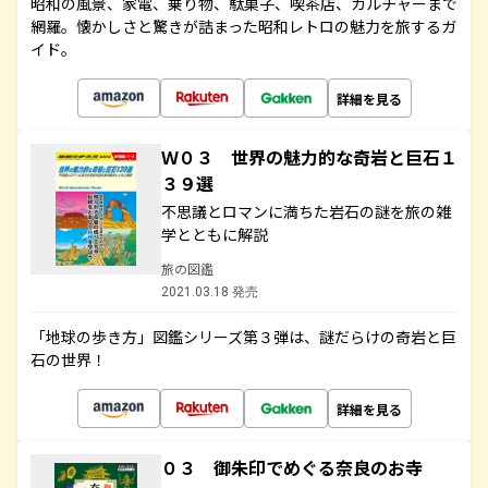
昭和の風景、家電、乗り物、駄菓子、喫茶店、カルチャーまで
網羅。懐かしさと驚きが詰まった昭和レトロの魅力を旅するガ
イド。
詳細を見る
Ｗ０３ 世界の魅力的な奇岩と巨石１
３９選
不思議とロマンに満ちた岩石の謎を旅の雑
学とともに解説
旅の図鑑
2021.03.18 発売
「地球の歩き方」図鑑シリーズ第３弾は、謎だらけの奇岩と巨
石の世界！
詳細を見る
０３ 御朱印でめぐる奈良のお寺