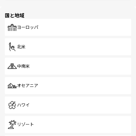
ほしい。
ほしい。
園や自然保護区など、自然が調和した近代的な景観と文化
の多様性あふれるカラフルな町は、どこを歩いても新しい
国と地域
発見がある。さらに、治安のよさや充実した公共交通機関
も、旅行者にとっては魅力的なポイント。グルメも豊富
で、ホーカーズは地元の風情を楽しめる外せないスポット
ヨーロッパ
だ。訪れる人を飽きさせないシンガポールで、多様な魅力
を体感しよう。 なお、新着のシンガポール情報は
コンテン
ツ一覧
を参照してほしい。
北米
中南米
オセアニア
ハワイ
リゾート