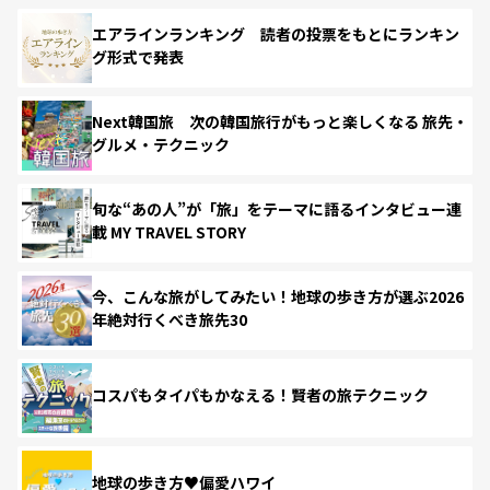
エアラインランキング 読者の投票をもとにランキン
グ形式で発表
Next韓国旅 次の韓国旅行がもっと楽しくなる 旅先・
グルメ・テクニック
旬な“あの人”が「旅」をテーマに語るインタビュー連
載 MY TRAVEL STORY
今、こんな旅がしてみたい！地球の歩き方が選ぶ2026
年絶対行くべき旅先30
コスパもタイパもかなえる！賢者の旅テクニック
地球の歩き方♥偏愛ハワイ