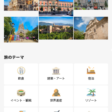
旅のテーマ
飲食
建築・アート
宿泊
イベント・観戦
世界遺産
リゾート