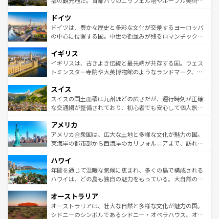
指の観光地だ。首都パリのエッフェル塔やルーブル美術館
アートに溢れた街角から、地方では古代ローマ遺跡や中世
といった象徴的なスポットから、田舎町の古風な美しさま
ドイツ
の城塞都市、穏やかなビーチリゾートまで多彩な表情を見
で、幅広い魅力が詰まっている。華麗な宮殿、歴史的な大
せる。地方によって風土や気候が異なるスペインはその個
聖堂、美しいビーチ、そして豊かな自然が、訪れる者を心
ドイツは、豊かな歴史と多彩な文化が交差するヨーロッパ
性で訪れる人を魅了する。 なお、新着のスペイン情報は
コ
から魅了する。また、フランスは美食の国としても知ら
の中心に位置する国。中世の街並みが残るロマンチック街
ンテンツ一覧
を参照してほしい。
れ、フランス料理はユネスコ無形文化遺産にも登録されて
道から、未来を先取りするようなモダンな都市まで多様な
イギリス
いる。シャンパンの発祥地であるランス、プロヴァンスの
顔を持つこの国は、どこを歩いても飽きることがない。ベ
香り高いラベンダー畑など、多彩な楽しみ方が可能だ。さ
ルリンの文化的活気、バイエルン州のアルプスの絶景、そ
イギリスは、古きよき伝統と最先端が共存する国。ウェス
らに、パリ以外の地域にも魅力が溢れており、どの街角に
してライン川沿いのワイン畑といった風景は必見。ビール
トミンスター寺院や大英博物館のようなランドマーク、歴
も豊かな歴史と文化が息づいている。パリ以外の個性あふ
とソーセージを味わいながら地元の人と過ごす楽しい時間
史ある大学都市、美しい丘陵地帯や牧歌的な風景など、エ
れる地方に足を運ぶとそれぞれで全く異なる文化を体験で
スイス
は、お酒好きな人にはぜひ体験してほしい。 なお、新着の
リアごとに異なる魅力がある。また、優雅なアフタヌーン
きるだろう。 なお、新着のフランス情報は
コンテンツ一覧
ドイツ情報は
コンテンツ一覧
を参照してほしい。
ティー、ビール好きにはたまらない英国パブ、サッカー観
スイスの国土面積は九州ほどの広さだが、運行時刻が正確
を参照してほしい。
戦など、本場だからこそできる体験も豊富。イギリスを旅
な交通網が整備されており、初心者でも安心して個人旅行
して楽しみつくそう。 なお、新着のイギリス情報は
コンテ
を楽しめる。日本同様に時刻表どおりの旅が可能だ。中世
アメリカ
ンツ一覧
を参照してほしい。
の建物がそのまま残る町や、スイスならではのユニークな
博物館もあり、アルプス観光だけでなく町歩きも満喫する
アメリカ合衆国は、広大な土地と多様な文化が魅力の国。
ことができる。国民の所得が高いため物価も高いが、旅行
東海岸の都市部から西海岸のカリフォルニアまで、訪れる
者向けの交通パス提供のサービスもあり、うまく活用すれ
場所ごとに異なる風景と体験が待っている。ニューヨーク
ハワイ
ば市内交通費無料で観光を楽しむこともできる。 なお、新
のような巨大都市は、観光、ショッピング、エンターテイ
着のスイス情報は
コンテンツ一覧
を参照してほしい。
ンメントが詰まった刺激的なスポットだ。一方、アメリカ
年間を通じて温暖な気候に恵まれ、多くの島で構成される
西部には大自然が広がり、グランドキャニオンやイエロー
ハワイは、どの島も独自の魅力をもっている。大自然の神
ストーン国立公園といった絶景が堪能できる。さらに、南
秘を感じたいなら、火山が生み出した壮大な景観を誇るハ
オーストラリア
部のニューオーリンズでは、音楽と美食が融合した独特の
ワイ島は見逃せない。また、定番の観光地といえばオアフ
文化が魅力。旅行者はアメリカの各地域で異なる魅力を楽
島だが、静かな自然を求めるならマウイ島やカウアイ島が
オーストラリアは、壮大な自然と多様な文化が魅力の国。
しみながら、その多様性と豊かな歴史を感じることができ
おすすめ。エメラルドグリーンに輝く海をはじめ、豊かな
シドニーのシンボルであるシドニー・オペラハウス、オー