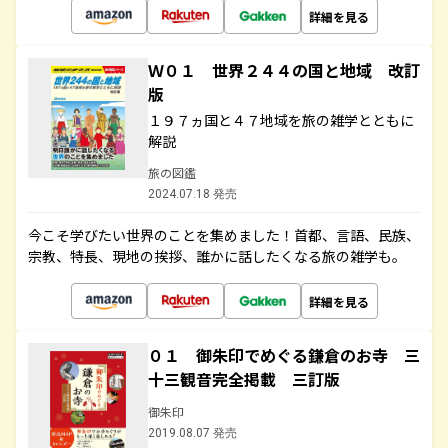
詳細を見る
Ｗ０１ 世界２４４の国と地域 改訂
版
１９７ヵ国と４７地域を旅の雑学とともに
解説
旅の図鑑
2024.07.18 発売
今こそ学びたい世界のことを集めました！首都、言語、民族、
宗教、特長、現地の挨拶、誰かに話したくなる旅の雑学も。
詳細を見る
０１ 御朱印でめぐる鎌倉のお寺 三
十三観音完全掲載 三訂版
御朱印
2019.08.07 発売