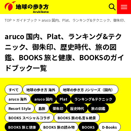
TOP
ガイドブック
aruco 国内、Plat、ランキング&テクニック、御朱印
aruco 国内、Plat、ランキング&テク
ニック、御朱印、歴史時代、旅の図
鑑、BOOKS 旅と健康、BOOKSのガイ
ドブック一覧
すべて
地球の歩き方 海外
地球の歩き方 Jシリーズ（国内）
aruco 海外
aruco 国内
Plat
ランキング&テクニック
Resort Style
島旅
御朱印
歴史時代
旅の図鑑
BOOKS スペシャルコラボ
BOOKS 旅の名言＆絶景
BOOKS 旅と健康
BOOKS 旅の読み物
BOOKS
D-Books