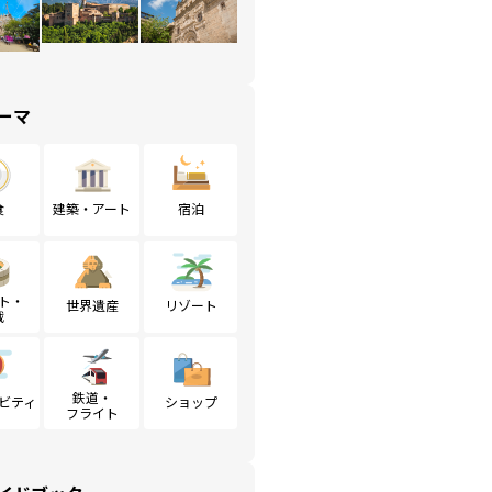
ーマ
食
建築・アート
宿泊
ト・
世界遺産
リゾート
戦
鉄道・
ビティ
ショップ
フライト