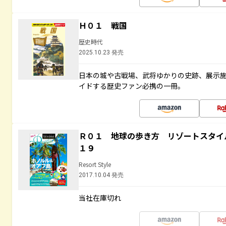
Ｈ０１ 戦国
歴史時代
2025.10.23 発売
日本の城や古戦場、武将ゆかりの史跡、展示
イドする歴史ファン必携の一冊。
Ｒ０１ 地球の歩き方 リゾートスタイ
１９
Resort Style
2017.10.04 発売
当社在庫切れ