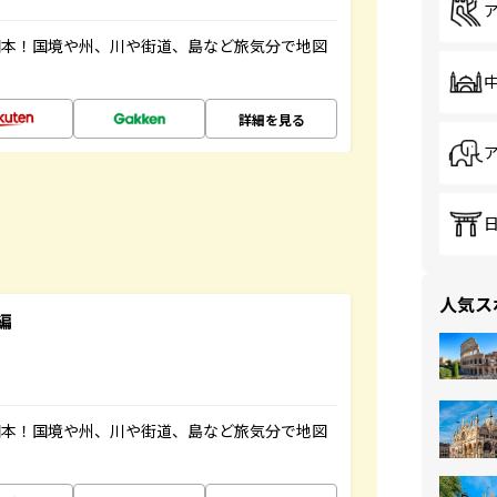
図本！国境や州、川や街道、島など旅気分で地図
詳細を見る
人気ス
編
図本！国境や州、川や街道、島など旅気分で地図