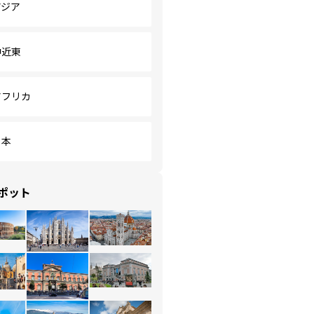
アジア
中近東
アフリカ
日本
ポット