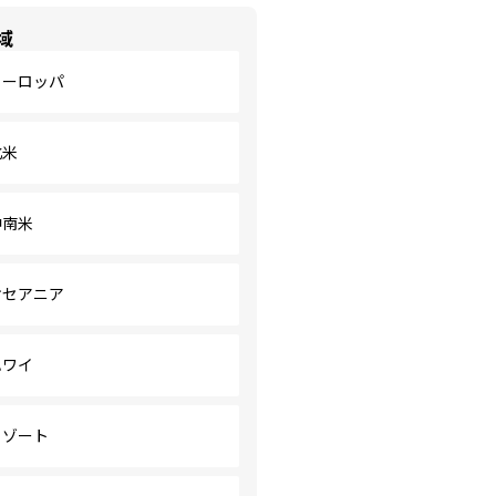
域
ヨーロッパ
北米
中南米
オセアニア
ハワイ
リゾート