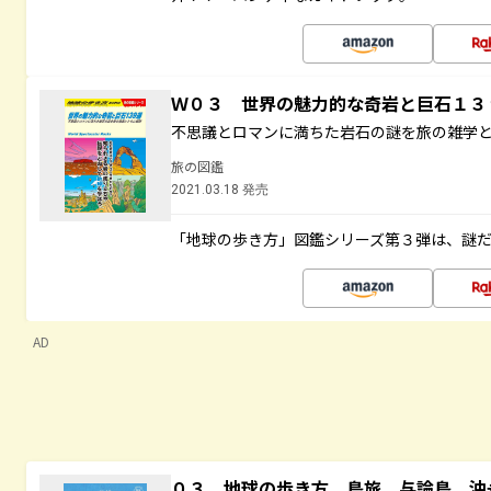
Ｗ０３ 世界の魅力的な奇岩と巨石１
不思議とロマンに満ちた岩石の謎を旅の雑学
旅の図鑑
2021.03.18 発売
「地球の歩き方」図鑑シリーズ第３弾は、謎
AD
０３ 地球の歩き方 島旅 与論島 沖