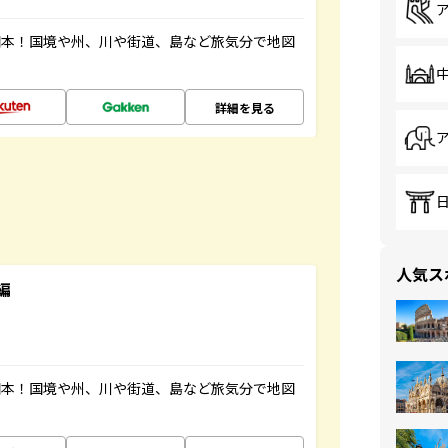
図本！国境や州、川や街道、島など旅気分で地図
詳細を見る
人気ス
編
図本！国境や州、川や街道、島など旅気分で地図