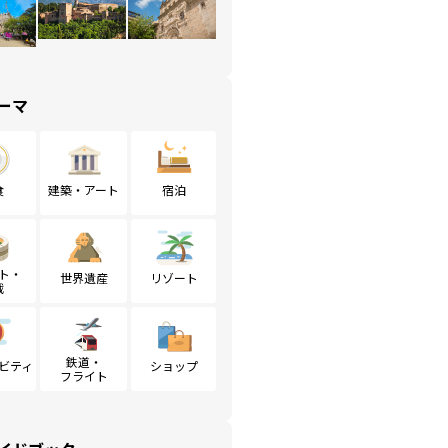
ーマ
食
建築・アート
宿泊
ト・
世界遺産
リゾート
戦
鉄道・
ビティ
ショップ
フライト