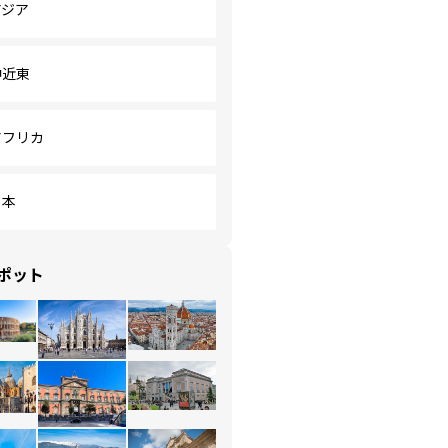
アジア
中近東
アフリカ
日本
ポット