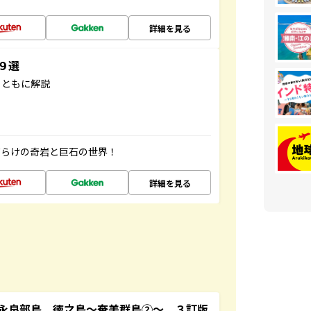
詳細を見る
３９選
とともに解説
だらけの奇岩と巨石の世界！
詳細を見る
永良部島 徳之島～奄美群島②～ ３訂版