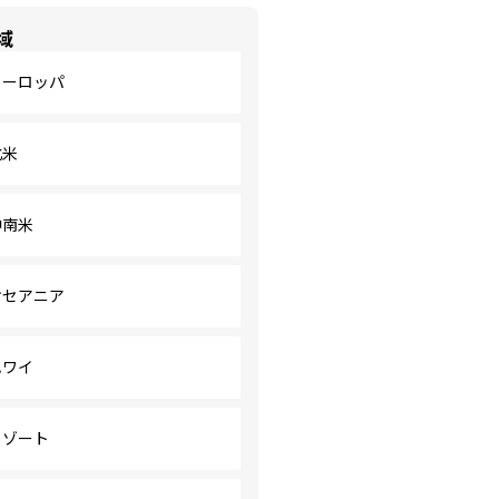
域
ヨーロッパ
北米
中南米
オセアニア
ハワイ
リゾート