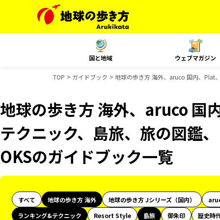
国と地域
ウェブマガジン
TOP
ガイドブック
地球の歩き方 海外、aruco 国内、Pl
地球の歩き方 海外、aruco 国
テクニック、島旅、旅の図鑑、B
OKSのガイドブック一覧
すべて
地球の歩き方 海外
地球の歩き方 Jシリーズ（国内）
aru
ランキング&テクニック
Resort Style
島旅
御朱印
歴史時