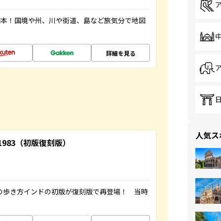
図本！国境や州、川や街道、島など旅気分で地図
詳細を見る
人気ス
-1983（初版復刻版）
球の歩き方インドの初版が復刻版で再登場！ 当時