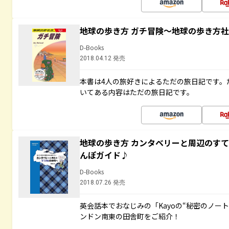
地球の歩き方 ガチ冒険～地球の歩き方
D-Books
2018.04.12 発売
本書は4人の旅好きによるただの旅日記です。
いてある内容はただの旅日記です。
地球の歩き方 カンタベリーと周辺のす
んぽガイド♪
D-Books
2018.07.26 発売
英会話本でおなじみの「Kayoの“秘密のノー
ンドン南東の田舎町をご紹介！