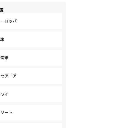
域
ヨーロッパ
北米
中南米
オセアニア
ハワイ
リゾート