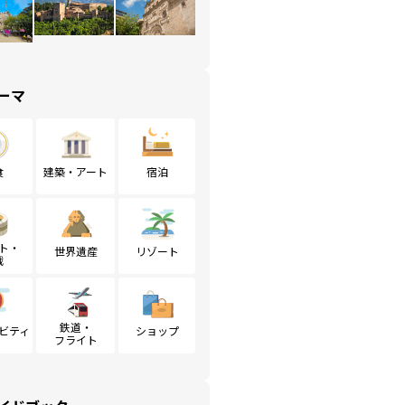
ーマ
食
建築・アート
宿泊
ト・
世界遺産
リゾート
戦
鉄道・
ビティ
ショップ
フライト