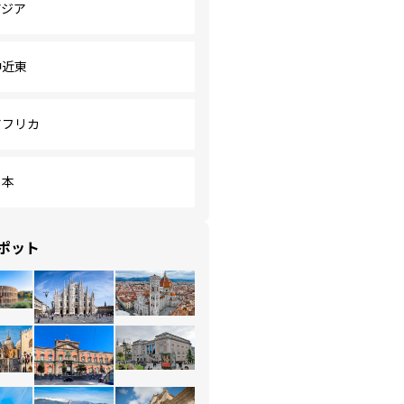
アジア
中近東
アフリカ
日本
ポット