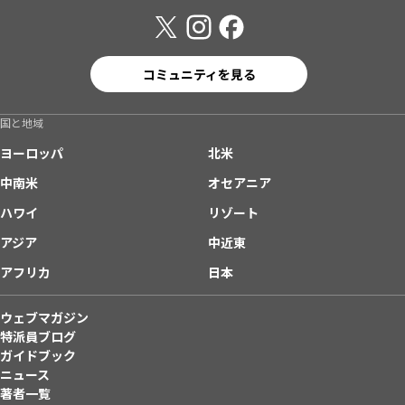
コミュニティを見る
国と地域
ヨーロッパ
北米
中南米
オセアニア
ハワイ
リゾート
アジア
中近東
アフリカ
日本
ウェブマガジン
特派員ブログ
ガイドブック
ニュース
著者一覧