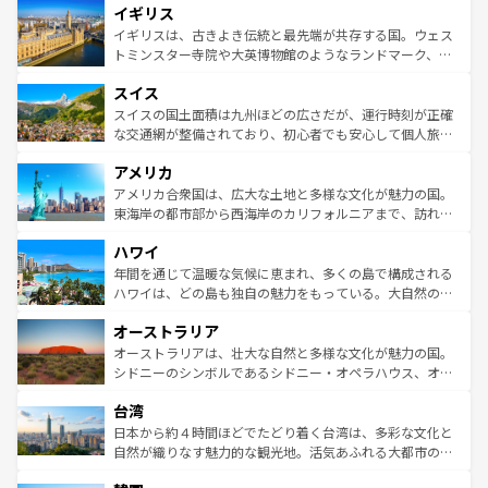
イギリス
いる。シャンパンの発祥地であるランス、プロヴァンスの
顔を持つこの国は、どこを歩いても飽きることがない。ベ
香り高いラベンダー畑など、多彩な楽しみ方が可能だ。さ
ルリンの文化的活気、バイエルン州のアルプスの絶景、そ
イギリスは、古きよき伝統と最先端が共存する国。ウェス
らに、パリ以外の地域にも魅力が溢れており、どの街角に
してライン川沿いのワイン畑といった風景は必見。ビール
トミンスター寺院や大英博物館のようなランドマーク、歴
も豊かな歴史と文化が息づいている。パリ以外の個性あふ
とソーセージを味わいながら地元の人と過ごす楽しい時間
史ある大学都市、美しい丘陵地帯や牧歌的な風景など、エ
れる地方に足を運ぶとそれぞれで全く異なる文化を体験で
スイス
は、お酒好きな人にはぜひ体験してほしい。 なお、新着の
リアごとに異なる魅力がある。また、優雅なアフタヌーン
きるだろう。 なお、新着のフランス情報は
コンテンツ一覧
ドイツ情報は
コンテンツ一覧
を参照してほしい。
ティー、ビール好きにはたまらない英国パブ、サッカー観
スイスの国土面積は九州ほどの広さだが、運行時刻が正確
を参照してほしい。
戦など、本場だからこそできる体験も豊富。イギリスを旅
な交通網が整備されており、初心者でも安心して個人旅行
して楽しみつくそう。 なお、新着のイギリス情報は
コンテ
を楽しめる。日本同様に時刻表どおりの旅が可能だ。中世
アメリカ
ンツ一覧
を参照してほしい。
の建物がそのまま残る町や、スイスならではのユニークな
博物館もあり、アルプス観光だけでなく町歩きも満喫する
アメリカ合衆国は、広大な土地と多様な文化が魅力の国。
ことができる。国民の所得が高いため物価も高いが、旅行
東海岸の都市部から西海岸のカリフォルニアまで、訪れる
者向けの交通パス提供のサービスもあり、うまく活用すれ
場所ごとに異なる風景と体験が待っている。ニューヨーク
ハワイ
ば市内交通費無料で観光を楽しむこともできる。 なお、新
のような巨大都市は、観光、ショッピング、エンターテイ
着のスイス情報は
コンテンツ一覧
を参照してほしい。
ンメントが詰まった刺激的なスポットだ。一方、アメリカ
年間を通じて温暖な気候に恵まれ、多くの島で構成される
西部には大自然が広がり、グランドキャニオンやイエロー
ハワイは、どの島も独自の魅力をもっている。大自然の神
ストーン国立公園といった絶景が堪能できる。さらに、南
秘を感じたいなら、火山が生み出した壮大な景観を誇るハ
オーストラリア
部のニューオーリンズでは、音楽と美食が融合した独特の
ワイ島は見逃せない。また、定番の観光地といえばオアフ
文化が魅力。旅行者はアメリカの各地域で異なる魅力を楽
島だが、静かな自然を求めるならマウイ島やカウアイ島が
オーストラリアは、壮大な自然と多様な文化が魅力の国。
しみながら、その多様性と豊かな歴史を感じることができ
おすすめ。エメラルドグリーンに輝く海をはじめ、豊かな
シドニーのシンボルであるシドニー・オペラハウス、オー
るだろう。車でのロードトリップや列車の旅も、アメリカ
文化や歴史が息づいている。「アロハスピリット」と呼ば
ストラリア東海岸北部に広がる大サンゴ礁地帯グレートバ
ならではの贅沢な旅のスタイルだ。 なお、新着のアメリカ
台湾
れるおもてなしの心で訪れる人々を迎えてくれるハワイの
リアリーフや大陸中央部にそびえるウルル（エアーズロッ
情報は
コンテンツ一覧
を参照してほしい。
人々、おいしいローカルフードやハワイアンミュージッ
ク）、タスマニアの美しい原生林やケアンズの熱帯雨林な
日本から約４時間ほどでたどり着く台湾は、多彩な文化と
ク、伝統的なフラダンスなど、すべてがハワイの魅力を彩
ど、見どころがたくさん。また、カフェやワイン、オージ
自然が織りなす魅力的な観光地。活気あふれる大都市の台
っている。訪れるたびに新しい発見と感動が待っているハ
ービーフなどの食文化も豊かで、美味しいものであふれて
北やノスタルジックな町並みが人気な九份（ジォウフェ