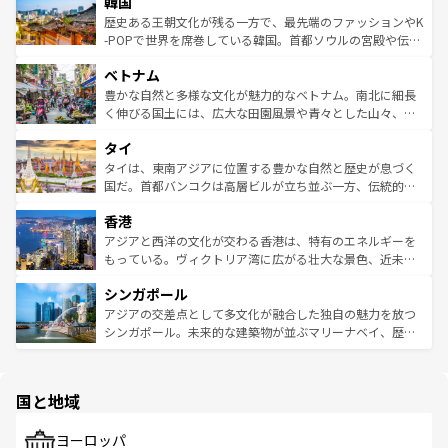
ワイを、存分に味わってほしい。 なお、新着のハワイ情報
韓国
いる。アクティビティも充実しており、サーフィンやダイ
ン）、静ひつな山岳地帯である台湾東部など、都市の喧騒
は
コンテンツ一覧
を参照してほしい。
ビング、ハイキングなど、アウトドア好きにはたまらな
と山間の静けさが共存しており、訪れる人に新しい発見と
歴史ある王朝文化が残る一方で、最先端のファッションやK
い。オーストラリアの多彩な魅力を存分に味わいつくそ
驚きをもたらしてくれる。また、奥深い台湾の食文化も魅
-POPで世界を席巻している韓国。首都ソウルの宮殿や伝統
う。 なお、新着のオーストラリア情報は
コンテンツ一覧
を
力で、夜市などの屋台グルメから高級料理、ヘルシーで美
家屋が並ぶエリアでは韓国の歴史と文化に浸ることがで
参照してほしい。
ベトナム
容にもいいと評判のスイーツなど、バラエティ豊かな料理
き、地方に足を延ばせば四季折々の自然美を楽しむことが
が味わえる。 なお、新着の台湾情報は
コンテンツ一覧
を参
できる。そして、キムチや焼肉、絶品のストリートフード
豊かな自然と多様な文化が魅力的なベトナム。南北に細長
照してほしい。
まで、さまざまな韓国料理が待っている。夜には、韓国な
く伸びる国土には、広大な田園風景や青々とした山々、世
らではのナイトライフも堪能できる。あたたかいホスピタ
界遺産に登録された壮大な自然景観が点在し、都市部では
タイ
リティに包まれながら、韓国の多彩な魅力を心ゆくまで味
急速な発展と共に伝統が息づく。ハノイの古い町並みやホ
わってみてほしい。 なお、新着の韓国情報は
コンテンツ一
ーチミン市のフランス統治時代の建物も、独特の雰囲気を
タイは、東南アジアに位置する豊かな自然と歴史が息づく
覧
を参照してほしい。
醸し出している。また、バラエティの豊かさとおいしさで
国だ。首都バンコクは高層ビルが立ち並ぶ一方、伝統的な
世界中の食通を魅了してやまないベトナム料理も魅力のひ
寺院や市場がいたるところに点在し、古きよき文化と現代
香港
とつ。フォーやバインミー、ベトナムコーヒーなどは、ぜ
の活気が交差している。北部ではチェンマイなどの山岳地
ひ現地で味わいたい。どの地域を訪れてもあたたかい人々
帯で自然と触れ合い、南部ではプーケットやクラビの美し
アジアと西洋の文化が交わる香港は、特有のエネルギーを
が旅行者を迎えてくれるので、きっと忘れられない旅にな
いビーチでリゾート気分を楽しむことができる。タイ料理
もっている。ヴィクトリア湾に広がる壮大な景色、近未来
るはずだ。 なお、新着のベトナム情報は
コンテンツ一覧
を
は世界的に有名で、屋台から高級レストランまで味覚を刺
的なアートスポット、そして歴史と現代が融合した町並
参照してほしい。
シンガポール
激する。気候は一年中温暖で、どの季節にも異なる楽しみ
み、どこを訪れても感動するはず。観光スポットが密集し
が待っている。親しみやすいタイの人々、仏教を中心とし
ており、効率よく見どころを回れるのも魅力。息をのむよ
アジアの交差点として多文化が融合した独自の魅力を放つ
た文化、そして多様な観光資源が、訪れる旅人を魅了し続
うな絶景から文化的な体験まで、香港を存分に楽しみ尽く
シンガポール。未来的な建築物が並ぶマリーナベイ、歴史
ける。 なお、新着のタイ情報は
コンテンツ一覧
を参照して
そう。 なお、新着の香港情報は
コンテンツ一覧
を参照して
と伝統を感じられるエスニックタウン、多数の緑豊かな公
ほしい。
ほしい。
園や自然保護区など、自然が調和した近代的な景観と文化
の多様性あふれるカラフルな町は、どこを歩いても新しい
国と地域
発見がある。さらに、治安のよさや充実した公共交通機関
も、旅行者にとっては魅力的なポイント。グルメも豊富
で、ホーカーズは地元の風情を楽しめる外せないスポット
ヨーロッパ