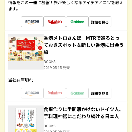
情報をこの一冊に凝縮！旅が楽しくなるアイデアとコツを教え
ます。
詳細を見る
香港メトロさんぽ MTRで巡るとっ
ておきスポット＆新しい香港に出会う
旅
BOOKS
2019.05.15 発売
当社在庫切れ
詳細を見る
食事作りに手間暇かけないドイツ人、
手料理神話にこだわり続ける日本人
BOOKS