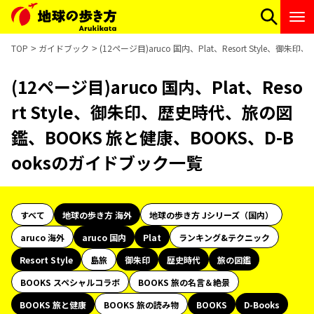
TOP
ガイドブック
(12ページ目)aruco 国内、Plat、Resort Style
(12ページ目)aruco 国内、Plat、Reso
rt Style、御朱印、歴史時代、旅の図
鑑、BOOKS 旅と健康、BOOKS、D-B
ooksのガイドブック一覧
すべて
地球の歩き方 海外
地球の歩き方 Jシリーズ（国内）
aruco 海外
aruco 国内
Plat
ランキング&テクニック
Resort Style
島旅
御朱印
歴史時代
旅の図鑑
BOOKS スペシャルコラボ
BOOKS 旅の名言＆絶景
BOOKS 旅と健康
BOOKS 旅の読み物
BOOKS
D-Books