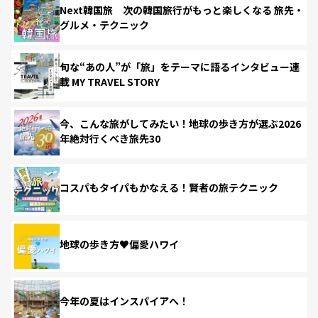
Next韓国旅 次の韓国旅行がもっと楽しくなる 旅先・
グルメ・テクニック
旬な“あの人”が「旅」をテーマに語るインタビュー連
載 MY TRAVEL STORY
今、こんな旅がしてみたい！地球の歩き方が選ぶ2026
年絶対行くべき旅先30
コスパもタイパもかなえる！賢者の旅テクニック
地球の歩き方♥偏愛ハワイ
今年の夏はインスパイアへ！