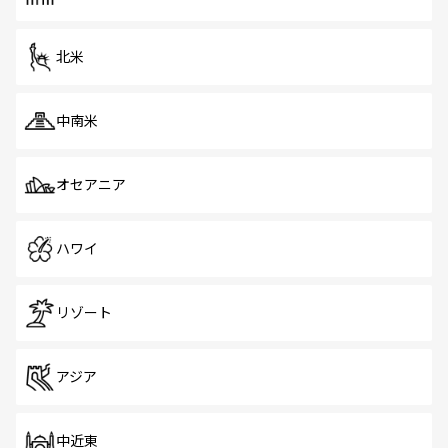
だ。訪れる人を飽きさせないシンガポールで、多様な魅力
を体感しよう。 なお、新着のシンガポール情報は
コンテン
ツ一覧
を参照してほしい。
北米
中南米
オセアニア
ハワイ
リゾート
アジア
中近東