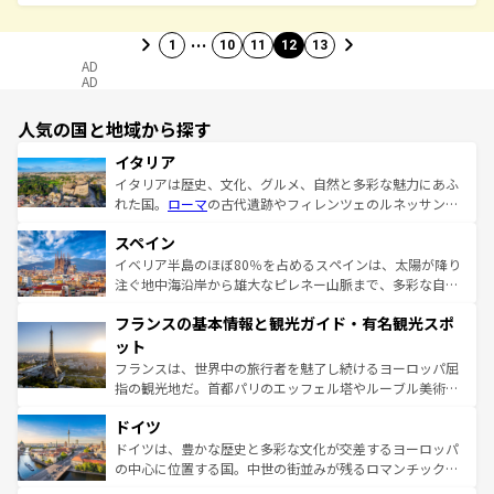
…
1
10
11
12
13
AD
AD
人気の国と地域から探す
イタリア
イタリアは歴史、文化、グルメ、自然と多彩な魅力にあふ
れた国。
ローマ
の古代遺跡やフィレンツェのルネッサンス
美術、ヴェネツィアの運河など、歴史あるスポットはもち
スペイン
ろん、トスカーナの美しい田園風景やアマルフィ海岸の絶
景など、自然景観も見逃せない。観光の合間には、本場の
イベリア半島のほぼ80％を占めるスペインは、太陽が降り
ピザやパスタなど、絶品のイタリア料理を堪能することも
注ぐ地中海沿岸から雄大なピレネー山脈まで、多彩な自然
できる。朝目覚めてから夜眠るまで、すべての瞬間を楽し
と文化が詰まったヨーロッパ屈指の旅行先だ。多様な地域
フランスの基本情報と観光ガイド・有名観光スポ
ませてくれるイタリアで、忘れられない旅をしてみよう！
文化が根付くこの国では、情熱的なフラメンコ、熱気あふ
なお、新着のイタリア情報は
コンテンツ一覧
を参照してほ
れる闘牛、そして美味しいタパスが生活の一部となってい
ット
しい。
る。首都マドリードの洗練された雰囲気や、バルセロナの
フランスは、世界中の旅行者を魅了し続けるヨーロッパ屈
アートに溢れた街角から、地方では古代ローマ遺跡や中世
指の観光地だ。首都パリのエッフェル塔やルーブル美術館
の城塞都市、穏やかなビーチリゾートまで多彩な表情を見
といった象徴的なスポットから、田舎町の古風な美しさま
せる。地方によって風土や気候が異なるスペインはその個
ドイツ
で、幅広い魅力が詰まっている。華麗な宮殿、歴史的な大
性で訪れる人を魅了する。 なお、新着のスペイン情報は
コ
聖堂、美しいビーチ、そして豊かな自然が、訪れる者を心
ドイツは、豊かな歴史と多彩な文化が交差するヨーロッパ
ンテンツ一覧
を参照してほしい。
から魅了する。また、フランスは美食の国としても知ら
の中心に位置する国。中世の街並みが残るロマンチック街
れ、フランス料理はユネスコ無形文化遺産にも登録されて
道から、未来を先取りするようなモダンな都市まで多様な