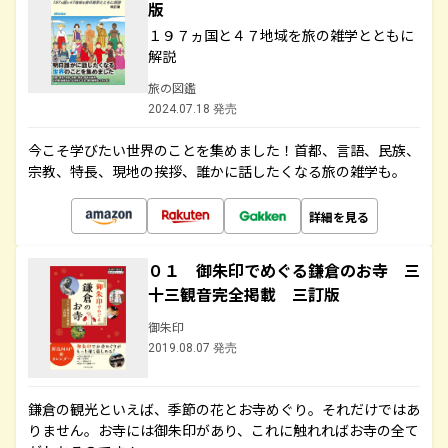
版
１９７ヵ国と４７地域を旅の雑学とともに
解説
旅の図鑑
2024.07.18 発売
今こそ学びたい世界のことを集めました！首都、言語、民族、
宗教、特長、現地の挨拶、誰かに話したくなる旅の雑学も。
詳細を見る
０１ 御朱印でめぐる鎌倉のお寺 三
十三観音完全掲載 三訂版
御朱印
2019.08.07 発売
鎌倉の観光といえば、季節の花とお寺めぐり。それだけではあ
りません。お寺には御朱印があり、これに触れればお寺の全て