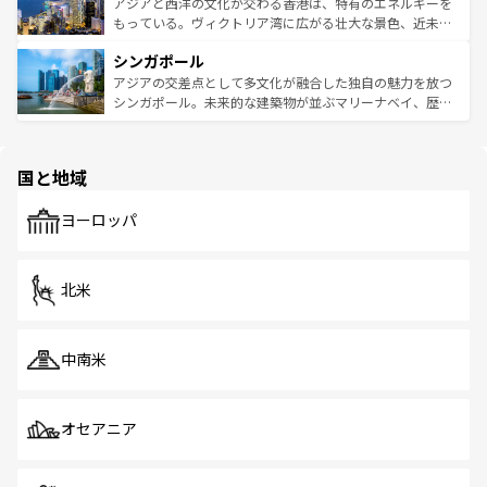
ひ現地で味わいたい。どの地域を訪れてもあたたかい人々
帯で自然と触れ合い、南部ではプーケットやクラビの美し
アジアと西洋の文化が交わる香港は、特有のエネルギーを
が旅行者を迎えてくれるので、きっと忘れられない旅にな
いビーチでリゾート気分を楽しむことができる。タイ料理
もっている。ヴィクトリア湾に広がる壮大な景色、近未来
るはずだ。 なお、新着のベトナム情報は
コンテンツ一覧
を
は世界的に有名で、屋台から高級レストランまで味覚を刺
的なアートスポット、そして歴史と現代が融合した町並
参照してほしい。
シンガポール
激する。気候は一年中温暖で、どの季節にも異なる楽しみ
み、どこを訪れても感動するはず。観光スポットが密集し
が待っている。親しみやすいタイの人々、仏教を中心とし
ており、効率よく見どころを回れるのも魅力。息をのむよ
アジアの交差点として多文化が融合した独自の魅力を放つ
た文化、そして多様な観光資源が、訪れる旅人を魅了し続
うな絶景から文化的な体験まで、香港を存分に楽しみ尽く
シンガポール。未来的な建築物が並ぶマリーナベイ、歴史
ける。 なお、新着のタイ情報は
コンテンツ一覧
を参照して
そう。 なお、新着の香港情報は
コンテンツ一覧
を参照して
と伝統を感じられるエスニックタウン、多数の緑豊かな公
ほしい。
ほしい。
園や自然保護区など、自然が調和した近代的な景観と文化
の多様性あふれるカラフルな町は、どこを歩いても新しい
国と地域
発見がある。さらに、治安のよさや充実した公共交通機関
も、旅行者にとっては魅力的なポイント。グルメも豊富
で、ホーカーズは地元の風情を楽しめる外せないスポット
ヨーロッパ
だ。訪れる人を飽きさせないシンガポールで、多様な魅力
を体感しよう。 なお、新着のシンガポール情報は
コンテン
ツ一覧
を参照してほしい。
北米
中南米
オセアニア