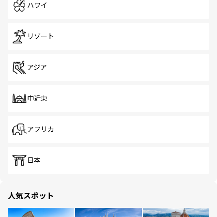
ハワイ
リゾート
アジア
中近東
アフリカ
日本
人気スポット