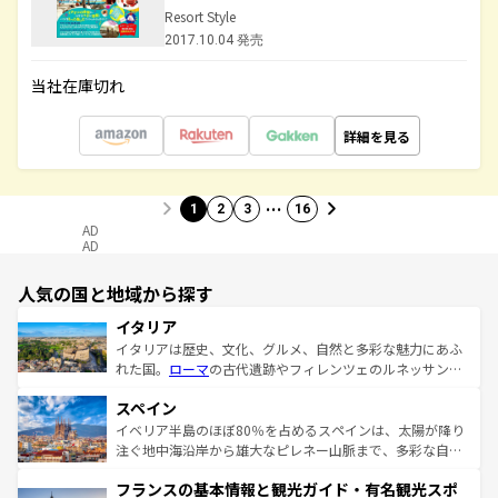
Resort Style
2017.10.04 発売
当社在庫切れ
詳細を見る
…
1
2
3
16
AD
AD
人気の国と地域から探す
イタリア
イタリアは歴史、文化、グルメ、自然と多彩な魅力にあふ
れた国。
ローマ
の古代遺跡やフィレンツェのルネッサンス
美術、ヴェネツィアの運河など、歴史あるスポットはもち
スペイン
ろん、トスカーナの美しい田園風景やアマルフィ海岸の絶
景など、自然景観も見逃せない。観光の合間には、本場の
イベリア半島のほぼ80％を占めるスペインは、太陽が降り
ピザやパスタなど、絶品のイタリア料理を堪能することも
注ぐ地中海沿岸から雄大なピレネー山脈まで、多彩な自然
できる。朝目覚めてから夜眠るまで、すべての瞬間を楽し
と文化が詰まったヨーロッパ屈指の旅行先だ。多様な地域
フランスの基本情報と観光ガイド・有名観光スポ
ませてくれるイタリアで、忘れられない旅をしてみよう！
文化が根付くこの国では、情熱的なフラメンコ、熱気あふ