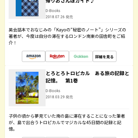
帰りおさんぽガイド♪
D-Books
2018.07.26 発売
英会話本でおなじみの「Kayoの“秘密のノート”」シリーズの
著者が、今度は自分の滞在するロンドン南東の田舎町をご紹
介！
詳細を見る
とろとろトロピカル ある旅の記録と
記憶。 第1巻
D-Books
2018.03.29 発売
子供の頃から夢見ていた南の島に滞在することになった筆者
が、島で出合うトロピカルでマジカルな45日間の記録と記
憶。