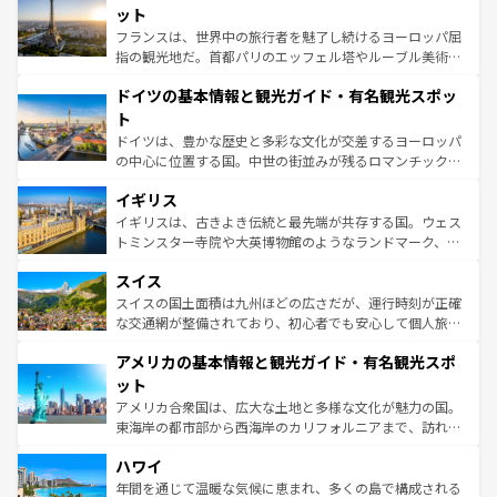
なお、新着のイタリア情報は
コンテンツ一覧
を参照してほ
れる闘牛、そして美味しいタパスが生活の一部となってい
ット
しい。
る。首都マドリードの洗練された雰囲気や、バルセロナの
フランスは、世界中の旅行者を魅了し続けるヨーロッパ屈
アートに溢れた街角から、地方では古代ローマ遺跡や中世
指の観光地だ。首都パリのエッフェル塔やルーブル美術館
の城塞都市、穏やかなビーチリゾートまで多彩な表情を見
といった象徴的なスポットから、田舎町の古風な美しさま
せる。地方によって風土や気候が異なるスペインはその個
ドイツの基本情報と観光ガイド・有名観光スポッ
で、幅広い魅力が詰まっている。華麗な宮殿、歴史的な大
性で訪れる人を魅了する。 なお、新着のスペイン情報は
コ
聖堂、美しいビーチ、そして豊かな自然が、訪れる者を心
ト
ンテンツ一覧
を参照してほしい。
から魅了する。また、フランスは美食の国としても知ら
ドイツは、豊かな歴史と多彩な文化が交差するヨーロッパ
れ、フランス料理はユネスコ無形文化遺産にも登録されて
の中心に位置する国。中世の街並みが残るロマンチック街
いる。シャンパンの発祥地であるランス、プロヴァンスの
道から、未来を先取りするようなモダンな都市まで多様な
香り高いラベンダー畑など、多彩な楽しみ方が可能だ。さ
イギリス
顔を持つこの国は、どこを歩いても飽きることがない。ベ
らに、パリ以外の地域にも魅力が溢れており、どの街角に
ルリンの文化的活気、バイエルン州のアルプスの絶景、そ
イギリスは、古きよき伝統と最先端が共存する国。ウェス
も豊かな歴史と文化が息づいている。パリ以外の個性あふ
してライン川沿いのワイン畑といった風景は必見。ビール
トミンスター寺院や大英博物館のようなランドマーク、歴
れる地方に足を運ぶとそれぞれで全く異なる文化を体験で
とソーセージを味わいながら地元の人と過ごす楽しい時間
史ある大学都市、美しい丘陵地帯や牧歌的な風景など、エ
きるだろう。 なお、新着のフランス情報は
コンテンツ一覧
スイス
は、お酒好きな人にはぜひ体験してほしい。 なお、新着の
リアごとに異なる魅力がある。また、優雅なアフタヌーン
を参照してほしい。
ドイツ情報は
コンテンツ一覧
を参照してほしい。
ティー、ビール好きにはたまらない英国パブ、サッカー観
スイスの国土面積は九州ほどの広さだが、運行時刻が正確
戦など、本場だからこそできる体験も豊富。イギリスを旅
な交通網が整備されており、初心者でも安心して個人旅行
して楽しみつくそう。 なお、新着のイギリス情報は
コンテ
を楽しめる。日本同様に時刻表どおりの旅が可能だ。中世
アメリカの基本情報と観光ガイド・有名観光スポ
ンツ一覧
を参照してほしい。
の建物がそのまま残る町や、スイスならではのユニークな
博物館もあり、アルプス観光だけでなく町歩きも満喫する
ット
ことができる。国民の所得が高いため物価も高いが、旅行
アメリカ合衆国は、広大な土地と多様な文化が魅力の国。
者向けの交通パス提供のサービスもあり、うまく活用すれ
東海岸の都市部から西海岸のカリフォルニアまで、訪れる
ば市内交通費無料で観光を楽しむこともできる。 なお、新
場所ごとに異なる風景と体験が待っている。ニューヨーク
着のスイス情報は
コンテンツ一覧
を参照してほしい。
ハワイ
のような巨大都市は、観光、ショッピング、エンターテイ
ンメントが詰まった刺激的なスポットだ。一方、アメリカ
年間を通じて温暖な気候に恵まれ、多くの島で構成される