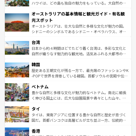
西部には大自然が広がり、グランドキャニオンやイエロー
ハワイは、どの島も独自の魅力をもっている。大自然の神
ストーン国立公園といった絶景が堪能できる。さらに、南
秘を感じたいなら、火山が生み出した壮大な景観を誇るハ
オーストラリアの基本情報と観光ガイド・有名観
部のニューオーリンズでは、音楽と美食が融合した独特の
ワイ島は見逃せない。また、定番の観光地といえばオアフ
文化が魅力。旅行者はアメリカの各地域で異なる魅力を楽
島だが、静かな自然を求めるならマウイ島やカウアイ島が
光スポット
しみながら、その多様性と豊かな歴史を感じることができ
おすすめ。エメラルドグリーンに輝く海をはじめ、豊かな
オーストラリアは、壮大な自然と多様な文化が魅力の国。
るだろう。車でのロードトリップや列車の旅も、アメリカ
文化や歴史が息づいている。「アロハスピリット」と呼ば
シドニーのシンボルであるシドニー・オペラハウス、オー
ならではの贅沢な旅のスタイルだ。 なお、新着のアメリカ
れるおもてなしの心で訪れる人々を迎えてくれるハワイの
ストラリア東海岸北部に広がる大サンゴ礁地帯グレートバ
情報は
コンテンツ一覧
を参照してほしい。
人々、おいしいローカルフードやハワイアンミュージッ
台湾
リアリーフや大陸中央部にそびえるウルル（エアーズロッ
ク、伝統的なフラダンスなど、すべてがハワイの魅力を彩
ク）、タスマニアの美しい原生林やケアンズの熱帯雨林な
日本から約４時間ほどでたどり着く台湾は、多彩な文化と
っている。訪れるたびに新しい発見と感動が待っているハ
ど、見どころがたくさん。また、カフェやワイン、オージ
自然が織りなす魅力的な観光地。活気あふれる大都市の台
ワイを、存分に味わってほしい。 なお、新着のハワイ情報
ービーフなどの食文化も豊かで、美味しいものであふれて
北やノスタルジックな町並みが人気な九份（ジォウフェ
は
コンテンツ一覧
を参照してほしい。
韓国
いる。アクティビティも充実しており、サーフィンやダイ
ン）、静ひつな山岳地帯である台湾東部など、都市の喧騒
ビング、ハイキングなど、アウトドア好きにはたまらな
と山間の静けさが共存しており、訪れる人に新しい発見と
歴史ある王朝文化が残る一方で、最先端のファッションやK
い。オーストラリアの多彩な魅力を存分に味わいつくそ
驚きをもたらしてくれる。また、奥深い台湾の食文化も魅
-POPで世界を席巻している韓国。首都ソウルの宮殿や伝統
う。 なお、新着のオーストラリア情報は
コンテンツ一覧
を
力で、夜市などの屋台グルメから高級料理、ヘルシーで美
家屋が並ぶエリアでは韓国の歴史と文化に浸ることがで
参照してほしい。
ベトナム
容にもいいと評判のスイーツなど、バラエティ豊かな料理
き、地方に足を延ばせば四季折々の自然美を楽しむことが
が味わえる。 なお、新着の台湾情報は
コンテンツ一覧
を参
できる。そして、キムチや焼肉、絶品のストリートフード
豊かな自然と多様な文化が魅力的なベトナム。南北に細長
照してほしい。
まで、さまざまな韓国料理が待っている。夜には、韓国な
く伸びる国土には、広大な田園風景や青々とした山々、世
らではのナイトライフも堪能できる。あたたかいホスピタ
界遺産に登録された壮大な自然景観が点在し、都市部では
タイ
リティに包まれながら、韓国の多彩な魅力を心ゆくまで味
急速な発展と共に伝統が息づく。ハノイの古い町並みやホ
わってみてほしい。 なお、新着の韓国情報は
コンテンツ一
ーチミン市のフランス統治時代の建物も、独特の雰囲気を
タイは、東南アジアに位置する豊かな自然と歴史が息づく
覧
を参照してほしい。
醸し出している。また、バラエティの豊かさとおいしさで
国だ。首都バンコクは高層ビルが立ち並ぶ一方、伝統的な
世界中の食通を魅了してやまないベトナム料理も魅力のひ
寺院や市場がいたるところに点在し、古きよき文化と現代
香港
とつ。フォーやバインミー、ベトナムコーヒーなどは、ぜ
の活気が交差している。北部ではチェンマイなどの山岳地