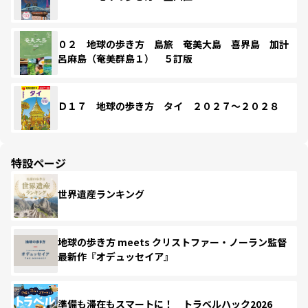
０２ 地球の歩き方 島旅 奄美大島 喜界島 加計
呂麻島（奄美群島１） ５訂版
Ｄ１７ 地球の歩き方 タイ ２０２７～２０２８
特設ページ
世界遺産ランキング
地球の歩き方 meets クリストファー・ノーラン監督
最新作『オデュッセイア』
準備も滞在もスマートに！ トラベルハック2026