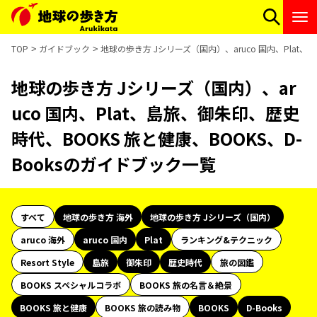
TOP
ガイドブック
地球の歩き方 Jシリーズ（国内）、aruco 国内、Plat、
地球の歩き方 Jシリーズ（国内）、ar
uco 国内、Plat、島旅、御朱印、歴史
時代、BOOKS 旅と健康、BOOKS、D-
Booksのガイドブック一覧
すべて
地球の歩き方 海外
地球の歩き方 Jシリーズ（国内）
aruco 海外
aruco 国内
Plat
ランキング&テクニック
Resort Style
島旅
御朱印
歴史時代
旅の図鑑
BOOKS スペシャルコラボ
BOOKS 旅の名言＆絶景
BOOKS 旅と健康
BOOKS 旅の読み物
BOOKS
D-Books