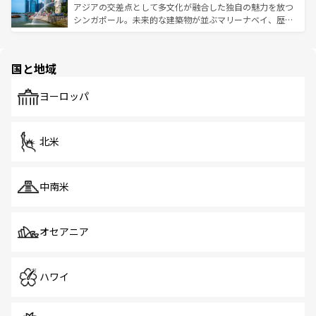
が待っている。親しみやすいタイの人々、仏教を中心とし
ており、効率よく見どころを回れるのも魅力。息をのむよ
アジアの交差点として多文化が融合した独自の魅力を放つ
た文化、そして多様な観光資源が、訪れる旅人を魅了し続
うな絶景から文化的な体験まで、香港を存分に楽しみ尽く
シンガポール。未来的な建築物が並ぶマリーナベイ、歴史
ける。 なお、新着のタイ情報は
コンテンツ一覧
を参照して
そう。 なお、新着の香港情報は
コンテンツ一覧
を参照して
と伝統を感じられるエスニックタウン、多数の緑豊かな公
ほしい。
ほしい。
園や自然保護区など、自然が調和した近代的な景観と文化
の多様性あふれるカラフルな町は、どこを歩いても新しい
国と地域
発見がある。さらに、治安のよさや充実した公共交通機関
も、旅行者にとっては魅力的なポイント。グルメも豊富
で、ホーカーズは地元の風情を楽しめる外せないスポット
ヨーロッパ
だ。訪れる人を飽きさせないシンガポールで、多様な魅力
を体感しよう。 なお、新着のシンガポール情報は
コンテン
ツ一覧
を参照してほしい。
北米
中南米
オセアニア
ハワイ