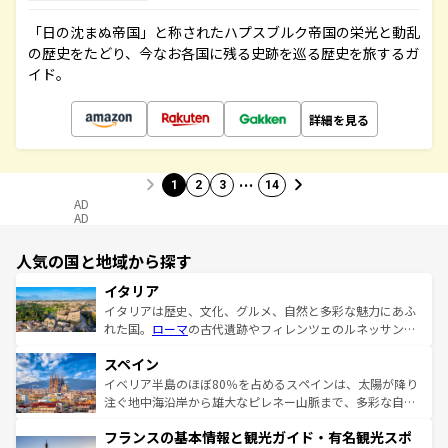
「日の沈まぬ帝国」と称されたハプスブルク帝国の栄光と動乱
の歴史をたどり、今なお各国に残る史跡を巡る歴史を旅するガ
イド。
詳細を見る
…
1
2
3
14
AD
AD
人気の国と地域から探す
イタリア
イタリアは歴史、文化、グルメ、自然と多彩な魅力にあふ
れた国。
ローマ
の古代遺跡やフィレンツェのルネッサンス
美術、ヴェネツィアの運河など、歴史あるスポットはもち
スペイン
ろん、トスカーナの美しい田園風景やアマルフィ海岸の絶
景など、自然景観も見逃せない。観光の合間には、本場の
イベリア半島のほぼ80％を占めるスペインは、太陽が降り
ピザやパスタなど、絶品のイタリア料理を堪能することも
注ぐ地中海沿岸から雄大なピレネー山脈まで、多彩な自然
できる。朝目覚めてから夜眠るまで、すべての瞬間を楽し
と文化が詰まったヨーロッパ屈指の旅行先だ。多様な地域
フランスの基本情報と観光ガイド・有名観光スポ
ませてくれるイタリアで、忘れられない旅をしてみよう！
文化が根付くこの国では、情熱的なフラメンコ、熱気あふ