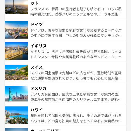
なお、新着のイタリア情報は
コンテンツ一覧
を参照してほ
れる闘牛、そして美味しいタパスが生活の一部となってい
ット
しい。
る。首都マドリードの洗練された雰囲気や、バルセロナの
フランスは、世界中の旅行者を魅了し続けるヨーロッパ屈
アートに溢れた街角から、地方では古代ローマ遺跡や中世
指の観光地だ。首都パリのエッフェル塔やルーブル美術館
の城塞都市、穏やかなビーチリゾートまで多彩な表情を見
といった象徴的なスポットから、田舎町の古風な美しさま
せる。地方によって風土や気候が異なるスペインはその個
ドイツ
で、幅広い魅力が詰まっている。華麗な宮殿、歴史的な大
性で訪れる人を魅了する。 なお、新着のスペイン情報は
コ
聖堂、美しいビーチ、そして豊かな自然が、訪れる者を心
ドイツは、豊かな歴史と多彩な文化が交差するヨーロッパ
ンテンツ一覧
を参照してほしい。
から魅了する。また、フランスは美食の国としても知ら
の中心に位置する国。中世の街並みが残るロマンチック街
れ、フランス料理はユネスコ無形文化遺産にも登録されて
道から、未来を先取りするようなモダンな都市まで多様な
イギリス
いる。シャンパンの発祥地であるランス、プロヴァンスの
顔を持つこの国は、どこを歩いても飽きることがない。ベ
香り高いラベンダー畑など、多彩な楽しみ方が可能だ。さ
ルリンの文化的活気、バイエルン州のアルプスの絶景、そ
イギリスは、古きよき伝統と最先端が共存する国。ウェス
らに、パリ以外の地域にも魅力が溢れており、どの街角に
してライン川沿いのワイン畑といった風景は必見。ビール
トミンスター寺院や大英博物館のようなランドマーク、歴
も豊かな歴史と文化が息づいている。パリ以外の個性あふ
とソーセージを味わいながら地元の人と過ごす楽しい時間
史ある大学都市、美しい丘陵地帯や牧歌的な風景など、エ
れる地方に足を運ぶとそれぞれで全く異なる文化を体験で
スイス
は、お酒好きな人にはぜひ体験してほしい。 なお、新着の
リアごとに異なる魅力がある。また、優雅なアフタヌーン
きるだろう。 なお、新着のフランス情報は
コンテンツ一覧
ドイツ情報は
コンテンツ一覧
を参照してほしい。
ティー、ビール好きにはたまらない英国パブ、サッカー観
スイスの国土面積は九州ほどの広さだが、運行時刻が正確
を参照してほしい。
戦など、本場だからこそできる体験も豊富。イギリスを旅
な交通網が整備されており、初心者でも安心して個人旅行
して楽しみつくそう。 なお、新着のイギリス情報は
コンテ
を楽しめる。日本同様に時刻表どおりの旅が可能だ。中世
アメリカ
ンツ一覧
を参照してほしい。
の建物がそのまま残る町や、スイスならではのユニークな
博物館もあり、アルプス観光だけでなく町歩きも満喫する
アメリカ合衆国は、広大な土地と多様な文化が魅力の国。
ことができる。国民の所得が高いため物価も高いが、旅行
東海岸の都市部から西海岸のカリフォルニアまで、訪れる
者向けの交通パス提供のサービスもあり、うまく活用すれ
場所ごとに異なる風景と体験が待っている。ニューヨーク
ハワイ
ば市内交通費無料で観光を楽しむこともできる。 なお、新
のような巨大都市は、観光、ショッピング、エンターテイ
着のスイス情報は
コンテンツ一覧
を参照してほしい。
ンメントが詰まった刺激的なスポットだ。一方、アメリカ
年間を通じて温暖な気候に恵まれ、多くの島で構成される
西部には大自然が広がり、グランドキャニオンやイエロー
ハワイは、どの島も独自の魅力をもっている。大自然の神
ストーン国立公園といった絶景が堪能できる。さらに、南
秘を感じたいなら、火山が生み出した壮大な景観を誇るハ
部のニューオーリンズでは、音楽と美食が融合した独特の