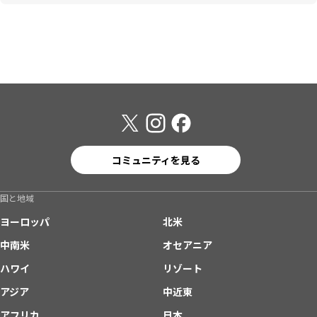
コミュニティを見る
国と地域
ヨーロッパ
北米
中南米
オセアニア
ハワイ
リゾート
アジア
中近東
アフリカ
日本