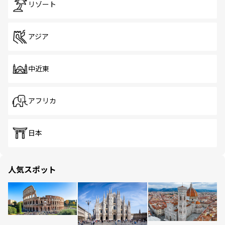
リゾート
アジア
中近東
アフリカ
日本
人気スポット