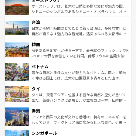
オーストラリア
ワイ島は見逃せない。また、定番の観光地といえばオアフ
文化が魅力。旅行者はアメリカの各地域で異なる魅力を楽
島だが、静かな自然を求めるならマウイ島やカウアイ島が
オーストラリアは、壮大な自然と多様な文化が魅力の国。
しみながら、その多様性と豊かな歴史を感じることができ
おすすめ。エメラルドグリーンに輝く海をはじめ、豊かな
シドニーのシンボルであるシドニー・オペラハウス、オー
るだろう。車でのロードトリップや列車の旅も、アメリカ
文化や歴史が息づいている。「アロハスピリット」と呼ば
ストラリア東海岸北部に広がる大サンゴ礁地帯グレートバ
ならではの贅沢な旅のスタイルだ。 なお、新着のアメリカ
台湾
れるおもてなしの心で訪れる人々を迎えてくれるハワイの
リアリーフや大陸中央部にそびえるウルル（エアーズロッ
情報は
コンテンツ一覧
を参照してほしい。
人々、おいしいローカルフードやハワイアンミュージッ
ク）、タスマニアの美しい原生林やケアンズの熱帯雨林な
日本から約４時間ほどでたどり着く台湾は、多彩な文化と
ク、伝統的なフラダンスなど、すべてがハワイの魅力を彩
ど、見どころがたくさん。また、カフェやワイン、オージ
自然が織りなす魅力的な観光地。活気あふれる大都市の台
っている。訪れるたびに新しい発見と感動が待っているハ
ービーフなどの食文化も豊かで、美味しいものであふれて
北やノスタルジックな町並みが人気な九份（ジォウフェ
ワイを、存分に味わってほしい。 なお、新着のハワイ情報
韓国
いる。アクティビティも充実しており、サーフィンやダイ
ン）、静ひつな山岳地帯である台湾東部など、都市の喧騒
は
コンテンツ一覧
を参照してほしい。
ビング、ハイキングなど、アウトドア好きにはたまらな
と山間の静けさが共存しており、訪れる人に新しい発見と
歴史ある王朝文化が残る一方で、最先端のファッションやK
い。オーストラリアの多彩な魅力を存分に味わいつくそ
驚きをもたらしてくれる。また、奥深い台湾の食文化も魅
-POPで世界を席巻している韓国。首都ソウルの宮殿や伝統
う。 なお、新着のオーストラリア情報は
コンテンツ一覧
を
力で、夜市などの屋台グルメから高級料理、ヘルシーで美
家屋が並ぶエリアでは韓国の歴史と文化に浸ることがで
参照してほしい。
ベトナム
容にもいいと評判のスイーツなど、バラエティ豊かな料理
き、地方に足を延ばせば四季折々の自然美を楽しむことが
が味わえる。 なお、新着の台湾情報は
コンテンツ一覧
を参
できる。そして、キムチや焼肉、絶品のストリートフード
豊かな自然と多様な文化が魅力的なベトナム。南北に細長
照してほしい。
まで、さまざまな韓国料理が待っている。夜には、韓国な
く伸びる国土には、広大な田園風景や青々とした山々、世
らではのナイトライフも堪能できる。あたたかいホスピタ
界遺産に登録された壮大な自然景観が点在し、都市部では
タイ
リティに包まれながら、韓国の多彩な魅力を心ゆくまで味
急速な発展と共に伝統が息づく。ハノイの古い町並みやホ
わってみてほしい。 なお、新着の韓国情報は
コンテンツ一
ーチミン市のフランス統治時代の建物も、独特の雰囲気を
タイは、東南アジアに位置する豊かな自然と歴史が息づく
覧
を参照してほしい。
醸し出している。また、バラエティの豊かさとおいしさで
国だ。首都バンコクは高層ビルが立ち並ぶ一方、伝統的な
世界中の食通を魅了してやまないベトナム料理も魅力のひ
寺院や市場がいたるところに点在し、古きよき文化と現代
香港
とつ。フォーやバインミー、ベトナムコーヒーなどは、ぜ
の活気が交差している。北部ではチェンマイなどの山岳地
ひ現地で味わいたい。どの地域を訪れてもあたたかい人々
帯で自然と触れ合い、南部ではプーケットやクラビの美し
アジアと西洋の文化が交わる香港は、特有のエネルギーを
が旅行者を迎えてくれるので、きっと忘れられない旅にな
いビーチでリゾート気分を楽しむことができる。タイ料理
もっている。ヴィクトリア湾に広がる壮大な景色、近未来
るはずだ。 なお、新着のベトナム情報は
コンテンツ一覧
を
は世界的に有名で、屋台から高級レストランまで味覚を刺
的なアートスポット、そして歴史と現代が融合した町並
参照してほしい。
シンガポール
激する。気候は一年中温暖で、どの季節にも異なる楽しみ
み、どこを訪れても感動するはず。観光スポットが密集し