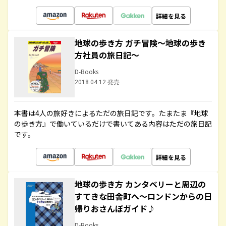
詳細を見る
地球の歩き方 ガチ冒険～地球の歩き
方社員の旅日記～
D-Books
2018.04.12 発売
本書は4人の旅好きによるただの旅日記です。たまたま『地球
の歩き方』で働いているだけで書いてある内容はただの旅日記
です。
詳細を見る
地球の歩き方 カンタベリーと周辺の
すてきな田舎町へ～ロンドンからの日
帰りおさんぽガイド♪
D-Books