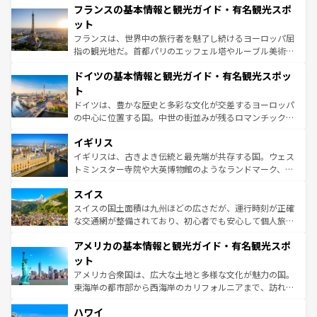
なお、新着のイタリア情報は
コンテンツ一覧
を参照してほ
フランスの基本情報と観光ガイド・有名観光スポ
文化が根付くこの国では、情熱的なフラメンコ、熱気あふ
しい。
れる闘牛、そして美味しいタパスが生活の一部となってい
ット
る。首都マドリードの洗練された雰囲気や、バルセロナの
フランスは、世界中の旅行者を魅了し続けるヨーロッパ屈
アートに溢れた街角から、地方では古代ローマ遺跡や中世
指の観光地だ。首都パリのエッフェル塔やルーブル美術館
の城塞都市、穏やかなビーチリゾートまで多彩な表情を見
といった象徴的なスポットから、田舎町の古風な美しさま
せる。地方によって風土や気候が異なるスペインはその個
ドイツの基本情報と観光ガイド・有名観光スポッ
で、幅広い魅力が詰まっている。華麗な宮殿、歴史的な大
性で訪れる人を魅了する。 なお、新着のスペイン情報は
コ
聖堂、美しいビーチ、そして豊かな自然が、訪れる者を心
ト
ンテンツ一覧
を参照してほしい。
から魅了する。また、フランスは美食の国としても知ら
ドイツは、豊かな歴史と多彩な文化が交差するヨーロッパ
れ、フランス料理はユネスコ無形文化遺産にも登録されて
の中心に位置する国。中世の街並みが残るロマンチック街
いる。シャンパンの発祥地であるランス、プロヴァンスの
道から、未来を先取りするようなモダンな都市まで多様な
香り高いラベンダー畑など、多彩な楽しみ方が可能だ。さ
イギリス
顔を持つこの国は、どこを歩いても飽きることがない。ベ
らに、パリ以外の地域にも魅力が溢れており、どの街角に
ルリンの文化的活気、バイエルン州のアルプスの絶景、そ
イギリスは、古きよき伝統と最先端が共存する国。ウェス
も豊かな歴史と文化が息づいている。パリ以外の個性あふ
してライン川沿いのワイン畑といった風景は必見。ビール
トミンスター寺院や大英博物館のようなランドマーク、歴
れる地方に足を運ぶとそれぞれで全く異なる文化を体験で
とソーセージを味わいながら地元の人と過ごす楽しい時間
史ある大学都市、美しい丘陵地帯や牧歌的な風景など、エ
きるだろう。 なお、新着のフランス情報は
コンテンツ一覧
スイス
は、お酒好きな人にはぜひ体験してほしい。 なお、新着の
リアごとに異なる魅力がある。また、優雅なアフタヌーン
を参照してほしい。
ドイツ情報は
コンテンツ一覧
を参照してほしい。
ティー、ビール好きにはたまらない英国パブ、サッカー観
スイスの国土面積は九州ほどの広さだが、運行時刻が正確
戦など、本場だからこそできる体験も豊富。イギリスを旅
な交通網が整備されており、初心者でも安心して個人旅行
して楽しみつくそう。 なお、新着のイギリス情報は
コンテ
を楽しめる。日本同様に時刻表どおりの旅が可能だ。中世
アメリカの基本情報と観光ガイド・有名観光スポ
ンツ一覧
を参照してほしい。
の建物がそのまま残る町や、スイスならではのユニークな
博物館もあり、アルプス観光だけでなく町歩きも満喫する
ット
ことができる。国民の所得が高いため物価も高いが、旅行
アメリカ合衆国は、広大な土地と多様な文化が魅力の国。
者向けの交通パス提供のサービスもあり、うまく活用すれ
東海岸の都市部から西海岸のカリフォルニアまで、訪れる
ば市内交通費無料で観光を楽しむこともできる。 なお、新
場所ごとに異なる風景と体験が待っている。ニューヨーク
着のスイス情報は
コンテンツ一覧
を参照してほしい。
ハワイ
のような巨大都市は、観光、ショッピング、エンターテイ