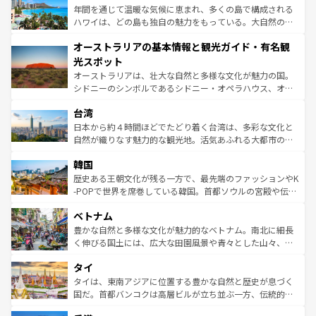
ンメントが詰まった刺激的なスポットだ。一方、アメリカ
年間を通じて温暖な気候に恵まれ、多くの島で構成される
西部には大自然が広がり、グランドキャニオンやイエロー
ハワイは、どの島も独自の魅力をもっている。大自然の神
ストーン国立公園といった絶景が堪能できる。さらに、南
秘を感じたいなら、火山が生み出した壮大な景観を誇るハ
オーストラリアの基本情報と観光ガイド・有名観
部のニューオーリンズでは、音楽と美食が融合した独特の
ワイ島は見逃せない。また、定番の観光地といえばオアフ
文化が魅力。旅行者はアメリカの各地域で異なる魅力を楽
島だが、静かな自然を求めるならマウイ島やカウアイ島が
光スポット
しみながら、その多様性と豊かな歴史を感じることができ
おすすめ。エメラルドグリーンに輝く海をはじめ、豊かな
オーストラリアは、壮大な自然と多様な文化が魅力の国。
るだろう。車でのロードトリップや列車の旅も、アメリカ
文化や歴史が息づいている。「アロハスピリット」と呼ば
シドニーのシンボルであるシドニー・オペラハウス、オー
ならではの贅沢な旅のスタイルだ。 なお、新着のアメリカ
れるおもてなしの心で訪れる人々を迎えてくれるハワイの
ストラリア東海岸北部に広がる大サンゴ礁地帯グレートバ
情報は
コンテンツ一覧
を参照してほしい。
人々、おいしいローカルフードやハワイアンミュージッ
台湾
リアリーフや大陸中央部にそびえるウルル（エアーズロッ
ク、伝統的なフラダンスなど、すべてがハワイの魅力を彩
ク）、タスマニアの美しい原生林やケアンズの熱帯雨林な
日本から約４時間ほどでたどり着く台湾は、多彩な文化と
っている。訪れるたびに新しい発見と感動が待っているハ
ど、見どころがたくさん。また、カフェやワイン、オージ
自然が織りなす魅力的な観光地。活気あふれる大都市の台
ワイを、存分に味わってほしい。 なお、新着のハワイ情報
ービーフなどの食文化も豊かで、美味しいものであふれて
北やノスタルジックな町並みが人気な九份（ジォウフェ
は
コンテンツ一覧
を参照してほしい。
韓国
いる。アクティビティも充実しており、サーフィンやダイ
ン）、静ひつな山岳地帯である台湾東部など、都市の喧騒
ビング、ハイキングなど、アウトドア好きにはたまらな
と山間の静けさが共存しており、訪れる人に新しい発見と
歴史ある王朝文化が残る一方で、最先端のファッションやK
い。オーストラリアの多彩な魅力を存分に味わいつくそ
驚きをもたらしてくれる。また、奥深い台湾の食文化も魅
-POPで世界を席巻している韓国。首都ソウルの宮殿や伝統
う。 なお、新着のオーストラリア情報は
コンテンツ一覧
を
力で、夜市などの屋台グルメから高級料理、ヘルシーで美
家屋が並ぶエリアでは韓国の歴史と文化に浸ることがで
参照してほしい。
ベトナム
容にもいいと評判のスイーツなど、バラエティ豊かな料理
き、地方に足を延ばせば四季折々の自然美を楽しむことが
が味わえる。 なお、新着の台湾情報は
コンテンツ一覧
を参
できる。そして、キムチや焼肉、絶品のストリートフード
豊かな自然と多様な文化が魅力的なベトナム。南北に細長
照してほしい。
まで、さまざまな韓国料理が待っている。夜には、韓国な
く伸びる国土には、広大な田園風景や青々とした山々、世
らではのナイトライフも堪能できる。あたたかいホスピタ
界遺産に登録された壮大な自然景観が点在し、都市部では
タイ
リティに包まれながら、韓国の多彩な魅力を心ゆくまで味
急速な発展と共に伝統が息づく。ハノイの古い町並みやホ
わってみてほしい。 なお、新着の韓国情報は
コンテンツ一
ーチミン市のフランス統治時代の建物も、独特の雰囲気を
タイは、東南アジアに位置する豊かな自然と歴史が息づく
覧
を参照してほしい。
醸し出している。また、バラエティの豊かさとおいしさで
国だ。首都バンコクは高層ビルが立ち並ぶ一方、伝統的な
世界中の食通を魅了してやまないベトナム料理も魅力のひ
寺院や市場がいたるところに点在し、古きよき文化と現代