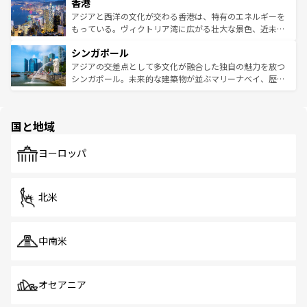
香港
とつ。フォーやバインミー、ベトナムコーヒーなどは、ぜ
の活気が交差している。北部ではチェンマイなどの山岳地
ひ現地で味わいたい。どの地域を訪れてもあたたかい人々
帯で自然と触れ合い、南部ではプーケットやクラビの美し
アジアと西洋の文化が交わる香港は、特有のエネルギーを
が旅行者を迎えてくれるので、きっと忘れられない旅にな
いビーチでリゾート気分を楽しむことができる。タイ料理
もっている。ヴィクトリア湾に広がる壮大な景色、近未来
るはずだ。 なお、新着のベトナム情報は
コンテンツ一覧
を
は世界的に有名で、屋台から高級レストランまで味覚を刺
的なアートスポット、そして歴史と現代が融合した町並
参照してほしい。
シンガポール
激する。気候は一年中温暖で、どの季節にも異なる楽しみ
み、どこを訪れても感動するはず。観光スポットが密集し
が待っている。親しみやすいタイの人々、仏教を中心とし
ており、効率よく見どころを回れるのも魅力。息をのむよ
アジアの交差点として多文化が融合した独自の魅力を放つ
た文化、そして多様な観光資源が、訪れる旅人を魅了し続
うな絶景から文化的な体験まで、香港を存分に楽しみ尽く
シンガポール。未来的な建築物が並ぶマリーナベイ、歴史
ける。 なお、新着のタイ情報は
コンテンツ一覧
を参照して
そう。 なお、新着の香港情報は
コンテンツ一覧
を参照して
と伝統を感じられるエスニックタウン、多数の緑豊かな公
ほしい。
ほしい。
園や自然保護区など、自然が調和した近代的な景観と文化
の多様性あふれるカラフルな町は、どこを歩いても新しい
国と地域
発見がある。さらに、治安のよさや充実した公共交通機関
も、旅行者にとっては魅力的なポイント。グルメも豊富
で、ホーカーズは地元の風情を楽しめる外せないスポット
ヨーロッパ
だ。訪れる人を飽きさせないシンガポールで、多様な魅力
を体感しよう。 なお、新着のシンガポール情報は
コンテン
ツ一覧
を参照してほしい。
北米
中南米
オセアニア