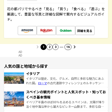
花の都パリでやるべき「見る」「買う」「食べる」「遊ぶ」を
厳選して、豊富な写真と詳細な図解で案内するビジュアルガイ
ド。
詳細を見る
…
1
2
3
16
AD
AD
人気の国と地域から探す
イタリア
イタリアは歴史、文化、グルメ、自然と多彩な魅力にあふ
れた国。
ローマ
の古代遺跡やフィレンツェのルネッサンス
美術、ヴェネツィアの運河など、歴史あるスポットはもち
スペインの観光ポイントと人気スポット・知ってお
ろん、トスカーナの美しい田園風景やアマルフィ海岸の絶
景など、自然景観も見逃せない。観光の合間には、本場の
くべき基本情報
ピザやパスタなど、絶品のイタリア料理を堪能することも
イベリア半島のほぼ80％を占めるスペインは、太陽が降り
できる。朝目覚めてから夜眠るまで、すべての瞬間を楽し
注ぐ地中海沿岸から雄大なピレネー山脈まで、多彩な自然
ませてくれるイタリアで、忘れられない旅をしてみよう！
と文化が詰まったヨーロッパ屈指の旅行先だ。多様な地域