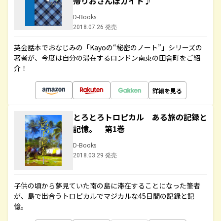
帰りおさんぽガイド♪
D-Books
2018.07.26 発売
英会話本でおなじみの「Kayoの“秘密のノート”」シリーズの
著者が、今度は自分の滞在するロンドン南東の田舎町をご紹
介！
詳細を見る
とろとろトロピカル ある旅の記録と
記憶。 第1巻
D-Books
2018.03.29 発売
子供の頃から夢見ていた南の島に滞在することになった筆者
が、島で出合うトロピカルでマジカルな45日間の記録と記
憶。