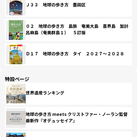
Ｊ３３ 地球の歩き方 墨田区
０２ 地球の歩き方 島旅 奄美大島 喜界島 加計
呂麻島（奄美群島１） ５訂版
Ｄ１７ 地球の歩き方 タイ ２０２７～２０２８
特設ページ
世界遺産ランキング
地球の歩き方 meets クリストファー・ノーラン監督
最新作『オデュッセイア』