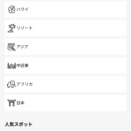
ハワイ
リゾート
アジア
中近東
アフリカ
日本
人気スポット