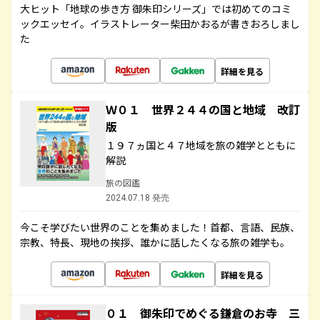
大ヒット「地球の歩き方 御朱印シリーズ」では初めてのコミ
ックエッセイ。イラストレーター柴田かおるが書きおろしまし
た
詳細を見る
Ｗ０１ 世界２４４の国と地域 改訂
版
１９７ヵ国と４７地域を旅の雑学とともに
解説
旅の図鑑
2024.07.18 発売
今こそ学びたい世界のことを集めました！首都、言語、民族、
宗教、特長、現地の挨拶、誰かに話したくなる旅の雑学も。
詳細を見る
０１ 御朱印でめぐる鎌倉のお寺 三