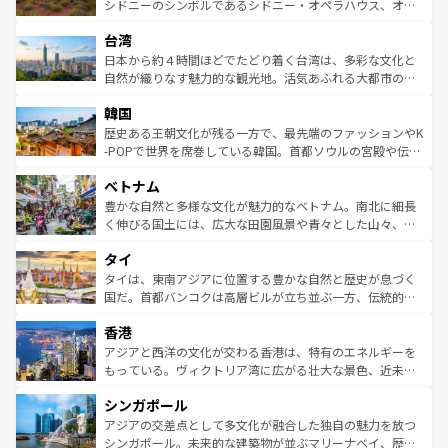
しみながら、その多様性と豊かな歴史を感じることができ
おすすめ。エメラルドグリーンに輝く海をはじめ、豊かな
シドニーのシンボルであるシドニー・オペラハウス、オー
るだろう。車でのロードトリップや列車の旅も、アメリカ
文化や歴史が息づいている。「アロハスピリット」と呼ば
ストラリア東海岸北部に広がる大サンゴ礁地帯グレートバ
ならではの贅沢な旅のスタイルだ。 なお、新着のアメリカ
台湾
れるおもてなしの心で訪れる人々を迎えてくれるハワイの
リアリーフや大陸中央部にそびえるウルル（エアーズロッ
情報は
コンテンツ一覧
を参照してほしい。
人々、おいしいローカルフードやハワイアンミュージッ
ク）、タスマニアの美しい原生林やケアンズの熱帯雨林な
日本から約４時間ほどでたどり着く台湾は、多彩な文化と
ク、伝統的なフラダンスなど、すべてがハワイの魅力を彩
ど、見どころがたくさん。また、カフェやワイン、オージ
自然が織りなす魅力的な観光地。活気あふれる大都市の台
っている。訪れるたびに新しい発見と感動が待っているハ
ービーフなどの食文化も豊かで、美味しいものであふれて
北やノスタルジックな町並みが人気な九份（ジォウフェ
ワイを、存分に味わってほしい。 なお、新着のハワイ情報
韓国
いる。アクティビティも充実しており、サーフィンやダイ
ン）、静ひつな山岳地帯である台湾東部など、都市の喧騒
は
コンテンツ一覧
を参照してほしい。
ビング、ハイキングなど、アウトドア好きにはたまらな
と山間の静けさが共存しており、訪れる人に新しい発見と
歴史ある王朝文化が残る一方で、最先端のファッションやK
い。オーストラリアの多彩な魅力を存分に味わいつくそ
驚きをもたらしてくれる。また、奥深い台湾の食文化も魅
-POPで世界を席巻している韓国。首都ソウルの宮殿や伝統
う。 なお、新着のオーストラリア情報は
コンテンツ一覧
を
力で、夜市などの屋台グルメから高級料理、ヘルシーで美
家屋が並ぶエリアでは韓国の歴史と文化に浸ることがで
参照してほしい。
ベトナム
容にもいいと評判のスイーツなど、バラエティ豊かな料理
き、地方に足を延ばせば四季折々の自然美を楽しむことが
が味わえる。 なお、新着の台湾情報は
コンテンツ一覧
を参
できる。そして、キムチや焼肉、絶品のストリートフード
豊かな自然と多様な文化が魅力的なベトナム。南北に細長
照してほしい。
まで、さまざまな韓国料理が待っている。夜には、韓国な
く伸びる国土には、広大な田園風景や青々とした山々、世
らではのナイトライフも堪能できる。あたたかいホスピタ
界遺産に登録された壮大な自然景観が点在し、都市部では
タイ
リティに包まれながら、韓国の多彩な魅力を心ゆくまで味
急速な発展と共に伝統が息づく。ハノイの古い町並みやホ
わってみてほしい。 なお、新着の韓国情報は
コンテンツ一
ーチミン市のフランス統治時代の建物も、独特の雰囲気を
タイは、東南アジアに位置する豊かな自然と歴史が息づく
覧
を参照してほしい。
醸し出している。また、バラエティの豊かさとおいしさで
国だ。首都バンコクは高層ビルが立ち並ぶ一方、伝統的な
世界中の食通を魅了してやまないベトナム料理も魅力のひ
寺院や市場がいたるところに点在し、古きよき文化と現代
香港
とつ。フォーやバインミー、ベトナムコーヒーなどは、ぜ
の活気が交差している。北部ではチェンマイなどの山岳地
ひ現地で味わいたい。どの地域を訪れてもあたたかい人々
帯で自然と触れ合い、南部ではプーケットやクラビの美し
アジアと西洋の文化が交わる香港は、特有のエネルギーを
が旅行者を迎えてくれるので、きっと忘れられない旅にな
いビーチでリゾート気分を楽しむことができる。タイ料理
もっている。ヴィクトリア湾に広がる壮大な景色、近未来
るはずだ。 なお、新着のベトナム情報は
コンテンツ一覧
を
は世界的に有名で、屋台から高級レストランまで味覚を刺
的なアートスポット、そして歴史と現代が融合した町並
参照してほしい。
シンガポール
激する。気候は一年中温暖で、どの季節にも異なる楽しみ
み、どこを訪れても感動するはず。観光スポットが密集し
が待っている。親しみやすいタイの人々、仏教を中心とし
ており、効率よく見どころを回れるのも魅力。息をのむよ
アジアの交差点として多文化が融合した独自の魅力を放つ
た文化、そして多様な観光資源が、訪れる旅人を魅了し続
うな絶景から文化的な体験まで、香港を存分に楽しみ尽く
シンガポール。未来的な建築物が並ぶマリーナベイ、歴史