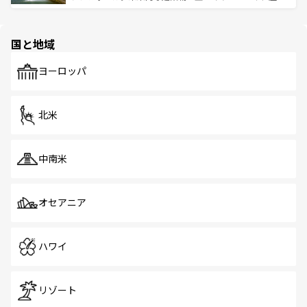
ける。 なお、新着のタイ情報は
コンテンツ一覧
を参照して
そう。 なお、新着の香港情報は
コンテンツ一覧
を参照して
と伝統を感じられるエスニックタウン、多数の緑豊かな公
ほしい。
ほしい。
園や自然保護区など、自然が調和した近代的な景観と文化
の多様性あふれるカラフルな町は、どこを歩いても新しい
国と地域
発見がある。さらに、治安のよさや充実した公共交通機関
も、旅行者にとっては魅力的なポイント。グルメも豊富
で、ホーカーズは地元の風情を楽しめる外せないスポット
ヨーロッパ
だ。訪れる人を飽きさせないシンガポールで、多様な魅力
を体感しよう。 なお、新着のシンガポール情報は
コンテン
ツ一覧
を参照してほしい。
北米
中南米
オセアニア
ハワイ
リゾート