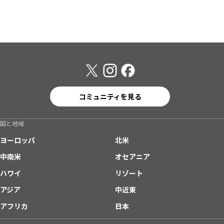
コミュニティを見る
国と地域
ヨーロッパ
北米
中南米
オセアニア
ハワイ
リゾート
アジア
中近東
アフリカ
日本