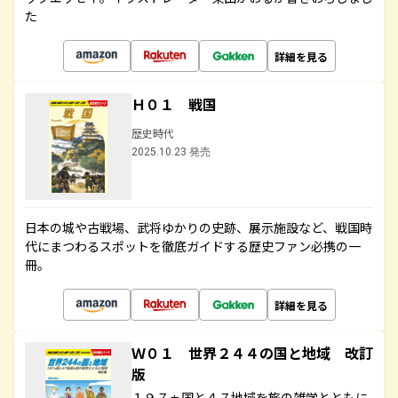
た
詳細を見る
Ｈ０１ 戦国
歴史時代
2025.10.23 発売
日本の城や古戦場、武将ゆかりの史跡、展示施設など、戦国時
代にまつわるスポットを徹底ガイドする歴史ファン必携の一
冊。
詳細を見る
Ｗ０１ 世界２４４の国と地域 改訂
版
１９７ヵ国と４７地域を旅の雑学とともに