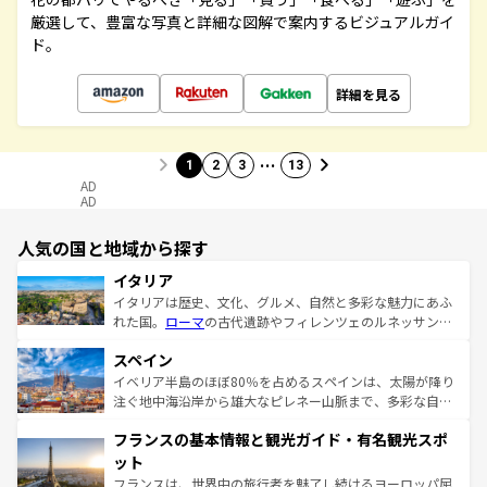
厳選して、豊富な写真と詳細な図解で案内するビジュアルガイ
ド。
詳細を見る
…
1
2
3
13
AD
AD
人気の国と地域から探す
イタリア
イタリアは歴史、文化、グルメ、自然と多彩な魅力にあふ
れた国。
ローマ
の古代遺跡やフィレンツェのルネッサンス
美術、ヴェネツィアの運河など、歴史あるスポットはもち
スペイン
ろん、トスカーナの美しい田園風景やアマルフィ海岸の絶
景など、自然景観も見逃せない。観光の合間には、本場の
イベリア半島のほぼ80％を占めるスペインは、太陽が降り
ピザやパスタなど、絶品のイタリア料理を堪能することも
注ぐ地中海沿岸から雄大なピレネー山脈まで、多彩な自然
できる。朝目覚めてから夜眠るまで、すべての瞬間を楽し
と文化が詰まったヨーロッパ屈指の旅行先だ。多様な地域
フランスの基本情報と観光ガイド・有名観光スポ
ませてくれるイタリアで、忘れられない旅をしてみよう！
文化が根付くこの国では、情熱的なフラメンコ、熱気あふ
なお、新着のイタリア情報は
コンテンツ一覧
を参照してほ
れる闘牛、そして美味しいタパスが生活の一部となってい
ット
しい。
る。首都マドリードの洗練された雰囲気や、バルセロナの
フランスは、世界中の旅行者を魅了し続けるヨーロッパ屈