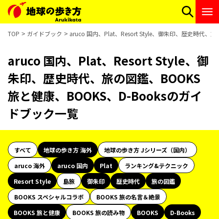
TOP
ガイドブック
aruco 国内、Plat、Resort Style、御朱印、歴史時
aruco 国内、Plat、Resort Style、御
朱印、歴史時代、旅の図鑑、BOOKS
旅と健康、BOOKS、D-Booksのガイ
ドブック一覧
すべて
地球の歩き方 海外
地球の歩き方 Jシリーズ（国内）
aruco 海外
aruco 国内
Plat
ランキング&テクニック
Resort Style
島旅
御朱印
歴史時代
旅の図鑑
BOOKS スペシャルコラボ
BOOKS 旅の名言＆絶景
BOOKS 旅と健康
BOOKS 旅の読み物
BOOKS
D-Books