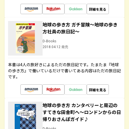
詳細を見る
地球の歩き方 ガチ冒険～地球の歩き
方社員の旅日記～
D-Books
2018.04.12 発売
本書は4人の旅好きによるただの旅日記です。たまたま『地球
の歩き方』で働いているだけで書いてある内容はただの旅日記
です。
詳細を見る
地球の歩き方 カンタベリーと周辺の
すてきな田舎町へ～ロンドンからの日
帰りおさんぽガイド♪
D-Books