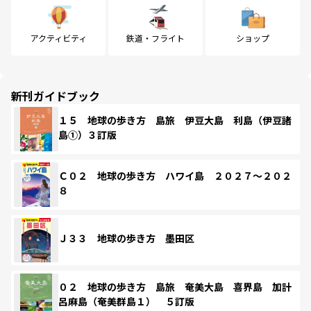
アクティビティ
鉄道・フライト
ショップ
新刊ガイドブック
１５ 地球の歩き方 島旅 伊豆大島 利島（伊豆諸
島①）３訂版
Ｃ０２ 地球の歩き方 ハワイ島 ２０２７～２０２
８
Ｊ３３ 地球の歩き方 墨田区
０２ 地球の歩き方 島旅 奄美大島 喜界島 加計
呂麻島（奄美群島１） ５訂版