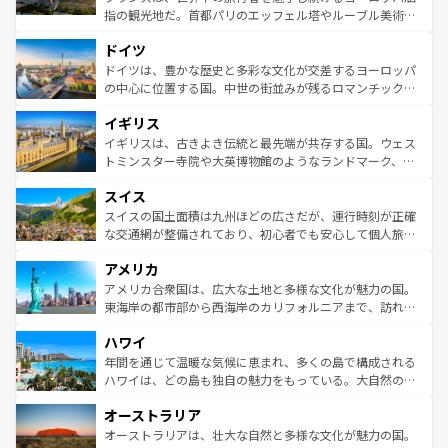
アートに溢れた街角から、地方では古代ローマ遺跡や中世
指の観光地だ。首都パリのエッフェル塔やルーブル美術館
の城塞都市、穏やかなビーチリゾートまで多彩な表情を見
といった象徴的なスポットから、田舎町の古風な美しさま
せる。地方によって風土や気候が異なるスペインはその個
ドイツ
で、幅広い魅力が詰まっている。華麗な宮殿、歴史的な大
性で訪れる人を魅了する。 なお、新着のスペイン情報は
コ
聖堂、美しいビーチ、そして豊かな自然が、訪れる者を心
ドイツは、豊かな歴史と多彩な文化が交差するヨーロッパ
ンテンツ一覧
を参照してほしい。
から魅了する。また、フランスは美食の国としても知ら
の中心に位置する国。中世の街並みが残るロマンチック街
れ、フランス料理はユネスコ無形文化遺産にも登録されて
道から、未来を先取りするようなモダンな都市まで多様な
イギリス
いる。シャンパンの発祥地であるランス、プロヴァンスの
顔を持つこの国は、どこを歩いても飽きることがない。ベ
香り高いラベンダー畑など、多彩な楽しみ方が可能だ。さ
ルリンの文化的活気、バイエルン州のアルプスの絶景、そ
イギリスは、古きよき伝統と最先端が共存する国。ウェス
らに、パリ以外の地域にも魅力が溢れており、どの街角に
してライン川沿いのワイン畑といった風景は必見。ビール
トミンスター寺院や大英博物館のようなランドマーク、歴
も豊かな歴史と文化が息づいている。パリ以外の個性あふ
とソーセージを味わいながら地元の人と過ごす楽しい時間
史ある大学都市、美しい丘陵地帯や牧歌的な風景など、エ
れる地方に足を運ぶとそれぞれで全く異なる文化を体験で
スイス
は、お酒好きな人にはぜひ体験してほしい。 なお、新着の
リアごとに異なる魅力がある。また、優雅なアフタヌーン
きるだろう。 なお、新着のフランス情報は
コンテンツ一覧
ドイツ情報は
コンテンツ一覧
を参照してほしい。
ティー、ビール好きにはたまらない英国パブ、サッカー観
スイスの国土面積は九州ほどの広さだが、運行時刻が正確
を参照してほしい。
戦など、本場だからこそできる体験も豊富。イギリスを旅
な交通網が整備されており、初心者でも安心して個人旅行
して楽しみつくそう。 なお、新着のイギリス情報は
コンテ
を楽しめる。日本同様に時刻表どおりの旅が可能だ。中世
アメリカ
ンツ一覧
を参照してほしい。
の建物がそのまま残る町や、スイスならではのユニークな
博物館もあり、アルプス観光だけでなく町歩きも満喫する
アメリカ合衆国は、広大な土地と多様な文化が魅力の国。
ことができる。国民の所得が高いため物価も高いが、旅行
東海岸の都市部から西海岸のカリフォルニアまで、訪れる
者向けの交通パス提供のサービスもあり、うまく活用すれ
場所ごとに異なる風景と体験が待っている。ニューヨーク
ハワイ
ば市内交通費無料で観光を楽しむこともできる。 なお、新
のような巨大都市は、観光、ショッピング、エンターテイ
着のスイス情報は
コンテンツ一覧
を参照してほしい。
ンメントが詰まった刺激的なスポットだ。一方、アメリカ
年間を通じて温暖な気候に恵まれ、多くの島で構成される
西部には大自然が広がり、グランドキャニオンやイエロー
ハワイは、どの島も独自の魅力をもっている。大自然の神
ストーン国立公園といった絶景が堪能できる。さらに、南
秘を感じたいなら、火山が生み出した壮大な景観を誇るハ
オーストラリア
部のニューオーリンズでは、音楽と美食が融合した独特の
ワイ島は見逃せない。また、定番の観光地といえばオアフ
文化が魅力。旅行者はアメリカの各地域で異なる魅力を楽
島だが、静かな自然を求めるならマウイ島やカウアイ島が
オーストラリアは、壮大な自然と多様な文化が魅力の国。