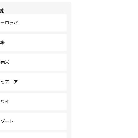
域
ヨーロッパ
北米
中南米
オセアニア
ハワイ
リゾート