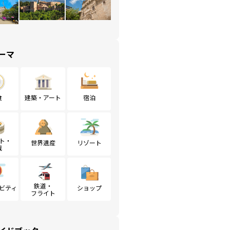
ーマ
食
建築・アート
宿泊
ト・
世界遺産
リゾート
戦
鉄道・
ビティ
ショップ
フライト