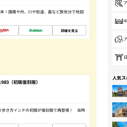
図本！国境や州、川や街道、島など旅気分で地図
詳細を見る
人気ス
-1983（初版復刻版）
球の歩き方インドの初版が復刻版で再登場！ 当時