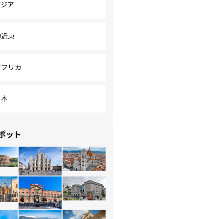
アジア
中近東
アフリカ
日本
ポット