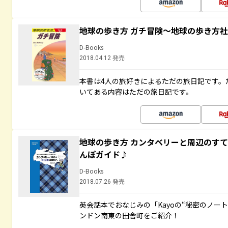
地球の歩き方 ガチ冒険～地球の歩き方
D-Books
2018.04.12 発売
本書は4人の旅好きによるただの旅日記です。
いてある内容はただの旅日記です。
地球の歩き方 カンタベリーと周辺のす
んぽガイド♪
D-Books
2018.07.26 発売
英会話本でおなじみの「Kayoの“秘密のノー
ンドン南東の田舎町をご紹介！