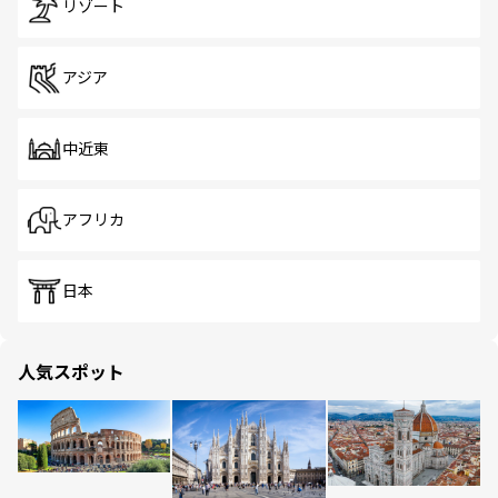
リゾート
アジア
中近東
アフリカ
日本
人気スポット