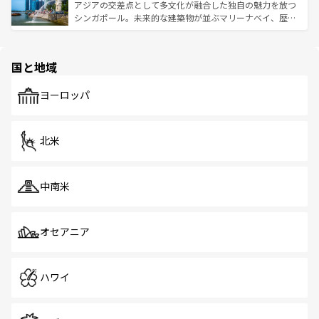
が待っている。親しみやすいタイの人々、仏教を中心とし
ており、効率よく見どころを回れるのも魅力。息をのむよ
アジアの交差点として多文化が融合した独自の魅力を放つ
た文化、そして多様な観光資源が、訪れる旅人を魅了し続
うな絶景から文化的な体験まで、香港を存分に楽しみ尽く
シンガポール。未来的な建築物が並ぶマリーナベイ、歴史
ける。 なお、新着のタイ情報は
コンテンツ一覧
を参照して
そう。 なお、新着の香港情報は
コンテンツ一覧
を参照して
と伝統を感じられるエスニックタウン、多数の緑豊かな公
ほしい。
ほしい。
園や自然保護区など、自然が調和した近代的な景観と文化
の多様性あふれるカラフルな町は、どこを歩いても新しい
国と地域
発見がある。さらに、治安のよさや充実した公共交通機関
も、旅行者にとっては魅力的なポイント。グルメも豊富
で、ホーカーズは地元の風情を楽しめる外せないスポット
ヨーロッパ
だ。訪れる人を飽きさせないシンガポールで、多様な魅力
を体感しよう。 なお、新着のシンガポール情報は
コンテン
ツ一覧
を参照してほしい。
北米
中南米
オセアニア
ハワイ