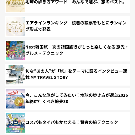
地球の歩き方アワード みんなで選ぶ、旅のベスト。
エアラインランキング 読者の投票をもとにランキン
グ形式で発表
Next韓国旅 次の韓国旅行がもっと楽しくなる 旅先・
グルメ・テクニック
旬な“あの人”が「旅」をテーマに語るインタビュー連
載 MY TRAVEL STORY
今、こんな旅がしてみたい！地球の歩き方が選ぶ2026
年絶対行くべき旅先30
コスパもタイパもかなえる！賢者の旅テクニック