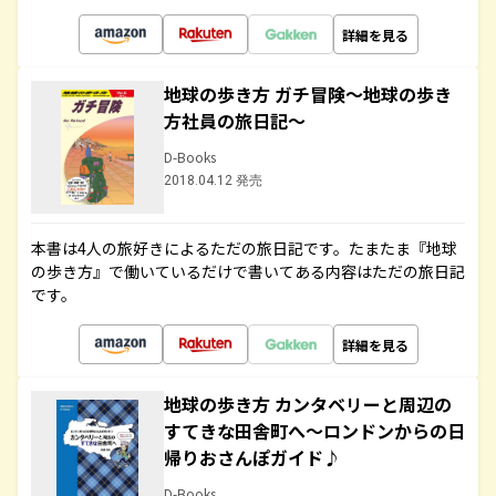
詳細を見る
地球の歩き方 ガチ冒険～地球の歩き
方社員の旅日記～
D-Books
2018.04.12 発売
本書は4人の旅好きによるただの旅日記です。たまたま『地球
の歩き方』で働いているだけで書いてある内容はただの旅日記
です。
詳細を見る
地球の歩き方 カンタベリーと周辺の
すてきな田舎町へ～ロンドンからの日
帰りおさんぽガイド♪
D-Books