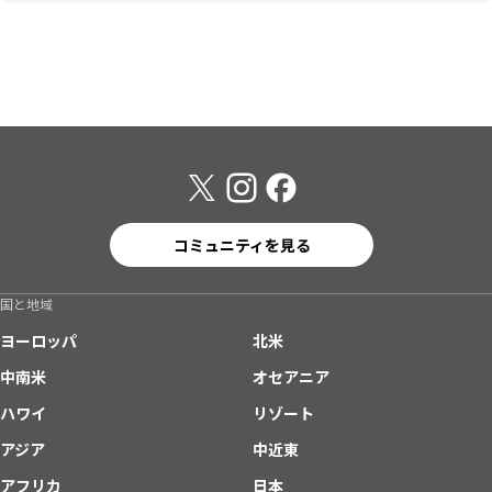
コミュニティを見る
国と地域
ヨーロッパ
北米
中南米
オセアニア
ハワイ
リゾート
アジア
中近東
アフリカ
日本