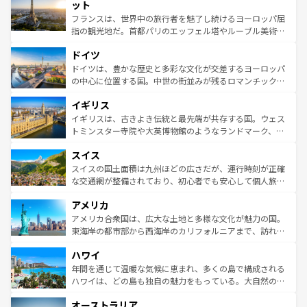
なお、新着のイタリア情報は
コンテンツ一覧
を参照してほ
れる闘牛、そして美味しいタパスが生活の一部となってい
ット
しい。
る。首都マドリードの洗練された雰囲気や、バルセロナの
フランスは、世界中の旅行者を魅了し続けるヨーロッパ屈
アートに溢れた街角から、地方では古代ローマ遺跡や中世
指の観光地だ。首都パリのエッフェル塔やルーブル美術館
の城塞都市、穏やかなビーチリゾートまで多彩な表情を見
といった象徴的なスポットから、田舎町の古風な美しさま
せる。地方によって風土や気候が異なるスペインはその個
ドイツ
で、幅広い魅力が詰まっている。華麗な宮殿、歴史的な大
性で訪れる人を魅了する。 なお、新着のスペイン情報は
コ
聖堂、美しいビーチ、そして豊かな自然が、訪れる者を心
ドイツは、豊かな歴史と多彩な文化が交差するヨーロッパ
ンテンツ一覧
を参照してほしい。
から魅了する。また、フランスは美食の国としても知ら
の中心に位置する国。中世の街並みが残るロマンチック街
れ、フランス料理はユネスコ無形文化遺産にも登録されて
道から、未来を先取りするようなモダンな都市まで多様な
イギリス
いる。シャンパンの発祥地であるランス、プロヴァンスの
顔を持つこの国は、どこを歩いても飽きることがない。ベ
香り高いラベンダー畑など、多彩な楽しみ方が可能だ。さ
ルリンの文化的活気、バイエルン州のアルプスの絶景、そ
イギリスは、古きよき伝統と最先端が共存する国。ウェス
らに、パリ以外の地域にも魅力が溢れており、どの街角に
してライン川沿いのワイン畑といった風景は必見。ビール
トミンスター寺院や大英博物館のようなランドマーク、歴
も豊かな歴史と文化が息づいている。パリ以外の個性あふ
とソーセージを味わいながら地元の人と過ごす楽しい時間
史ある大学都市、美しい丘陵地帯や牧歌的な風景など、エ
れる地方に足を運ぶとそれぞれで全く異なる文化を体験で
スイス
は、お酒好きな人にはぜひ体験してほしい。 なお、新着の
リアごとに異なる魅力がある。また、優雅なアフタヌーン
きるだろう。 なお、新着のフランス情報は
コンテンツ一覧
ドイツ情報は
コンテンツ一覧
を参照してほしい。
ティー、ビール好きにはたまらない英国パブ、サッカー観
スイスの国土面積は九州ほどの広さだが、運行時刻が正確
を参照してほしい。
戦など、本場だからこそできる体験も豊富。イギリスを旅
な交通網が整備されており、初心者でも安心して個人旅行
して楽しみつくそう。 なお、新着のイギリス情報は
コンテ
を楽しめる。日本同様に時刻表どおりの旅が可能だ。中世
アメリカ
ンツ一覧
を参照してほしい。
の建物がそのまま残る町や、スイスならではのユニークな
博物館もあり、アルプス観光だけでなく町歩きも満喫する
アメリカ合衆国は、広大な土地と多様な文化が魅力の国。
ことができる。国民の所得が高いため物価も高いが、旅行
東海岸の都市部から西海岸のカリフォルニアまで、訪れる
者向けの交通パス提供のサービスもあり、うまく活用すれ
場所ごとに異なる風景と体験が待っている。ニューヨーク
ハワイ
ば市内交通費無料で観光を楽しむこともできる。 なお、新
のような巨大都市は、観光、ショッピング、エンターテイ
着のスイス情報は
コンテンツ一覧
を参照してほしい。
ンメントが詰まった刺激的なスポットだ。一方、アメリカ
年間を通じて温暖な気候に恵まれ、多くの島で構成される
西部には大自然が広がり、グランドキャニオンやイエロー
ハワイは、どの島も独自の魅力をもっている。大自然の神
ストーン国立公園といった絶景が堪能できる。さらに、南
秘を感じたいなら、火山が生み出した壮大な景観を誇るハ
オーストラリア
部のニューオーリンズでは、音楽と美食が融合した独特の
ワイ島は見逃せない。また、定番の観光地といえばオアフ