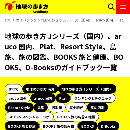
TOP
ガイドブック
地球の歩き方 Jシリーズ（国内）、aruco 国内、Plat、Re
地球の歩き方 Jシリーズ（国内）、ar
uco 国内、Plat、Resort Style、島
旅、旅の図鑑、BOOKS 旅と健康、BO
OKS、D-Booksのガイドブック一覧
すべて
地球の歩き方 海外
地球の歩き方 Jシリーズ（国内）
aruco 海外
aruco 国内
Plat
ランキング&テクニック
Resort Style
島旅
御朱印
歴史時代
旅の図鑑
BOOKS スペシャルコラボ
BOOKS 旅の名言＆絶景
BOOKS 旅と健康
BOOKS 旅の読み物
BOOKS
D-Books