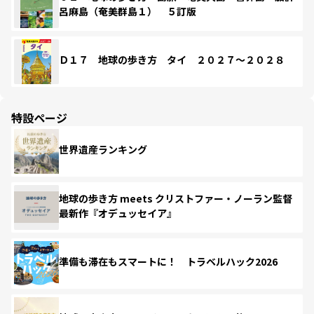
呂麻島（奄美群島１） ５訂版
Ｄ１７ 地球の歩き方 タイ ２０２７～２０２８
特設ページ
世界遺産ランキング
地球の歩き方 meets クリストファー・ノーラン監督
最新作『オデュッセイア』
準備も滞在もスマートに！ トラベルハック2026