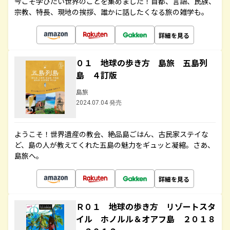
今こそ学びたい世界のことを集めました！首都、言語、民族、
宗教、特長、現地の挨拶、誰かに話したくなる旅の雑学も。
詳細を見る
０１ 地球の歩き方 島旅 五島列
島 ４訂版
島旅
2024.07.04 発売
ようこそ！世界遺産の教会、絶品島ごはん、古民家ステイな
ど、島の人が教えてくれた五島の魅力をギュッと凝縮。さあ、
島旅へ。
詳細を見る
Ｒ０１ 地球の歩き方 リゾートスタ
イル ホノルル＆オアフ島 ２０１８