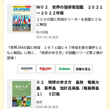
Ｗ０２ 世界の指導者図鑑 ２０２１
～２０２２年版
２０８の国と地域のリーダーを経歴ととも
に解説
旅の図鑑
2021.03.18 発売
『世界244の国と地域 １９７ヵ国と４７地域を旅の雑学とと
もに解説』に続く、「地球の歩き方」の図鑑シリーズ第２弾が
登場！
詳細を見る
０２ 地球の歩き方 島旅 奄美大
島 喜界島 加計呂麻島（奄美群島
１） ５訂版
島旅
2026.08.06 発売