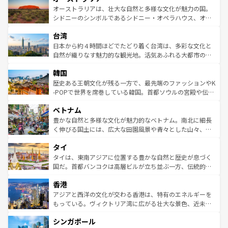
文化が魅力。旅行者はアメリカの各地域で異なる魅力を楽
島だが、静かな自然を求めるならマウイ島やカウアイ島が
オーストラリアは、壮大な自然と多様な文化が魅力の国。
しみながら、その多様性と豊かな歴史を感じることができ
おすすめ。エメラルドグリーンに輝く海をはじめ、豊かな
シドニーのシンボルであるシドニー・オペラハウス、オー
るだろう。車でのロードトリップや列車の旅も、アメリカ
文化や歴史が息づいている。「アロハスピリット」と呼ば
ストラリア東海岸北部に広がる大サンゴ礁地帯グレートバ
ならではの贅沢な旅のスタイルだ。 なお、新着のアメリカ
台湾
れるおもてなしの心で訪れる人々を迎えてくれるハワイの
リアリーフや大陸中央部にそびえるウルル（エアーズロッ
情報は
コンテンツ一覧
を参照してほしい。
人々、おいしいローカルフードやハワイアンミュージッ
ク）、タスマニアの美しい原生林やケアンズの熱帯雨林な
日本から約４時間ほどでたどり着く台湾は、多彩な文化と
ク、伝統的なフラダンスなど、すべてがハワイの魅力を彩
ど、見どころがたくさん。また、カフェやワイン、オージ
自然が織りなす魅力的な観光地。活気あふれる大都市の台
っている。訪れるたびに新しい発見と感動が待っているハ
ービーフなどの食文化も豊かで、美味しいものであふれて
北やノスタルジックな町並みが人気な九份（ジォウフェ
ワイを、存分に味わってほしい。 なお、新着のハワイ情報
韓国
いる。アクティビティも充実しており、サーフィンやダイ
ン）、静ひつな山岳地帯である台湾東部など、都市の喧騒
は
コンテンツ一覧
を参照してほしい。
ビング、ハイキングなど、アウトドア好きにはたまらな
と山間の静けさが共存しており、訪れる人に新しい発見と
歴史ある王朝文化が残る一方で、最先端のファッションやK
い。オーストラリアの多彩な魅力を存分に味わいつくそ
驚きをもたらしてくれる。また、奥深い台湾の食文化も魅
-POPで世界を席巻している韓国。首都ソウルの宮殿や伝統
う。 なお、新着のオーストラリア情報は
コンテンツ一覧
を
力で、夜市などの屋台グルメから高級料理、ヘルシーで美
家屋が並ぶエリアでは韓国の歴史と文化に浸ることがで
参照してほしい。
ベトナム
容にもいいと評判のスイーツなど、バラエティ豊かな料理
き、地方に足を延ばせば四季折々の自然美を楽しむことが
が味わえる。 なお、新着の台湾情報は
コンテンツ一覧
を参
できる。そして、キムチや焼肉、絶品のストリートフード
豊かな自然と多様な文化が魅力的なベトナム。南北に細長
照してほしい。
まで、さまざまな韓国料理が待っている。夜には、韓国な
く伸びる国土には、広大な田園風景や青々とした山々、世
らではのナイトライフも堪能できる。あたたかいホスピタ
界遺産に登録された壮大な自然景観が点在し、都市部では
タイ
リティに包まれながら、韓国の多彩な魅力を心ゆくまで味
急速な発展と共に伝統が息づく。ハノイの古い町並みやホ
わってみてほしい。 なお、新着の韓国情報は
コンテンツ一
ーチミン市のフランス統治時代の建物も、独特の雰囲気を
タイは、東南アジアに位置する豊かな自然と歴史が息づく
覧
を参照してほしい。
醸し出している。また、バラエティの豊かさとおいしさで
国だ。首都バンコクは高層ビルが立ち並ぶ一方、伝統的な
世界中の食通を魅了してやまないベトナム料理も魅力のひ
寺院や市場がいたるところに点在し、古きよき文化と現代
香港
とつ。フォーやバインミー、ベトナムコーヒーなどは、ぜ
の活気が交差している。北部ではチェンマイなどの山岳地
ひ現地で味わいたい。どの地域を訪れてもあたたかい人々
帯で自然と触れ合い、南部ではプーケットやクラビの美し
アジアと西洋の文化が交わる香港は、特有のエネルギーを
が旅行者を迎えてくれるので、きっと忘れられない旅にな
いビーチでリゾート気分を楽しむことができる。タイ料理
もっている。ヴィクトリア湾に広がる壮大な景色、近未来
るはずだ。 なお、新着のベトナム情報は
コンテンツ一覧
を
は世界的に有名で、屋台から高級レストランまで味覚を刺
的なアートスポット、そして歴史と現代が融合した町並
参照してほしい。
シンガポール
激する。気候は一年中温暖で、どの季節にも異なる楽しみ
み、どこを訪れても感動するはず。観光スポットが密集し