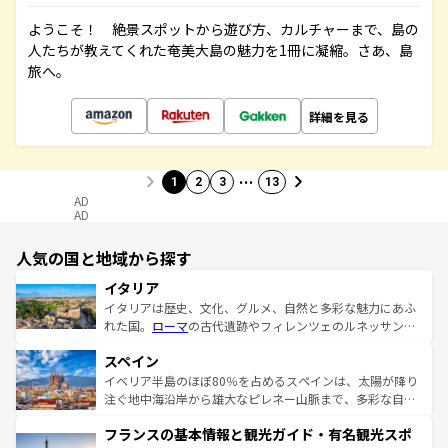
ようこそ！ 絶景スポットから遊び方、カルチャーまで、島の
人たちが教えてくれた奄美大島の魅力を1冊に凝縮。さあ、島
旅へ。
詳細を見る
…
1
2
3
13
AD
AD
人気の国と地域から探す
イタリア
イタリアは歴史、文化、グルメ、自然と多彩な魅力にあふ
れた国。
ローマ
の古代遺跡やフィレンツェのルネッサンス
美術、ヴェネツィアの運河など、歴史あるスポットはもち
スペイン
ろん、トスカーナの美しい田園風景やアマルフィ海岸の絶
景など、自然景観も見逃せない。観光の合間には、本場の
イベリア半島のほぼ80％を占めるスペインは、太陽が降り
ピザやパスタなど、絶品のイタリア料理を堪能することも
注ぐ地中海沿岸から雄大なピレネー山脈まで、多彩な自然
できる。朝目覚めてから夜眠るまで、すべての瞬間を楽し
と文化が詰まったヨーロッパ屈指の旅行先だ。多様な地域
フランスの基本情報と観光ガイド・有名観光スポ
ませてくれるイタリアで、忘れられない旅をしてみよう！
文化が根付くこの国では、情熱的なフラメンコ、熱気あふ