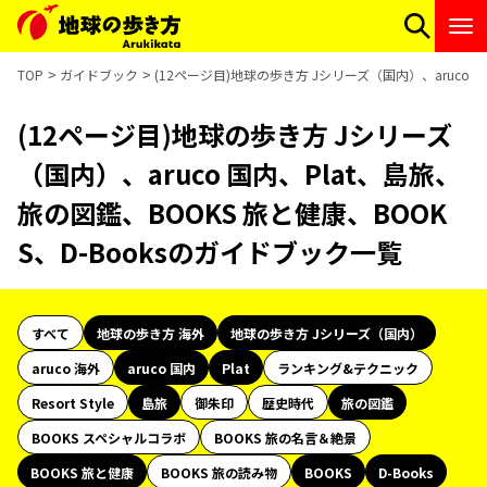
TOP
ガイドブック
(12ページ目)地球の歩き方 Jシリーズ（国内）、aruco 
(12ページ目)地球の歩き方 Jシリーズ
（国内）、aruco 国内、Plat、島旅、
旅の図鑑、BOOKS 旅と健康、BOOK
S、D-Booksのガイドブック一覧
すべて
地球の歩き方 海外
地球の歩き方 Jシリーズ（国内）
aruco 海外
aruco 国内
Plat
ランキング&テクニック
Resort Style
島旅
御朱印
歴史時代
旅の図鑑
BOOKS スペシャルコラボ
BOOKS 旅の名言＆絶景
BOOKS 旅と健康
BOOKS 旅の読み物
BOOKS
D-Books