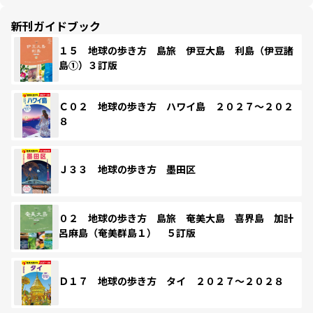
新刊ガイドブック
１５ 地球の歩き方 島旅 伊豆大島 利島（伊豆諸
島①）３訂版
Ｃ０２ 地球の歩き方 ハワイ島 ２０２７～２０２
８
Ｊ３３ 地球の歩き方 墨田区
０２ 地球の歩き方 島旅 奄美大島 喜界島 加計
呂麻島（奄美群島１） ５訂版
Ｄ１７ 地球の歩き方 タイ ２０２７～２０２８