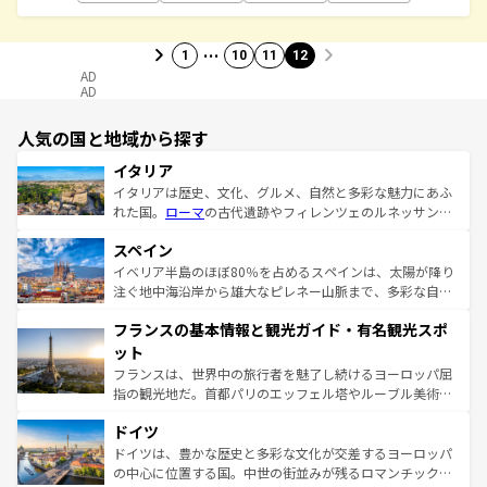
…
1
10
11
12
AD
AD
人気の国と地域から探す
イタリア
イタリアは歴史、文化、グルメ、自然と多彩な魅力にあふ
れた国。
ローマ
の古代遺跡やフィレンツェのルネッサンス
美術、ヴェネツィアの運河など、歴史あるスポットはもち
スペイン
ろん、トスカーナの美しい田園風景やアマルフィ海岸の絶
景など、自然景観も見逃せない。観光の合間には、本場の
イベリア半島のほぼ80％を占めるスペインは、太陽が降り
ピザやパスタなど、絶品のイタリア料理を堪能することも
注ぐ地中海沿岸から雄大なピレネー山脈まで、多彩な自然
できる。朝目覚めてから夜眠るまで、すべての瞬間を楽し
と文化が詰まったヨーロッパ屈指の旅行先だ。多様な地域
フランスの基本情報と観光ガイド・有名観光スポ
ませてくれるイタリアで、忘れられない旅をしてみよう！
文化が根付くこの国では、情熱的なフラメンコ、熱気あふ
なお、新着のイタリア情報は
コンテンツ一覧
を参照してほ
れる闘牛、そして美味しいタパスが生活の一部となってい
ット
しい。
る。首都マドリードの洗練された雰囲気や、バルセロナの
フランスは、世界中の旅行者を魅了し続けるヨーロッパ屈
アートに溢れた街角から、地方では古代ローマ遺跡や中世
指の観光地だ。首都パリのエッフェル塔やルーブル美術館
の城塞都市、穏やかなビーチリゾートまで多彩な表情を見
といった象徴的なスポットから、田舎町の古風な美しさま
せる。地方によって風土や気候が異なるスペインはその個
ドイツ
で、幅広い魅力が詰まっている。華麗な宮殿、歴史的な大
性で訪れる人を魅了する。 なお、新着のスペイン情報は
コ
聖堂、美しいビーチ、そして豊かな自然が、訪れる者を心
ドイツは、豊かな歴史と多彩な文化が交差するヨーロッパ
ンテンツ一覧
を参照してほしい。
から魅了する。また、フランスは美食の国としても知ら
の中心に位置する国。中世の街並みが残るロマンチック街