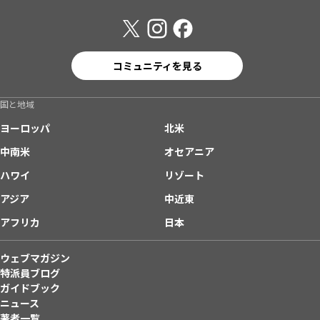
コミュニティを見る
国と地域
ヨーロッパ
北米
中南米
オセアニア
ハワイ
リゾート
アジア
中近東
アフリカ
日本
ウェブマガジン
特派員ブログ
ガイドブック
ニュース
著者一覧