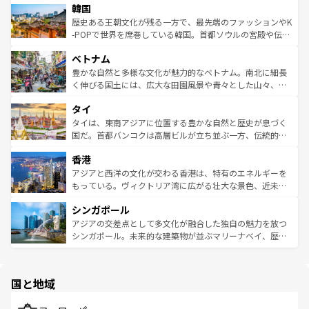
ワイを、存分に味わってほしい。 なお、新着のハワイ情報
韓国
いる。アクティビティも充実しており、サーフィンやダイ
ン）、静ひつな山岳地帯である台湾東部など、都市の喧騒
は
コンテンツ一覧
を参照してほしい。
ビング、ハイキングなど、アウトドア好きにはたまらな
と山間の静けさが共存しており、訪れる人に新しい発見と
歴史ある王朝文化が残る一方で、最先端のファッションやK
い。オーストラリアの多彩な魅力を存分に味わいつくそ
驚きをもたらしてくれる。また、奥深い台湾の食文化も魅
-POPで世界を席巻している韓国。首都ソウルの宮殿や伝統
う。 なお、新着のオーストラリア情報は
コンテンツ一覧
を
力で、夜市などの屋台グルメから高級料理、ヘルシーで美
家屋が並ぶエリアでは韓国の歴史と文化に浸ることがで
参照してほしい。
ベトナム
容にもいいと評判のスイーツなど、バラエティ豊かな料理
き、地方に足を延ばせば四季折々の自然美を楽しむことが
が味わえる。 なお、新着の台湾情報は
コンテンツ一覧
を参
できる。そして、キムチや焼肉、絶品のストリートフード
豊かな自然と多様な文化が魅力的なベトナム。南北に細長
照してほしい。
まで、さまざまな韓国料理が待っている。夜には、韓国な
く伸びる国土には、広大な田園風景や青々とした山々、世
らではのナイトライフも堪能できる。あたたかいホスピタ
界遺産に登録された壮大な自然景観が点在し、都市部では
タイ
リティに包まれながら、韓国の多彩な魅力を心ゆくまで味
急速な発展と共に伝統が息づく。ハノイの古い町並みやホ
わってみてほしい。 なお、新着の韓国情報は
コンテンツ一
ーチミン市のフランス統治時代の建物も、独特の雰囲気を
タイは、東南アジアに位置する豊かな自然と歴史が息づく
覧
を参照してほしい。
醸し出している。また、バラエティの豊かさとおいしさで
国だ。首都バンコクは高層ビルが立ち並ぶ一方、伝統的な
世界中の食通を魅了してやまないベトナム料理も魅力のひ
寺院や市場がいたるところに点在し、古きよき文化と現代
香港
とつ。フォーやバインミー、ベトナムコーヒーなどは、ぜ
の活気が交差している。北部ではチェンマイなどの山岳地
ひ現地で味わいたい。どの地域を訪れてもあたたかい人々
帯で自然と触れ合い、南部ではプーケットやクラビの美し
アジアと西洋の文化が交わる香港は、特有のエネルギーを
が旅行者を迎えてくれるので、きっと忘れられない旅にな
いビーチでリゾート気分を楽しむことができる。タイ料理
もっている。ヴィクトリア湾に広がる壮大な景色、近未来
るはずだ。 なお、新着のベトナム情報は
コンテンツ一覧
を
は世界的に有名で、屋台から高級レストランまで味覚を刺
的なアートスポット、そして歴史と現代が融合した町並
参照してほしい。
シンガポール
激する。気候は一年中温暖で、どの季節にも異なる楽しみ
み、どこを訪れても感動するはず。観光スポットが密集し
が待っている。親しみやすいタイの人々、仏教を中心とし
ており、効率よく見どころを回れるのも魅力。息をのむよ
アジアの交差点として多文化が融合した独自の魅力を放つ
た文化、そして多様な観光資源が、訪れる旅人を魅了し続
うな絶景から文化的な体験まで、香港を存分に楽しみ尽く
シンガポール。未来的な建築物が並ぶマリーナベイ、歴史
ける。 なお、新着のタイ情報は
コンテンツ一覧
を参照して
そう。 なお、新着の香港情報は
コンテンツ一覧
を参照して
と伝統を感じられるエスニックタウン、多数の緑豊かな公
ほしい。
ほしい。
園や自然保護区など、自然が調和した近代的な景観と文化
の多様性あふれるカラフルな町は、どこを歩いても新しい
国と地域
発見がある。さらに、治安のよさや充実した公共交通機関
も、旅行者にとっては魅力的なポイント。グルメも豊富