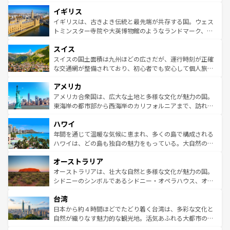
れ、フランス料理はユネスコ無形文化遺産にも登録されて
道から、未来を先取りするようなモダンな都市まで多様な
イギリス
いる。シャンパンの発祥地であるランス、プロヴァンスの
顔を持つこの国は、どこを歩いても飽きることがない。ベ
香り高いラベンダー畑など、多彩な楽しみ方が可能だ。さ
ルリンの文化的活気、バイエルン州のアルプスの絶景、そ
イギリスは、古きよき伝統と最先端が共存する国。ウェス
らに、パリ以外の地域にも魅力が溢れており、どの街角に
してライン川沿いのワイン畑といった風景は必見。ビール
トミンスター寺院や大英博物館のようなランドマーク、歴
も豊かな歴史と文化が息づいている。パリ以外の個性あふ
とソーセージを味わいながら地元の人と過ごす楽しい時間
史ある大学都市、美しい丘陵地帯や牧歌的な風景など、エ
れる地方に足を運ぶとそれぞれで全く異なる文化を体験で
スイス
は、お酒好きな人にはぜひ体験してほしい。 なお、新着の
リアごとに異なる魅力がある。また、優雅なアフタヌーン
きるだろう。 なお、新着のフランス情報は
コンテンツ一覧
ドイツ情報は
コンテンツ一覧
を参照してほしい。
ティー、ビール好きにはたまらない英国パブ、サッカー観
スイスの国土面積は九州ほどの広さだが、運行時刻が正確
を参照してほしい。
戦など、本場だからこそできる体験も豊富。イギリスを旅
な交通網が整備されており、初心者でも安心して個人旅行
して楽しみつくそう。 なお、新着のイギリス情報は
コンテ
を楽しめる。日本同様に時刻表どおりの旅が可能だ。中世
アメリカ
ンツ一覧
を参照してほしい。
の建物がそのまま残る町や、スイスならではのユニークな
博物館もあり、アルプス観光だけでなく町歩きも満喫する
アメリカ合衆国は、広大な土地と多様な文化が魅力の国。
ことができる。国民の所得が高いため物価も高いが、旅行
東海岸の都市部から西海岸のカリフォルニアまで、訪れる
者向けの交通パス提供のサービスもあり、うまく活用すれ
場所ごとに異なる風景と体験が待っている。ニューヨーク
ハワイ
ば市内交通費無料で観光を楽しむこともできる。 なお、新
のような巨大都市は、観光、ショッピング、エンターテイ
着のスイス情報は
コンテンツ一覧
を参照してほしい。
ンメントが詰まった刺激的なスポットだ。一方、アメリカ
年間を通じて温暖な気候に恵まれ、多くの島で構成される
西部には大自然が広がり、グランドキャニオンやイエロー
ハワイは、どの島も独自の魅力をもっている。大自然の神
ストーン国立公園といった絶景が堪能できる。さらに、南
秘を感じたいなら、火山が生み出した壮大な景観を誇るハ
オーストラリア
部のニューオーリンズでは、音楽と美食が融合した独特の
ワイ島は見逃せない。また、定番の観光地といえばオアフ
文化が魅力。旅行者はアメリカの各地域で異なる魅力を楽
島だが、静かな自然を求めるならマウイ島やカウアイ島が
オーストラリアは、壮大な自然と多様な文化が魅力の国。
しみながら、その多様性と豊かな歴史を感じることができ
おすすめ。エメラルドグリーンに輝く海をはじめ、豊かな
シドニーのシンボルであるシドニー・オペラハウス、オー
るだろう。車でのロードトリップや列車の旅も、アメリカ
文化や歴史が息づいている。「アロハスピリット」と呼ば
ストラリア東海岸北部に広がる大サンゴ礁地帯グレートバ
ならではの贅沢な旅のスタイルだ。 なお、新着のアメリカ
台湾
れるおもてなしの心で訪れる人々を迎えてくれるハワイの
リアリーフや大陸中央部にそびえるウルル（エアーズロッ
情報は
コンテンツ一覧
を参照してほしい。
人々、おいしいローカルフードやハワイアンミュージッ
ク）、タスマニアの美しい原生林やケアンズの熱帯雨林な
日本から約４時間ほどでたどり着く台湾は、多彩な文化と
ク、伝統的なフラダンスなど、すべてがハワイの魅力を彩
ど、見どころがたくさん。また、カフェやワイン、オージ
自然が織りなす魅力的な観光地。活気あふれる大都市の台
っている。訪れるたびに新しい発見と感動が待っているハ
ービーフなどの食文化も豊かで、美味しいものであふれて
北やノスタルジックな町並みが人気な九份（ジォウフェ