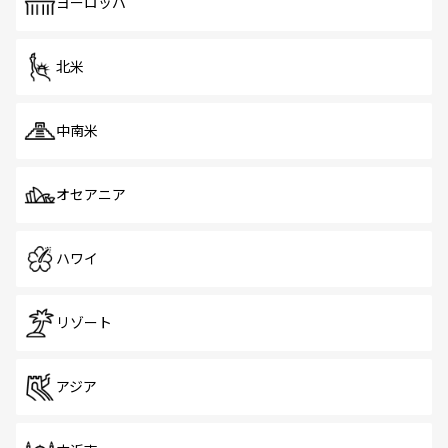
で、ホーカーズは地元の風情を楽しめる外せないスポット
ヨーロッパ
だ。訪れる人を飽きさせないシンガポールで、多様な魅力
を体感しよう。 なお、新着のシンガポール情報は
コンテン
ツ一覧
を参照してほしい。
北米
中南米
オセアニア
ハワイ
リゾート
アジア