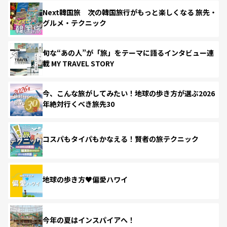
Next韓国旅 次の韓国旅行がもっと楽しくなる 旅先・
グルメ・テクニック
旬な“あの人”が「旅」をテーマに語るインタビュー連
載 MY TRAVEL STORY
今、こんな旅がしてみたい！地球の歩き方が選ぶ2026
年絶対行くべき旅先30
コスパもタイパもかなえる！賢者の旅テクニック
地球の歩き方♥偏愛ハワイ
今年の夏はインスパイアへ！