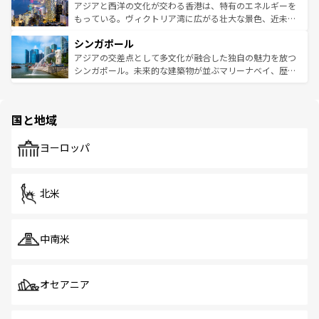
ひ現地で味わいたい。どの地域を訪れてもあたたかい人々
帯で自然と触れ合い、南部ではプーケットやクラビの美し
アジアと西洋の文化が交わる香港は、特有のエネルギーを
が旅行者を迎えてくれるので、きっと忘れられない旅にな
いビーチでリゾート気分を楽しむことができる。タイ料理
もっている。ヴィクトリア湾に広がる壮大な景色、近未来
るはずだ。 なお、新着のベトナム情報は
コンテンツ一覧
を
は世界的に有名で、屋台から高級レストランまで味覚を刺
的なアートスポット、そして歴史と現代が融合した町並
参照してほしい。
シンガポール
激する。気候は一年中温暖で、どの季節にも異なる楽しみ
み、どこを訪れても感動するはず。観光スポットが密集し
が待っている。親しみやすいタイの人々、仏教を中心とし
ており、効率よく見どころを回れるのも魅力。息をのむよ
アジアの交差点として多文化が融合した独自の魅力を放つ
た文化、そして多様な観光資源が、訪れる旅人を魅了し続
うな絶景から文化的な体験まで、香港を存分に楽しみ尽く
シンガポール。未来的な建築物が並ぶマリーナベイ、歴史
ける。 なお、新着のタイ情報は
コンテンツ一覧
を参照して
そう。 なお、新着の香港情報は
コンテンツ一覧
を参照して
と伝統を感じられるエスニックタウン、多数の緑豊かな公
ほしい。
ほしい。
園や自然保護区など、自然が調和した近代的な景観と文化
の多様性あふれるカラフルな町は、どこを歩いても新しい
国と地域
発見がある。さらに、治安のよさや充実した公共交通機関
も、旅行者にとっては魅力的なポイント。グルメも豊富
で、ホーカーズは地元の風情を楽しめる外せないスポット
ヨーロッパ
だ。訪れる人を飽きさせないシンガポールで、多様な魅力
を体感しよう。 なお、新着のシンガポール情報は
コンテン
ツ一覧
を参照してほしい。
北米
中南米
オセアニア