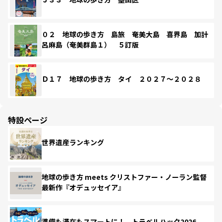
０２ 地球の歩き方 島旅 奄美大島 喜界島 加計
呂麻島（奄美群島１） ５訂版
Ｄ１７ 地球の歩き方 タイ ２０２７～２０２８
特設ページ
世界遺産ランキング
地球の歩き方 meets クリストファー・ノーラン監督
最新作『オデュッセイア』
準備も滞在もスマートに！ トラベルハック2026