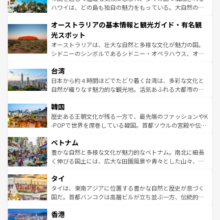
西部には大自然が広がり、グランドキャニオンやイエロー
ハワイは、どの島も独自の魅力をもっている。大自然の神
ストーン国立公園といった絶景が堪能できる。さらに、南
秘を感じたいなら、火山が生み出した壮大な景観を誇るハ
オーストラリアの基本情報と観光ガイド・有名観
部のニューオーリンズでは、音楽と美食が融合した独特の
ワイ島は見逃せない。また、定番の観光地といえばオアフ
文化が魅力。旅行者はアメリカの各地域で異なる魅力を楽
島だが、静かな自然を求めるならマウイ島やカウアイ島が
光スポット
しみながら、その多様性と豊かな歴史を感じることができ
おすすめ。エメラルドグリーンに輝く海をはじめ、豊かな
オーストラリアは、壮大な自然と多様な文化が魅力の国。
るだろう。車でのロードトリップや列車の旅も、アメリカ
文化や歴史が息づいている。「アロハスピリット」と呼ば
シドニーのシンボルであるシドニー・オペラハウス、オー
ならではの贅沢な旅のスタイルだ。 なお、新着のアメリカ
れるおもてなしの心で訪れる人々を迎えてくれるハワイの
ストラリア東海岸北部に広がる大サンゴ礁地帯グレートバ
情報は
コンテンツ一覧
を参照してほしい。
人々、おいしいローカルフードやハワイアンミュージッ
台湾
リアリーフや大陸中央部にそびえるウルル（エアーズロッ
ク、伝統的なフラダンスなど、すべてがハワイの魅力を彩
ク）、タスマニアの美しい原生林やケアンズの熱帯雨林な
日本から約４時間ほどでたどり着く台湾は、多彩な文化と
っている。訪れるたびに新しい発見と感動が待っているハ
ど、見どころがたくさん。また、カフェやワイン、オージ
自然が織りなす魅力的な観光地。活気あふれる大都市の台
ワイを、存分に味わってほしい。 なお、新着のハワイ情報
ービーフなどの食文化も豊かで、美味しいものであふれて
北やノスタルジックな町並みが人気な九份（ジォウフェ
は
コンテンツ一覧
を参照してほしい。
韓国
いる。アクティビティも充実しており、サーフィンやダイ
ン）、静ひつな山岳地帯である台湾東部など、都市の喧騒
ビング、ハイキングなど、アウトドア好きにはたまらな
と山間の静けさが共存しており、訪れる人に新しい発見と
歴史ある王朝文化が残る一方で、最先端のファッションやK
い。オーストラリアの多彩な魅力を存分に味わいつくそ
驚きをもたらしてくれる。また、奥深い台湾の食文化も魅
-POPで世界を席巻している韓国。首都ソウルの宮殿や伝統
う。 なお、新着のオーストラリア情報は
コンテンツ一覧
を
力で、夜市などの屋台グルメから高級料理、ヘルシーで美
家屋が並ぶエリアでは韓国の歴史と文化に浸ることがで
参照してほしい。
ベトナム
容にもいいと評判のスイーツなど、バラエティ豊かな料理
き、地方に足を延ばせば四季折々の自然美を楽しむことが
が味わえる。 なお、新着の台湾情報は
コンテンツ一覧
を参
できる。そして、キムチや焼肉、絶品のストリートフード
豊かな自然と多様な文化が魅力的なベトナム。南北に細長
照してほしい。
まで、さまざまな韓国料理が待っている。夜には、韓国な
く伸びる国土には、広大な田園風景や青々とした山々、世
らではのナイトライフも堪能できる。あたたかいホスピタ
界遺産に登録された壮大な自然景観が点在し、都市部では
タイ
リティに包まれながら、韓国の多彩な魅力を心ゆくまで味
急速な発展と共に伝統が息づく。ハノイの古い町並みやホ
わってみてほしい。 なお、新着の韓国情報は
コンテンツ一
ーチミン市のフランス統治時代の建物も、独特の雰囲気を
タイは、東南アジアに位置する豊かな自然と歴史が息づく
覧
を参照してほしい。
醸し出している。また、バラエティの豊かさとおいしさで
国だ。首都バンコクは高層ビルが立ち並ぶ一方、伝統的な
世界中の食通を魅了してやまないベトナム料理も魅力のひ
寺院や市場がいたるところに点在し、古きよき文化と現代
香港
とつ。フォーやバインミー、ベトナムコーヒーなどは、ぜ
の活気が交差している。北部ではチェンマイなどの山岳地