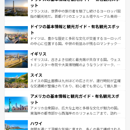
なお、新着のイタリア情報は
コンテンツ一覧
を参照してほ
れる闘牛、そして美味しいタパスが生活の一部となってい
ット
しい。
る。首都マドリードの洗練された雰囲気や、バルセロナの
フランスは、世界中の旅行者を魅了し続けるヨーロッパ屈
アートに溢れた街角から、地方では古代ローマ遺跡や中世
指の観光地だ。首都パリのエッフェル塔やルーブル美術館
の城塞都市、穏やかなビーチリゾートまで多彩な表情を見
といった象徴的なスポットから、田舎町の古風な美しさま
せる。地方によって風土や気候が異なるスペインはその個
ドイツの基本情報と観光ガイド・有名観光スポッ
で、幅広い魅力が詰まっている。華麗な宮殿、歴史的な大
性で訪れる人を魅了する。 なお、新着のスペイン情報は
コ
聖堂、美しいビーチ、そして豊かな自然が、訪れる者を心
ト
ンテンツ一覧
を参照してほしい。
から魅了する。また、フランスは美食の国としても知ら
ドイツは、豊かな歴史と多彩な文化が交差するヨーロッパ
れ、フランス料理はユネスコ無形文化遺産にも登録されて
の中心に位置する国。中世の街並みが残るロマンチック街
いる。シャンパンの発祥地であるランス、プロヴァンスの
道から、未来を先取りするようなモダンな都市まで多様な
香り高いラベンダー畑など、多彩な楽しみ方が可能だ。さ
イギリス
顔を持つこの国は、どこを歩いても飽きることがない。ベ
らに、パリ以外の地域にも魅力が溢れており、どの街角に
ルリンの文化的活気、バイエルン州のアルプスの絶景、そ
イギリスは、古きよき伝統と最先端が共存する国。ウェス
も豊かな歴史と文化が息づいている。パリ以外の個性あふ
してライン川沿いのワイン畑といった風景は必見。ビール
トミンスター寺院や大英博物館のようなランドマーク、歴
れる地方に足を運ぶとそれぞれで全く異なる文化を体験で
とソーセージを味わいながら地元の人と過ごす楽しい時間
史ある大学都市、美しい丘陵地帯や牧歌的な風景など、エ
きるだろう。 なお、新着のフランス情報は
コンテンツ一覧
スイス
は、お酒好きな人にはぜひ体験してほしい。 なお、新着の
リアごとに異なる魅力がある。また、優雅なアフタヌーン
を参照してほしい。
ドイツ情報は
コンテンツ一覧
を参照してほしい。
ティー、ビール好きにはたまらない英国パブ、サッカー観
スイスの国土面積は九州ほどの広さだが、運行時刻が正確
戦など、本場だからこそできる体験も豊富。イギリスを旅
な交通網が整備されており、初心者でも安心して個人旅行
して楽しみつくそう。 なお、新着のイギリス情報は
コンテ
を楽しめる。日本同様に時刻表どおりの旅が可能だ。中世
アメリカの基本情報と観光ガイド・有名観光スポ
ンツ一覧
を参照してほしい。
の建物がそのまま残る町や、スイスならではのユニークな
博物館もあり、アルプス観光だけでなく町歩きも満喫する
ット
ことができる。国民の所得が高いため物価も高いが、旅行
アメリカ合衆国は、広大な土地と多様な文化が魅力の国。
者向けの交通パス提供のサービスもあり、うまく活用すれ
東海岸の都市部から西海岸のカリフォルニアまで、訪れる
ば市内交通費無料で観光を楽しむこともできる。 なお、新
場所ごとに異なる風景と体験が待っている。ニューヨーク
着のスイス情報は
コンテンツ一覧
を参照してほしい。
ハワイ
のような巨大都市は、観光、ショッピング、エンターテイ
ンメントが詰まった刺激的なスポットだ。一方、アメリカ
年間を通じて温暖な気候に恵まれ、多くの島で構成される