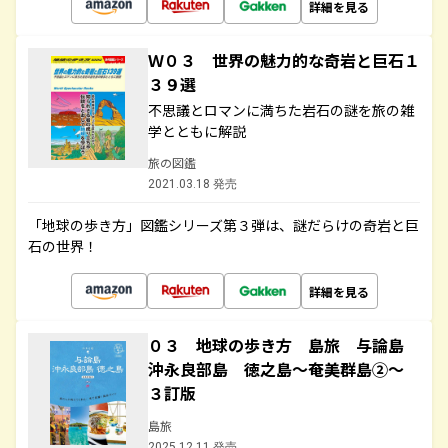
詳細を見る
Ｗ０３ 世界の魅力的な奇岩と巨石１
３９選
不思議とロマンに満ちた岩石の謎を旅の雑
学とともに解説
旅の図鑑
2021.03.18 発売
「地球の歩き方」図鑑シリーズ第３弾は、謎だらけの奇岩と巨
石の世界！
詳細を見る
０３ 地球の歩き方 島旅 与論島
沖永良部島 徳之島～奄美群島②～
３訂版
島旅
2025.12.11 発売