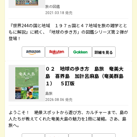
旅の図鑑
2021.03.18 発売
『世界244の国と地域 １９７ヵ国と４７地域を旅の雑学とと
もに解説』に続く、「地球の歩き方」の図鑑シリーズ第２弾が
登場！
詳細を見る
０２ 地球の歩き方 島旅 奄美大
島 喜界島 加計呂麻島（奄美群島
１） ５訂版
島旅
2026.08.06 発売
ようこそ！ 絶景スポットから遊び方、カルチャーまで、島の
人たちが教えてくれた奄美大島の魅力を1冊に凝縮。さあ、島
旅へ。