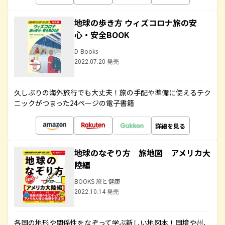
地球の歩き方 ウィズコロナ旅の安
心・安全BOOK
D-Books
2022.07.20 発売
久しぶりの海外旅行でも大丈夫！旅の手配や準備に使えるテク
ニックがつまった24ページの電子書籍
詳細を見る
地球のなぞり方 旅地図 アメリカ大
陸編
BOOKS 旅と健康
2022.10.14 発売
各国の地形や関係性をなぞって学ぶ新しい地図本！国境や州、