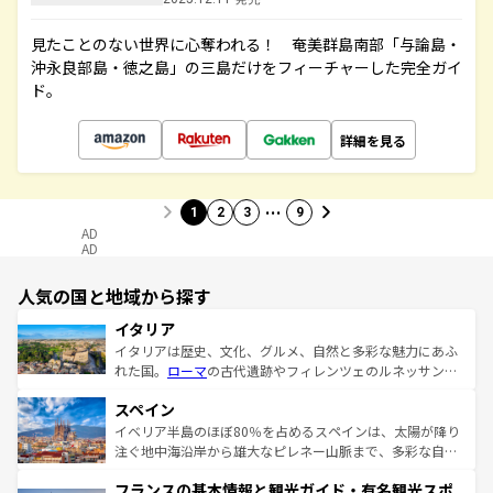
見たことのない世界に心奪われる！ 奄美群島南部「与論島・
沖永良部島・徳之島」の三島だけをフィーチャーした完全ガイ
ド。
詳細を見る
…
1
2
3
9
AD
AD
人気の国と地域から探す
イタリア
イタリアは歴史、文化、グルメ、自然と多彩な魅力にあふ
れた国。
ローマ
の古代遺跡やフィレンツェのルネッサンス
美術、ヴェネツィアの運河など、歴史あるスポットはもち
スペイン
ろん、トスカーナの美しい田園風景やアマルフィ海岸の絶
景など、自然景観も見逃せない。観光の合間には、本場の
イベリア半島のほぼ80％を占めるスペインは、太陽が降り
ピザやパスタなど、絶品のイタリア料理を堪能することも
注ぐ地中海沿岸から雄大なピレネー山脈まで、多彩な自然
できる。朝目覚めてから夜眠るまで、すべての瞬間を楽し
と文化が詰まったヨーロッパ屈指の旅行先だ。多様な地域
フランスの基本情報と観光ガイド・有名観光スポ
ませてくれるイタリアで、忘れられない旅をしてみよう！
文化が根付くこの国では、情熱的なフラメンコ、熱気あふ