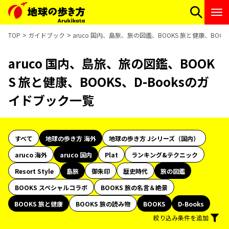
TOP
ガイドブック
aruco 国内、島旅、旅の図鑑、BOOKS 旅と健康、BOOK
aruco 国内、島旅、旅の図鑑、BOOK
S 旅と健康、BOOKS、D-Booksのガ
イドブック一覧
すべて
地球の歩き方 海外
地球の歩き方 Jシリーズ（国内）
aruco 海外
aruco 国内
Plat
ランキング&テクニック
Resort Style
島旅
御朱印
歴史時代
旅の図鑑
BOOKS スペシャルコラボ
BOOKS 旅の名言＆絶景
BOOKS 旅と健康
BOOKS 旅の読み物
BOOKS
D-Books
絞り込み条件を追加