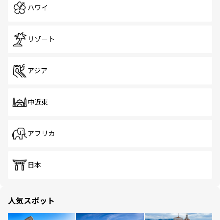
ハワイ
リゾート
アジア
中近東
アフリカ
日本
人気スポット