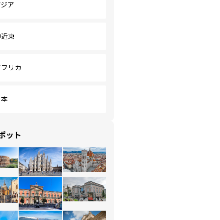
アジア
中近東
アフリカ
日本
ポット