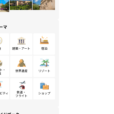
ーマ
食
建築・アート
宿泊
ト・
世界遺産
リゾート
戦
鉄道・
ビティ
ショップ
フライト