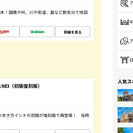
図本！国境や州、川や街道、島など旅気分で地図
詳細を見る
人気ス
-1983（初版復刻版）
球の歩き方インドの初版が復刻版で再登場！ 当時