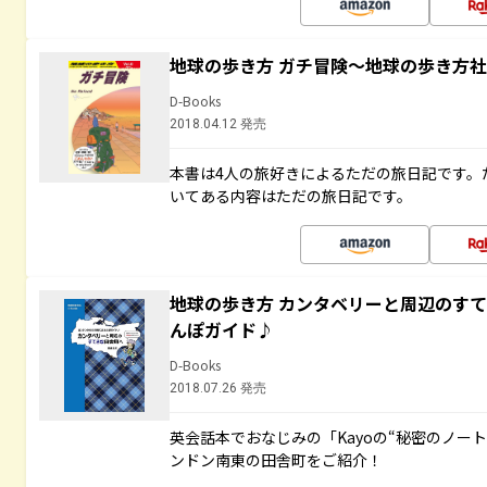
地球の歩き方 ガチ冒険～地球の歩き方
D-Books
2018.04.12 発売
本書は4人の旅好きによるただの旅日記です。
いてある内容はただの旅日記です。
地球の歩き方 カンタベリーと周辺のす
んぽガイド♪
D-Books
2018.07.26 発売
英会話本でおなじみの「Kayoの“秘密のノー
ンドン南東の田舎町をご紹介！