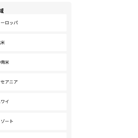
域
ヨーロッパ
北米
中南米
オセアニア
ハワイ
リゾート