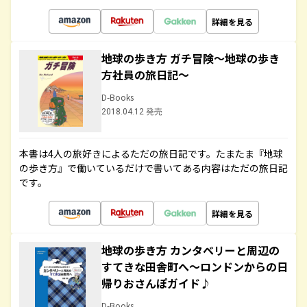
詳細を見る
地球の歩き方 ガチ冒険～地球の歩き
方社員の旅日記～
D-Books
2018.04.12 発売
本書は4人の旅好きによるただの旅日記です。たまたま『地球
の歩き方』で働いているだけで書いてある内容はただの旅日記
です。
詳細を見る
地球の歩き方 カンタベリーと周辺の
すてきな田舎町へ～ロンドンからの日
帰りおさんぽガイド♪
D-Books