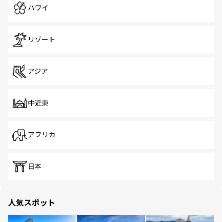
ハワイ
リゾート
アジア
中近東
アフリカ
日本
人気スポット