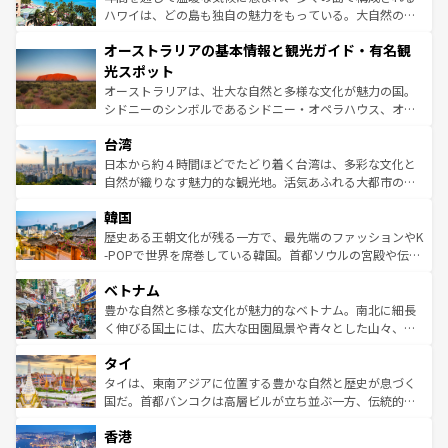
西部には大自然が広がり、グランドキャニオンやイエロー
ハワイは、どの島も独自の魅力をもっている。大自然の神
ストーン国立公園といった絶景が堪能できる。さらに、南
秘を感じたいなら、火山が生み出した壮大な景観を誇るハ
オーストラリアの基本情報と観光ガイド・有名観
部のニューオーリンズでは、音楽と美食が融合した独特の
ワイ島は見逃せない。また、定番の観光地といえばオアフ
文化が魅力。旅行者はアメリカの各地域で異なる魅力を楽
島だが、静かな自然を求めるならマウイ島やカウアイ島が
光スポット
しみながら、その多様性と豊かな歴史を感じることができ
おすすめ。エメラルドグリーンに輝く海をはじめ、豊かな
オーストラリアは、壮大な自然と多様な文化が魅力の国。
るだろう。車でのロードトリップや列車の旅も、アメリカ
文化や歴史が息づいている。「アロハスピリット」と呼ば
シドニーのシンボルであるシドニー・オペラハウス、オー
ならではの贅沢な旅のスタイルだ。 なお、新着のアメリカ
れるおもてなしの心で訪れる人々を迎えてくれるハワイの
ストラリア東海岸北部に広がる大サンゴ礁地帯グレートバ
情報は
コンテンツ一覧
を参照してほしい。
人々、おいしいローカルフードやハワイアンミュージッ
台湾
リアリーフや大陸中央部にそびえるウルル（エアーズロッ
ク、伝統的なフラダンスなど、すべてがハワイの魅力を彩
ク）、タスマニアの美しい原生林やケアンズの熱帯雨林な
日本から約４時間ほどでたどり着く台湾は、多彩な文化と
っている。訪れるたびに新しい発見と感動が待っているハ
ど、見どころがたくさん。また、カフェやワイン、オージ
自然が織りなす魅力的な観光地。活気あふれる大都市の台
ワイを、存分に味わってほしい。 なお、新着のハワイ情報
ービーフなどの食文化も豊かで、美味しいものであふれて
北やノスタルジックな町並みが人気な九份（ジォウフェ
は
コンテンツ一覧
を参照してほしい。
韓国
いる。アクティビティも充実しており、サーフィンやダイ
ン）、静ひつな山岳地帯である台湾東部など、都市の喧騒
ビング、ハイキングなど、アウトドア好きにはたまらな
と山間の静けさが共存しており、訪れる人に新しい発見と
歴史ある王朝文化が残る一方で、最先端のファッションやK
い。オーストラリアの多彩な魅力を存分に味わいつくそ
驚きをもたらしてくれる。また、奥深い台湾の食文化も魅
-POPで世界を席巻している韓国。首都ソウルの宮殿や伝統
う。 なお、新着のオーストラリア情報は
コンテンツ一覧
を
力で、夜市などの屋台グルメから高級料理、ヘルシーで美
家屋が並ぶエリアでは韓国の歴史と文化に浸ることがで
参照してほしい。
ベトナム
容にもいいと評判のスイーツなど、バラエティ豊かな料理
き、地方に足を延ばせば四季折々の自然美を楽しむことが
が味わえる。 なお、新着の台湾情報は
コンテンツ一覧
を参
できる。そして、キムチや焼肉、絶品のストリートフード
豊かな自然と多様な文化が魅力的なベトナム。南北に細長
照してほしい。
まで、さまざまな韓国料理が待っている。夜には、韓国な
く伸びる国土には、広大な田園風景や青々とした山々、世
らではのナイトライフも堪能できる。あたたかいホスピタ
界遺産に登録された壮大な自然景観が点在し、都市部では
タイ
リティに包まれながら、韓国の多彩な魅力を心ゆくまで味
急速な発展と共に伝統が息づく。ハノイの古い町並みやホ
わってみてほしい。 なお、新着の韓国情報は
コンテンツ一
ーチミン市のフランス統治時代の建物も、独特の雰囲気を
タイは、東南アジアに位置する豊かな自然と歴史が息づく
覧
を参照してほしい。
醸し出している。また、バラエティの豊かさとおいしさで
国だ。首都バンコクは高層ビルが立ち並ぶ一方、伝統的な
世界中の食通を魅了してやまないベトナム料理も魅力のひ
寺院や市場がいたるところに点在し、古きよき文化と現代
香港
とつ。フォーやバインミー、ベトナムコーヒーなどは、ぜ
の活気が交差している。北部ではチェンマイなどの山岳地