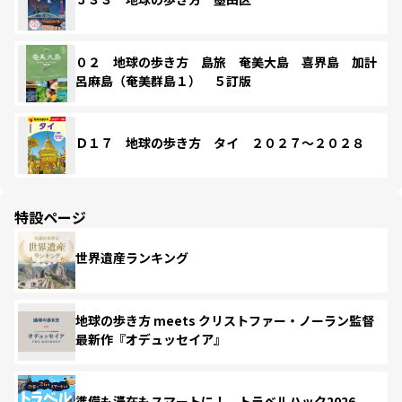
０２ 地球の歩き方 島旅 奄美大島 喜界島 加計
呂麻島（奄美群島１） ５訂版
Ｄ１７ 地球の歩き方 タイ ２０２７～２０２８
特設ページ
世界遺産ランキング
地球の歩き方 meets クリストファー・ノーラン監督
最新作『オデュッセイア』
準備も滞在もスマートに！ トラベルハック2026