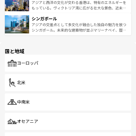
ひ現地で味わいたい。どの地域を訪れてもあたたかい人々
帯で自然と触れ合い、南部ではプーケットやクラビの美し
アジアと西洋の文化が交わる香港は、特有のエネルギーを
が旅行者を迎えてくれるので、きっと忘れられない旅にな
いビーチでリゾート気分を楽しむことができる。タイ料理
もっている。ヴィクトリア湾に広がる壮大な景色、近未来
るはずだ。 なお、新着のベトナム情報は
コンテンツ一覧
を
は世界的に有名で、屋台から高級レストランまで味覚を刺
的なアートスポット、そして歴史と現代が融合した町並
参照してほしい。
シンガポール
激する。気候は一年中温暖で、どの季節にも異なる楽しみ
み、どこを訪れても感動するはず。観光スポットが密集し
が待っている。親しみやすいタイの人々、仏教を中心とし
ており、効率よく見どころを回れるのも魅力。息をのむよ
アジアの交差点として多文化が融合した独自の魅力を放つ
た文化、そして多様な観光資源が、訪れる旅人を魅了し続
うな絶景から文化的な体験まで、香港を存分に楽しみ尽く
シンガポール。未来的な建築物が並ぶマリーナベイ、歴史
ける。 なお、新着のタイ情報は
コンテンツ一覧
を参照して
そう。 なお、新着の香港情報は
コンテンツ一覧
を参照して
と伝統を感じられるエスニックタウン、多数の緑豊かな公
ほしい。
ほしい。
園や自然保護区など、自然が調和した近代的な景観と文化
の多様性あふれるカラフルな町は、どこを歩いても新しい
国と地域
発見がある。さらに、治安のよさや充実した公共交通機関
も、旅行者にとっては魅力的なポイント。グルメも豊富
で、ホーカーズは地元の風情を楽しめる外せないスポット
ヨーロッパ
だ。訪れる人を飽きさせないシンガポールで、多様な魅力
を体感しよう。 なお、新着のシンガポール情報は
コンテン
ツ一覧
を参照してほしい。
北米
中南米
オセアニア