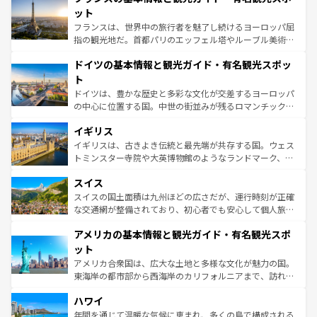
しい。
れる闘牛、そして美味しいタパスが生活の一部となってい
ット
る。首都マドリードの洗練された雰囲気や、バルセロナの
フランスは、世界中の旅行者を魅了し続けるヨーロッパ屈
アートに溢れた街角から、地方では古代ローマ遺跡や中世
指の観光地だ。首都パリのエッフェル塔やルーブル美術館
の城塞都市、穏やかなビーチリゾートまで多彩な表情を見
といった象徴的なスポットから、田舎町の古風な美しさま
せる。地方によって風土や気候が異なるスペインはその個
ドイツの基本情報と観光ガイド・有名観光スポッ
で、幅広い魅力が詰まっている。華麗な宮殿、歴史的な大
性で訪れる人を魅了する。 なお、新着のスペイン情報は
コ
聖堂、美しいビーチ、そして豊かな自然が、訪れる者を心
ト
ンテンツ一覧
を参照してほしい。
から魅了する。また、フランスは美食の国としても知ら
ドイツは、豊かな歴史と多彩な文化が交差するヨーロッパ
れ、フランス料理はユネスコ無形文化遺産にも登録されて
の中心に位置する国。中世の街並みが残るロマンチック街
いる。シャンパンの発祥地であるランス、プロヴァンスの
道から、未来を先取りするようなモダンな都市まで多様な
香り高いラベンダー畑など、多彩な楽しみ方が可能だ。さ
イギリス
顔を持つこの国は、どこを歩いても飽きることがない。ベ
らに、パリ以外の地域にも魅力が溢れており、どの街角に
ルリンの文化的活気、バイエルン州のアルプスの絶景、そ
イギリスは、古きよき伝統と最先端が共存する国。ウェス
も豊かな歴史と文化が息づいている。パリ以外の個性あふ
してライン川沿いのワイン畑といった風景は必見。ビール
トミンスター寺院や大英博物館のようなランドマーク、歴
れる地方に足を運ぶとそれぞれで全く異なる文化を体験で
とソーセージを味わいながら地元の人と過ごす楽しい時間
史ある大学都市、美しい丘陵地帯や牧歌的な風景など、エ
きるだろう。 なお、新着のフランス情報は
コンテンツ一覧
スイス
は、お酒好きな人にはぜひ体験してほしい。 なお、新着の
リアごとに異なる魅力がある。また、優雅なアフタヌーン
を参照してほしい。
ドイツ情報は
コンテンツ一覧
を参照してほしい。
ティー、ビール好きにはたまらない英国パブ、サッカー観
スイスの国土面積は九州ほどの広さだが、運行時刻が正確
戦など、本場だからこそできる体験も豊富。イギリスを旅
な交通網が整備されており、初心者でも安心して個人旅行
して楽しみつくそう。 なお、新着のイギリス情報は
コンテ
を楽しめる。日本同様に時刻表どおりの旅が可能だ。中世
アメリカの基本情報と観光ガイド・有名観光スポ
ンツ一覧
を参照してほしい。
の建物がそのまま残る町や、スイスならではのユニークな
博物館もあり、アルプス観光だけでなく町歩きも満喫する
ット
ことができる。国民の所得が高いため物価も高いが、旅行
アメリカ合衆国は、広大な土地と多様な文化が魅力の国。
者向けの交通パス提供のサービスもあり、うまく活用すれ
東海岸の都市部から西海岸のカリフォルニアまで、訪れる
ば市内交通費無料で観光を楽しむこともできる。 なお、新
場所ごとに異なる風景と体験が待っている。ニューヨーク
着のスイス情報は
コンテンツ一覧
を参照してほしい。
ハワイ
のような巨大都市は、観光、ショッピング、エンターテイ
ンメントが詰まった刺激的なスポットだ。一方、アメリカ
年間を通じて温暖な気候に恵まれ、多くの島で構成される