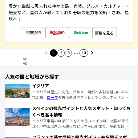
豊かな自然に恵まれた神々の島、壱岐。グルメ・カルチャー・
絶景など、島の人が教えてくれた壱岐の魅力を凝縮！さあ、島
旅へ！
詳細を見る
…
1
2
3
13
AD
AD
人気の国と地域から探す
イタリア
イタリアは歴史、文化、グルメ、自然と多彩な魅力にあふ
れた国。
ローマ
の古代遺跡やフィレンツェのルネッサンス
美術、ヴェネツィアの運河など、歴史あるスポットはもち
スペインの観光ポイントと人気スポット・知ってお
ろん、トスカーナの美しい田園風景やアマルフィ海岸の絶
景など、自然景観も見逃せない。観光の合間には、本場の
くべき基本情報
ピザやパスタなど、絶品のイタリア料理を堪能することも
イベリア半島のほぼ80％を占めるスペインは、太陽が降り
できる。朝目覚めてから夜眠るまで、すべての瞬間を楽し
注ぐ地中海沿岸から雄大なピレネー山脈まで、多彩な自然
ませてくれるイタリアで、忘れられない旅をしてみよう！
と文化が詰まったヨーロッパ屈指の旅行先だ。多様な地域
なお、新着のイタリア情報は
コンテンツ一覧
を参照してほ
フランスの基本情報と観光ガイド・有名観光スポ
文化が根付くこの国では、情熱的なフラメンコ、熱気あふ