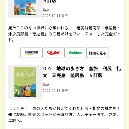
３訂版
島旅
2025.12.11 発売
見たことのない世界に心奪われる！ 奄美群島南部「与論島・
沖永良部島・徳之島」の三島だけをフィーチャーした完全ガイ
ド。
詳細を見る
０４ 地球の歩き方 島旅 利尻 礼
文 天売島 焼尻島 ５訂版
島旅
2026.02.13 発売
ようこそ！ 島の人たちが教えてくれた利尻・礼文の魅力を１
冊に凝縮。絶景スポットから遊び方、カルチャーまで。さあ、
島旅へ。