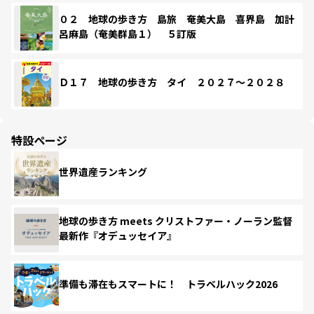
０２ 地球の歩き方 島旅 奄美大島 喜界島 加計
呂麻島（奄美群島１） ５訂版
Ｄ１７ 地球の歩き方 タイ ２０２７～２０２８
特設ページ
世界遺産ランキング
地球の歩き方 meets クリストファー・ノーラン監督
最新作『オデュッセイア』
準備も滞在もスマートに！ トラベルハック2026