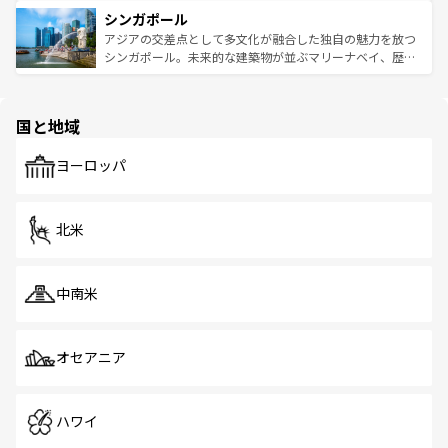
は世界的に有名で、屋台から高級レストランまで味覚を刺
的なアートスポット、そして歴史と現代が融合した町並
参照してほしい。
シンガポール
激する。気候は一年中温暖で、どの季節にも異なる楽しみ
み、どこを訪れても感動するはず。観光スポットが密集し
が待っている。親しみやすいタイの人々、仏教を中心とし
ており、効率よく見どころを回れるのも魅力。息をのむよ
アジアの交差点として多文化が融合した独自の魅力を放つ
た文化、そして多様な観光資源が、訪れる旅人を魅了し続
うな絶景から文化的な体験まで、香港を存分に楽しみ尽く
シンガポール。未来的な建築物が並ぶマリーナベイ、歴史
ける。 なお、新着のタイ情報は
コンテンツ一覧
を参照して
そう。 なお、新着の香港情報は
コンテンツ一覧
を参照して
と伝統を感じられるエスニックタウン、多数の緑豊かな公
ほしい。
ほしい。
園や自然保護区など、自然が調和した近代的な景観と文化
の多様性あふれるカラフルな町は、どこを歩いても新しい
国と地域
発見がある。さらに、治安のよさや充実した公共交通機関
も、旅行者にとっては魅力的なポイント。グルメも豊富
で、ホーカーズは地元の風情を楽しめる外せないスポット
ヨーロッパ
だ。訪れる人を飽きさせないシンガポールで、多様な魅力
を体感しよう。 なお、新着のシンガポール情報は
コンテン
ツ一覧
を参照してほしい。
北米
中南米
オセアニア
ハワイ