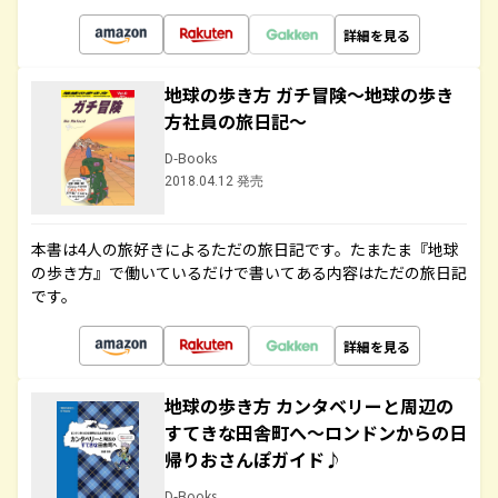
詳細を見る
地球の歩き方 ガチ冒険～地球の歩き
方社員の旅日記～
D-Books
2018.04.12 発売
本書は4人の旅好きによるただの旅日記です。たまたま『地球
の歩き方』で働いているだけで書いてある内容はただの旅日記
です。
詳細を見る
地球の歩き方 カンタベリーと周辺の
すてきな田舎町へ～ロンドンからの日
帰りおさんぽガイド♪
D-Books