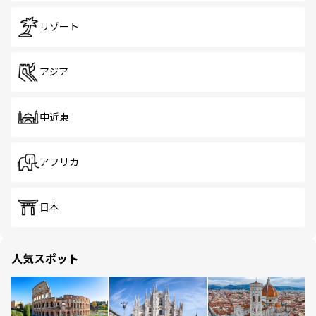
リゾート
アジア
中近東
アフリカ
日本
人気スポット