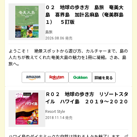
０２ 地球の歩き方 島旅 奄美大
島 喜界島 加計呂麻島（奄美群島
１） ５訂版
島旅
2026.08.06 発売
ようこそ！ 絶景スポットから遊び方、カルチャーまで、島の
人たちが教えてくれた奄美大島の魅力を1冊に凝縮。さあ、島
旅へ。
詳細を見る
Ｒ０２ 地球の歩き方 リゾートスタ
イル ハワイ島 ２０１９～２０２０
Resort Style
2018.11.14 発売
ハワイ島のダイナミックな自然は訪れる人々を魅了します。パ