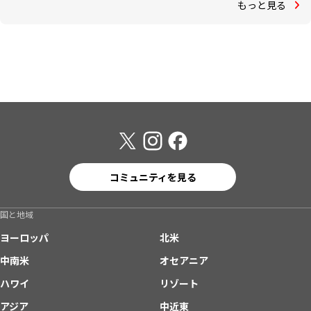
もっと見る
コミュニティを見る
国と地域
ヨーロッパ
北米
中南米
オセアニア
ハワイ
リゾート
アジア
中近東