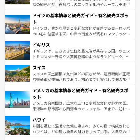
アートに溢れた街角から、地方では古代ローマ遺跡や中世
指の観光地だ。首都パリのエッフェル塔やルーブル美術館
の城塞都市、穏やかなビーチリゾートまで多彩な表情を見
といった象徴的なスポットから、田舎町の古風な美しさま
せる。地方によって風土や気候が異なるスペインはその個
ドイツの基本情報と観光ガイド・有名観光スポッ
で、幅広い魅力が詰まっている。華麗な宮殿、歴史的な大
性で訪れる人を魅了する。 なお、新着のスペイン情報は
コ
聖堂、美しいビーチ、そして豊かな自然が、訪れる者を心
ト
ンテンツ一覧
を参照してほしい。
から魅了する。また、フランスは美食の国としても知ら
ドイツは、豊かな歴史と多彩な文化が交差するヨーロッパ
れ、フランス料理はユネスコ無形文化遺産にも登録されて
の中心に位置する国。中世の街並みが残るロマンチック街
いる。シャンパンの発祥地であるランス、プロヴァンスの
道から、未来を先取りするようなモダンな都市まで多様な
香り高いラベンダー畑など、多彩な楽しみ方が可能だ。さ
イギリス
顔を持つこの国は、どこを歩いても飽きることがない。ベ
らに、パリ以外の地域にも魅力が溢れており、どの街角に
ルリンの文化的活気、バイエルン州のアルプスの絶景、そ
イギリスは、古きよき伝統と最先端が共存する国。ウェス
も豊かな歴史と文化が息づいている。パリ以外の個性あふ
してライン川沿いのワイン畑といった風景は必見。ビール
トミンスター寺院や大英博物館のようなランドマーク、歴
れる地方に足を運ぶとそれぞれで全く異なる文化を体験で
とソーセージを味わいながら地元の人と過ごす楽しい時間
史ある大学都市、美しい丘陵地帯や牧歌的な風景など、エ
きるだろう。 なお、新着のフランス情報は
コンテンツ一覧
スイス
は、お酒好きな人にはぜひ体験してほしい。 なお、新着の
リアごとに異なる魅力がある。また、優雅なアフタヌーン
を参照してほしい。
ドイツ情報は
コンテンツ一覧
を参照してほしい。
ティー、ビール好きにはたまらない英国パブ、サッカー観
スイスの国土面積は九州ほどの広さだが、運行時刻が正確
戦など、本場だからこそできる体験も豊富。イギリスを旅
な交通網が整備されており、初心者でも安心して個人旅行
して楽しみつくそう。 なお、新着のイギリス情報は
コンテ
を楽しめる。日本同様に時刻表どおりの旅が可能だ。中世
アメリカの基本情報と観光ガイド・有名観光スポ
ンツ一覧
を参照してほしい。
の建物がそのまま残る町や、スイスならではのユニークな
博物館もあり、アルプス観光だけでなく町歩きも満喫する
ット
ことができる。国民の所得が高いため物価も高いが、旅行
アメリカ合衆国は、広大な土地と多様な文化が魅力の国。
者向けの交通パス提供のサービスもあり、うまく活用すれ
東海岸の都市部から西海岸のカリフォルニアまで、訪れる
ば市内交通費無料で観光を楽しむこともできる。 なお、新
場所ごとに異なる風景と体験が待っている。ニューヨーク
着のスイス情報は
コンテンツ一覧
を参照してほしい。
ハワイ
のような巨大都市は、観光、ショッピング、エンターテイ
ンメントが詰まった刺激的なスポットだ。一方、アメリカ
年間を通じて温暖な気候に恵まれ、多くの島で構成される
西部には大自然が広がり、グランドキャニオンやイエロー
ハワイは、どの島も独自の魅力をもっている。大自然の神
ストーン国立公園といった絶景が堪能できる。さらに、南
秘を感じたいなら、火山が生み出した壮大な景観を誇るハ