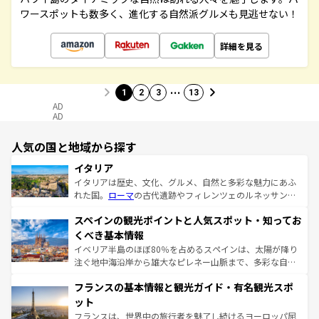
ワースポットも数多く、進化する自然派グルメも見逃せない！
詳細を見る
…
1
2
3
13
AD
AD
人気の国と地域から探す
イタリア
イタリアは歴史、文化、グルメ、自然と多彩な魅力にあふ
れた国。
ローマ
の古代遺跡やフィレンツェのルネッサンス
美術、ヴェネツィアの運河など、歴史あるスポットはもち
スペインの観光ポイントと人気スポット・知ってお
ろん、トスカーナの美しい田園風景やアマルフィ海岸の絶
景など、自然景観も見逃せない。観光の合間には、本場の
くべき基本情報
ピザやパスタなど、絶品のイタリア料理を堪能することも
イベリア半島のほぼ80％を占めるスペインは、太陽が降り
できる。朝目覚めてから夜眠るまで、すべての瞬間を楽し
注ぐ地中海沿岸から雄大なピレネー山脈まで、多彩な自然
ませてくれるイタリアで、忘れられない旅をしてみよう！
と文化が詰まったヨーロッパ屈指の旅行先だ。多様な地域
なお、新着のイタリア情報は
コンテンツ一覧
を参照してほ
フランスの基本情報と観光ガイド・有名観光スポ
文化が根付くこの国では、情熱的なフラメンコ、熱気あふ
しい。
れる闘牛、そして美味しいタパスが生活の一部となってい
ット
る。首都マドリードの洗練された雰囲気や、バルセロナの
フランスは、世界中の旅行者を魅了し続けるヨーロッパ屈