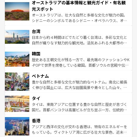
オーストラリアの基本情報と観光ガイド・有名観
部のニューオーリンズでは、音楽と美食が融合した独特の
ワイ島は見逃せない。また、定番の観光地といえばオアフ
文化が魅力。旅行者はアメリカの各地域で異なる魅力を楽
島だが、静かな自然を求めるならマウイ島やカウアイ島が
光スポット
しみながら、その多様性と豊かな歴史を感じることができ
おすすめ。エメラルドグリーンに輝く海をはじめ、豊かな
オーストラリアは、壮大な自然と多様な文化が魅力の国。
るだろう。車でのロードトリップや列車の旅も、アメリカ
文化や歴史が息づいている。「アロハスピリット」と呼ば
シドニーのシンボルであるシドニー・オペラハウス、オー
ならではの贅沢な旅のスタイルだ。 なお、新着のアメリカ
れるおもてなしの心で訪れる人々を迎えてくれるハワイの
ストラリア東海岸北部に広がる大サンゴ礁地帯グレートバ
情報は
コンテンツ一覧
を参照してほしい。
人々、おいしいローカルフードやハワイアンミュージッ
台湾
リアリーフや大陸中央部にそびえるウルル（エアーズロッ
ク、伝統的なフラダンスなど、すべてがハワイの魅力を彩
ク）、タスマニアの美しい原生林やケアンズの熱帯雨林な
日本から約４時間ほどでたどり着く台湾は、多彩な文化と
っている。訪れるたびに新しい発見と感動が待っているハ
ど、見どころがたくさん。また、カフェやワイン、オージ
自然が織りなす魅力的な観光地。活気あふれる大都市の台
ワイを、存分に味わってほしい。 なお、新着のハワイ情報
ービーフなどの食文化も豊かで、美味しいものであふれて
北やノスタルジックな町並みが人気な九份（ジォウフェ
は
コンテンツ一覧
を参照してほしい。
韓国
いる。アクティビティも充実しており、サーフィンやダイ
ン）、静ひつな山岳地帯である台湾東部など、都市の喧騒
ビング、ハイキングなど、アウトドア好きにはたまらな
と山間の静けさが共存しており、訪れる人に新しい発見と
歴史ある王朝文化が残る一方で、最先端のファッションやK
い。オーストラリアの多彩な魅力を存分に味わいつくそ
驚きをもたらしてくれる。また、奥深い台湾の食文化も魅
-POPで世界を席巻している韓国。首都ソウルの宮殿や伝統
う。 なお、新着のオーストラリア情報は
コンテンツ一覧
を
力で、夜市などの屋台グルメから高級料理、ヘルシーで美
家屋が並ぶエリアでは韓国の歴史と文化に浸ることがで
参照してほしい。
ベトナム
容にもいいと評判のスイーツなど、バラエティ豊かな料理
き、地方に足を延ばせば四季折々の自然美を楽しむことが
が味わえる。 なお、新着の台湾情報は
コンテンツ一覧
を参
できる。そして、キムチや焼肉、絶品のストリートフード
豊かな自然と多様な文化が魅力的なベトナム。南北に細長
照してほしい。
まで、さまざまな韓国料理が待っている。夜には、韓国な
く伸びる国土には、広大な田園風景や青々とした山々、世
らではのナイトライフも堪能できる。あたたかいホスピタ
界遺産に登録された壮大な自然景観が点在し、都市部では
タイ
リティに包まれながら、韓国の多彩な魅力を心ゆくまで味
急速な発展と共に伝統が息づく。ハノイの古い町並みやホ
わってみてほしい。 なお、新着の韓国情報は
コンテンツ一
ーチミン市のフランス統治時代の建物も、独特の雰囲気を
タイは、東南アジアに位置する豊かな自然と歴史が息づく
覧
を参照してほしい。
醸し出している。また、バラエティの豊かさとおいしさで
国だ。首都バンコクは高層ビルが立ち並ぶ一方、伝統的な
世界中の食通を魅了してやまないベトナム料理も魅力のひ
寺院や市場がいたるところに点在し、古きよき文化と現代
香港
とつ。フォーやバインミー、ベトナムコーヒーなどは、ぜ
の活気が交差している。北部ではチェンマイなどの山岳地
ひ現地で味わいたい。どの地域を訪れてもあたたかい人々
帯で自然と触れ合い、南部ではプーケットやクラビの美し
アジアと西洋の文化が交わる香港は、特有のエネルギーを
が旅行者を迎えてくれるので、きっと忘れられない旅にな
いビーチでリゾート気分を楽しむことができる。タイ料理
もっている。ヴィクトリア湾に広がる壮大な景色、近未来
るはずだ。 なお、新着のベトナム情報は
コンテンツ一覧
を