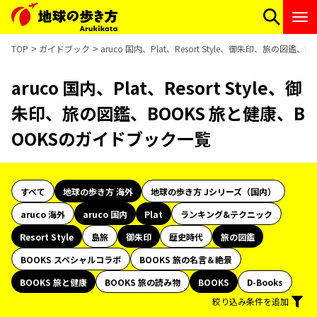
TOP
ガイドブック
aruco 国内、Plat、Resort Style、御朱印、旅の図
aruco 国内、Plat、Resort Style、御
朱印、旅の図鑑、BOOKS 旅と健康、B
OOKSのガイドブック一覧
すべて
地球の歩き方 海外
地球の歩き方 Jシリーズ（国内）
aruco 海外
aruco 国内
Plat
ランキング&テクニック
Resort Style
島旅
御朱印
歴史時代
旅の図鑑
BOOKS スペシャルコラボ
BOOKS 旅の名言＆絶景
BOOKS 旅と健康
BOOKS 旅の読み物
BOOKS
D-Books
絞り込み条件を追加