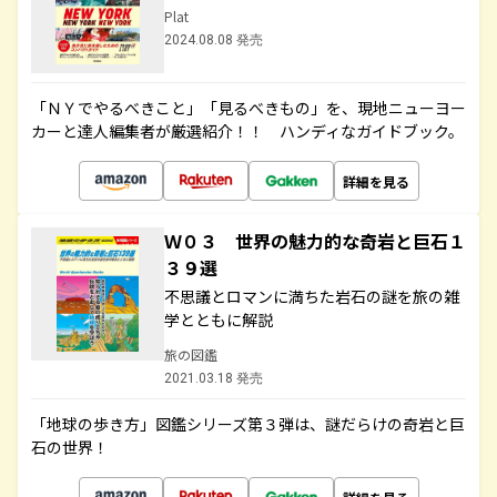
Plat
2024.08.08 発売
「ＮＹでやるべきこと」「見るべきもの」を、現地ニューヨー
カーと達人編集者が厳選紹介！！ ハンディなガイドブック。
詳細を見る
Ｗ０３ 世界の魅力的な奇岩と巨石１
３９選
不思議とロマンに満ちた岩石の謎を旅の雑
学とともに解説
旅の図鑑
2021.03.18 発売
「地球の歩き方」図鑑シリーズ第３弾は、謎だらけの奇岩と巨
石の世界！