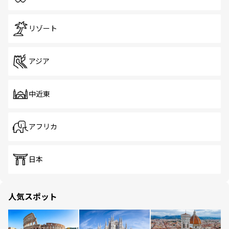
リゾート
アジア
中近東
アフリカ
日本
人気スポット