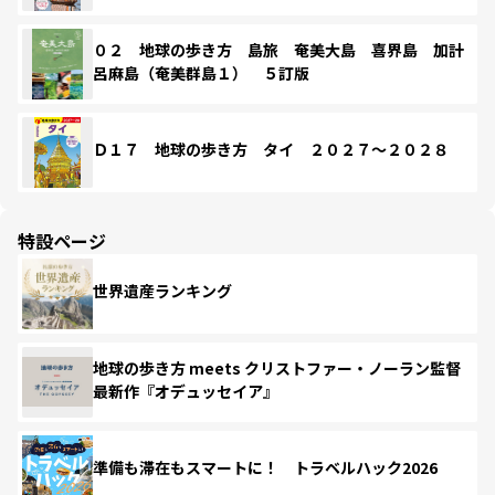
０２ 地球の歩き方 島旅 奄美大島 喜界島 加計
呂麻島（奄美群島１） ５訂版
Ｄ１７ 地球の歩き方 タイ ２０２７～２０２８
特設ページ
世界遺産ランキング
地球の歩き方 meets クリストファー・ノーラン監督
最新作『オデュッセイア』
準備も滞在もスマートに！ トラベルハック2026