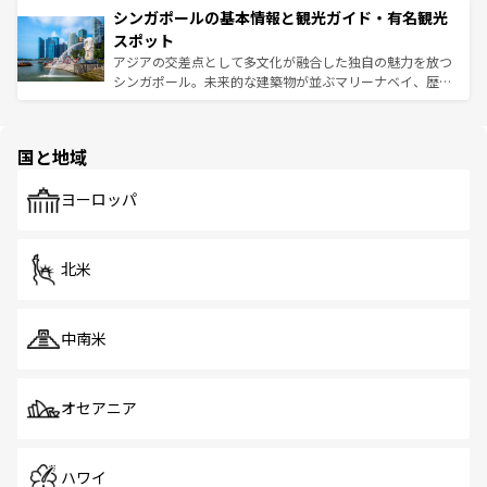
参照してほしい。
シンガポールの基本情報と観光ガイド・有名観光
激する。気候は一年中温暖で、どの季節にも異なる楽しみ
み、どこを訪れても感動するはず。観光スポットが密集し
が待っている。親しみやすいタイの人々、仏教を中心とし
ており、効率よく見どころを回れるのも魅力。息をのむよ
スポット
た文化、そして多様な観光資源が、訪れる旅人を魅了し続
うな絶景から文化的な体験まで、香港を存分に楽しみ尽く
アジアの交差点として多文化が融合した独自の魅力を放つ
ける。 なお、新着のタイ情報は
コンテンツ一覧
を参照して
そう。 なお、新着の香港情報は
コンテンツ一覧
を参照して
シンガポール。未来的な建築物が並ぶマリーナベイ、歴史
ほしい。
ほしい。
と伝統を感じられるエスニックタウン、多数の緑豊かな公
園や自然保護区など、自然が調和した近代的な景観と文化
の多様性あふれるカラフルな町は、どこを歩いても新しい
国と地域
発見がある。さらに、治安のよさや充実した公共交通機関
も、旅行者にとっては魅力的なポイント。グルメも豊富
で、ホーカーズは地元の風情を楽しめる外せないスポット
ヨーロッパ
だ。訪れる人を飽きさせないシンガポールで、多様な魅力
を体感しよう。 なお、新着のシンガポール情報は
コンテン
ツ一覧
を参照してほしい。
北米
中南米
オセアニア
ハワイ