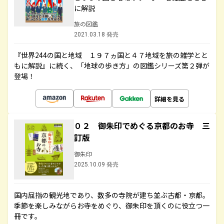
に解説
旅の図鑑
2021.03.18 発売
『世界244の国と地域 １９７ヵ国と４７地域を旅の雑学とと
もに解説』に続く、「地球の歩き方」の図鑑シリーズ第２弾が
登場！
詳細を見る
０２ 御朱印でめぐる京都のお寺 三
訂版
御朱印
2025.10.09 発売
国内屈指の観光地であり、数多の寺院が建ち並ぶ古都・京都。
季節を楽しみながらお寺をめぐり、御朱印を頂くのに役立つ一
冊です。