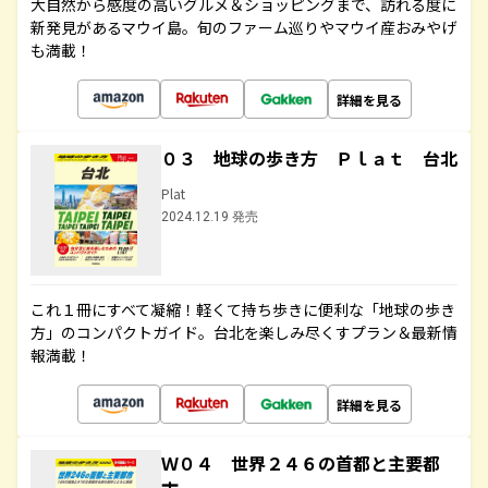
大自然から感度の高いグルメ＆ショッピングまで、訪れる度に
新発見があるマウイ島。旬のファーム巡りやマウイ産おみやげ
も満載！
詳細を見る
０３ 地球の歩き方 Ｐｌａｔ 台北
Plat
2024.12.19 発売
これ１冊にすべて凝縮！軽くて持ち歩きに便利な「地球の歩き
方」のコンパクトガイド。台北を楽しみ尽くすプラン＆最新情
報満載！
詳細を見る
Ｗ０４ 世界２４６の首都と主要都