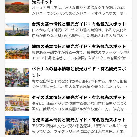
島だが、静かな自然を求めるならマウイ島やカウアイ島が
光スポット
るだろう。車でのロードトリップや列車の旅も、アメリカ
おすすめ。エメラルドグリーンに輝く海をはじめ、豊かな
オーストラリアは、壮大な自然と多様な文化が魅力の国。
ならではの贅沢な旅のスタイルだ。 なお、新着のアメリカ
文化や歴史が息づいている。「アロハスピリット」と呼ば
シドニーのシンボルであるシドニー・オペラハウス、オー
情報は
コンテンツ一覧
を参照してほしい。
れるおもてなしの心で訪れる人々を迎えてくれるハワイの
ストラリア東海岸北部に広がる大サンゴ礁地帯グレートバ
人々、おいしいローカルフードやハワイアンミュージッ
台湾の基本情報と観光ガイド・有名観光スポット
リアリーフや大陸中央部にそびえるウルル（エアーズロッ
ク、伝統的なフラダンスなど、すべてがハワイの魅力を彩
ク）、タスマニアの美しい原生林やケアンズの熱帯雨林な
日本から約４時間ほどでたどり着く台湾は、多彩な文化と
っている。訪れるたびに新しい発見と感動が待っているハ
ど、見どころがたくさん。また、カフェやワイン、オージ
自然が織りなす魅力的な観光地。活気あふれる大都市の台
ワイを、存分に味わってほしい。 なお、新着のハワイ情報
ービーフなどの食文化も豊かで、美味しいものであふれて
北やノスタルジックな町並みが人気な九份（ジォウフェ
は
コンテンツ一覧
を参照してほしい。
韓国の基本情報と観光ガイド・有名観光スポット
いる。アクティビティも充実しており、サーフィンやダイ
ン）、静ひつな山岳地帯である台湾東部など、都市の喧騒
ビング、ハイキングなど、アウトドア好きにはたまらな
と山間の静けさが共存しており、訪れる人に新しい発見と
歴史ある王朝文化が残る一方で、最先端のファッションやK
い。オーストラリアの多彩な魅力を存分に味わいつくそ
驚きをもたらしてくれる。また、奥深い台湾の食文化も魅
-POPで世界を席巻している韓国。首都ソウルの宮殿や伝統
う。 なお、新着のオーストラリア情報は
コンテンツ一覧
を
力で、夜市などの屋台グルメから高級料理、ヘルシーで美
家屋が並ぶエリアでは韓国の歴史と文化に浸ることがで
参照してほしい。
ベトナムの基本情報と観光ガイド・有名観光スポ
容にもいいと評判のスイーツなど、バラエティ豊かな料理
き、地方に足を延ばせば四季折々の自然美を楽しむことが
が味わえる。 なお、新着の台湾情報は
コンテンツ一覧
を参
できる。そして、キムチや焼肉、絶品のストリートフード
ット
照してほしい。
まで、さまざまな韓国料理が待っている。夜には、韓国な
豊かな自然と多様な文化が魅力的なベトナム。南北に細長
らではのナイトライフも堪能できる。あたたかいホスピタ
く伸びる国土には、広大な田園風景や青々とした山々、世
リティに包まれながら、韓国の多彩な魅力を心ゆくまで味
界遺産に登録された壮大な自然景観が点在し、都市部では
わってみてほしい。 なお、新着の韓国情報は
コンテンツ一
タイの基本情報と観光ガイド・有名観光スポット
急速な発展と共に伝統が息づく。ハノイの古い町並みやホ
覧
を参照してほしい。
ーチミン市のフランス統治時代の建物も、独特の雰囲気を
タイは、東南アジアに位置する豊かな自然と歴史が息づく
醸し出している。また、バラエティの豊かさとおいしさで
国だ。首都バンコクは高層ビルが立ち並ぶ一方、伝統的な
世界中の食通を魅了してやまないベトナム料理も魅力のひ
寺院や市場がいたるところに点在し、古きよき文化と現代
香港の基本情報と観光ガイド・有名観光スポット
とつ。フォーやバインミー、ベトナムコーヒーなどは、ぜ
の活気が交差している。北部ではチェンマイなどの山岳地
ひ現地で味わいたい。どの地域を訪れてもあたたかい人々
帯で自然と触れ合い、南部ではプーケットやクラビの美し
アジアと西洋の文化が交わる香港は、特有のエネルギーを
が旅行者を迎えてくれるので、きっと忘れられない旅にな
いビーチでリゾート気分を楽しむことができる。タイ料理
もっている。ヴィクトリア湾に広がる壮大な景色、近未来
るはずだ。 なお、新着のベトナム情報は
コンテンツ一覧
を
は世界的に有名で、屋台から高級レストランまで味覚を刺
的なアートスポット、そして歴史と現代が融合した町並