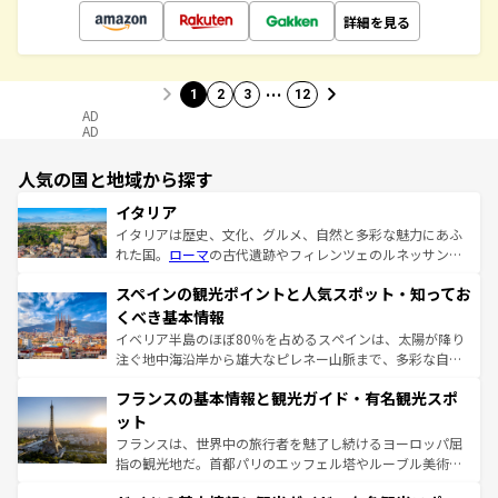
詳細を見る
…
1
2
3
12
AD
AD
人気の国と地域から探す
イタリア
イタリアは歴史、文化、グルメ、自然と多彩な魅力にあふ
れた国。
ローマ
の古代遺跡やフィレンツェのルネッサンス
美術、ヴェネツィアの運河など、歴史あるスポットはもち
スペインの観光ポイントと人気スポット・知ってお
ろん、トスカーナの美しい田園風景やアマルフィ海岸の絶
景など、自然景観も見逃せない。観光の合間には、本場の
くべき基本情報
ピザやパスタなど、絶品のイタリア料理を堪能することも
イベリア半島のほぼ80％を占めるスペインは、太陽が降り
できる。朝目覚めてから夜眠るまで、すべての瞬間を楽し
注ぐ地中海沿岸から雄大なピレネー山脈まで、多彩な自然
ませてくれるイタリアで、忘れられない旅をしてみよう！
と文化が詰まったヨーロッパ屈指の旅行先だ。多様な地域
なお、新着のイタリア情報は
コンテンツ一覧
を参照してほ
フランスの基本情報と観光ガイド・有名観光スポ
文化が根付くこの国では、情熱的なフラメンコ、熱気あふ
しい。
れる闘牛、そして美味しいタパスが生活の一部となってい
ット
る。首都マドリードの洗練された雰囲気や、バルセロナの
フランスは、世界中の旅行者を魅了し続けるヨーロッパ屈
アートに溢れた街角から、地方では古代ローマ遺跡や中世
指の観光地だ。首都パリのエッフェル塔やルーブル美術館
の城塞都市、穏やかなビーチリゾートまで多彩な表情を見
といった象徴的なスポットから、田舎町の古風な美しさま