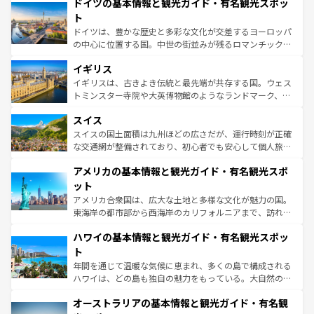
せる。地方によって風土や気候が異なるスペインはその個
ドイツの基本情報と観光ガイド・有名観光スポッ
で、幅広い魅力が詰まっている。華麗な宮殿、歴史的な大
性で訪れる人を魅了する。 なお、新着のスペイン情報は
コ
聖堂、美しいビーチ、そして豊かな自然が、訪れる者を心
ト
ンテンツ一覧
を参照してほしい。
から魅了する。また、フランスは美食の国としても知ら
ドイツは、豊かな歴史と多彩な文化が交差するヨーロッパ
れ、フランス料理はユネスコ無形文化遺産にも登録されて
の中心に位置する国。中世の街並みが残るロマンチック街
いる。シャンパンの発祥地であるランス、プロヴァンスの
道から、未来を先取りするようなモダンな都市まで多様な
香り高いラベンダー畑など、多彩な楽しみ方が可能だ。さ
イギリス
顔を持つこの国は、どこを歩いても飽きることがない。ベ
らに、パリ以外の地域にも魅力が溢れており、どの街角に
ルリンの文化的活気、バイエルン州のアルプスの絶景、そ
イギリスは、古きよき伝統と最先端が共存する国。ウェス
も豊かな歴史と文化が息づいている。パリ以外の個性あふ
してライン川沿いのワイン畑といった風景は必見。ビール
トミンスター寺院や大英博物館のようなランドマーク、歴
れる地方に足を運ぶとそれぞれで全く異なる文化を体験で
とソーセージを味わいながら地元の人と過ごす楽しい時間
史ある大学都市、美しい丘陵地帯や牧歌的な風景など、エ
きるだろう。 なお、新着のフランス情報は
コンテンツ一覧
スイス
は、お酒好きな人にはぜひ体験してほしい。 なお、新着の
リアごとに異なる魅力がある。また、優雅なアフタヌーン
を参照してほしい。
ドイツ情報は
コンテンツ一覧
を参照してほしい。
ティー、ビール好きにはたまらない英国パブ、サッカー観
スイスの国土面積は九州ほどの広さだが、運行時刻が正確
戦など、本場だからこそできる体験も豊富。イギリスを旅
な交通網が整備されており、初心者でも安心して個人旅行
して楽しみつくそう。 なお、新着のイギリス情報は
コンテ
を楽しめる。日本同様に時刻表どおりの旅が可能だ。中世
アメリカの基本情報と観光ガイド・有名観光スポ
ンツ一覧
を参照してほしい。
の建物がそのまま残る町や、スイスならではのユニークな
博物館もあり、アルプス観光だけでなく町歩きも満喫する
ット
ことができる。国民の所得が高いため物価も高いが、旅行
アメリカ合衆国は、広大な土地と多様な文化が魅力の国。
者向けの交通パス提供のサービスもあり、うまく活用すれ
東海岸の都市部から西海岸のカリフォルニアまで、訪れる
ば市内交通費無料で観光を楽しむこともできる。 なお、新
場所ごとに異なる風景と体験が待っている。ニューヨーク
着のスイス情報は
コンテンツ一覧
を参照してほしい。
ハワイの基本情報と観光ガイド・有名観光スポッ
のような巨大都市は、観光、ショッピング、エンターテイ
ンメントが詰まった刺激的なスポットだ。一方、アメリカ
ト
西部には大自然が広がり、グランドキャニオンやイエロー
年間を通じて温暖な気候に恵まれ、多くの島で構成される
ストーン国立公園といった絶景が堪能できる。さらに、南
ハワイは、どの島も独自の魅力をもっている。大自然の神
部のニューオーリンズでは、音楽と美食が融合した独特の
秘を感じたいなら、火山が生み出した壮大な景観を誇るハ
文化が魅力。旅行者はアメリカの各地域で異なる魅力を楽
オーストラリアの基本情報と観光ガイド・有名観
ワイ島は見逃せない。また、定番の観光地といえばオアフ
しみながら、その多様性と豊かな歴史を感じることができ