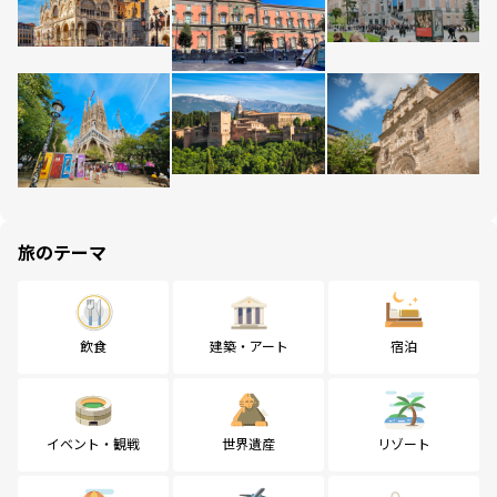
旅のテーマ
飲食
建築・アート
宿泊
イベント・観戦
世界遺産
リゾート