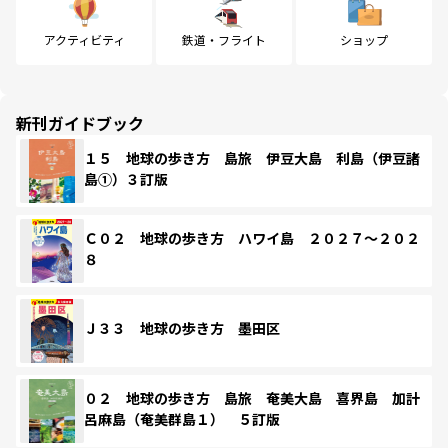
アクティビティ
鉄道・フライト
ショップ
新刊ガイドブック
１５ 地球の歩き方 島旅 伊豆大島 利島（伊豆諸
島①）３訂版
Ｃ０２ 地球の歩き方 ハワイ島 ２０２７～２０２
８
Ｊ３３ 地球の歩き方 墨田区
０２ 地球の歩き方 島旅 奄美大島 喜界島 加計
呂麻島（奄美群島１） ５訂版