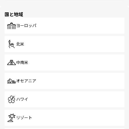
ほしい。
ほしい。
園や自然保護区など、自然が調和した近代的な景観と文化
の多様性あふれるカラフルな町は、どこを歩いても新しい
国と地域
発見がある。さらに、治安のよさや充実した公共交通機関
も、旅行者にとっては魅力的なポイント。グルメも豊富
で、ホーカーズは地元の風情を楽しめる外せないスポット
ヨーロッパ
だ。訪れる人を飽きさせないシンガポールで、多様な魅力
を体感しよう。 なお、新着のシンガポール情報は
コンテン
ツ一覧
を参照してほしい。
北米
中南米
オセアニア
ハワイ
リゾート