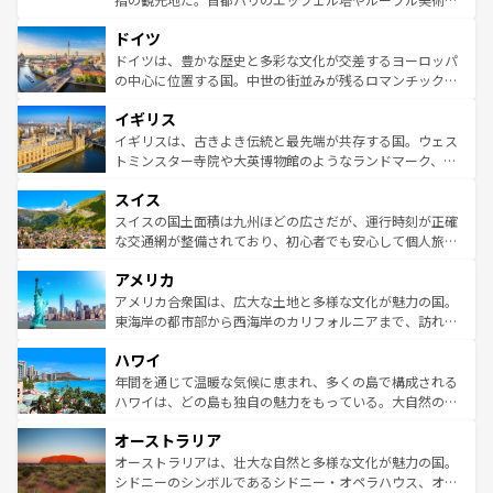
の城塞都市、穏やかなビーチリゾートまで多彩な表情を見
といった象徴的なスポットから、田舎町の古風な美しさま
せる。地方によって風土や気候が異なるスペインはその個
ドイツ
で、幅広い魅力が詰まっている。華麗な宮殿、歴史的な大
性で訪れる人を魅了する。 なお、新着のスペイン情報は
コ
聖堂、美しいビーチ、そして豊かな自然が、訪れる者を心
ドイツは、豊かな歴史と多彩な文化が交差するヨーロッパ
ンテンツ一覧
を参照してほしい。
から魅了する。また、フランスは美食の国としても知ら
の中心に位置する国。中世の街並みが残るロマンチック街
れ、フランス料理はユネスコ無形文化遺産にも登録されて
道から、未来を先取りするようなモダンな都市まで多様な
イギリス
いる。シャンパンの発祥地であるランス、プロヴァンスの
顔を持つこの国は、どこを歩いても飽きることがない。ベ
香り高いラベンダー畑など、多彩な楽しみ方が可能だ。さ
ルリンの文化的活気、バイエルン州のアルプスの絶景、そ
イギリスは、古きよき伝統と最先端が共存する国。ウェス
らに、パリ以外の地域にも魅力が溢れており、どの街角に
してライン川沿いのワイン畑といった風景は必見。ビール
トミンスター寺院や大英博物館のようなランドマーク、歴
も豊かな歴史と文化が息づいている。パリ以外の個性あふ
とソーセージを味わいながら地元の人と過ごす楽しい時間
史ある大学都市、美しい丘陵地帯や牧歌的な風景など、エ
れる地方に足を運ぶとそれぞれで全く異なる文化を体験で
スイス
は、お酒好きな人にはぜひ体験してほしい。 なお、新着の
リアごとに異なる魅力がある。また、優雅なアフタヌーン
きるだろう。 なお、新着のフランス情報は
コンテンツ一覧
ドイツ情報は
コンテンツ一覧
を参照してほしい。
ティー、ビール好きにはたまらない英国パブ、サッカー観
スイスの国土面積は九州ほどの広さだが、運行時刻が正確
を参照してほしい。
戦など、本場だからこそできる体験も豊富。イギリスを旅
な交通網が整備されており、初心者でも安心して個人旅行
して楽しみつくそう。 なお、新着のイギリス情報は
コンテ
を楽しめる。日本同様に時刻表どおりの旅が可能だ。中世
アメリカ
ンツ一覧
を参照してほしい。
の建物がそのまま残る町や、スイスならではのユニークな
博物館もあり、アルプス観光だけでなく町歩きも満喫する
アメリカ合衆国は、広大な土地と多様な文化が魅力の国。
ことができる。国民の所得が高いため物価も高いが、旅行
東海岸の都市部から西海岸のカリフォルニアまで、訪れる
者向けの交通パス提供のサービスもあり、うまく活用すれ
場所ごとに異なる風景と体験が待っている。ニューヨーク
ハワイ
ば市内交通費無料で観光を楽しむこともできる。 なお、新
のような巨大都市は、観光、ショッピング、エンターテイ
着のスイス情報は
コンテンツ一覧
を参照してほしい。
ンメントが詰まった刺激的なスポットだ。一方、アメリカ
年間を通じて温暖な気候に恵まれ、多くの島で構成される
西部には大自然が広がり、グランドキャニオンやイエロー
ハワイは、どの島も独自の魅力をもっている。大自然の神
ストーン国立公園といった絶景が堪能できる。さらに、南
秘を感じたいなら、火山が生み出した壮大な景観を誇るハ
オーストラリア
部のニューオーリンズでは、音楽と美食が融合した独特の
ワイ島は見逃せない。また、定番の観光地といえばオアフ
文化が魅力。旅行者はアメリカの各地域で異なる魅力を楽
島だが、静かな自然を求めるならマウイ島やカウアイ島が
オーストラリアは、壮大な自然と多様な文化が魅力の国。
しみながら、その多様性と豊かな歴史を感じることができ
おすすめ。エメラルドグリーンに輝く海をはじめ、豊かな
シドニーのシンボルであるシドニー・オペラハウス、オー