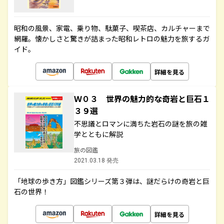
昭和の風景、家電、乗り物、駄菓子、喫茶店、カルチャーまで
網羅。懐かしさと驚きが詰まった昭和レトロの魅力を旅するガ
イド。
詳細を見る
Ｗ０３ 世界の魅力的な奇岩と巨石１
３９選
不思議とロマンに満ちた岩石の謎を旅の雑
学とともに解説
旅の図鑑
2021.03.18 発売
「地球の歩き方」図鑑シリーズ第３弾は、謎だらけの奇岩と巨
石の世界！
詳細を見る