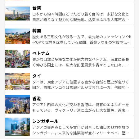
るだろう。車でのロードトリップや列車の旅も、アメリカ
文化や歴史が息づいている。「アロハスピリット」と呼ば
ストラリア東海岸北部に広がる大サンゴ礁地帯グレートバ
ならではの贅沢な旅のスタイルだ。 なお、新着のアメリカ
台湾
れるおもてなしの心で訪れる人々を迎えてくれるハワイの
リアリーフや大陸中央部にそびえるウルル（エアーズロッ
情報は
コンテンツ一覧
を参照してほしい。
人々、おいしいローカルフードやハワイアンミュージッ
ク）、タスマニアの美しい原生林やケアンズの熱帯雨林な
日本から約４時間ほどでたどり着く台湾は、多彩な文化と
ク、伝統的なフラダンスなど、すべてがハワイの魅力を彩
ど、見どころがたくさん。また、カフェやワイン、オージ
自然が織りなす魅力的な観光地。活気あふれる大都市の台
っている。訪れるたびに新しい発見と感動が待っているハ
ービーフなどの食文化も豊かで、美味しいものであふれて
北やノスタルジックな町並みが人気な九份（ジォウフェ
ワイを、存分に味わってほしい。 なお、新着のハワイ情報
韓国
いる。アクティビティも充実しており、サーフィンやダイ
ン）、静ひつな山岳地帯である台湾東部など、都市の喧騒
は
コンテンツ一覧
を参照してほしい。
ビング、ハイキングなど、アウトドア好きにはたまらな
と山間の静けさが共存しており、訪れる人に新しい発見と
歴史ある王朝文化が残る一方で、最先端のファッションやK
い。オーストラリアの多彩な魅力を存分に味わいつくそ
驚きをもたらしてくれる。また、奥深い台湾の食文化も魅
-POPで世界を席巻している韓国。首都ソウルの宮殿や伝統
う。 なお、新着のオーストラリア情報は
コンテンツ一覧
を
力で、夜市などの屋台グルメから高級料理、ヘルシーで美
家屋が並ぶエリアでは韓国の歴史と文化に浸ることがで
参照してほしい。
ベトナム
容にもいいと評判のスイーツなど、バラエティ豊かな料理
き、地方に足を延ばせば四季折々の自然美を楽しむことが
が味わえる。 なお、新着の台湾情報は
コンテンツ一覧
を参
できる。そして、キムチや焼肉、絶品のストリートフード
豊かな自然と多様な文化が魅力的なベトナム。南北に細長
照してほしい。
まで、さまざまな韓国料理が待っている。夜には、韓国な
く伸びる国土には、広大な田園風景や青々とした山々、世
らではのナイトライフも堪能できる。あたたかいホスピタ
界遺産に登録された壮大な自然景観が点在し、都市部では
タイ
リティに包まれながら、韓国の多彩な魅力を心ゆくまで味
急速な発展と共に伝統が息づく。ハノイの古い町並みやホ
わってみてほしい。 なお、新着の韓国情報は
コンテンツ一
ーチミン市のフランス統治時代の建物も、独特の雰囲気を
タイは、東南アジアに位置する豊かな自然と歴史が息づく
覧
を参照してほしい。
醸し出している。また、バラエティの豊かさとおいしさで
国だ。首都バンコクは高層ビルが立ち並ぶ一方、伝統的な
世界中の食通を魅了してやまないベトナム料理も魅力のひ
寺院や市場がいたるところに点在し、古きよき文化と現代
香港
とつ。フォーやバインミー、ベトナムコーヒーなどは、ぜ
の活気が交差している。北部ではチェンマイなどの山岳地
ひ現地で味わいたい。どの地域を訪れてもあたたかい人々
帯で自然と触れ合い、南部ではプーケットやクラビの美し
アジアと西洋の文化が交わる香港は、特有のエネルギーを
が旅行者を迎えてくれるので、きっと忘れられない旅にな
いビーチでリゾート気分を楽しむことができる。タイ料理
もっている。ヴィクトリア湾に広がる壮大な景色、近未来
るはずだ。 なお、新着のベトナム情報は
コンテンツ一覧
を
は世界的に有名で、屋台から高級レストランまで味覚を刺
的なアートスポット、そして歴史と現代が融合した町並
参照してほしい。
シンガポール
激する。気候は一年中温暖で、どの季節にも異なる楽しみ
み、どこを訪れても感動するはず。観光スポットが密集し
が待っている。親しみやすいタイの人々、仏教を中心とし
ており、効率よく見どころを回れるのも魅力。息をのむよ
アジアの交差点として多文化が融合した独自の魅力を放つ
た文化、そして多様な観光資源が、訪れる旅人を魅了し続
うな絶景から文化的な体験まで、香港を存分に楽しみ尽く
シンガポール。未来的な建築物が並ぶマリーナベイ、歴史
ける。 なお、新着のタイ情報は
コンテンツ一覧
を参照して
そう。 なお、新着の香港情報は
コンテンツ一覧
を参照して
と伝統を感じられるエスニックタウン、多数の緑豊かな公