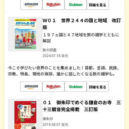
詳細を見る
Ｗ０１ 世界２４４の国と地域 改訂
版
１９７ヵ国と４７地域を旅の雑学とともに
解説
旅の図鑑
2024.07.18 発売
今こそ学びたい世界のことを集めました！首都、言語、民族、
宗教、特長、現地の挨拶、誰かに話したくなる旅の雑学も。
詳細を見る
０１ 御朱印でめぐる鎌倉のお寺 三
十三観音完全掲載 三訂版
御朱印
2019.08.07 発売