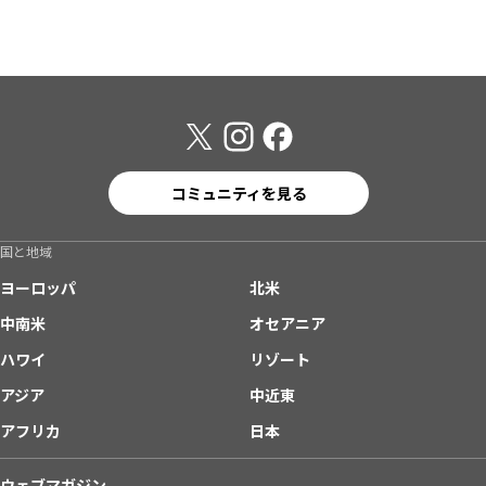
コミュニティを見る
国と地域
ヨーロッパ
北米
中南米
オセアニア
ハワイ
リゾート
アジア
中近東
アフリカ
日本
ウェブマガジン