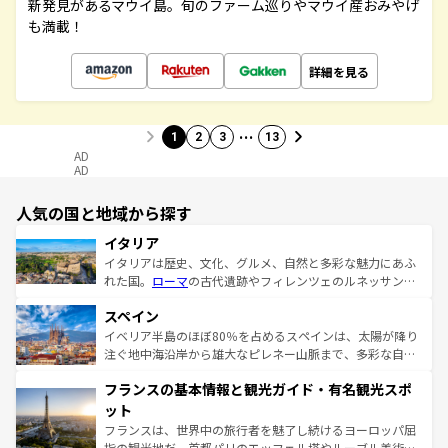
新発見があるマウイ島。旬のファーム巡りやマウイ産おみやげ
も満載！
詳細を見る
…
1
2
3
13
AD
AD
人気の国と地域から探す
イタリア
イタリアは歴史、文化、グルメ、自然と多彩な魅力にあふ
れた国。
ローマ
の古代遺跡やフィレンツェのルネッサンス
美術、ヴェネツィアの運河など、歴史あるスポットはもち
スペイン
ろん、トスカーナの美しい田園風景やアマルフィ海岸の絶
景など、自然景観も見逃せない。観光の合間には、本場の
イベリア半島のほぼ80％を占めるスペインは、太陽が降り
ピザやパスタなど、絶品のイタリア料理を堪能することも
注ぐ地中海沿岸から雄大なピレネー山脈まで、多彩な自然
できる。朝目覚めてから夜眠るまで、すべての瞬間を楽し
と文化が詰まったヨーロッパ屈指の旅行先だ。多様な地域
フランスの基本情報と観光ガイド・有名観光スポ
ませてくれるイタリアで、忘れられない旅をしてみよう！
文化が根付くこの国では、情熱的なフラメンコ、熱気あふ
なお、新着のイタリア情報は
コンテンツ一覧
を参照してほ
れる闘牛、そして美味しいタパスが生活の一部となってい
ット
しい。
る。首都マドリードの洗練された雰囲気や、バルセロナの
フランスは、世界中の旅行者を魅了し続けるヨーロッパ屈
アートに溢れた街角から、地方では古代ローマ遺跡や中世
指の観光地だ。首都パリのエッフェル塔やルーブル美術館