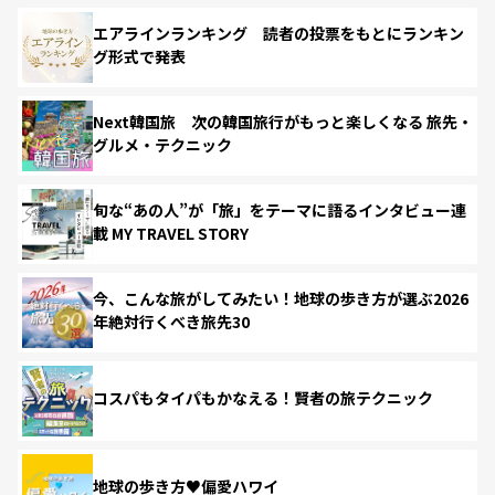
エアラインランキング 読者の投票をもとにランキン
グ形式で発表
Next韓国旅 次の韓国旅行がもっと楽しくなる 旅先・
グルメ・テクニック
旬な“あの人”が「旅」をテーマに語るインタビュー連
載 MY TRAVEL STORY
今、こんな旅がしてみたい！地球の歩き方が選ぶ2026
年絶対行くべき旅先30
コスパもタイパもかなえる！賢者の旅テクニック
地球の歩き方♥偏愛ハワイ