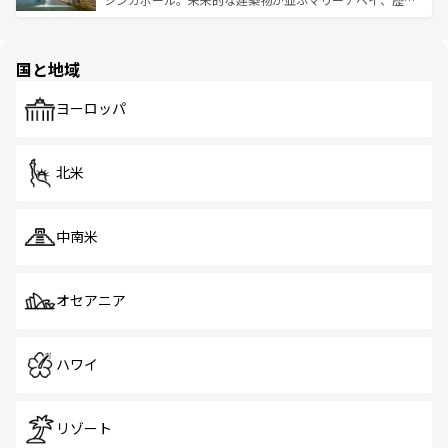
ける。 なお、新着のタイ情報は
コンテンツ一覧
を参照して
そう。 なお、新着の香港情報は
コンテンツ一覧
を参照して
と伝統を感じられるエスニックタウン、多数の緑豊かな公
ほしい。
ほしい。
園や自然保護区など、自然が調和した近代的な景観と文化
の多様性あふれるカラフルな町は、どこを歩いても新しい
国と地域
発見がある。さらに、治安のよさや充実した公共交通機関
も、旅行者にとっては魅力的なポイント。グルメも豊富
で、ホーカーズは地元の風情を楽しめる外せないスポット
ヨーロッパ
だ。訪れる人を飽きさせないシンガポールで、多様な魅力
を体感しよう。 なお、新着のシンガポール情報は
コンテン
ツ一覧
を参照してほしい。
北米
中南米
オセアニア
ハワイ
リゾート