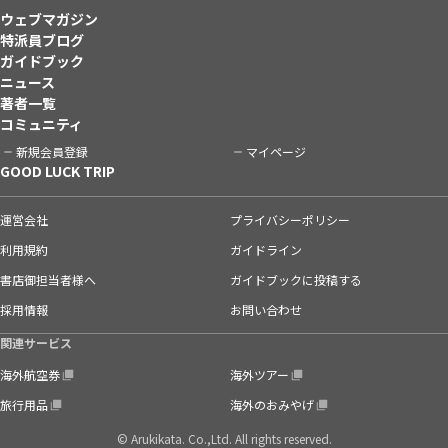
ウェブマガジン
特派員ブログ
ガイドブック
ニュース
著者一覧
コミュニティ
新規会員登録
マイページ
GOOD LUCK TRIP
運営会社
プライバシーポリシー
利用規約
ガイドライン
書店御担当者様へ
ガイドブックに投稿する
採用情報
お問い合わせ
関連サービス
海外航空券
海外ツアー
旅行用品
海外のおみやげ
© Arukikata. Co.,Ltd. All rights reserved.