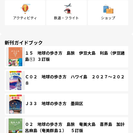
アクティビティ
鉄道・フライト
ショップ
新刊ガイドブック
１５ 地球の歩き方 島旅 伊豆大島 利島（伊豆諸
島①）３訂版
Ｃ０２ 地球の歩き方 ハワイ島 ２０２７～２０２
８
Ｊ３３ 地球の歩き方 墨田区
０２ 地球の歩き方 島旅 奄美大島 喜界島 加計
呂麻島（奄美群島１） ５訂版