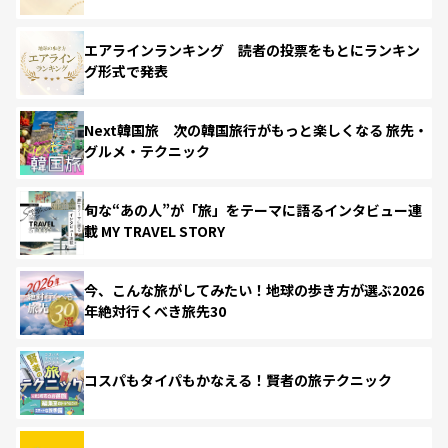
エアラインランキング 読者の投票をもとにランキン
グ形式で発表
Next韓国旅 次の韓国旅行がもっと楽しくなる 旅先・
グルメ・テクニック
旬な“あの人”が「旅」をテーマに語るインタビュー連
載 MY TRAVEL STORY
今、こんな旅がしてみたい！地球の歩き方が選ぶ2026
年絶対行くべき旅先30
コスパもタイパもかなえる！賢者の旅テクニック