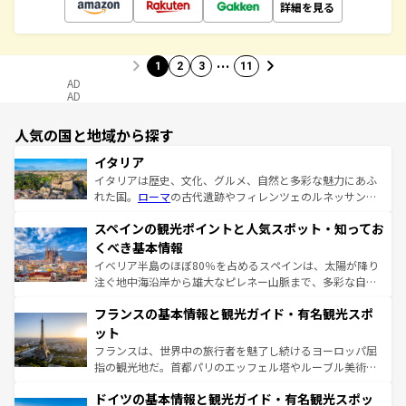
詳細を見る
…
1
2
3
11
AD
AD
人気の国と地域から探す
イタリア
イタリアは歴史、文化、グルメ、自然と多彩な魅力にあふ
れた国。
ローマ
の古代遺跡やフィレンツェのルネッサンス
美術、ヴェネツィアの運河など、歴史あるスポットはもち
スペインの観光ポイントと人気スポット・知ってお
ろん、トスカーナの美しい田園風景やアマルフィ海岸の絶
景など、自然景観も見逃せない。観光の合間には、本場の
くべき基本情報
ピザやパスタなど、絶品のイタリア料理を堪能することも
イベリア半島のほぼ80％を占めるスペインは、太陽が降り
できる。朝目覚めてから夜眠るまで、すべての瞬間を楽し
注ぐ地中海沿岸から雄大なピレネー山脈まで、多彩な自然
ませてくれるイタリアで、忘れられない旅をしてみよう！
と文化が詰まったヨーロッパ屈指の旅行先だ。多様な地域
なお、新着のイタリア情報は
コンテンツ一覧
を参照してほ
フランスの基本情報と観光ガイド・有名観光スポ
文化が根付くこの国では、情熱的なフラメンコ、熱気あふ
しい。
れる闘牛、そして美味しいタパスが生活の一部となってい
ット
る。首都マドリードの洗練された雰囲気や、バルセロナの
フランスは、世界中の旅行者を魅了し続けるヨーロッパ屈
アートに溢れた街角から、地方では古代ローマ遺跡や中世
指の観光地だ。首都パリのエッフェル塔やルーブル美術館
の城塞都市、穏やかなビーチリゾートまで多彩な表情を見
といった象徴的なスポットから、田舎町の古風な美しさま
せる。地方によって風土や気候が異なるスペインはその個
ドイツの基本情報と観光ガイド・有名観光スポッ
で、幅広い魅力が詰まっている。華麗な宮殿、歴史的な大