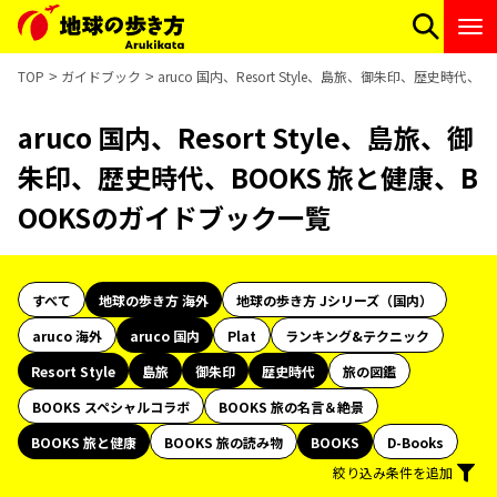
TOP
ガイドブック
aruco 国内、Resort Style、島旅、御朱印、歴史時代
aruco 国内、Resort Style、島旅、御
朱印、歴史時代、BOOKS 旅と健康、B
OOKSのガイドブック一覧
すべて
地球の歩き方 海外
地球の歩き方 Jシリーズ（国内）
aruco 海外
aruco 国内
Plat
ランキング&テクニック
Resort Style
島旅
御朱印
歴史時代
旅の図鑑
BOOKS スペシャルコラボ
BOOKS 旅の名言＆絶景
BOOKS 旅と健康
BOOKS 旅の読み物
BOOKS
D-Books
絞り込み条件を追加