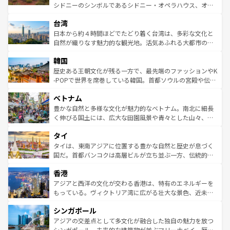
るだろう。車でのロードトリップや列車の旅も、アメリカ
文化や歴史が息づいている。「アロハスピリット」と呼ば
シドニーのシンボルであるシドニー・オペラハウス、オー
ならではの贅沢な旅のスタイルだ。 なお、新着のアメリカ
れるおもてなしの心で訪れる人々を迎えてくれるハワイの
ストラリア東海岸北部に広がる大サンゴ礁地帯グレートバ
情報は
コンテンツ一覧
を参照してほしい。
人々、おいしいローカルフードやハワイアンミュージッ
台湾
リアリーフや大陸中央部にそびえるウルル（エアーズロッ
ク、伝統的なフラダンスなど、すべてがハワイの魅力を彩
ク）、タスマニアの美しい原生林やケアンズの熱帯雨林な
日本から約４時間ほどでたどり着く台湾は、多彩な文化と
っている。訪れるたびに新しい発見と感動が待っているハ
ど、見どころがたくさん。また、カフェやワイン、オージ
自然が織りなす魅力的な観光地。活気あふれる大都市の台
ワイを、存分に味わってほしい。 なお、新着のハワイ情報
ービーフなどの食文化も豊かで、美味しいものであふれて
北やノスタルジックな町並みが人気な九份（ジォウフェ
は
コンテンツ一覧
を参照してほしい。
韓国
いる。アクティビティも充実しており、サーフィンやダイ
ン）、静ひつな山岳地帯である台湾東部など、都市の喧騒
ビング、ハイキングなど、アウトドア好きにはたまらな
と山間の静けさが共存しており、訪れる人に新しい発見と
歴史ある王朝文化が残る一方で、最先端のファッションやK
い。オーストラリアの多彩な魅力を存分に味わいつくそ
驚きをもたらしてくれる。また、奥深い台湾の食文化も魅
-POPで世界を席巻している韓国。首都ソウルの宮殿や伝統
う。 なお、新着のオーストラリア情報は
コンテンツ一覧
を
力で、夜市などの屋台グルメから高級料理、ヘルシーで美
家屋が並ぶエリアでは韓国の歴史と文化に浸ることがで
参照してほしい。
ベトナム
容にもいいと評判のスイーツなど、バラエティ豊かな料理
き、地方に足を延ばせば四季折々の自然美を楽しむことが
が味わえる。 なお、新着の台湾情報は
コンテンツ一覧
を参
できる。そして、キムチや焼肉、絶品のストリートフード
豊かな自然と多様な文化が魅力的なベトナム。南北に細長
照してほしい。
まで、さまざまな韓国料理が待っている。夜には、韓国な
く伸びる国土には、広大な田園風景や青々とした山々、世
らではのナイトライフも堪能できる。あたたかいホスピタ
界遺産に登録された壮大な自然景観が点在し、都市部では
タイ
リティに包まれながら、韓国の多彩な魅力を心ゆくまで味
急速な発展と共に伝統が息づく。ハノイの古い町並みやホ
わってみてほしい。 なお、新着の韓国情報は
コンテンツ一
ーチミン市のフランス統治時代の建物も、独特の雰囲気を
タイは、東南アジアに位置する豊かな自然と歴史が息づく
覧
を参照してほしい。
醸し出している。また、バラエティの豊かさとおいしさで
国だ。首都バンコクは高層ビルが立ち並ぶ一方、伝統的な
世界中の食通を魅了してやまないベトナム料理も魅力のひ
寺院や市場がいたるところに点在し、古きよき文化と現代
香港
とつ。フォーやバインミー、ベトナムコーヒーなどは、ぜ
の活気が交差している。北部ではチェンマイなどの山岳地
ひ現地で味わいたい。どの地域を訪れてもあたたかい人々
帯で自然と触れ合い、南部ではプーケットやクラビの美し
アジアと西洋の文化が交わる香港は、特有のエネルギーを
が旅行者を迎えてくれるので、きっと忘れられない旅にな
いビーチでリゾート気分を楽しむことができる。タイ料理
もっている。ヴィクトリア湾に広がる壮大な景色、近未来
るはずだ。 なお、新着のベトナム情報は
コンテンツ一覧
を
は世界的に有名で、屋台から高級レストランまで味覚を刺
的なアートスポット、そして歴史と現代が融合した町並
参照してほしい。
シンガポール
激する。気候は一年中温暖で、どの季節にも異なる楽しみ
み、どこを訪れても感動するはず。観光スポットが密集し
が待っている。親しみやすいタイの人々、仏教を中心とし
ており、効率よく見どころを回れるのも魅力。息をのむよ
アジアの交差点として多文化が融合した独自の魅力を放つ
た文化、そして多様な観光資源が、訪れる旅人を魅了し続
うな絶景から文化的な体験まで、香港を存分に楽しみ尽く
シンガポール。未来的な建築物が並ぶマリーナベイ、歴史