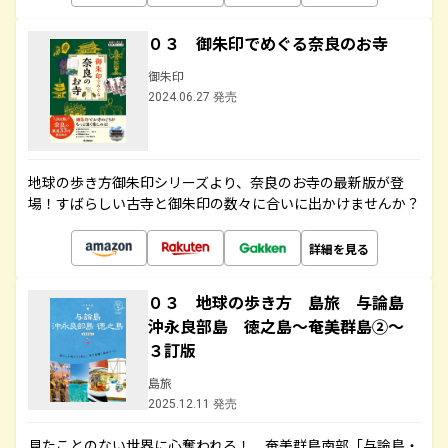
０３ 御朱印でめぐる奈良のお寺
御朱印
2024.06.27 発売
地球の歩き方御朱印シリーズより、奈良のお寺の最新版が登
場！すばらしい古寺と御朱印の数々に合いに出かけませんか？
詳細を見る
０３ 地球の歩き方 島旅 与論島
沖永良部島 徳之島～奄美群島②～
３訂版
島旅
2025.12.11 発売
見たことのない世界に心奪われる！ 奄美群島南部「与論島・