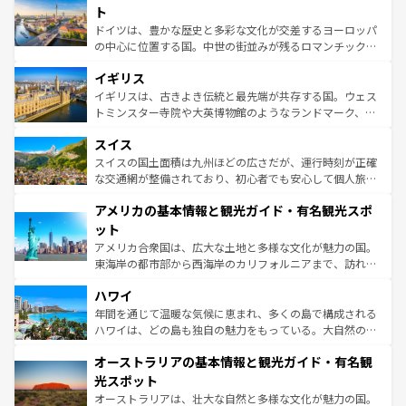
性で訪れる人を魅了する。 なお、新着のスペイン情報は
コ
聖堂、美しいビーチ、そして豊かな自然が、訪れる者を心
ト
ンテンツ一覧
を参照してほしい。
から魅了する。また、フランスは美食の国としても知ら
ドイツは、豊かな歴史と多彩な文化が交差するヨーロッパ
れ、フランス料理はユネスコ無形文化遺産にも登録されて
の中心に位置する国。中世の街並みが残るロマンチック街
いる。シャンパンの発祥地であるランス、プロヴァンスの
道から、未来を先取りするようなモダンな都市まで多様な
香り高いラベンダー畑など、多彩な楽しみ方が可能だ。さ
イギリス
顔を持つこの国は、どこを歩いても飽きることがない。ベ
らに、パリ以外の地域にも魅力が溢れており、どの街角に
ルリンの文化的活気、バイエルン州のアルプスの絶景、そ
イギリスは、古きよき伝統と最先端が共存する国。ウェス
も豊かな歴史と文化が息づいている。パリ以外の個性あふ
してライン川沿いのワイン畑といった風景は必見。ビール
トミンスター寺院や大英博物館のようなランドマーク、歴
れる地方に足を運ぶとそれぞれで全く異なる文化を体験で
とソーセージを味わいながら地元の人と過ごす楽しい時間
史ある大学都市、美しい丘陵地帯や牧歌的な風景など、エ
きるだろう。 なお、新着のフランス情報は
コンテンツ一覧
スイス
は、お酒好きな人にはぜひ体験してほしい。 なお、新着の
リアごとに異なる魅力がある。また、優雅なアフタヌーン
を参照してほしい。
ドイツ情報は
コンテンツ一覧
を参照してほしい。
ティー、ビール好きにはたまらない英国パブ、サッカー観
スイスの国土面積は九州ほどの広さだが、運行時刻が正確
戦など、本場だからこそできる体験も豊富。イギリスを旅
な交通網が整備されており、初心者でも安心して個人旅行
して楽しみつくそう。 なお、新着のイギリス情報は
コンテ
を楽しめる。日本同様に時刻表どおりの旅が可能だ。中世
アメリカの基本情報と観光ガイド・有名観光スポ
ンツ一覧
を参照してほしい。
の建物がそのまま残る町や、スイスならではのユニークな
博物館もあり、アルプス観光だけでなく町歩きも満喫する
ット
ことができる。国民の所得が高いため物価も高いが、旅行
アメリカ合衆国は、広大な土地と多様な文化が魅力の国。
者向けの交通パス提供のサービスもあり、うまく活用すれ
東海岸の都市部から西海岸のカリフォルニアまで、訪れる
ば市内交通費無料で観光を楽しむこともできる。 なお、新
場所ごとに異なる風景と体験が待っている。ニューヨーク
着のスイス情報は
コンテンツ一覧
を参照してほしい。
ハワイ
のような巨大都市は、観光、ショッピング、エンターテイ
ンメントが詰まった刺激的なスポットだ。一方、アメリカ
年間を通じて温暖な気候に恵まれ、多くの島で構成される
西部には大自然が広がり、グランドキャニオンやイエロー
ハワイは、どの島も独自の魅力をもっている。大自然の神
ストーン国立公園といった絶景が堪能できる。さらに、南
秘を感じたいなら、火山が生み出した壮大な景観を誇るハ
オーストラリアの基本情報と観光ガイド・有名観
部のニューオーリンズでは、音楽と美食が融合した独特の
ワイ島は見逃せない。また、定番の観光地といえばオアフ
文化が魅力。旅行者はアメリカの各地域で異なる魅力を楽
島だが、静かな自然を求めるならマウイ島やカウアイ島が
光スポット
しみながら、その多様性と豊かな歴史を感じることができ
おすすめ。エメラルドグリーンに輝く海をはじめ、豊かな
オーストラリアは、壮大な自然と多様な文化が魅力の国。