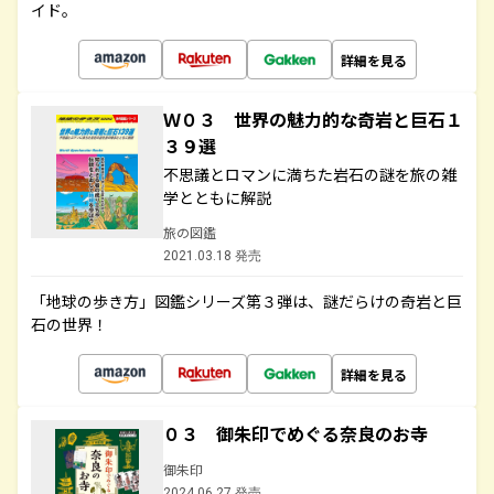
イド。
詳細を見る
Ｗ０３ 世界の魅力的な奇岩と巨石１
３９選
不思議とロマンに満ちた岩石の謎を旅の雑
学とともに解説
旅の図鑑
2021.03.18 発売
「地球の歩き方」図鑑シリーズ第３弾は、謎だらけの奇岩と巨
石の世界！
詳細を見る
０３ 御朱印でめぐる奈良のお寺
御朱印
2024.06.27 発売