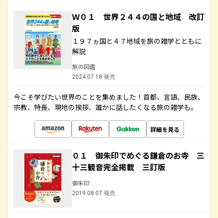
Ｗ０１ 世界２４４の国と地域 改訂
版
１９７ヵ国と４７地域を旅の雑学とともに
解説
旅の図鑑
2024.07.18 発売
今こそ学びたい世界のことを集めました！首都、言語、民族、
宗教、特長、現地の挨拶、誰かに話したくなる旅の雑学も。
詳細を見る
０１ 御朱印でめぐる鎌倉のお寺 三
十三観音完全掲載 三訂版
御朱印
2019.08.07 発売