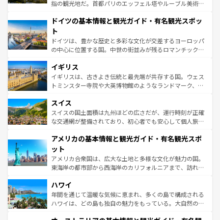
アートに溢れた街角から、地方では古代ローマ遺跡や中世
指の観光地だ。首都パリのエッフェル塔やルーブル美術館
の城塞都市、穏やかなビーチリゾートまで多彩な表情を見
といった象徴的なスポットから、田舎町の古風な美しさま
せる。地方によって風土や気候が異なるスペインはその個
ドイツの基本情報と観光ガイド・有名観光スポッ
で、幅広い魅力が詰まっている。華麗な宮殿、歴史的な大
性で訪れる人を魅了する。 なお、新着のスペイン情報は
コ
聖堂、美しいビーチ、そして豊かな自然が、訪れる者を心
ト
ンテンツ一覧
を参照してほしい。
から魅了する。また、フランスは美食の国としても知ら
ドイツは、豊かな歴史と多彩な文化が交差するヨーロッパ
れ、フランス料理はユネスコ無形文化遺産にも登録されて
の中心に位置する国。中世の街並みが残るロマンチック街
いる。シャンパンの発祥地であるランス、プロヴァンスの
道から、未来を先取りするようなモダンな都市まで多様な
香り高いラベンダー畑など、多彩な楽しみ方が可能だ。さ
イギリス
顔を持つこの国は、どこを歩いても飽きることがない。ベ
らに、パリ以外の地域にも魅力が溢れており、どの街角に
ルリンの文化的活気、バイエルン州のアルプスの絶景、そ
イギリスは、古きよき伝統と最先端が共存する国。ウェス
も豊かな歴史と文化が息づいている。パリ以外の個性あふ
してライン川沿いのワイン畑といった風景は必見。ビール
トミンスター寺院や大英博物館のようなランドマーク、歴
れる地方に足を運ぶとそれぞれで全く異なる文化を体験で
とソーセージを味わいながら地元の人と過ごす楽しい時間
史ある大学都市、美しい丘陵地帯や牧歌的な風景など、エ
きるだろう。 なお、新着のフランス情報は
コンテンツ一覧
スイス
は、お酒好きな人にはぜひ体験してほしい。 なお、新着の
リアごとに異なる魅力がある。また、優雅なアフタヌーン
を参照してほしい。
ドイツ情報は
コンテンツ一覧
を参照してほしい。
ティー、ビール好きにはたまらない英国パブ、サッカー観
スイスの国土面積は九州ほどの広さだが、運行時刻が正確
戦など、本場だからこそできる体験も豊富。イギリスを旅
な交通網が整備されており、初心者でも安心して個人旅行
して楽しみつくそう。 なお、新着のイギリス情報は
コンテ
を楽しめる。日本同様に時刻表どおりの旅が可能だ。中世
アメリカの基本情報と観光ガイド・有名観光スポ
ンツ一覧
を参照してほしい。
の建物がそのまま残る町や、スイスならではのユニークな
博物館もあり、アルプス観光だけでなく町歩きも満喫する
ット
ことができる。国民の所得が高いため物価も高いが、旅行
アメリカ合衆国は、広大な土地と多様な文化が魅力の国。
者向けの交通パス提供のサービスもあり、うまく活用すれ
東海岸の都市部から西海岸のカリフォルニアまで、訪れる
ば市内交通費無料で観光を楽しむこともできる。 なお、新
場所ごとに異なる風景と体験が待っている。ニューヨーク
着のスイス情報は
コンテンツ一覧
を参照してほしい。
ハワイ
のような巨大都市は、観光、ショッピング、エンターテイ
ンメントが詰まった刺激的なスポットだ。一方、アメリカ
年間を通じて温暖な気候に恵まれ、多くの島で構成される
西部には大自然が広がり、グランドキャニオンやイエロー
ハワイは、どの島も独自の魅力をもっている。大自然の神
ストーン国立公園といった絶景が堪能できる。さらに、南
秘を感じたいなら、火山が生み出した壮大な景観を誇るハ