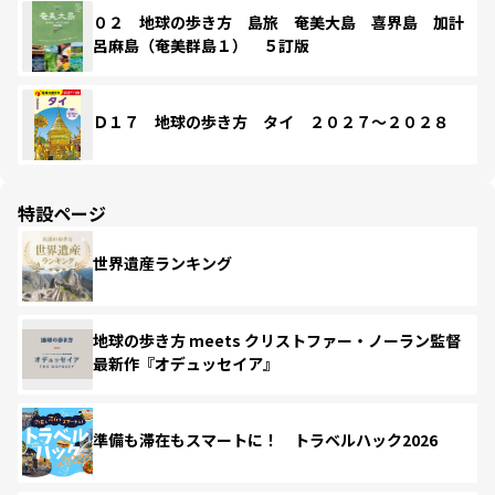
０２ 地球の歩き方 島旅 奄美大島 喜界島 加計
呂麻島（奄美群島１） ５訂版
Ｄ１７ 地球の歩き方 タイ ２０２７～２０２８
特設ページ
世界遺産ランキング
地球の歩き方 meets クリストファー・ノーラン監督
最新作『オデュッセイア』
準備も滞在もスマートに！ トラベルハック2026