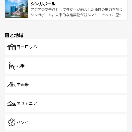
参照してほしい。
シンガポール
激する。気候は一年中温暖で、どの季節にも異なる楽しみ
み、どこを訪れても感動するはず。観光スポットが密集し
が待っている。親しみやすいタイの人々、仏教を中心とし
ており、効率よく見どころを回れるのも魅力。息をのむよ
アジアの交差点として多文化が融合した独自の魅力を放つ
た文化、そして多様な観光資源が、訪れる旅人を魅了し続
うな絶景から文化的な体験まで、香港を存分に楽しみ尽く
シンガポール。未来的な建築物が並ぶマリーナベイ、歴史
ける。 なお、新着のタイ情報は
コンテンツ一覧
を参照して
そう。 なお、新着の香港情報は
コンテンツ一覧
を参照して
と伝統を感じられるエスニックタウン、多数の緑豊かな公
ほしい。
ほしい。
園や自然保護区など、自然が調和した近代的な景観と文化
の多様性あふれるカラフルな町は、どこを歩いても新しい
国と地域
発見がある。さらに、治安のよさや充実した公共交通機関
も、旅行者にとっては魅力的なポイント。グルメも豊富
で、ホーカーズは地元の風情を楽しめる外せないスポット
ヨーロッパ
だ。訪れる人を飽きさせないシンガポールで、多様な魅力
を体感しよう。 なお、新着のシンガポール情報は
コンテン
ツ一覧
を参照してほしい。
北米
中南米
オセアニア
ハワイ