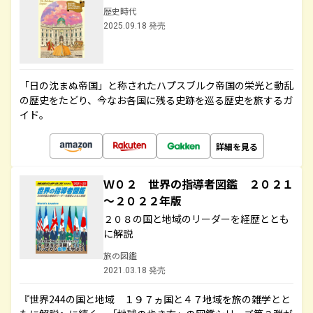
歴史時代
2025.09.18 発売
「日の沈まぬ帝国」と称されたハプスブルク帝国の栄光と動乱
の歴史をたどり、今なお各国に残る史跡を巡る歴史を旅するガ
イド。
詳細を見る
Ｗ０２ 世界の指導者図鑑 ２０２１
～２０２２年版
２０８の国と地域のリーダーを経歴ととも
に解説
旅の図鑑
2021.03.18 発売
『世界244の国と地域 １９７ヵ国と４７地域を旅の雑学とと