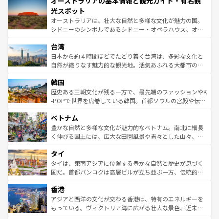
オーストラリアの基本情報と観光ガイド・有名観
部のニューオーリンズでは、音楽と美食が融合した独特の
ワイ島は見逃せない。また、定番の観光地といえばオアフ
文化が魅力。旅行者はアメリカの各地域で異なる魅力を楽
島だが、静かな自然を求めるならマウイ島やカウアイ島が
光スポット
しみながら、その多様性と豊かな歴史を感じることができ
おすすめ。エメラルドグリーンに輝く海をはじめ、豊かな
オーストラリアは、壮大な自然と多様な文化が魅力の国。
るだろう。車でのロードトリップや列車の旅も、アメリカ
文化や歴史が息づいている。「アロハスピリット」と呼ば
シドニーのシンボルであるシドニー・オペラハウス、オー
ならではの贅沢な旅のスタイルだ。 なお、新着のアメリカ
れるおもてなしの心で訪れる人々を迎えてくれるハワイの
ストラリア東海岸北部に広がる大サンゴ礁地帯グレートバ
情報は
コンテンツ一覧
を参照してほしい。
人々、おいしいローカルフードやハワイアンミュージッ
台湾
リアリーフや大陸中央部にそびえるウルル（エアーズロッ
ク、伝統的なフラダンスなど、すべてがハワイの魅力を彩
ク）、タスマニアの美しい原生林やケアンズの熱帯雨林な
日本から約４時間ほどでたどり着く台湾は、多彩な文化と
っている。訪れるたびに新しい発見と感動が待っているハ
ど、見どころがたくさん。また、カフェやワイン、オージ
自然が織りなす魅力的な観光地。活気あふれる大都市の台
ワイを、存分に味わってほしい。 なお、新着のハワイ情報
ービーフなどの食文化も豊かで、美味しいものであふれて
北やノスタルジックな町並みが人気な九份（ジォウフェ
は
コンテンツ一覧
を参照してほしい。
韓国
いる。アクティビティも充実しており、サーフィンやダイ
ン）、静ひつな山岳地帯である台湾東部など、都市の喧騒
ビング、ハイキングなど、アウトドア好きにはたまらな
と山間の静けさが共存しており、訪れる人に新しい発見と
歴史ある王朝文化が残る一方で、最先端のファッションやK
い。オーストラリアの多彩な魅力を存分に味わいつくそ
驚きをもたらしてくれる。また、奥深い台湾の食文化も魅
-POPで世界を席巻している韓国。首都ソウルの宮殿や伝統
う。 なお、新着のオーストラリア情報は
コンテンツ一覧
を
力で、夜市などの屋台グルメから高級料理、ヘルシーで美
家屋が並ぶエリアでは韓国の歴史と文化に浸ることがで
参照してほしい。
ベトナム
容にもいいと評判のスイーツなど、バラエティ豊かな料理
き、地方に足を延ばせば四季折々の自然美を楽しむことが
が味わえる。 なお、新着の台湾情報は
コンテンツ一覧
を参
できる。そして、キムチや焼肉、絶品のストリートフード
豊かな自然と多様な文化が魅力的なベトナム。南北に細長
照してほしい。
まで、さまざまな韓国料理が待っている。夜には、韓国な
く伸びる国土には、広大な田園風景や青々とした山々、世
らではのナイトライフも堪能できる。あたたかいホスピタ
界遺産に登録された壮大な自然景観が点在し、都市部では
タイ
リティに包まれながら、韓国の多彩な魅力を心ゆくまで味
急速な発展と共に伝統が息づく。ハノイの古い町並みやホ
わってみてほしい。 なお、新着の韓国情報は
コンテンツ一
ーチミン市のフランス統治時代の建物も、独特の雰囲気を
タイは、東南アジアに位置する豊かな自然と歴史が息づく
覧
を参照してほしい。
醸し出している。また、バラエティの豊かさとおいしさで
国だ。首都バンコクは高層ビルが立ち並ぶ一方、伝統的な
世界中の食通を魅了してやまないベトナム料理も魅力のひ
寺院や市場がいたるところに点在し、古きよき文化と現代
香港
とつ。フォーやバインミー、ベトナムコーヒーなどは、ぜ
の活気が交差している。北部ではチェンマイなどの山岳地
ひ現地で味わいたい。どの地域を訪れてもあたたかい人々
帯で自然と触れ合い、南部ではプーケットやクラビの美し
アジアと西洋の文化が交わる香港は、特有のエネルギーを
が旅行者を迎えてくれるので、きっと忘れられない旅にな
いビーチでリゾート気分を楽しむことができる。タイ料理
もっている。ヴィクトリア湾に広がる壮大な景色、近未来
るはずだ。 なお、新着のベトナム情報は
コンテンツ一覧
を
は世界的に有名で、屋台から高級レストランまで味覚を刺
的なアートスポット、そして歴史と現代が融合した町並