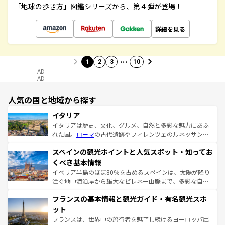
「地球の歩き方」図鑑シリーズから、第４弾が登場！
詳細を見る
…
1
2
3
10
AD
AD
人気の国と地域から探す
イタリア
イタリアは歴史、文化、グルメ、自然と多彩な魅力にあふ
れた国。
ローマ
の古代遺跡やフィレンツェのルネッサンス
美術、ヴェネツィアの運河など、歴史あるスポットはもち
スペインの観光ポイントと人気スポット・知ってお
ろん、トスカーナの美しい田園風景やアマルフィ海岸の絶
景など、自然景観も見逃せない。観光の合間には、本場の
くべき基本情報
ピザやパスタなど、絶品のイタリア料理を堪能することも
イベリア半島のほぼ80％を占めるスペインは、太陽が降り
できる。朝目覚めてから夜眠るまで、すべての瞬間を楽し
注ぐ地中海沿岸から雄大なピレネー山脈まで、多彩な自然
ませてくれるイタリアで、忘れられない旅をしてみよう！
と文化が詰まったヨーロッパ屈指の旅行先だ。多様な地域
なお、新着のイタリア情報は
コンテンツ一覧
を参照してほ
フランスの基本情報と観光ガイド・有名観光スポ
文化が根付くこの国では、情熱的なフラメンコ、熱気あふ
しい。
れる闘牛、そして美味しいタパスが生活の一部となってい
ット
る。首都マドリードの洗練された雰囲気や、バルセロナの
フランスは、世界中の旅行者を魅了し続けるヨーロッパ屈