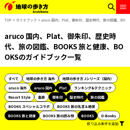
TOP
ガイドブック
aruco 国内、Plat、御朱印、歴史時代、旅の図鑑、BO
aruco 国内、Plat、御朱印、歴史時
代、旅の図鑑、BOOKS 旅と健康、BO
OKSのガイドブック一覧
すべて
地球の歩き方 海外
地球の歩き方 Jシリーズ（国内）
aruco 海外
aruco 国内
Plat
ランキング&テクニック
Resort Style
島旅
御朱印
歴史時代
旅の図鑑
BOOKS スペシャルコラボ
BOOKS 旅の名言＆絶景
BOOKS 旅と健康
BOOKS 旅の読み物
BOOKS
D-Books
絞り込み条件を追加