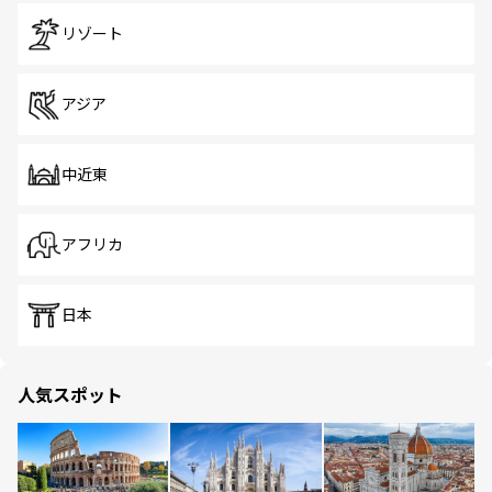
リゾート
アジア
中近東
アフリカ
日本
人気スポット