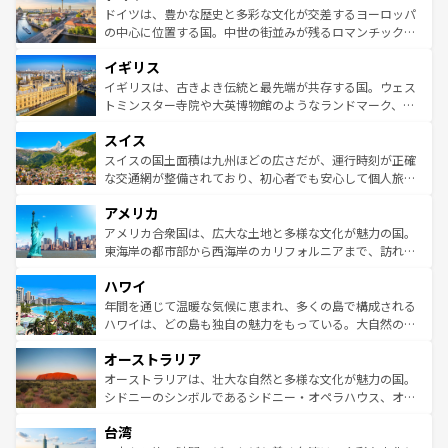
性で訪れる人を魅了する。 なお、新着のスペイン情報は
コ
聖堂、美しいビーチ、そして豊かな自然が、訪れる者を心
ドイツは、豊かな歴史と多彩な文化が交差するヨーロッパ
ンテンツ一覧
を参照してほしい。
から魅了する。また、フランスは美食の国としても知ら
の中心に位置する国。中世の街並みが残るロマンチック街
れ、フランス料理はユネスコ無形文化遺産にも登録されて
道から、未来を先取りするようなモダンな都市まで多様な
イギリス
いる。シャンパンの発祥地であるランス、プロヴァンスの
顔を持つこの国は、どこを歩いても飽きることがない。ベ
香り高いラベンダー畑など、多彩な楽しみ方が可能だ。さ
ルリンの文化的活気、バイエルン州のアルプスの絶景、そ
イギリスは、古きよき伝統と最先端が共存する国。ウェス
らに、パリ以外の地域にも魅力が溢れており、どの街角に
してライン川沿いのワイン畑といった風景は必見。ビール
トミンスター寺院や大英博物館のようなランドマーク、歴
も豊かな歴史と文化が息づいている。パリ以外の個性あふ
とソーセージを味わいながら地元の人と過ごす楽しい時間
史ある大学都市、美しい丘陵地帯や牧歌的な風景など、エ
れる地方に足を運ぶとそれぞれで全く異なる文化を体験で
スイス
は、お酒好きな人にはぜひ体験してほしい。 なお、新着の
リアごとに異なる魅力がある。また、優雅なアフタヌーン
きるだろう。 なお、新着のフランス情報は
コンテンツ一覧
ドイツ情報は
コンテンツ一覧
を参照してほしい。
ティー、ビール好きにはたまらない英国パブ、サッカー観
スイスの国土面積は九州ほどの広さだが、運行時刻が正確
を参照してほしい。
戦など、本場だからこそできる体験も豊富。イギリスを旅
な交通網が整備されており、初心者でも安心して個人旅行
して楽しみつくそう。 なお、新着のイギリス情報は
コンテ
を楽しめる。日本同様に時刻表どおりの旅が可能だ。中世
アメリカ
ンツ一覧
を参照してほしい。
の建物がそのまま残る町や、スイスならではのユニークな
博物館もあり、アルプス観光だけでなく町歩きも満喫する
アメリカ合衆国は、広大な土地と多様な文化が魅力の国。
ことができる。国民の所得が高いため物価も高いが、旅行
東海岸の都市部から西海岸のカリフォルニアまで、訪れる
者向けの交通パス提供のサービスもあり、うまく活用すれ
場所ごとに異なる風景と体験が待っている。ニューヨーク
ハワイ
ば市内交通費無料で観光を楽しむこともできる。 なお、新
のような巨大都市は、観光、ショッピング、エンターテイ
着のスイス情報は
コンテンツ一覧
を参照してほしい。
ンメントが詰まった刺激的なスポットだ。一方、アメリカ
年間を通じて温暖な気候に恵まれ、多くの島で構成される
西部には大自然が広がり、グランドキャニオンやイエロー
ハワイは、どの島も独自の魅力をもっている。大自然の神
ストーン国立公園といった絶景が堪能できる。さらに、南
秘を感じたいなら、火山が生み出した壮大な景観を誇るハ
オーストラリア
部のニューオーリンズでは、音楽と美食が融合した独特の
ワイ島は見逃せない。また、定番の観光地といえばオアフ
文化が魅力。旅行者はアメリカの各地域で異なる魅力を楽
島だが、静かな自然を求めるならマウイ島やカウアイ島が
オーストラリアは、壮大な自然と多様な文化が魅力の国。
しみながら、その多様性と豊かな歴史を感じることができ
おすすめ。エメラルドグリーンに輝く海をはじめ、豊かな
シドニーのシンボルであるシドニー・オペラハウス、オー
るだろう。車でのロードトリップや列車の旅も、アメリカ
文化や歴史が息づいている。「アロハスピリット」と呼ば
ストラリア東海岸北部に広がる大サンゴ礁地帯グレートバ
ならではの贅沢な旅のスタイルだ。 なお、新着のアメリカ
台湾
れるおもてなしの心で訪れる人々を迎えてくれるハワイの
リアリーフや大陸中央部にそびえるウルル（エアーズロッ