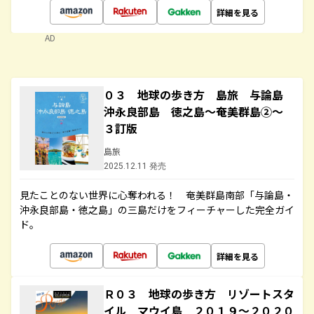
詳細を見る
AD
０３ 地球の歩き方 島旅 与論島
沖永良部島 徳之島～奄美群島②～
３訂版
島旅
2025.12.11 発売
見たことのない世界に心奪われる！ 奄美群島南部「与論島・
沖永良部島・徳之島」の三島だけをフィーチャーした完全ガイ
ド。
詳細を見る
Ｒ０３ 地球の歩き方 リゾートスタ
イル マウイ島 ２０１９～２０２０