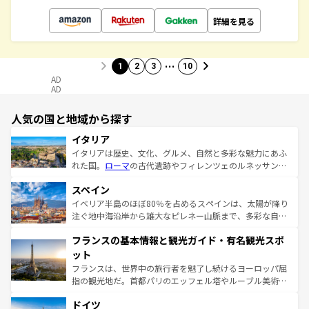
詳細を見る
…
1
2
3
10
AD
AD
人気の国と地域から探す
イタリア
イタリアは歴史、文化、グルメ、自然と多彩な魅力にあふ
れた国。
ローマ
の古代遺跡やフィレンツェのルネッサンス
美術、ヴェネツィアの運河など、歴史あるスポットはもち
スペイン
ろん、トスカーナの美しい田園風景やアマルフィ海岸の絶
景など、自然景観も見逃せない。観光の合間には、本場の
イベリア半島のほぼ80％を占めるスペインは、太陽が降り
ピザやパスタなど、絶品のイタリア料理を堪能することも
注ぐ地中海沿岸から雄大なピレネー山脈まで、多彩な自然
できる。朝目覚めてから夜眠るまで、すべての瞬間を楽し
と文化が詰まったヨーロッパ屈指の旅行先だ。多様な地域
フランスの基本情報と観光ガイド・有名観光スポ
ませてくれるイタリアで、忘れられない旅をしてみよう！
文化が根付くこの国では、情熱的なフラメンコ、熱気あふ
なお、新着のイタリア情報は
コンテンツ一覧
を参照してほ
れる闘牛、そして美味しいタパスが生活の一部となってい
ット
しい。
る。首都マドリードの洗練された雰囲気や、バルセロナの
フランスは、世界中の旅行者を魅了し続けるヨーロッパ屈
アートに溢れた街角から、地方では古代ローマ遺跡や中世
指の観光地だ。首都パリのエッフェル塔やルーブル美術館
の城塞都市、穏やかなビーチリゾートまで多彩な表情を見
といった象徴的なスポットから、田舎町の古風な美しさま
せる。地方によって風土や気候が異なるスペインはその個
ドイツ
で、幅広い魅力が詰まっている。華麗な宮殿、歴史的な大