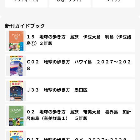
新刊ガイドブック
１５ 地球の歩き方 島旅 伊豆大島 利島（伊豆諸
島①）３訂版
Ｃ０２ 地球の歩き方 ハワイ島 ２０２７～２０２
８
Ｊ３３ 地球の歩き方 墨田区
０２ 地球の歩き方 島旅 奄美大島 喜界島 加計
呂麻島（奄美群島１） ５訂版
Ｄ１７ 地球の歩き方 タイ ２０２７～２０２８