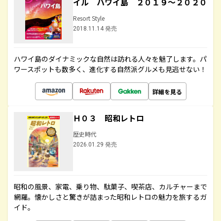
イル ハワイ島 ２０１９～２０２０
Resort Style
2018.11.14 発売
ハワイ島のダイナミックな自然は訪れる人々を魅了します。パ
ワースポットも数多く、進化する自然派グルメも見逃せない！
詳細を見る
Ｈ０３ 昭和レトロ
歴史時代
2026.01.29 発売
昭和の風景、家電、乗り物、駄菓子、喫茶店、カルチャーまで
網羅。懐かしさと驚きが詰まった昭和レトロの魅力を旅するガ
イド。