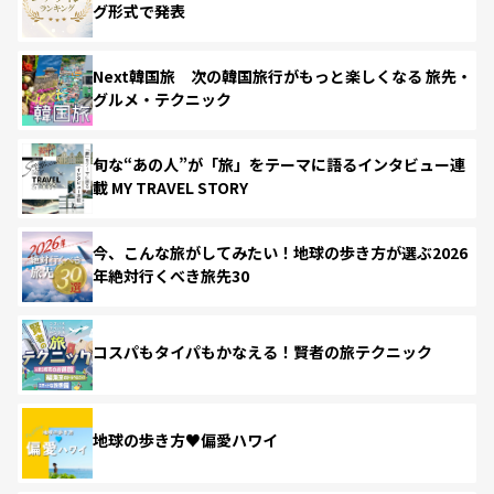
グ形式で発表
Next韓国旅 次の韓国旅行がもっと楽しくなる 旅先・
グルメ・テクニック
旬な“あの人”が「旅」をテーマに語るインタビュー連
載 MY TRAVEL STORY
今、こんな旅がしてみたい！地球の歩き方が選ぶ2026
年絶対行くべき旅先30
コスパもタイパもかなえる！賢者の旅テクニック
地球の歩き方♥偏愛ハワイ