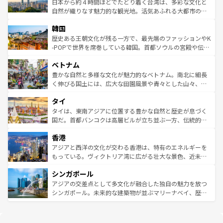
情報は
コンテンツ一覧
を参照してほしい。
人々、おいしいローカルフードやハワイアンミュージッ
ク）、タスマニアの美しい原生林やケアンズの熱帯雨林な
日本から約４時間ほどでたどり着く台湾は、多彩な文化と
ク、伝統的なフラダンスなど、すべてがハワイの魅力を彩
ど、見どころがたくさん。また、カフェやワイン、オージ
自然が織りなす魅力的な観光地。活気あふれる大都市の台
っている。訪れるたびに新しい発見と感動が待っているハ
ービーフなどの食文化も豊かで、美味しいものであふれて
北やノスタルジックな町並みが人気な九份（ジォウフェ
ワイを、存分に味わってほしい。 なお、新着のハワイ情報
韓国
いる。アクティビティも充実しており、サーフィンやダイ
ン）、静ひつな山岳地帯である台湾東部など、都市の喧騒
は
コンテンツ一覧
を参照してほしい。
ビング、ハイキングなど、アウトドア好きにはたまらな
と山間の静けさが共存しており、訪れる人に新しい発見と
歴史ある王朝文化が残る一方で、最先端のファッションやK
い。オーストラリアの多彩な魅力を存分に味わいつくそ
驚きをもたらしてくれる。また、奥深い台湾の食文化も魅
-POPで世界を席巻している韓国。首都ソウルの宮殿や伝統
う。 なお、新着のオーストラリア情報は
コンテンツ一覧
を
力で、夜市などの屋台グルメから高級料理、ヘルシーで美
家屋が並ぶエリアでは韓国の歴史と文化に浸ることがで
参照してほしい。
ベトナム
容にもいいと評判のスイーツなど、バラエティ豊かな料理
き、地方に足を延ばせば四季折々の自然美を楽しむことが
が味わえる。 なお、新着の台湾情報は
コンテンツ一覧
を参
できる。そして、キムチや焼肉、絶品のストリートフード
豊かな自然と多様な文化が魅力的なベトナム。南北に細長
照してほしい。
まで、さまざまな韓国料理が待っている。夜には、韓国な
く伸びる国土には、広大な田園風景や青々とした山々、世
らではのナイトライフも堪能できる。あたたかいホスピタ
界遺産に登録された壮大な自然景観が点在し、都市部では
タイ
リティに包まれながら、韓国の多彩な魅力を心ゆくまで味
急速な発展と共に伝統が息づく。ハノイの古い町並みやホ
わってみてほしい。 なお、新着の韓国情報は
コンテンツ一
ーチミン市のフランス統治時代の建物も、独特の雰囲気を
タイは、東南アジアに位置する豊かな自然と歴史が息づく
覧
を参照してほしい。
醸し出している。また、バラエティの豊かさとおいしさで
国だ。首都バンコクは高層ビルが立ち並ぶ一方、伝統的な
世界中の食通を魅了してやまないベトナム料理も魅力のひ
寺院や市場がいたるところに点在し、古きよき文化と現代
香港
とつ。フォーやバインミー、ベトナムコーヒーなどは、ぜ
の活気が交差している。北部ではチェンマイなどの山岳地
ひ現地で味わいたい。どの地域を訪れてもあたたかい人々
帯で自然と触れ合い、南部ではプーケットやクラビの美し
アジアと西洋の文化が交わる香港は、特有のエネルギーを
が旅行者を迎えてくれるので、きっと忘れられない旅にな
いビーチでリゾート気分を楽しむことができる。タイ料理
もっている。ヴィクトリア湾に広がる壮大な景色、近未来
るはずだ。 なお、新着のベトナム情報は
コンテンツ一覧
を
は世界的に有名で、屋台から高級レストランまで味覚を刺
的なアートスポット、そして歴史と現代が融合した町並
参照してほしい。
シンガポール
激する。気候は一年中温暖で、どの季節にも異なる楽しみ
み、どこを訪れても感動するはず。観光スポットが密集し
が待っている。親しみやすいタイの人々、仏教を中心とし
ており、効率よく見どころを回れるのも魅力。息をのむよ
アジアの交差点として多文化が融合した独自の魅力を放つ
た文化、そして多様な観光資源が、訪れる旅人を魅了し続
うな絶景から文化的な体験まで、香港を存分に楽しみ尽く
シンガポール。未来的な建築物が並ぶマリーナベイ、歴史
ける。 なお、新着のタイ情報は
コンテンツ一覧
を参照して
そう。 なお、新着の香港情報は
コンテンツ一覧
を参照して
と伝統を感じられるエスニックタウン、多数の緑豊かな公
ほしい。
ほしい。
園や自然保護区など、自然が調和した近代的な景観と文化
の多様性あふれるカラフルな町は、どこを歩いても新しい