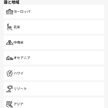
国と地域
発見がある。さらに、治安のよさや充実した公共交通機関
も、旅行者にとっては魅力的なポイント。グルメも豊富
で、ホーカーズは地元の風情を楽しめる外せないスポット
ヨーロッパ
だ。訪れる人を飽きさせないシンガポールで、多様な魅力
を体感しよう。 なお、新着のシンガポール情報は
コンテン
ツ一覧
を参照してほしい。
北米
中南米
オセアニア
ハワイ
リゾート
アジア