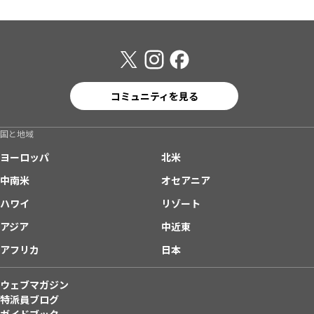
コミュニティを見る
国と地域
ヨーロッパ
北米
中南米
オセアニア
ハワイ
リゾート
アジア
中近東
アフリカ
日本
ウェブマガジン
特派員ブログ
ガイドブック