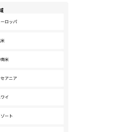
域
ヨーロッパ
北米
中南米
オセアニア
ハワイ
リゾート