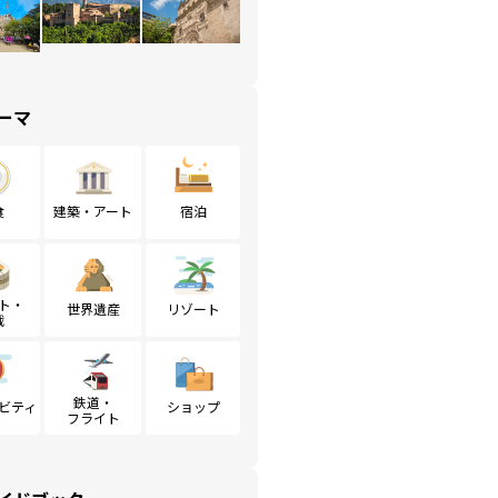
ーマ
食
建築・アート
宿泊
ト・
世界遺産
リゾート
戦
鉄道・
ビティ
ショップ
フライト