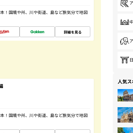
図本！国境や州、川や街道、島など旅気分で地図
詳細を見る
人気ス
編
図本！国境や州、川や街道、島など旅気分で地図