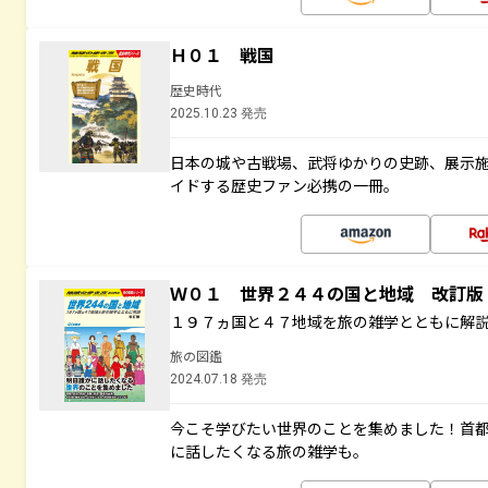
Ｈ０１ 戦国
歴史時代
2025.10.23 発売
日本の城や古戦場、武将ゆかりの史跡、展示
イドする歴史ファン必携の一冊。
Ｗ０１ 世界２４４の国と地域 改訂版
１９７ヵ国と４７地域を旅の雑学とともに解
旅の図鑑
2024.07.18 発売
今こそ学びたい世界のことを集めました！首
に話したくなる旅の雑学も。