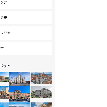
アジア
中近東
アフリカ
日本
ポット