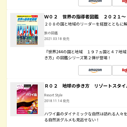
Ｗ０２ 世界の指導者図鑑 ２０２１
２０８の国と地域のリーダーを経歴とともに
旅の図鑑
2021.03.18 発売
『世界244の国と地域 １９７ヵ国と４７地
き方」の図鑑シリーズ第２弾が登場！
Ｒ０２ 地球の歩き方 リゾートスタイ
Resort Style
2018.11.14 発売
ハワイ島のダイナミックな自然は訪れる人々
る自然派グルメも見逃せない！