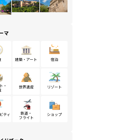
ーマ
食
建築・アート
宿泊
ト・
世界遺産
リゾート
戦
鉄道・
ビティ
ショップ
フライト