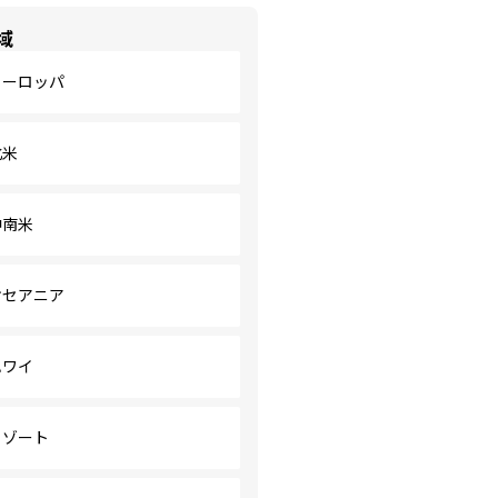
域
ヨーロッパ
北米
中南米
オセアニア
ハワイ
リゾート