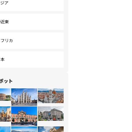
アジア
中近東
アフリカ
日本
ポット