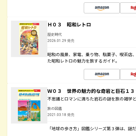
Ｈ０３ 昭和レトロ
歴史時代
2026.01.29 発売
昭和の風景、家電、乗り物、駄菓子、喫茶店
た昭和レトロの魅力を旅するガイド。
Ｗ０３ 世界の魅力的な奇岩と巨石１
不思議とロマンに満ちた岩石の謎を旅の雑学
旅の図鑑
2021.03.18 発売
「地球の歩き方」図鑑シリーズ第３弾は、謎