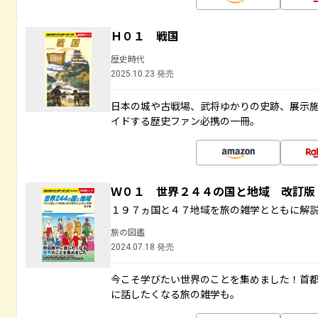
Ｈ０１ 戦国
歴史時代
2025.10.23 発売
日本の城や古戦場、武将ゆかりの史跡、展示
イドする歴史ファン必携の一冊。
Ｗ０１ 世界２４４の国と地域 改訂版
１９７ヵ国と４７地域を旅の雑学とともに解
旅の図鑑
2024.07.18 発売
今こそ学びたい世界のことを集めました！首
に話したくなる旅の雑学も。