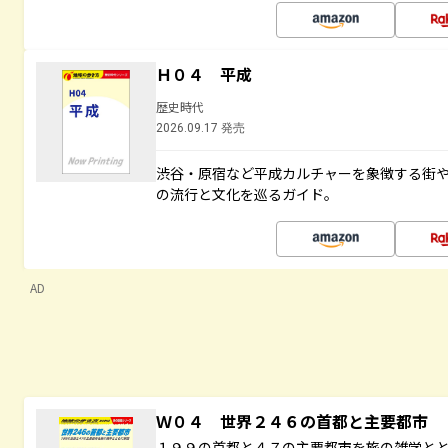
Ｈ０４ 平成
歴史時代
2026.09.17 発売
渋谷・原宿など平成カルチャーを象徴する街
の流行と文化を巡るガイド。
AD
Ｗ０４ 世界２４６の首都と主要都市
１９９の首都と４７の主要都市を旅の雑学と