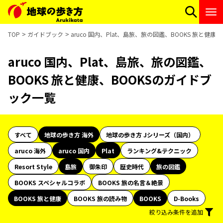
TOP
ガイドブック
aruco 国内、Plat、島旅、旅の図鑑、BOOKS 旅と健
aruco 国内、Plat、島旅、旅の図鑑、
BOOKS 旅と健康、BOOKSのガイドブ
ック一覧
すべて
地球の歩き方 海外
地球の歩き方 Jシリーズ（国内）
aruco 海外
aruco 国内
Plat
ランキング&テクニック
Resort Style
島旅
御朱印
歴史時代
旅の図鑑
BOOKS スペシャルコラボ
BOOKS 旅の名言＆絶景
BOOKS 旅と健康
BOOKS 旅の読み物
BOOKS
D-Books
絞り込み条件を追加