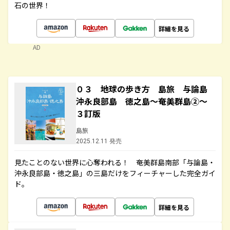
石の世界！
詳細を見る
AD
０３ 地球の歩き方 島旅 与論島
沖永良部島 徳之島～奄美群島②～
３訂版
島旅
2025.12.11 発売
見たことのない世界に心奪われる！ 奄美群島南部「与論島・
沖永良部島・徳之島」の三島だけをフィーチャーした完全ガイ
ド。
詳細を見る