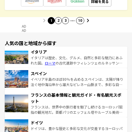
詳細を見る
…
1
2
3
10
AD
AD
人気の国と地域から探す
イタリア
イタリアは歴史、文化、グルメ、自然と多彩な魅力にあふ
れた国。
ローマ
の古代遺跡やフィレンツェのルネッサンス
美術、ヴェネツィアの運河など、歴史あるスポットはもち
スペイン
ろん、トスカーナの美しい田園風景やアマルフィ海岸の絶
景など、自然景観も見逃せない。観光の合間には、本場の
イベリア半島のほぼ80％を占めるスペインは、太陽が降り
ピザやパスタなど、絶品のイタリア料理を堪能することも
注ぐ地中海沿岸から雄大なピレネー山脈まで、多彩な自然
できる。朝目覚めてから夜眠るまで、すべての瞬間を楽し
と文化が詰まったヨーロッパ屈指の旅行先だ。多様な地域
フランスの基本情報と観光ガイド・有名観光スポ
ませてくれるイタリアで、忘れられない旅をしてみよう！
文化が根付くこの国では、情熱的なフラメンコ、熱気あふ
なお、新着のイタリア情報は
コンテンツ一覧
を参照してほ
れる闘牛、そして美味しいタパスが生活の一部となってい
ット
しい。
る。首都マドリードの洗練された雰囲気や、バルセロナの
フランスは、世界中の旅行者を魅了し続けるヨーロッパ屈
アートに溢れた街角から、地方では古代ローマ遺跡や中世
指の観光地だ。首都パリのエッフェル塔やルーブル美術館
の城塞都市、穏やかなビーチリゾートまで多彩な表情を見
といった象徴的なスポットから、田舎町の古風な美しさま
せる。地方によって風土や気候が異なるスペインはその個
ドイツ
で、幅広い魅力が詰まっている。華麗な宮殿、歴史的な大
性で訪れる人を魅了する。 なお、新着のスペイン情報は
コ
聖堂、美しいビーチ、そして豊かな自然が、訪れる者を心
ドイツは、豊かな歴史と多彩な文化が交差するヨーロッパ