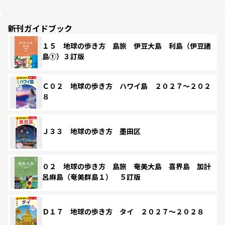
新刊ガイドブック
１５ 地球の歩き方 島旅 伊豆大島 利島（伊豆諸
島①）３訂版
Ｃ０２ 地球の歩き方 ハワイ島 ２０２７～２０２
８
Ｊ３３ 地球の歩き方 墨田区
０２ 地球の歩き方 島旅 奄美大島 喜界島 加計
呂麻島（奄美群島１） ５訂版
Ｄ１７ 地球の歩き方 タイ ２０２７～２０２８