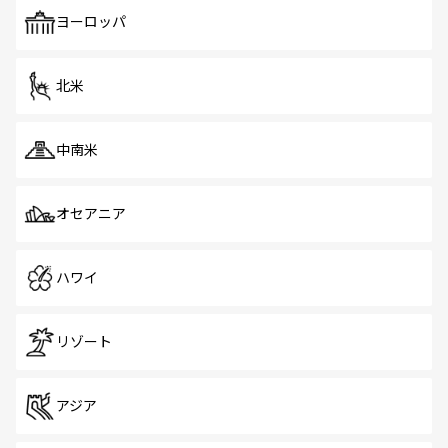
も、旅行者にとっては魅力的なポイント。グルメも豊富
で、ホーカーズは地元の風情を楽しめる外せないスポット
ヨーロッパ
だ。訪れる人を飽きさせないシンガポールで、多様な魅力
を体感しよう。 なお、新着のシンガポール情報は
コンテン
ツ一覧
を参照してほしい。
北米
中南米
オセアニア
ハワイ
リゾート
アジア