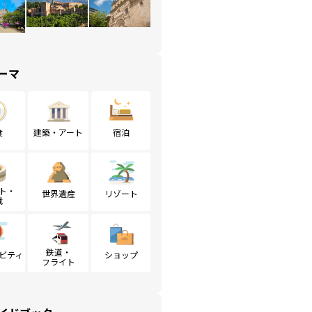
ーマ
食
建築・アート
宿泊
ト・
世界遺産
リゾート
戦
鉄道・
ビティ
ショップ
フライト