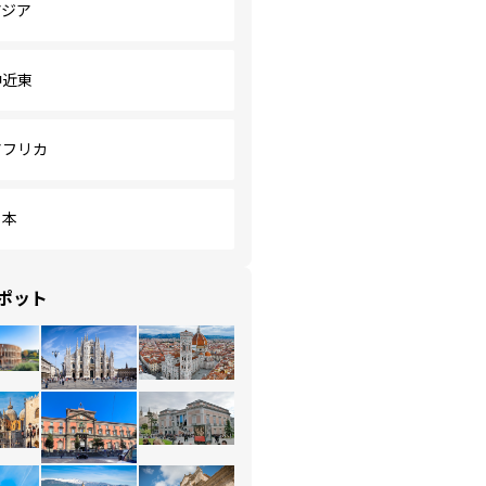
アジア
中近東
アフリカ
日本
ポット