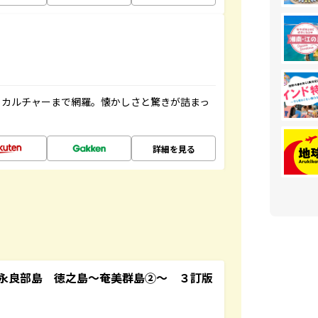
、カルチャーまで網羅。懐かしさと驚きが詰まっ
詳細を見る
永良部島 徳之島～奄美群島②～ ３訂版