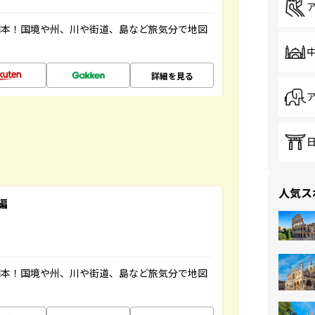
図本！国境や州、川や街道、島など旅気分で地図
詳細を見る
人気ス
編
図本！国境や州、川や街道、島など旅気分で地図