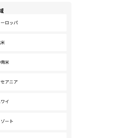
域
ヨーロッパ
北米
中南米
オセアニア
ハワイ
リゾート