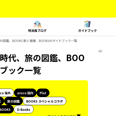
特派員ブログ
ガイドブック
、旅の図鑑、BOOKS 旅と健康、BOOKSのガイドブック一覧
AD
歴史時代、旅の図鑑、BOO
ドブック一覧
uco 海外
aruco 国内
Plat
代
旅の図鑑
BOOKS スペシャルコラボ
BOOKS
D-Books