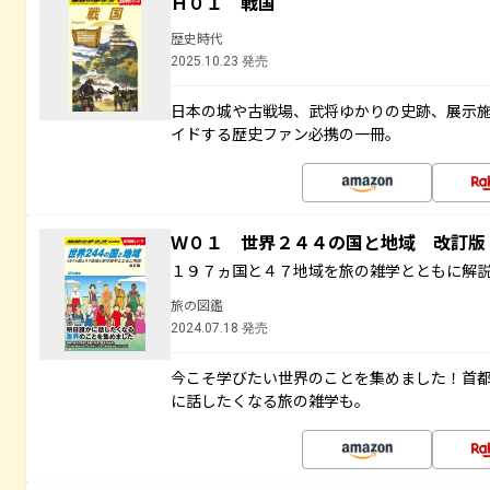
Ｈ０１ 戦国
歴史時代
2025.10.23 発売
日本の城や古戦場、武将ゆかりの史跡、展示
イドする歴史ファン必携の一冊。
Ｗ０１ 世界２４４の国と地域 改訂版
１９７ヵ国と４７地域を旅の雑学とともに解
旅の図鑑
2024.07.18 発売
今こそ学びたい世界のことを集めました！首
に話したくなる旅の雑学も。