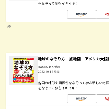
をなぞって脳もイキイキ！
AD
地球のなぞり方 旅地図 アメリカ大陸
BOOKS 旅と健康
2022.10.14 発売
各国の地形や関係性をなぞって学ぶ新しい地
をなぞって脳もイキイキ！