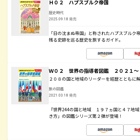
Ｈ０２ ハプスブルク帝国
歴史時代
2025.09.18 発売
「日の沈まぬ帝国」と称されたハプスブルク
残る史跡を巡る歴史を旅するガイド。
Ｗ０２ 世界の指導者図鑑 ２０２１
２０８の国と地域のリーダーを経歴とともに
旅の図鑑
2021.03.18 発売
『世界244の国と地域 １９７ヵ国と４７地
き方」の図鑑シリーズ第２弾が登場！