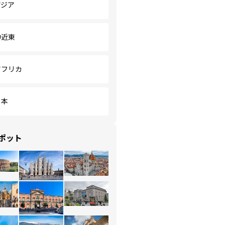
アジア
中近東
アフリカ
日本
ポット