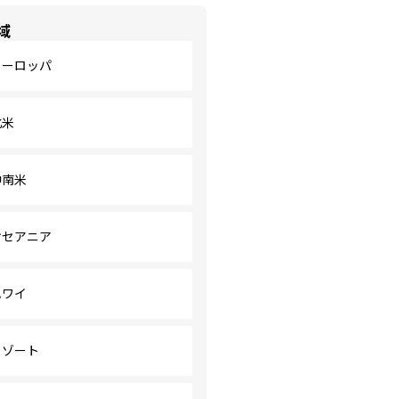
域
ヨーロッパ
北米
中南米
オセアニア
ハワイ
リゾート