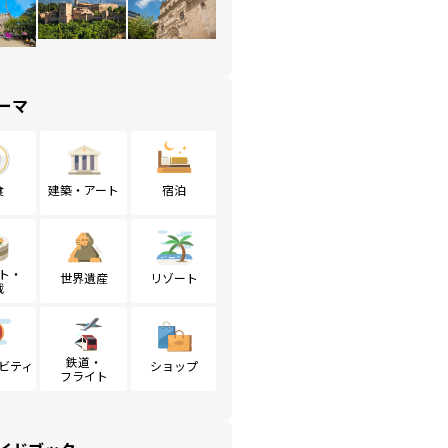
ーマ
食
建築・アート
宿泊
ト・
世界遺産
リゾート
戦
鉄道・
ビティ
ショップ
フライト