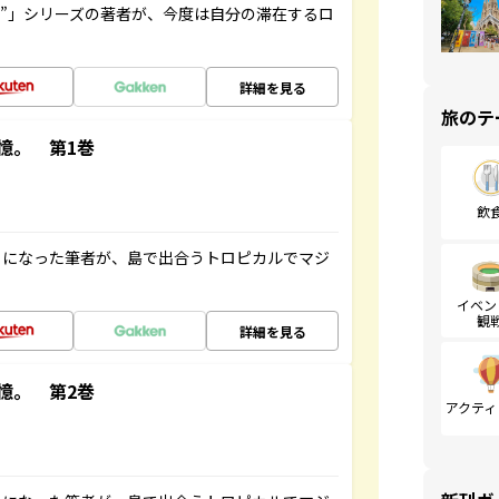
ト”」シリーズの著者が、今度は自分の滞在するロ
詳細を見る
旅のテ
憶。 第1巻
飲
とになった筆者が、島で出合うトロピカルでマジ
イベン
観
詳細を見る
憶。 第2巻
アクティ