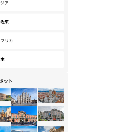
アジア
中近東
アフリカ
日本
ポット