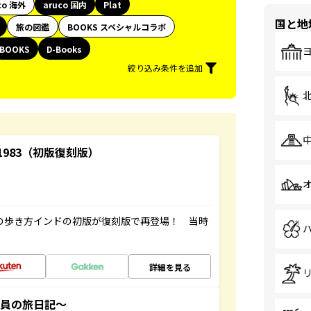
co 海外
aruco 国内
Plat
国と地
旅の図鑑
BOOKS スペシャルコラボ
BOOKS
D-Books
絞り込み条件を追加
-1983（初版復刻版）
球の歩き方インドの初版が復刻版で再登場！ 当時
詳細を見る
社員の旅日記～