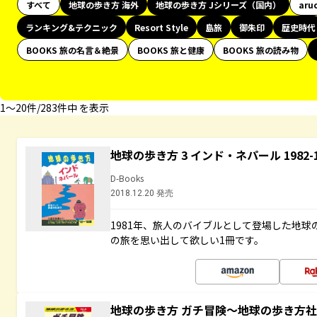
すべて
地球の歩き方 海外
地球の歩き方 Jシリーズ（国内）
aru
ランキング&テクニック
Resort Style
島旅
御朱印
歴史時代
BOOKS 旅の名言＆絶景
BOOKS 旅と健康
BOOKS 旅の読み物
1〜20件/283件中 を表示
地球の歩き方 3 インド・ネパール 1982
D-Books
2018.12.20 発売
1981年、旅人のバイブルとして登場した地
の旅を思い出して欲しい1冊です。
地球の歩き方 ガチ冒険～地球の歩き方