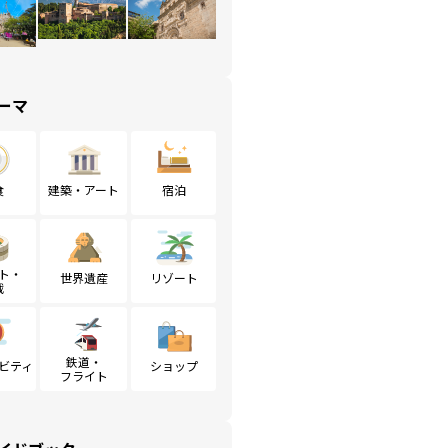
ーマ
食
建築・アート
宿泊
ト・
世界遺産
リゾート
戦
鉄道・
ビティ
ショップ
フライト