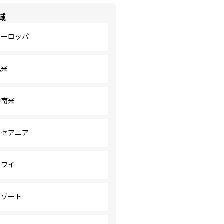
域
ヨーロッパ
北米
中南米
オセアニア
ハワイ
リゾート