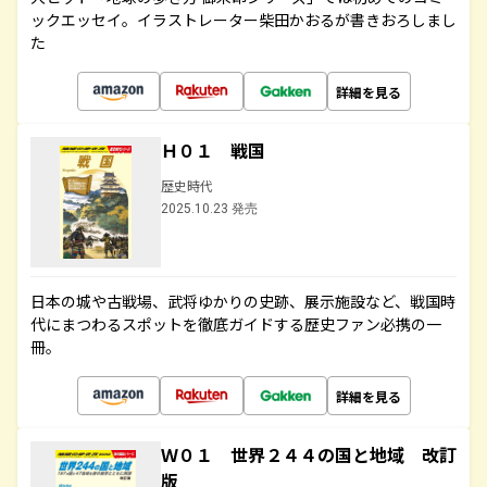
ックエッセイ。イラストレーター柴田かおるが書きおろしまし
た
詳細を見る
Ｈ０１ 戦国
歴史時代
2025.10.23 発売
日本の城や古戦場、武将ゆかりの史跡、展示施設など、戦国時
代にまつわるスポットを徹底ガイドする歴史ファン必携の一
冊。
詳細を見る
Ｗ０１ 世界２４４の国と地域 改訂
版