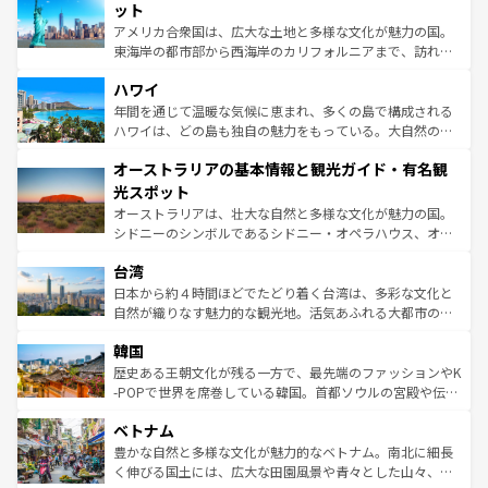
博物館もあり、アルプス観光だけでなく町歩きも満喫する
ット
ことができる。国民の所得が高いため物価も高いが、旅行
アメリカ合衆国は、広大な土地と多様な文化が魅力の国。
者向けの交通パス提供のサービスもあり、うまく活用すれ
東海岸の都市部から西海岸のカリフォルニアまで、訪れる
ば市内交通費無料で観光を楽しむこともできる。 なお、新
場所ごとに異なる風景と体験が待っている。ニューヨーク
着のスイス情報は
コンテンツ一覧
を参照してほしい。
ハワイ
のような巨大都市は、観光、ショッピング、エンターテイ
ンメントが詰まった刺激的なスポットだ。一方、アメリカ
年間を通じて温暖な気候に恵まれ、多くの島で構成される
西部には大自然が広がり、グランドキャニオンやイエロー
ハワイは、どの島も独自の魅力をもっている。大自然の神
ストーン国立公園といった絶景が堪能できる。さらに、南
秘を感じたいなら、火山が生み出した壮大な景観を誇るハ
オーストラリアの基本情報と観光ガイド・有名観
部のニューオーリンズでは、音楽と美食が融合した独特の
ワイ島は見逃せない。また、定番の観光地といえばオアフ
文化が魅力。旅行者はアメリカの各地域で異なる魅力を楽
島だが、静かな自然を求めるならマウイ島やカウアイ島が
光スポット
しみながら、その多様性と豊かな歴史を感じることができ
おすすめ。エメラルドグリーンに輝く海をはじめ、豊かな
オーストラリアは、壮大な自然と多様な文化が魅力の国。
るだろう。車でのロードトリップや列車の旅も、アメリカ
文化や歴史が息づいている。「アロハスピリット」と呼ば
シドニーのシンボルであるシドニー・オペラハウス、オー
ならではの贅沢な旅のスタイルだ。 なお、新着のアメリカ
れるおもてなしの心で訪れる人々を迎えてくれるハワイの
ストラリア東海岸北部に広がる大サンゴ礁地帯グレートバ
情報は
コンテンツ一覧
を参照してほしい。
人々、おいしいローカルフードやハワイアンミュージッ
台湾
リアリーフや大陸中央部にそびえるウルル（エアーズロッ
ク、伝統的なフラダンスなど、すべてがハワイの魅力を彩
ク）、タスマニアの美しい原生林やケアンズの熱帯雨林な
日本から約４時間ほどでたどり着く台湾は、多彩な文化と
っている。訪れるたびに新しい発見と感動が待っているハ
ど、見どころがたくさん。また、カフェやワイン、オージ
自然が織りなす魅力的な観光地。活気あふれる大都市の台
ワイを、存分に味わってほしい。 なお、新着のハワイ情報
ービーフなどの食文化も豊かで、美味しいものであふれて
北やノスタルジックな町並みが人気な九份（ジォウフェ
は
コンテンツ一覧
を参照してほしい。
韓国
いる。アクティビティも充実しており、サーフィンやダイ
ン）、静ひつな山岳地帯である台湾東部など、都市の喧騒
ビング、ハイキングなど、アウトドア好きにはたまらな
と山間の静けさが共存しており、訪れる人に新しい発見と
歴史ある王朝文化が残る一方で、最先端のファッションやK
い。オーストラリアの多彩な魅力を存分に味わいつくそ
驚きをもたらしてくれる。また、奥深い台湾の食文化も魅
-POPで世界を席巻している韓国。首都ソウルの宮殿や伝統
う。 なお、新着のオーストラリア情報は
コンテンツ一覧
を
力で、夜市などの屋台グルメから高級料理、ヘルシーで美
家屋が並ぶエリアでは韓国の歴史と文化に浸ることがで
参照してほしい。
ベトナム
容にもいいと評判のスイーツなど、バラエティ豊かな料理
き、地方に足を延ばせば四季折々の自然美を楽しむことが
が味わえる。 なお、新着の台湾情報は
コンテンツ一覧
を参
できる。そして、キムチや焼肉、絶品のストリートフード
豊かな自然と多様な文化が魅力的なベトナム。南北に細長
照してほしい。
まで、さまざまな韓国料理が待っている。夜には、韓国な
く伸びる国土には、広大な田園風景や青々とした山々、世