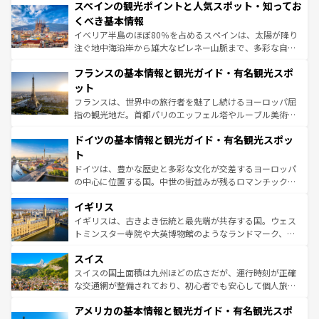
スペインの観光ポイントと人気スポット・知ってお
ろん、トスカーナの美しい田園風景やアマルフィ海岸の絶
景など、自然景観も見逃せない。観光の合間には、本場の
くべき基本情報
ピザやパスタなど、絶品のイタリア料理を堪能することも
イベリア半島のほぼ80％を占めるスペインは、太陽が降り
できる。朝目覚めてから夜眠るまで、すべての瞬間を楽し
注ぐ地中海沿岸から雄大なピレネー山脈まで、多彩な自然
ませてくれるイタリアで、忘れられない旅をしてみよう！
と文化が詰まったヨーロッパ屈指の旅行先だ。多様な地域
なお、新着のイタリア情報は
コンテンツ一覧
を参照してほ
フランスの基本情報と観光ガイド・有名観光スポ
文化が根付くこの国では、情熱的なフラメンコ、熱気あふ
しい。
れる闘牛、そして美味しいタパスが生活の一部となってい
ット
る。首都マドリードの洗練された雰囲気や、バルセロナの
フランスは、世界中の旅行者を魅了し続けるヨーロッパ屈
アートに溢れた街角から、地方では古代ローマ遺跡や中世
指の観光地だ。首都パリのエッフェル塔やルーブル美術館
の城塞都市、穏やかなビーチリゾートまで多彩な表情を見
といった象徴的なスポットから、田舎町の古風な美しさま
せる。地方によって風土や気候が異なるスペインはその個
ドイツの基本情報と観光ガイド・有名観光スポッ
で、幅広い魅力が詰まっている。華麗な宮殿、歴史的な大
性で訪れる人を魅了する。 なお、新着のスペイン情報は
コ
聖堂、美しいビーチ、そして豊かな自然が、訪れる者を心
ト
ンテンツ一覧
を参照してほしい。
から魅了する。また、フランスは美食の国としても知ら
ドイツは、豊かな歴史と多彩な文化が交差するヨーロッパ
れ、フランス料理はユネスコ無形文化遺産にも登録されて
の中心に位置する国。中世の街並みが残るロマンチック街
いる。シャンパンの発祥地であるランス、プロヴァンスの
道から、未来を先取りするようなモダンな都市まで多様な
香り高いラベンダー畑など、多彩な楽しみ方が可能だ。さ
イギリス
顔を持つこの国は、どこを歩いても飽きることがない。ベ
らに、パリ以外の地域にも魅力が溢れており、どの街角に
ルリンの文化的活気、バイエルン州のアルプスの絶景、そ
イギリスは、古きよき伝統と最先端が共存する国。ウェス
も豊かな歴史と文化が息づいている。パリ以外の個性あふ
してライン川沿いのワイン畑といった風景は必見。ビール
トミンスター寺院や大英博物館のようなランドマーク、歴
れる地方に足を運ぶとそれぞれで全く異なる文化を体験で
とソーセージを味わいながら地元の人と過ごす楽しい時間
史ある大学都市、美しい丘陵地帯や牧歌的な風景など、エ
きるだろう。 なお、新着のフランス情報は
コンテンツ一覧
スイス
は、お酒好きな人にはぜひ体験してほしい。 なお、新着の
リアごとに異なる魅力がある。また、優雅なアフタヌーン
を参照してほしい。
ドイツ情報は
コンテンツ一覧
を参照してほしい。
ティー、ビール好きにはたまらない英国パブ、サッカー観
スイスの国土面積は九州ほどの広さだが、運行時刻が正確
戦など、本場だからこそできる体験も豊富。イギリスを旅
な交通網が整備されており、初心者でも安心して個人旅行
して楽しみつくそう。 なお、新着のイギリス情報は
コンテ
を楽しめる。日本同様に時刻表どおりの旅が可能だ。中世
アメリカの基本情報と観光ガイド・有名観光スポ
ンツ一覧
を参照してほしい。
の建物がそのまま残る町や、スイスならではのユニークな