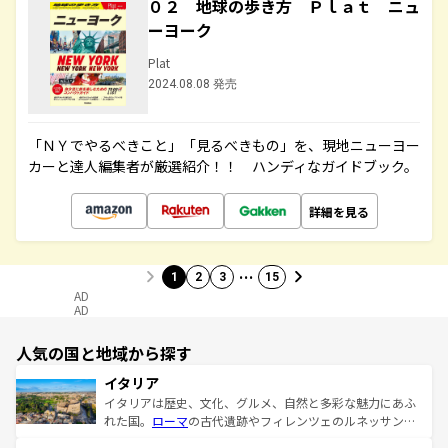
０２ 地球の歩き方 Ｐｌａｔ ニュ
ーヨーク
Plat
2024.08.08 発売
「ＮＹでやるべきこと」「見るべきもの」を、現地ニューヨー
カーと達人編集者が厳選紹介！！ ハンディなガイドブック。
詳細を見る
…
1
2
3
15
AD
AD
人気の国と地域から探す
イタリア
イタリアは歴史、文化、グルメ、自然と多彩な魅力にあふ
れた国。
ローマ
の古代遺跡やフィレンツェのルネッサンス
美術、ヴェネツィアの運河など、歴史あるスポットはもち