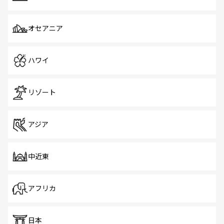
オセアニア
ハワイ
リゾート
アジア
中近東
アフリカ
日本