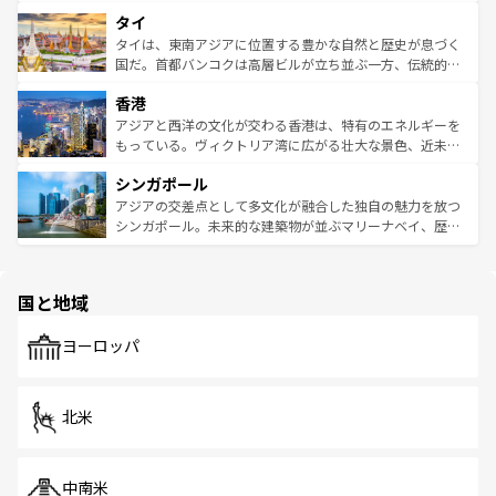
らではのナイトライフも堪能できる。あたたかいホスピタ
界遺産に登録された壮大な自然景観が点在し、都市部では
タイ
リティに包まれながら、韓国の多彩な魅力を心ゆくまで味
急速な発展と共に伝統が息づく。ハノイの古い町並みやホ
わってみてほしい。 なお、新着の韓国情報は
コンテンツ一
ーチミン市のフランス統治時代の建物も、独特の雰囲気を
タイは、東南アジアに位置する豊かな自然と歴史が息づく
覧
を参照してほしい。
醸し出している。また、バラエティの豊かさとおいしさで
国だ。首都バンコクは高層ビルが立ち並ぶ一方、伝統的な
世界中の食通を魅了してやまないベトナム料理も魅力のひ
寺院や市場がいたるところに点在し、古きよき文化と現代
香港
とつ。フォーやバインミー、ベトナムコーヒーなどは、ぜ
の活気が交差している。北部ではチェンマイなどの山岳地
ひ現地で味わいたい。どの地域を訪れてもあたたかい人々
帯で自然と触れ合い、南部ではプーケットやクラビの美し
アジアと西洋の文化が交わる香港は、特有のエネルギーを
が旅行者を迎えてくれるので、きっと忘れられない旅にな
いビーチでリゾート気分を楽しむことができる。タイ料理
もっている。ヴィクトリア湾に広がる壮大な景色、近未来
るはずだ。 なお、新着のベトナム情報は
コンテンツ一覧
を
は世界的に有名で、屋台から高級レストランまで味覚を刺
的なアートスポット、そして歴史と現代が融合した町並
参照してほしい。
シンガポール
激する。気候は一年中温暖で、どの季節にも異なる楽しみ
み、どこを訪れても感動するはず。観光スポットが密集し
が待っている。親しみやすいタイの人々、仏教を中心とし
ており、効率よく見どころを回れるのも魅力。息をのむよ
アジアの交差点として多文化が融合した独自の魅力を放つ
た文化、そして多様な観光資源が、訪れる旅人を魅了し続
うな絶景から文化的な体験まで、香港を存分に楽しみ尽く
シンガポール。未来的な建築物が並ぶマリーナベイ、歴史
ける。 なお、新着のタイ情報は
コンテンツ一覧
を参照して
そう。 なお、新着の香港情報は
コンテンツ一覧
を参照して
と伝統を感じられるエスニックタウン、多数の緑豊かな公
ほしい。
ほしい。
園や自然保護区など、自然が調和した近代的な景観と文化
の多様性あふれるカラフルな町は、どこを歩いても新しい
国と地域
発見がある。さらに、治安のよさや充実した公共交通機関
も、旅行者にとっては魅力的なポイント。グルメも豊富
で、ホーカーズは地元の風情を楽しめる外せないスポット
ヨーロッパ
だ。訪れる人を飽きさせないシンガポールで、多様な魅力
を体感しよう。 なお、新着のシンガポール情報は
コンテン
ツ一覧
を参照してほしい。
北米
中南米